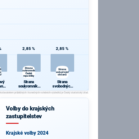
%
2,85 %
2,85 %
Strana
ODVOLAT.polit.,NÍZKÉ
Strana
soukromníků
r.,SPRAV.just.,PŘÍMOU
svobodných
České
BULKA.NET
občanů
republiky
avý
Strana
Strana
anu
soukromníků
svobodných
České
občanů
poli
republiky
KÉ
ROV
Volby do krajských
IN.b
RAV.
zastupitelstev
ÍMOU
.
ULK
T
Krajské volby 2024