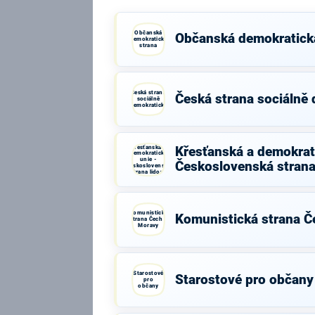
Občanská
Občanská demokratick
demokratická
strana
Česká strana
Česká strana sociálně
sociálně
demokratická
Křesťanská a
Křesťanská a demokrati
demokratická
unie -
Československá strana
Československá
strana lidová
Komunistická
Komunistická strana Č
strana Čech a
Moravy
Starostové
Starostové pro občany
pro
občany