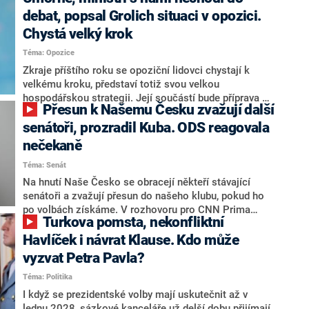
debat, popsal Grolich situaci v opozici.
Chystá velký krok
Téma: Opozice
Zkraje příštího roku se opoziční lidovci chystají k
velkému kroku, představí totiž svou velkou
hospodářskou strategii. Její součástí bude příprava na
Přesun k Našemu Česku zvažují další
stárnutí populace, řekl ve středu na setkání s novináři
nový předseda lidovců Jan Grolich. Ten zároveň v
senátoři, prozradil Kuba. ODS reagovala
senátních volbách kandiduje ve Vyškově. Popsal i
nečekaně
aktivitu opozice, o níž vládní strany nebo političtí
Téma: Senát
komentátoři mluví jako o slabé a v defenzivě. „Je to
úmorná práce upozorňovat na chyby vlády. Ministři s
Na hnutí Naše Česko se obracejí někteří stávající
námi navíc nechodí do debat. Chceme ale ukazovat
senátoři a zvažují přesun do našeho klubu, pokud ho
svoje témata,“ odpověděl Grolich na dotaz CNN Prima
po volbách získáme. V rozhovoru pro CNN Prima
Turkova pomsta, nekonfliktní
NEWS.
NEWS to řekl zakladatel hnutí a jihočeský hejtman
Martin Kuba. Konkrétní nebyl, ale získat by takto mohl
Havlíček i návrat Klause. Kdo může
například senátora Zdeňka Hrabu, který je dnes
vyzvat Petra Pavla?
součástí klubu ODS a TOP 09. Hraba to na dotaz
Téma: Politika
redakce nevyloučil. Předseda klubu senátorů ODS
Zdeněk Nytra redakci řekl, že počítá s odchodem
I když se prezidentské volby mají uskutečnit až v
některých senátorů z klubu a že Naše Česko není
lednu 2028, sázkové kanceláře už delší dobu přijímají