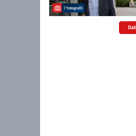
7 fotografií
Dal