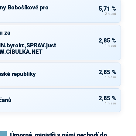
ny Bobošíkové pro
5,71 %
2 hlasů
u za
2,85 %
N.byrokr.,SPRAV.just
1 hlasů
WW.CIBULKA.NET
2,85 %
ské republiky
1 hlasů
2,85 %
čanů
1 hlasů
Úmorné, ministři s námi nechodí do