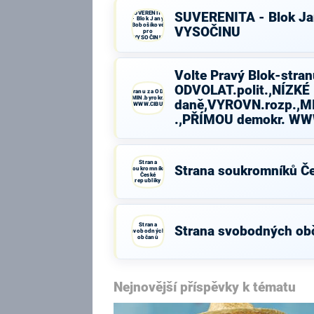
SUVERENITA
SUVERENITA - Blok Ja
- Blok Jany
Bobošíkové
VYSOČINU
pro
VYSOČINU
Volte Pravý Blok-stran
ODVOLAT.polit.,NÍZKÉ
Volte Pravý Blok-stranu za ODVOLAT.polit.,NÍZKÉ
daně,VYROVN.rozp.,MIN.byrokr.,SPRAV.just.,PŘÍMOU
daně,VYROVN.rozp.,MI
demokr. WWW.CIBULKA.NET
.,PŘÍMOU demokr. W
Strana
Strana soukromníků Če
soukromníků
České
republiky
Strana
Strana svobodných ob
svobodných
občanů
Nejnovější příspěvky k tématu