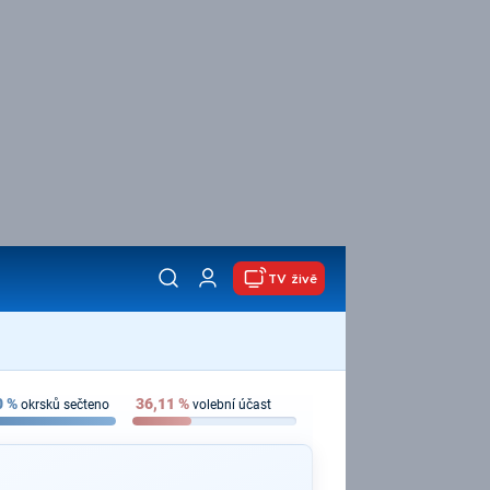
TV živě
0
%
36,11
%
okrsků sečteno
volební účast