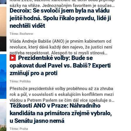
nepřítel, ale soupeř.
sázky na vítěze. Jednoznačným favoritem je současná
Decroix: Se svoločí jsem byla na vládu
hlava státu Petr Pavel. Daleko za ním pak bookmakeři
zmiňují dva výrazné politiky ANO, tedy premiéra
ještě hodná. Spolu říkalo pravdu, lidé ji
Andreje Babiše a ministra průmyslu Karla Havlíčka.
nechtěli vidět
Oblíbeným tipem samotných sázkařů je poslanec za
Téma: Rozhovor
Motoristy Filip Turek. Politolog Jan Kubáček nicméně
o případné kandidatuře kohokoliv ze zmíněné trojice
Vláda Andreje Babiše (ANO) je prvním kabinetem od
značně pochybuje. Podle něj současná koalice dosud
revoluce, který dává každý den najevo, že justici není
nemá osobu, která by Pavlovi mohla konkurovat.
potřeba respektovat. Alespoň to si myslí stínová
Prezidentské volby: Bude se
ministryně spravedlnosti ODS Eva Decroix. V
rozhovoru pro CNN Prima NEWS si nebrala servítky
opakovat duel Pavel vs. Babiš? Experti
ohledně politického výkonu svého nástupce Jeronýma
zmiňují pro a proti
Tejce (za ANO) či vládní zmocněnkyně pro lidská
Téma: Politika
práva Taťány Malé (ANO). Označením „svoloč“ na
adresu vlády prý byla ještě hodná. Decroix se také
Přestože prezidentské volby proběhnou až za zhruba
vrátila k volební porážce koalice Spolu či promluvila o
rok a půl, v souvislosti s eskalujícím konfliktem mezi
hnutí Naše Česko Martina Kuby.
vládou a Petrem Pavlem se čím dál více spekuluje o
Těžkosti ANO v Praze: Náhradního
tom, koho by do bitvy o Hrad mohla vyslat současná
koalice. Někteří političtí komentátoři znovu vytahují
kandidáta na primátora zřejmě vybralo,
jméno premiéra Andreje Babiše (ANO). Jak moc je
u Senátu jasno nemá
pravděpodobné, že se v prezidentských volbách 2028
Téma: Praha
bude znovu opakovat souboj z roku 2023?