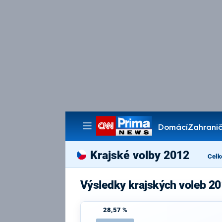
Domácí
Zahranič
Pořady
Krajské volby 2012
Celk
Výsledky krajských voleb 20
28,57 %