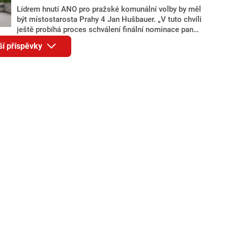
Lídrem hnutí ANO pro pražské komunální volby by měl
být místostarosta Prahy 4 Jan Hušbauer. „V tuto chvíli
ještě probíhá proces schválení finální nominace pana
Jana Hušbauera Výborem hnutí ANO,“ uvedl pro
ší příspěvky
redakci místopředseda pražského ANO Martin
Benkovič. O Hušbauerovi se spekulovalo jako o
náhradníkovi v čele pražské kandidátky poté, co
rezignoval po sérii nejasností v majetkových
přiznáních a pořizování bytů Ondřej Prokop. Zároveň
ale stále není jasné, kdo bude za ANO kandidovat ve
dvou ze tří pražských obvodů do horní komory
parlamentu. ANO má v Praze dlouhodobě horší
výsledky než ve zbytku republiky.