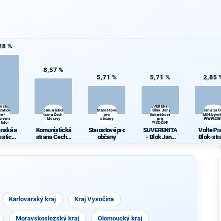
28 %
8,57 %
5,71 %
5,71 %
2,85 
anská a
SUVERENITA
ratická
Komunistická
Starostové
- Blok Jany
Volte Pravý Blok-stranu za 
ie -
strana Čech a
pro
Bobošíkové
daně,VYROVN.rozp.,MIN.byrok
lovenská
Moravy
občany
pro
demokr. WWW.CI
 lidová
VYSOČINU
anská a
Komunistická
Starostové pro
SUVERENITA
Volte Pr
ratická
strana Čech a
občany
- Blok Jany
Blok-str
ie -
Moravy
Bobošíkové
za
slovens
pro
ODVOLAT.
trana
VYSOČINU
t.,NÍZ
dová
daně,VY
N.rozp.,M
yrokr.,SP
just.,PŘ
demokr
Karlovarský kraj
Kraj Vysočina
WWW.CIB
A.NE
Moravskoslezský kraj
Olomoucký kraj