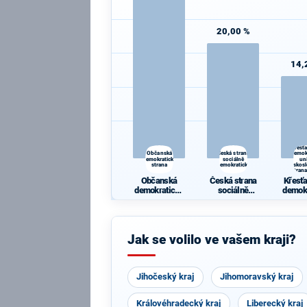
20,00 %
14,
Křesť
Občanská
Česká strana
demok
demokratická
sociálně
un
strana
demokratická
Českos
strana
Občanská
Česká strana
Křesť
demokratická
sociálně
demok
strana
demokratická
un
Česko
ká s
li
Jak se volilo ve vašem kraji?
Jihočeský kraj
Jihomoravský kraj
Královéhradecký kraj
Liberecký kraj