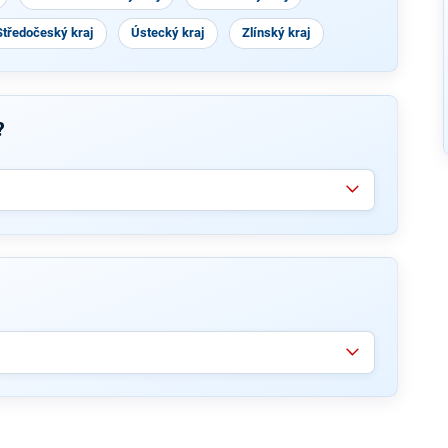
Středočeský kraj
Ústecký kraj
Zlínský kraj
?