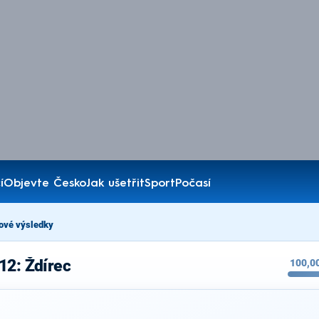
í
Objevte Česko
Jak ušetřit
Sport
Počasí
ové výsledky
12: Ždírec
100,0