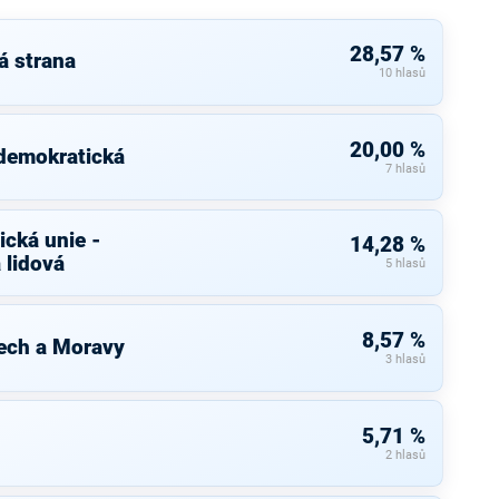
28,57 %
á strana
10 hlasů
20,00 %
 demokratická
7 hlasů
cká unie -
14,28 %
 lidová
5 hlasů
8,57 %
ech a Moravy
3 hlasů
5,71 %
2 hlasů