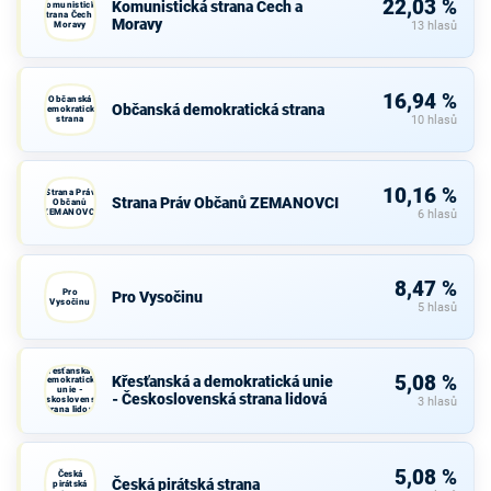
22,03 %
Komunistická strana Čech a
Komunistická
strana Čech a
Moravy
Moravy
13 hlasů
16,94 %
Občanská
Občanská demokratická strana
demokratická
strana
10 hlasů
10,16 %
Strana Práv
Strana Práv Občanů ZEMANOVCI
Občanů
ZEMANOVCI
6 hlasů
8,47 %
Pro
Pro Vysočinu
Vysočinu
5 hlasů
Křesťanská a
5,08 %
Křesťanská a demokratická unie
demokratická
unie -
- Československá strana lidová
Československá
3 hlasů
strana lidová
5,08 %
Česká
Česká pirátská strana
pirátská