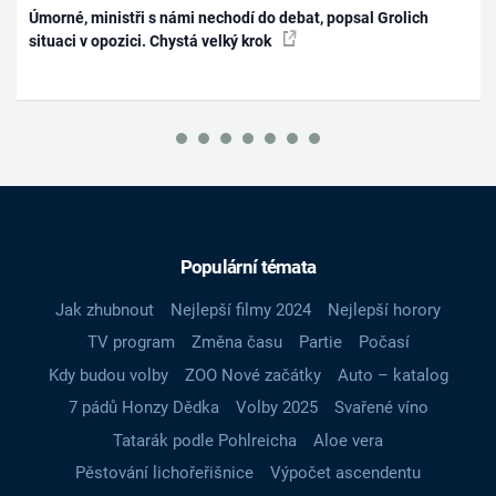
Úmorné, ministři s námi nechodí do debat, popsal Grolich
situaci v opozici. Chystá velký krok
Populární témata
Jak zhubnout
Nejlepší filmy 2024
Nejlepší horory
TV program
Změna času
Partie
Počasí
Kdy budou volby
ZOO Nové začátky
Auto – katalog
7 pádů Honzy Dědka
Volby 2025
Svařené víno
Tatarák podle Pohlreicha
Aloe vera
Pěstování lichořeřišnice
Výpočet ascendentu