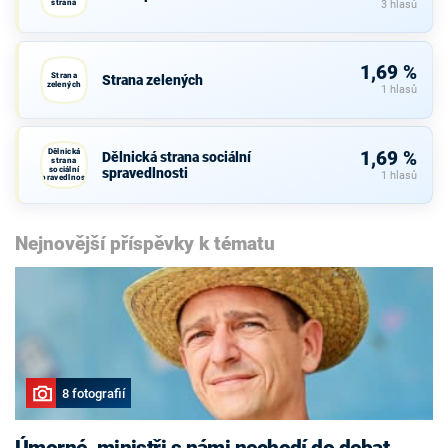
strana
3 hlasů
1,69 %
Strana
Strana zelených
zelených
1 hlasů
Dělnická
1,69 %
Dělnická strana sociální
strana
sociální
spravedlnosti
1 hlasů
spravedlnosti
Nejnovější příspěvky k tématu
8 fotografií
Úmorné, ministři s námi nechodí do debat,