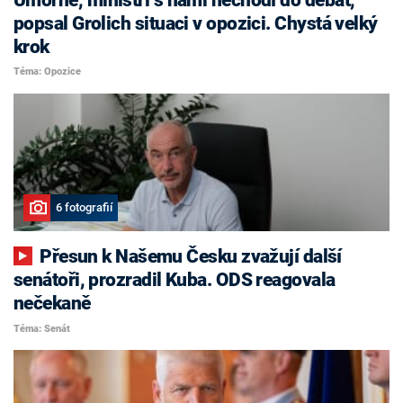
popsal Grolich situaci v opozici. Chystá velký
krok
Téma: Opozice
6 fotografií
Přesun k Našemu Česku zvažují další
senátoři, prozradil Kuba. ODS reagovala
nečekaně
Téma: Senát