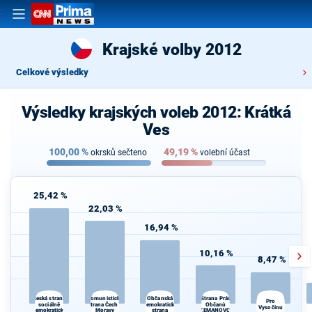
Krajské volby 2012
Celkové výsledky
Výsledky krajských voleb 2012: Krátká
Ves
100,00
%
49,19
%
okrsků sečteno
volební účast
25,42 %
22,03 %
16,94 %
10,16 %
8,47 %
Komunistická
Strana Práv
d
Česká strana
Občanská
Pro
sociálně
strana Čech a
demokratická
Občanů
Vysočinu
demokratická
Moravy
strana
ZEMANOVCI
Če