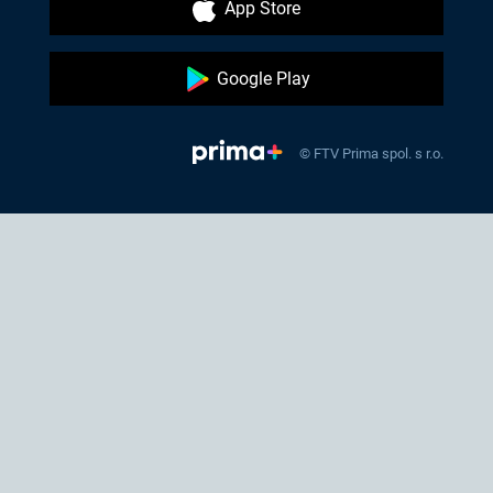
App Store
Google Play
© FTV Prima spol. s r.o.