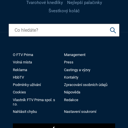
Tvarohové knedlíky
Nejlepší palačinky
Švestkový koláč
O FTV Prima
Management
Volná místa
Press
Reklama
Castingy a výzvy
HbbTV
Kontakty
Podmínky užívání
Zpracování osobních údajů
Cookies
Nápověda
Vlastník FTV Prima spol. s
Redakce
r.o.
Nahlásit chybu
Nastavení soukromí