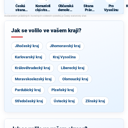
s
Česká
Komunisti
Občanská
Strana
Pro
K
strana
cká strana
demokrati
Práv
Vysočinu
sociálně
Čech a
cká strana
Občanů
d
demokrati
Moravy
ZEMANO
c
cká
VCI
Č
Jak se volilo ve vašem kraji?
Jihočeský kraj
Jihomoravský kraj
Karlovarský kraj
Kraj Vysočina
Královéhradecký kraj
Liberecký kraj
Moravskoslezský kraj
Olomoucký kraj
Pardubický kraj
Plzeňský kraj
Středočeský kraj
Ústecký kraj
Zlínský kraj