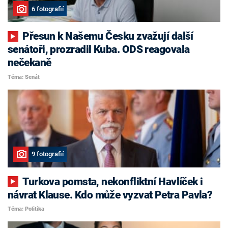
6 fotografií
Přesun k Našemu Česku zvažují další
senátoři, prozradil Kuba. ODS reagovala
nečekaně
Téma: Senát
9 fotografií
Turkova pomsta, nekonfliktní Havlíček i
návrat Klause. Kdo může vyzvat Petra Pavla?
Téma: Politika