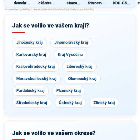
demokrati
cká strana
strana
Starostové
KDU-ČSL,
s
cká strana
Čech a
sociálně
pro
SNK ED a
Moravy
demokrati
Středočes
nezávislí
cká
ký kraj
kandidáti
Jak se volilo ve vašem kraji?
Jihočeský kraj
Jihomoravský kraj
Karlovarský kraj
Kraj Vysočina
Královéhradecký kraj
Liberecký kraj
Moravskoslezský kraj
Olomoucký kraj
Pardubický kraj
Plzeňský kraj
Středočeský kraj
Ústecký kraj
Zlínský kraj
Jak se volilo ve vašem okrese?