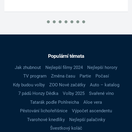
Populární témata
Jak zhubnout
Nejlepší filmy 2024
Nejlepší horory
TV program
Změna času
Partie
Počasí
Kdy budou volby
ZOO Nové začátky
Auto – katalog
7 pádů Honzy Dědka
Volby 2025
Svařené víno
Tatarák podle Pohlreicha
Aloe vera
Pěstování lichořeřišnice
Výpočet ascendentu
Tvarohové knedlíky
Nejlepší palačinky
Švestkový koláč