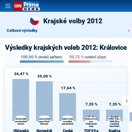
Krajské volby 2012
Celkové výsledky
Výsledky krajských voleb 2012: Královice
100,00
%
50,72
%
okrsků sečteno
volební účast
26,47 %
25,00 %
17,64 %
7,35 %
7,35 %
TOP 09 a
Koalice
Komunistická
Starostové
Občanská
Česká strana
KDU-ČSL,
demokratická
strana Čech a
sociálně
pro
SNK ED a
strana
Moravy
demokratická
Středočeský
nezávislí
kraj
kandidáti
Občanská
Komunisti
Česká
TOP 09 a
Koalice