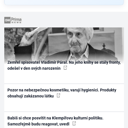
Zemřel spisovatel Vladimír Páral. Na jeho knihy se stály fronty,
odešel v den svých narozenin
Pozor na nebezpečnou kosmetiku, varují hygienici. Produkty
obsahují zakázanou látku
Babiš si chce posvítit na Klempířovu kulturní politiku.
Samozřejmě budu reagovat, uvedl