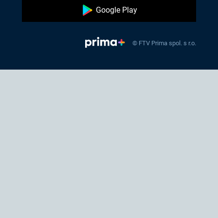
Google Play
© FTV Prima spol. s r.o.