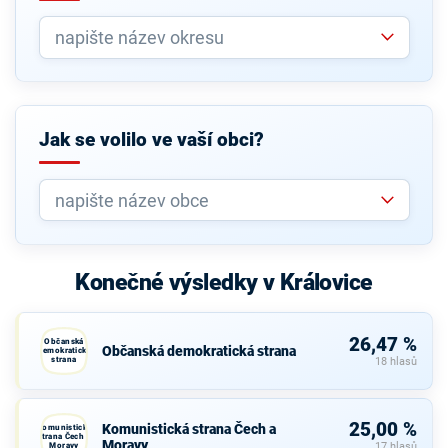
Jak se volilo ve vaší obci?
Konečné výsledky v Královice
26,47 %
Občanská
Občanská demokratická strana
demokratická
strana
18 hlasů
25,00 %
Komunistická strana Čech a
Komunistická
strana Čech a
Moravy
Moravy
17 hlasů