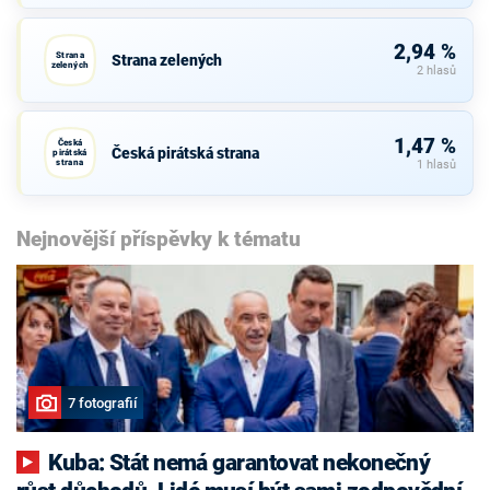
2,94 %
Strana
Strana zelených
zelených
2 hlasů
1,47 %
Česká
Česká pirátská strana
pirátská
strana
1 hlasů
Nejnovější příspěvky k tématu
7 fotografií
Kuba: Stát nemá garantovat nekonečný