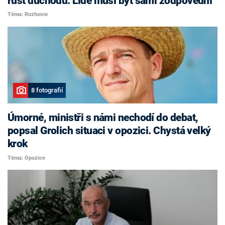
růst důchodů. Lidé musí být sami zodpovědní
Téma: Rozhovor
8 fotografií
Úmorné, ministři s námi nechodí do debat,
popsal Grolich situaci v opozici. Chystá velký
krok
Téma: Opozice