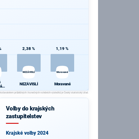
%
2,38 %
1,19 %
NEZÁVISLÍ
Moravané
á
NEZÁVISLÍ
Moravané
ká
a
Volby do krajských
zastupitelstev
Krajské volby 2024