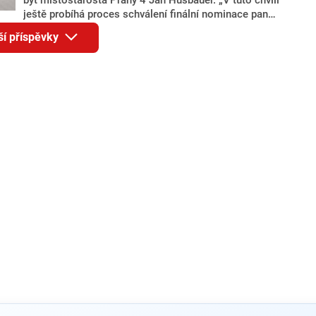
ještě probíhá proces schválení finální nominace pana
Jana Hušbauera Výborem hnutí ANO,“ uvedl pro
ší příspěvky
redakci místopředseda pražského ANO Martin
Benkovič. O Hušbauerovi se spekulovalo jako o
náhradníkovi v čele pražské kandidátky poté, co
rezignoval po sérii nejasností v majetkových
přiznáních a pořizování bytů Ondřej Prokop. Zároveň
ale stále není jasné, kdo bude za ANO kandidovat ve
dvou ze tří pražských obvodů do horní komory
parlamentu. ANO má v Praze dlouhodobě horší
výsledky než ve zbytku republiky.