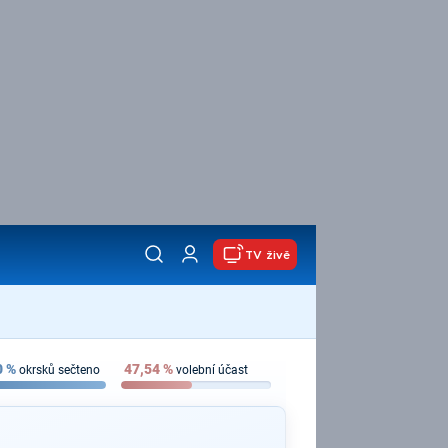
TV živě
0
%
47,54
%
okrsků sečteno
volební účast