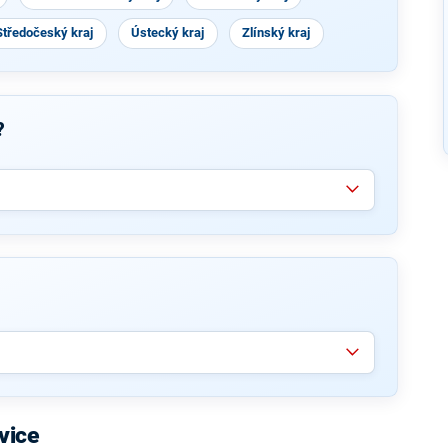
Středočeský kraj
Ústecký kraj
Zlínský kraj
?
vice