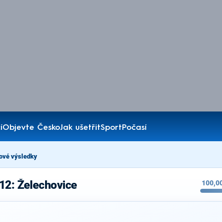
í
Objevte Česko
Jak ušetřit
Sport
Počasí
ové výsledky
12: Želechovice
100,0