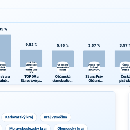
85 %
9,52 %
5,95 %
3,57 %
3,57 
TOP 09 a
 strana
Starostové
Občanská
Strana Práv
Česká
iálně
pro
demokratická
Občanů
pirátská
ratická
Olomoucký
strana
ZEMANOVCI
strana
kraj
 strana
TOP 09 a
Občanská
Strana Práv
Česk
iálně
Starostové pro
demokratická
Občanů
piráts
ratická
Olomoucký
strana
ZEMANOVCI
stran
kraj
Karlovarský kraj
Kraj Vysočina
Moravskoslezský kraj
Olomoucký kraj