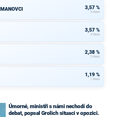
3,57 %
ZEMANOVCI
3 hlasů
3,57 %
3 hlasů
2,38 %
2 hlasů
1,19 %
1 hlasů
Úmorné, ministři s námi nechodí do
debat, popsal Grolich situaci v opozici.