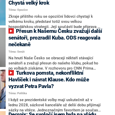
Chystá velký krok
Téma: Opozice
Zkraje příštího roku se opoziční lidovci chystají k
velkému kroku, představí totiž svou velkou
hospodářskou strategii. Její součástí bude příprava na
Přesun k Našemu Česku zvažují další
stárnutí populace, řekl ve středu na setkání s novináři
nový předseda lidovců Jan Grolich. Ten zároveň v
senátoři, prozradil Kuba. ODS reagovala
senátních volbách kandiduje ve Vyškově. Popsal i
nečekaně
aktivitu opozice, o níž vládní strany nebo političtí
Téma: Senát
komentátoři mluví jako o slabé a v defenzivě. „Je to
úmorná práce upozorňovat na chyby vlády. Ministři s
Na hnutí Naše Česko se obracejí někteří stávající
námi navíc nechodí do debat. Chceme ale ukazovat
senátoři a zvažují přesun do našeho klubu, pokud ho
svoje témata,“ odpověděl Grolich na dotaz CNN Prima
po volbách získáme. V rozhovoru pro CNN Prima
Turkova pomsta, nekonfliktní
NEWS.
NEWS to řekl zakladatel hnutí a jihočeský hejtman
Martin Kuba. Konkrétní nebyl, ale získat by takto mohl
Havlíček i návrat Klause. Kdo může
například senátora Zdeňka Hrabu, který je dnes
vyzvat Petra Pavla?
součástí klubu ODS a TOP 09. Hraba to na dotaz
Téma: Politika
redakce nevyloučil. Předseda klubu senátorů ODS
Zdeněk Nytra redakci řekl, že počítá s odchodem
I když se prezidentské volby mají uskutečnit až v
některých senátorů z klubu a že Naše Česko není
lednu 2028, sázkové kanceláře už delší dobu přijímají
nepřítel, ale soupeř.
sázky na vítěze. Jednoznačným favoritem je současná
Decroix: Se svoločí jsem byla na vládu