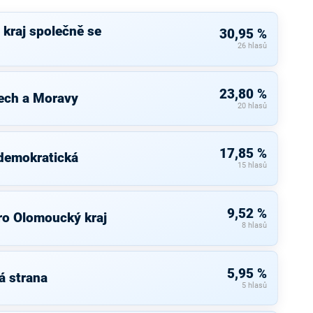
kraj společně se
30,95 %
26 hlasů
23,80 %
ech a Moravy
20 hlasů
17,85 %
 demokratická
15 hlasů
9,52 %
ro Olomoucký kraj
8 hlasů
5,95 %
á strana
5 hlasů