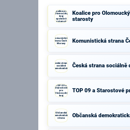
Koalice pro
Koalice pro Olomoucký 
Olomoucký
kraj
starosty
společně
se starosty
Komunistická
Komunistická strana Č
strana Čech a
Moravy
Česká strana
Česká strana sociálně
sociálně
demokratická
TOP 09 a
Starostové
TOP 09 a Starostové p
pro
Olomoucký
kraj
Občanská
Občanská demokratick
demokratická
strana