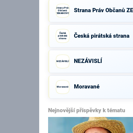
Strana Práv
Strana Práv Občanů 
Občanů
ZEMANOVCI
Česká
Česká pirátská strana
pirátská
strana
NEZÁVISLÍ
NEZÁVISLÍ
Moravané
Moravané
Nejnovější příspěvky k tématu