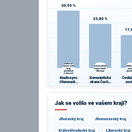
30,95 %
23,80 %
17,
Koalice pro
Olomoucký
Komunistická
Česká
kraj
strana Čech a
soc
společně
Moravy
demok
se starosty
Koalice pro
Komunistická
Česká
Olomoucký
strana Čech a
soc
kraj společně
Moravy
demok
se starosty
Jak se volilo ve vašem kraji?
Jihočeský kraj
Jihomoravský kraj
Královéhradecký kraj
Liberecký kraj