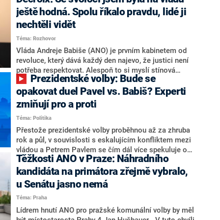
hlava státu Petr Pavel. Daleko za ním pak bookmakeři
zmiňují dva výrazné politiky ANO, tedy premiéra
ještě hodná. Spolu říkalo pravdu, lidé ji
Andreje Babiše a ministra průmyslu Karla Havlíčka.
nechtěli vidět
Oblíbeným tipem samotných sázkařů je poslanec za
Téma: Rozhovor
Motoristy Filip Turek. Politolog Jan Kubáček nicméně
o případné kandidatuře kohokoliv ze zmíněné trojice
Vláda Andreje Babiše (ANO) je prvním kabinetem od
značně pochybuje. Podle něj současná koalice dosud
revoluce, který dává každý den najevo, že justici není
nemá osobu, která by Pavlovi mohla konkurovat.
potřeba respektovat. Alespoň to si myslí stínová
Prezidentské volby: Bude se
ministryně spravedlnosti ODS Eva Decroix. V
rozhovoru pro CNN Prima NEWS si nebrala servítky
opakovat duel Pavel vs. Babiš? Experti
ohledně politického výkonu svého nástupce Jeronýma
zmiňují pro a proti
Tejce (za ANO) či vládní zmocněnkyně pro lidská
Téma: Politika
práva Taťány Malé (ANO). Označením „svoloč“ na
adresu vlády prý byla ještě hodná. Decroix se také
Přestože prezidentské volby proběhnou až za zhruba
vrátila k volební porážce koalice Spolu či promluvila o
rok a půl, v souvislosti s eskalujícím konfliktem mezi
hnutí Naše Česko Martina Kuby.
vládou a Petrem Pavlem se čím dál více spekuluje o
Těžkosti ANO v Praze: Náhradního
tom, koho by do bitvy o Hrad mohla vyslat současná
koalice. Někteří političtí komentátoři znovu vytahují
kandidáta na primátora zřejmě vybralo,
jméno premiéra Andreje Babiše (ANO). Jak moc je
u Senátu jasno nemá
pravděpodobné, že se v prezidentských volbách 2028
Téma: Praha
bude znovu opakovat souboj z roku 2023?
Lídrem hnutí ANO pro pražské komunální volby by měl
být místostarosta Prahy 4 Jan Hušbauer. „V tuto chvíli