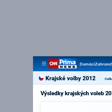
Domácí
Zahranič
Pořady
Krajské volby 2012
Celk
Výsledky krajských voleb 20