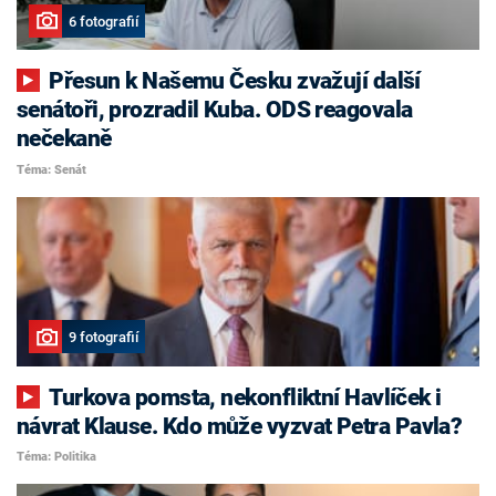
6 fotografií
Přesun k Našemu Česku zvažují další
senátoři, prozradil Kuba. ODS reagovala
nečekaně
Téma: Senát
9 fotografií
Turkova pomsta, nekonfliktní Havlíček i
návrat Klause. Kdo může vyzvat Petra Pavla?
Téma: Politika