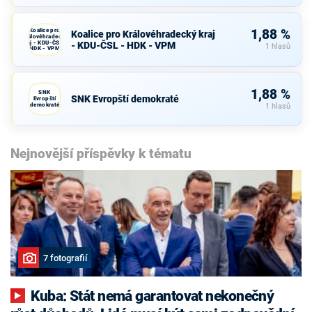
Koalice pro
1,88 %
Koalice pro Královéhradecký kraj
Královéhradecký
kraj - KDU-ČSL -
- KDU-ČSL - HDK - VPM
1 hlasů
HDK - VPM
1,88 %
SNK
SNK Evropští demokraté
Evropští
demokraté
1 hlasů
Nejnovější příspěvky k tématu
7 fotografií
Kuba: Stát nemá garantovat nekonečný