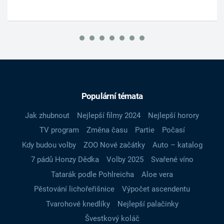
Populární témata
Jak zhubnout
Nejlepší filmy 2024
Nejlepší horory
TV program
Změna času
Partie
Počasí
Kdy budou volby
ZOO Nové začátky
Auto – katalog
7 pádů Honzy Dědka
Volby 2025
Svařené víno
Tatarák podle Pohlreicha
Aloe vera
Pěstování lichořeřišnice
Výpočet ascendentu
Tvarohové knedlíky
Nejlepší palačinky
Švestkový koláč