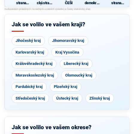
strana
cká strana
ČEŠI
demokrati
strana
sociálně
Čech a
cká strana
sociální
demokrati
Moravy
spravedln
cká
osti -
STOP
Jak se volilo ve vašem kraji?
NEPŘIZPŮ
SOBIVÝM!
Jihočeský kraj
Jihomoravský kraj
Karlovarský kraj
Kraj Vysočina
Královéhradecký kraj
Liberecký kraj
Moravskoslezský kraj
Olomoucký kraj
Pardubický kraj
Plzeňský kraj
Středočeský kraj
Ústecký kraj
Zlínský kraj
Jak se volilo ve vašem okrese?