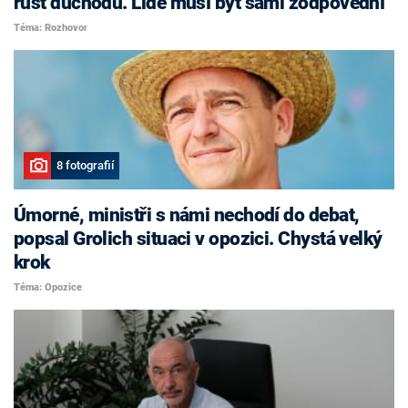
růst důchodů. Lidé musí být sami zodpovědní
Téma: Rozhovor
8 fotografií
Úmorné, ministři s námi nechodí do debat,
popsal Grolich situaci v opozici. Chystá velký
krok
Téma: Opozice