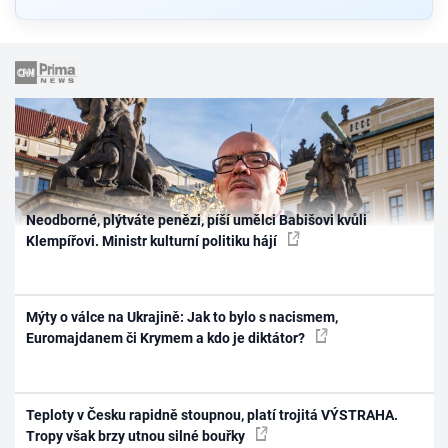
Neodborné, plýtváte penězi, píší umělci Babišovi kvůli
Klempířovi. Ministr kulturní politiku hájí
Mýty o válce na Ukrajině: Jak to bylo s nacismem,
Euromajdanem či Krymem a kdo je diktátor?
Teploty v Česku rapidně stoupnou, platí trojitá VÝSTRAHA.
Tropy však brzy utnou silné bouřky