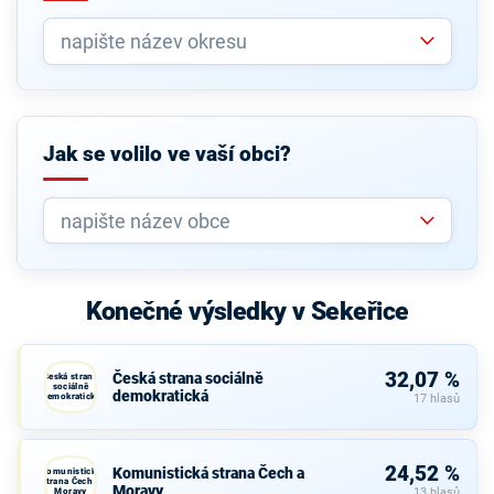
Jak se volilo ve vaší obci?
Konečné výsledky v Sekeřice
32,07 %
Česká strana sociálně
Česká strana
sociálně
demokratická
demokratická
17 hlasů
24,52 %
Komunistická strana Čech a
Komunistická
strana Čech a
Moravy
Moravy
13 hlasů