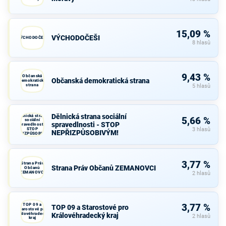
15,09 %
VÝCHODOČEŠI
VÝCHODOČEŠI
8 hlasů
9,43 %
Občanská
Občanská demokratická strana
demokratická
strana
5 hlasů
Dělnická strana sociální
Dělnická strana
5,66 %
sociální
spravedlnosti - STOP
spravedlnosti -
STOP
3 hlasů
NEPŘIZPŮSOBIVÝM!
NEPŘIZPŮSOBIVÝM!
3,77 %
Strana Práv
Strana Práv Občanů ZEMANOVCI
Občanů
ZEMANOVCI
2 hlasů
TOP 09 a
3,77 %
TOP 09 a Starostové pro
Starostové pro
Královéhradecký
Královéhradecký kraj
2 hlasů
kraj