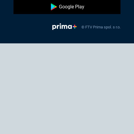
Google Play
© FTV Prima spol. s r.o.