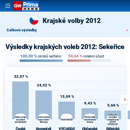
Krajské volby 2012
Celkové výsledky
Výsledky krajských voleb 2012: Sekeřice
100,00
%
54,64
%
okrsků sečteno
volební účast
32,07 %
24,52 %
15,09 %
9,43 %
5,66 %
Dělnická strana
Komunistická
Občanská
Česká strana
sociální
sociálně
strana Čech a
VÝCHODOČEŠI
demokratická
spravedlnosti -
demokratická
Moravy
strana
STOP
NEPŘIZPŮSOBIVÝM!
Česká
Komunisti
VÝCHODO
Občanská
Dělnická