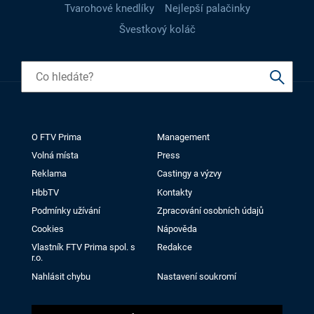
Tvarohové knedlíky
Nejlepší palačinky
Švestkový koláč
O FTV Prima
Management
Volná místa
Press
Reklama
Castingy a výzvy
HbbTV
Kontakty
Podmínky užívání
Zpracování osobních údajů
Cookies
Nápověda
Vlastník FTV Prima spol. s
Redakce
r.o.
Nahlásit chybu
Nastavení soukromí