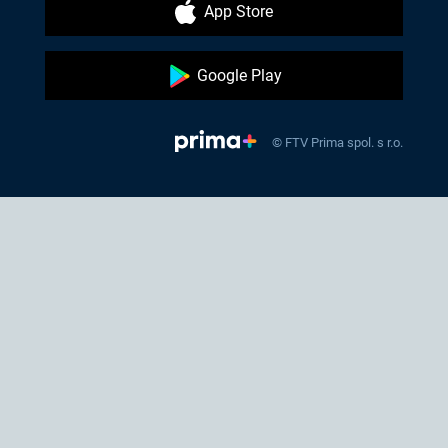
App Store
Google Play
© FTV Prima spol. s r.o.