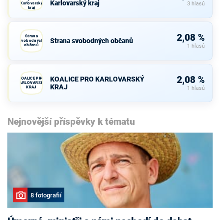
Karlovarský kraj
Karlovarský
3 hlasů
kraj
2,08 %
Strana
Strana svobodných občanů
svobodných
občanů
1 hlasů
2,08 %
KOALICE PRO KARLOVARSKÝ
KOALICE PRO
KARLOVARSKÝ
KRAJ
KRAJ
1 hlasů
Nejnovější příspěvky k tématu
8 fotografií