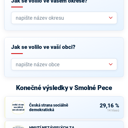
Jak se volilo ve vašem okrese?
Jak se volilo ve vaší obci?
Konečné výsledky v Smolné Pece
29,16 %
Česká strana sociálně
Česká strana
sociálně
demokratická
demokratická
14 hlasů
HNUTÍ
HNUTÍ NEZÁVISLÝCH ZA