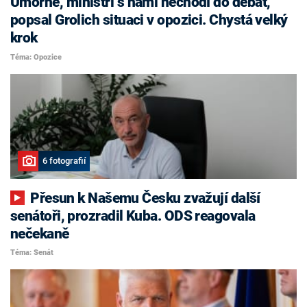
Úmorné, ministři s námi nechodí do debat,
popsal Grolich situaci v opozici. Chystá velký
krok
Téma: Opozice
6 fotografií
Přesun k Našemu Česku zvažují další
senátoři, prozradil Kuba. ODS reagovala
nečekaně
Téma: Senát