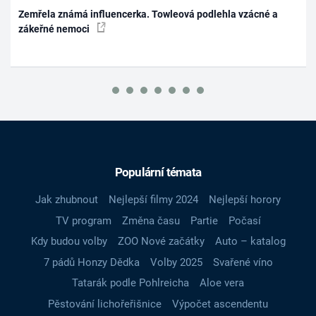
Zemřela známá influencerka. Towleová podlehla vzácné a
zákeřné nemoci
Populární témata
Jak zhubnout
Nejlepší filmy 2024
Nejlepší horory
TV program
Změna času
Partie
Počasí
Kdy budou volby
ZOO Nové začátky
Auto – katalog
7 pádů Honzy Dědka
Volby 2025
Svařené víno
Tatarák podle Pohlreicha
Aloe vera
Pěstování lichořeřišnice
Výpočet ascendentu