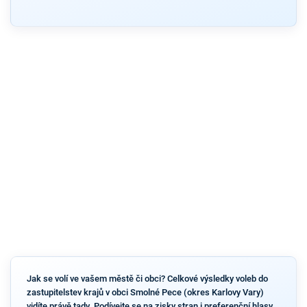
Jak se volí ve vašem městě či obci? Celkové výsledky voleb do
zastupitelstev krajů v obci Smolné Pece (okres Karlovy Vary)
vidíte právě tady. Podívejte se na zisky stran i preferenční hlasy