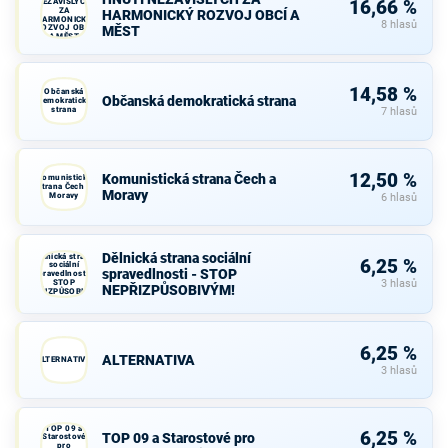
NEZÁVISLÝCH
16,66 %
ZA
HARMONICKÝ ROZVOJ OBCÍ A
HARMONICKÝ
8 hlasů
ROZVOJ OBCÍ
MĚST
A MĚST
14,58 %
Občanská
Občanská demokratická strana
demokratická
strana
7 hlasů
12,50 %
Komunistická strana Čech a
Komunistická
strana Čech a
Moravy
Moravy
6 hlasů
Dělnická strana sociální
Dělnická strana
6,25 %
sociální
spravedlnosti - STOP
spravedlnosti -
STOP
3 hlasů
NEPŘIZPŮSOBIVÝM!
NEPŘIZPŮSOBIVÝM!
6,25 %
ALTERNATIVA
ALTERNATIVA
3 hlasů
TOP 09 a
6,25 %
TOP 09 a Starostové pro
Starostové
pro