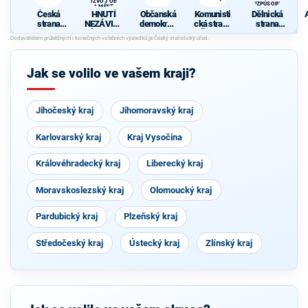
ROZVOJ OBCÍ
NEPŘIZPŮSOBIVÝM!
A MĚST
Česká
HNUTÍ
Občanská
Komunisti
Dělnická
strana
NEZÁVISL
demokrati
cká strana
strana
sociálně
ÝCH ZA
cká strana
Čech a
sociální
demokrati
HARMONI
Moravy
spravedln
cká
CKÝ
osti -
ROZVOJ
STOP
Jak se volilo ve vašem kraji?
OBCÍ A
NEPŘIZPŮ
MĚST
SOBIVÝM!
Jihočeský kraj
Jihomoravský kraj
Karlovarský kraj
Kraj Vysočina
Královéhradecký kraj
Liberecký kraj
Moravskoslezský kraj
Olomoucký kraj
Pardubický kraj
Plzeňský kraj
Středočeský kraj
Ústecký kraj
Zlínský kraj