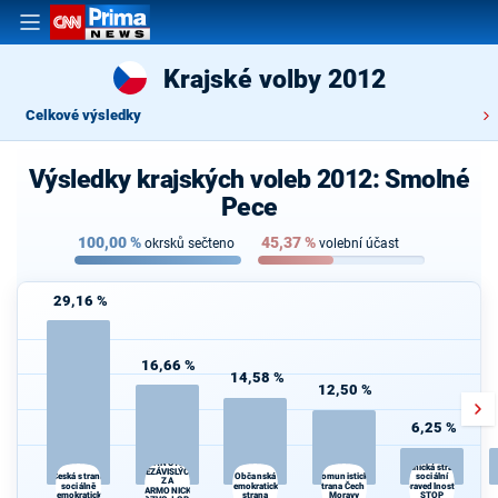
Krajské volby 2012
Celkové výsledky
Výsledky krajských voleb 2012: Smolné
Pece
100,00
%
45,37
%
okrsků sečteno
volební účast
29,16 %
16,66 %
14,58 %
12,50 %
6,25 %
HNUTÍ
Dělnická strana
NEZÁVISLÝCH
Komunistická
Česká strana
Občanská
sociální
ZA
sociálně
demokratická
strana Čech a
spravedlnosti -
A
HARMONICKÝ
demokratická
strana
Moravy
STOP