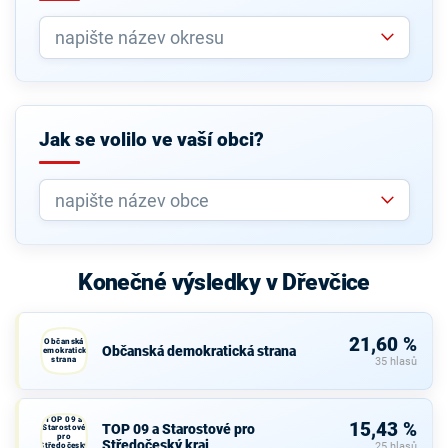
Jak se volilo ve vaší obci?
Konečné výsledky v Dřevčice
21,60 %
Občanská
Občanská demokratická strana
demokratická
strana
35 hlasů
TOP 09 a
15,43 %
TOP 09 a Starostové pro
Starostové
pro
Středočeský kraj
Středočeský
25 hlasů