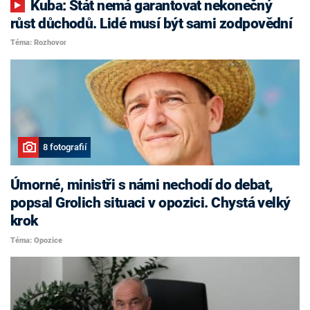
Kuba: Stát nemá garantovat nekonečný
růst důchodů. Lidé musí být sami zodpovědní
Téma: Rozhovor
8 fotografií
Úmorné, ministři s námi nechodí do debat,
popsal Grolich situaci v opozici. Chystá velký
krok
Téma: Opozice