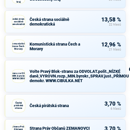
kraj
13,58 %
Česká strana sociálně
Česká strana
sociálně
demokratická
demokratická
22 hlasů
12,96 %
Komunistická strana Čech a
Komunistická
strana Čech a
Moravy
Moravy
21 hlasů
Volte Pravý Blok-stranu za ODVOLAT.polit.,NÍZKÉ
avý Blok-stranu za ODVOLAT.polit.,NÍZKÉ
daně,VYROVN.rozp.,MIN.byrokr.,SPRAV.just.,PŘÍMOU
VN.rozp.,MIN.byrokr.,SPRAV.just.,PŘÍMOU
demokr. WWW.CIBULKA.NET
demokr. WWW.CIBULKA.NET
3,70 %
Česká
Česká pirátská strana
pirátská
strana
6 hlasů
Strana Práv
3,70 %
Strana Práv Občanů ZEMANOVCI
Občanů