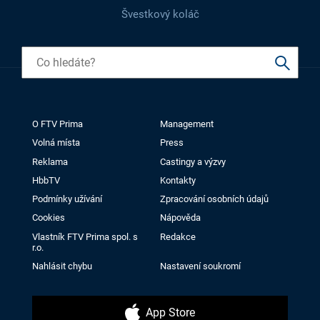
Švestkový koláč
O FTV Prima
Management
Volná místa
Press
Reklama
Castingy a výzvy
HbbTV
Kontakty
Podmínky užívání
Zpracování osobních údajů
Cookies
Nápověda
Vlastník FTV Prima spol. s
Redakce
r.o.
Nahlásit chybu
Nastavení soukromí
App Store