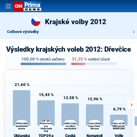
Krajské volby 2012
Celkové výsledky
Výsledky krajských voleb 2012: Dřevčice
100,00
%
31,35
%
okrsků sečteno
volební účast
21,60 %
15,43 %
13,58 %
12,96 %
6,79 %
TOP 09 a
Starostové
Komunistická
Občanská
Česká strana
Volte Pravý Blok-stranu za ODVOLAT.pol
demokratická
pro
sociálně
strana Čech a
daně,VYROVN.rozp.,MIN.byrokr.,SPRAV.ju
strana
Středočeský
demokratická
Moravy
demokr. WWW.CIBULKA.NET
kraj
Občanská
TOP 09 a
Česká
Komunisti
Volte