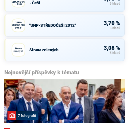
ZEMANOVCI
- Češi
6 hlasů
- Češi
3,70 %
"UNP-
"UNP-STŘEDOČEŠI 2012"
STŘEDOČEŠI
2012"
6 hlasů
3,08 %
Strana
Strana zelených
zelených
5 hlasů
Nejnovější příspěvky k tématu
7 fotografií