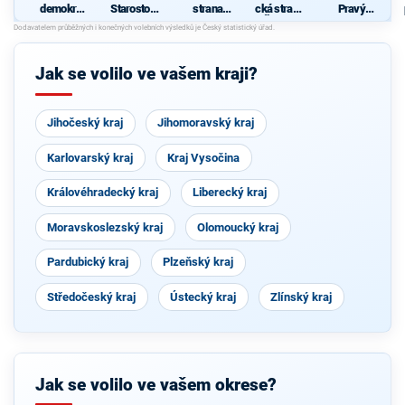
demokrati
Starostové
strana
cká strana
Pravý
cká strana
pro
sociálně
Čech a
Blok-
Středočes
demokrati
Moravy
stranu za
ký kraj
cká
ODVOLAT.
polit.,NÍZK
Jak se volilo ve vašem kraji?
É
daně,VYR
OVN.rozp.
,MIN.byro
Jihočeský kraj
Jihomoravský kraj
kr.,SPRAV.
just.,PŘÍM
OU
Karlovarský kraj
Kraj Vysočina
demokr.
WWW.CIB
ULKA.NET
Královéhradecký kraj
Liberecký kraj
Moravskoslezský kraj
Olomoucký kraj
Pardubický kraj
Plzeňský kraj
Středočeský kraj
Ústecký kraj
Zlínský kraj
Jak se volilo ve vašem okrese?