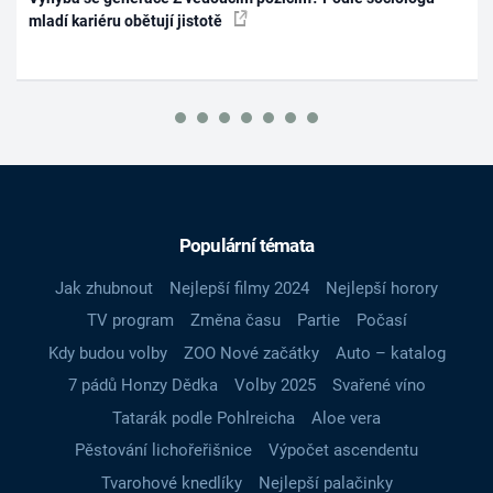
mladí kariéru obětují jistotě
Populární témata
Jak zhubnout
Nejlepší filmy 2024
Nejlepší horory
TV program
Změna času
Partie
Počasí
Kdy budou volby
ZOO Nové začátky
Auto – katalog
7 pádů Honzy Dědka
Volby 2025
Svařené víno
Tatarák podle Pohlreicha
Aloe vera
Pěstování lichořeřišnice
Výpočet ascendentu
Tvarohové knedlíky
Nejlepší palačinky