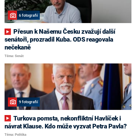
6 fotografií
Přesun k Našemu Česku zvažují další
senátoři, prozradil Kuba. ODS reagovala
nečekaně
Téma: Senát
9 fotografií
Turkova pomsta, nekonfliktní Havlíček i
návrat Klause. Kdo může vyzvat Petra Pavla?
Téma: Politika