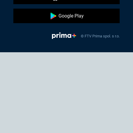
Google Play
© FTV Prima spol. s r.o.