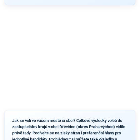
Jak se volí ve vašem městě či obci? Celkové výsledky voleb do
zastupitelstev krajů v obci Dřevčice (okres Praha-východ) vidíte
právě tady. Podívejte se na zisky stran i preferenční hlasy pro
jednotlivé kandidáty. Prohlédnout si můžete také výsledky v