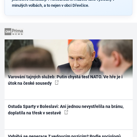
minulých volbách, a to nejen v obci Dřevčice.
Varování tajných služeb: Putin chystá test NATO. Ve hře je i
útok na české sousedy
Ostuda Sparty v Boleslavi: Ani jednou nevystřelila na bránu,
doplatila na třesk v sestavě
Vyhýbá se generace Z vedoucím pozicím? Podle sociologů