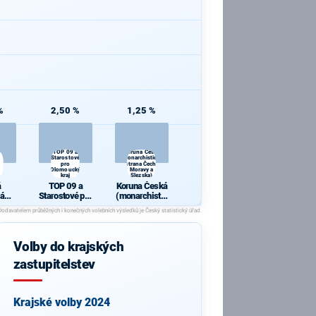
%
2,50 %
1,25 %
TOP 09 a
Koruna Česká
Starostové
(monarchistická
pro
strana Čech,
Olomoucký
Moravy a
kraj
Slezska)
á
TOP 09 a
Koruna Česká
ká
Starostové pro
(monarchistic
a
Olomoucký
ká strana
kraj
Čech, Moravy
a Slezska)
Volby do krajských
zastupitelstev
Krajské volby 2024