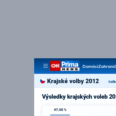
Domácí
Zahranič
Pořady
Krajské volby 2012
Celk
Výsledky krajských voleb 2
47,50 %