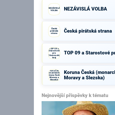
NEZÁVISLÁ VOLBA
NEZÁVISLÁ
VOLBA
Česká
Česká pirátská strana
pirátská
strana
TOP 09 a
Starostové
TOP 09 a Starostové p
pro
Olomoucký
kraj
Koruna Česká
Koruna Česká (monarch
(monarchistická
strana Čech,
Moravy a Slezska)
Moravy a
Slezska)
Nejnovější příspěvky k tématu