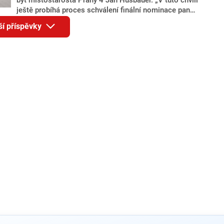
ještě probíhá proces schválení finální nominace pana
Jana Hušbauera Výborem hnutí ANO,“ uvedl pro
ší příspěvky
redakci místopředseda pražského ANO Martin
Benkovič. O Hušbauerovi se spekulovalo jako o
náhradníkovi v čele pražské kandidátky poté, co
rezignoval po sérii nejasností v majetkových
přiznáních a pořizování bytů Ondřej Prokop. Zároveň
ale stále není jasné, kdo bude za ANO kandidovat ve
dvou ze tří pražských obvodů do horní komory
parlamentu. ANO má v Praze dlouhodobě horší
výsledky než ve zbytku republiky.