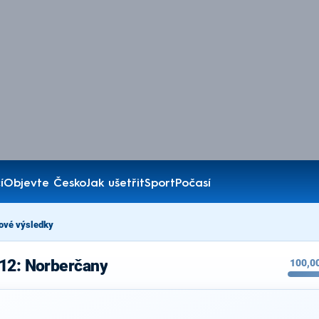
í
Objevte Česko
Jak ušetřit
Sport
Počasí
ové výsledky
012: Norberčany
100,0