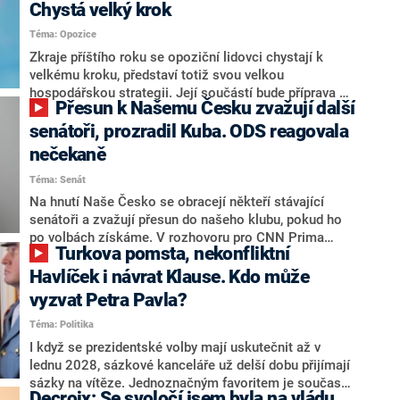
Chystá velký krok
Téma: Opozice
Zkraje příštího roku se opoziční lidovci chystají k
velkému kroku, představí totiž svou velkou
hospodářskou strategii. Její součástí bude příprava na
Přesun k Našemu Česku zvažují další
stárnutí populace, řekl ve středu na setkání s novináři
nový předseda lidovců Jan Grolich. Ten zároveň v
senátoři, prozradil Kuba. ODS reagovala
senátních volbách kandiduje ve Vyškově. Popsal i
nečekaně
aktivitu opozice, o níž vládní strany nebo političtí
Téma: Senát
komentátoři mluví jako o slabé a v defenzivě. „Je to
úmorná práce upozorňovat na chyby vlády. Ministři s
Na hnutí Naše Česko se obracejí někteří stávající
námi navíc nechodí do debat. Chceme ale ukazovat
senátoři a zvažují přesun do našeho klubu, pokud ho
svoje témata,“ odpověděl Grolich na dotaz CNN Prima
po volbách získáme. V rozhovoru pro CNN Prima
Turkova pomsta, nekonfliktní
NEWS.
NEWS to řekl zakladatel hnutí a jihočeský hejtman
Martin Kuba. Konkrétní nebyl, ale získat by takto mohl
Havlíček i návrat Klause. Kdo může
například senátora Zdeňka Hrabu, který je dnes
vyzvat Petra Pavla?
součástí klubu ODS a TOP 09. Hraba to na dotaz
Téma: Politika
redakce nevyloučil. Předseda klubu senátorů ODS
Zdeněk Nytra redakci řekl, že počítá s odchodem
I když se prezidentské volby mají uskutečnit až v
některých senátorů z klubu a že Naše Česko není
lednu 2028, sázkové kanceláře už delší dobu přijímají
nepřítel, ale soupeř.
sázky na vítěze. Jednoznačným favoritem je současná
Decroix: Se svoločí jsem byla na vládu