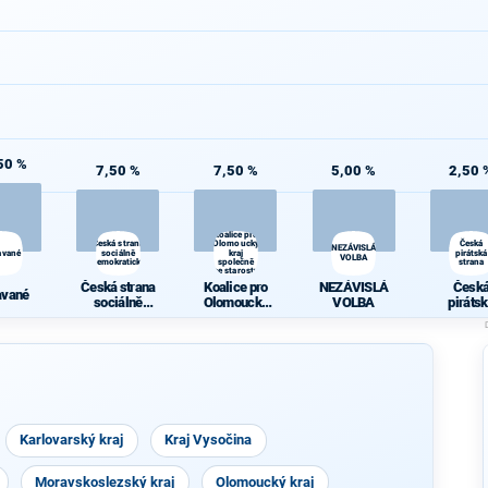
50 %
7,50 %
7,50 %
5,00 %
2,50 
Koalice pro
Česká strana
Olomoucký
Česká
NEZÁVISLÁ
avané
sociálně
kraj
pirátská
VOLBA
demokratická
společně
strana
se starosty
Česká strana
Koalice pro
NEZÁVISLÁ
Česk
avané
sociálně
Olomoucký
VOLBA
piráts
demokratická
kraj společně
stran
se starosty
Karlovarský kraj
Kraj Vysočina
Moravskoslezský kraj
Olomoucký kraj