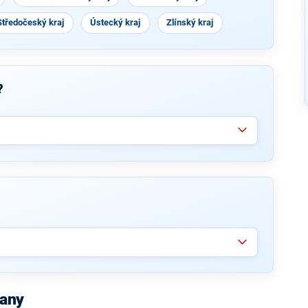
Středočeský kraj
Ústecký kraj
Zlínský kraj
?
čany