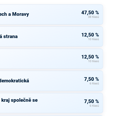
47,50 %
ech a Moravy
38 hlasů
12,50 %
á strana
10 hlasů
12,50 %
10 hlasů
7,50 %
 demokratická
6 hlasů
kraj společně se
7,50 %
6 hlasů