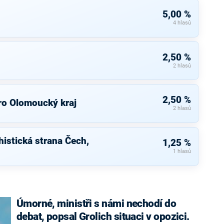
5,00 %
4 hlasů
2,50 %
2 hlasů
2,50 %
ro Olomoucký kraj
2 hlasů
istická strana Čech,
1,25 %
1 hlasů
Úmorné, ministři s námi nechodí do
debat, popsal Grolich situaci v opozici.