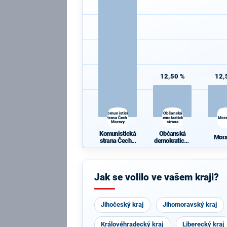
12,50 %
12,
Komunistická
Občanská
strana Čech a
demokratická
Mor
Moravy
strana
Komunistická
Občanská
Mor
strana Čech a
demokratická
Moravy
strana
Jak se volilo ve vašem kraji?
Jihočeský kraj
Jihomoravský kraj
Královéhradecký kraj
Liberecký kraj