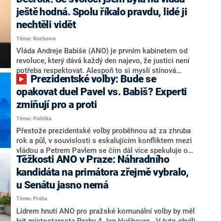
hlava státu Petr Pavel. Daleko za ním pak bookmakeři
zmiňují dva výrazné politiky ANO, tedy premiéra
ještě hodná. Spolu říkalo pravdu, lidé ji
Andreje Babiše a ministra průmyslu Karla Havlíčka.
nechtěli vidět
Oblíbeným tipem samotných sázkařů je poslanec za
Téma: Rozhovor
Motoristy Filip Turek. Politolog Jan Kubáček nicméně
o případné kandidatuře kohokoliv ze zmíněné trojice
Vláda Andreje Babiše (ANO) je prvním kabinetem od
značně pochybuje. Podle něj současná koalice dosud
revoluce, který dává každý den najevo, že justici není
nemá osobu, která by Pavlovi mohla konkurovat.
potřeba respektovat. Alespoň to si myslí stínová
Prezidentské volby: Bude se
ministryně spravedlnosti ODS Eva Decroix. V
rozhovoru pro CNN Prima NEWS si nebrala servítky
opakovat duel Pavel vs. Babiš? Experti
ohledně politického výkonu svého nástupce Jeronýma
zmiňují pro a proti
Tejce (za ANO) či vládní zmocněnkyně pro lidská
Téma: Politika
práva Taťány Malé (ANO). Označením „svoloč“ na
adresu vlády prý byla ještě hodná. Decroix se také
Přestože prezidentské volby proběhnou až za zhruba
vrátila k volební porážce koalice Spolu či promluvila o
rok a půl, v souvislosti s eskalujícím konfliktem mezi
hnutí Naše Česko Martina Kuby.
vládou a Petrem Pavlem se čím dál více spekuluje o
Těžkosti ANO v Praze: Náhradního
tom, koho by do bitvy o Hrad mohla vyslat současná
koalice. Někteří političtí komentátoři znovu vytahují
kandidáta na primátora zřejmě vybralo,
jméno premiéra Andreje Babiše (ANO). Jak moc je
u Senátu jasno nemá
pravděpodobné, že se v prezidentských volbách 2028
Téma: Praha
bude znovu opakovat souboj z roku 2023?
Lídrem hnutí ANO pro pražské komunální volby by měl
být místostarosta Prahy 4 Jan Hušbauer. „V tuto chvíli