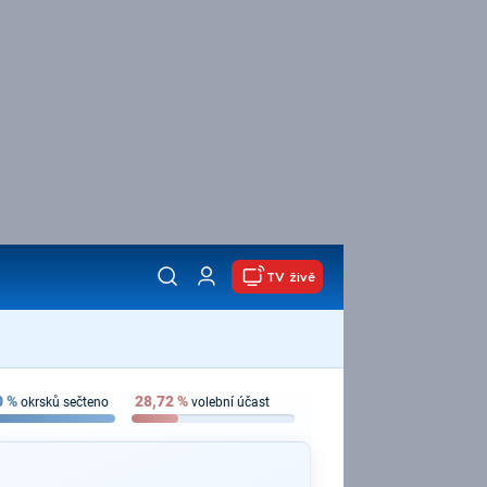
TV živě
0
%
28,72
%
okrsků sečteno
volební účast