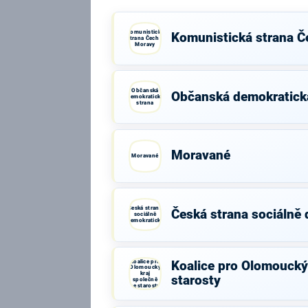
Komunistická
Komunistická strana Č
strana Čech a
Moravy
Občanská
Občanská demokratick
demokratická
strana
Moravané
Moravané
Česká strana
Česká strana sociálně
sociálně
demokratická
Koalice pro
Koalice pro Olomoucký 
Olomoucký
kraj
starosty
společně
se starosty