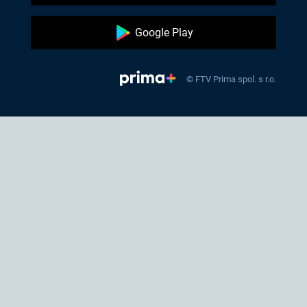
Google Play
© FTV Prima spol. s r.o.