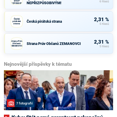
STOP
6 hlasů
NEPŘIZPŮSOBIVÝM!
NEPŘIZPŮSOBIVÝM!
2,31 %
Česká
Česká pirátská strana
pirátská
strana
5 hlasů
2,31 %
Strana Práv
Strana Práv Občanů ZEMANOVCI
Občanů
ZEMANOVCI
5 hlasů
Nejnovější příspěvky k tématu
7 fotografií