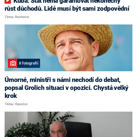
Kuba: Stát nemá garantovat nekonečný
růst důchodů. Lidé musí být sami zodpovědní
Téma: Rozhovor
8 fotografií
Úmorné, ministři s námi nechodí do debat,
popsal Grolich situaci v opozici. Chystá velký
krok
Téma: Opozice