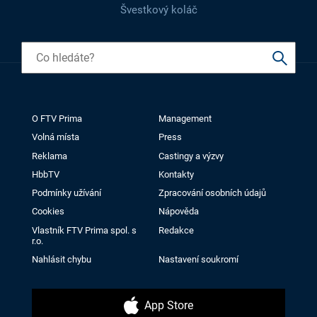
Švestkový koláč
O FTV Prima
Management
Volná místa
Press
Reklama
Castingy a výzvy
HbbTV
Kontakty
Podmínky užívání
Zpracování osobních údajů
Cookies
Nápověda
Vlastník FTV Prima spol. s
Redakce
r.o.
Nahlásit chybu
Nastavení soukromí
App Store