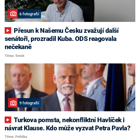
6 fotografií
Přesun k Našemu Česku zvažují další
senátoři, prozradil Kuba. ODS reagovala
nečekaně
Téma: Senát
9 fotografií
Turkova pomsta, nekonfliktní Havlíček i
návrat Klause. Kdo může vyzvat Petra Pavla?
Téma: Politika