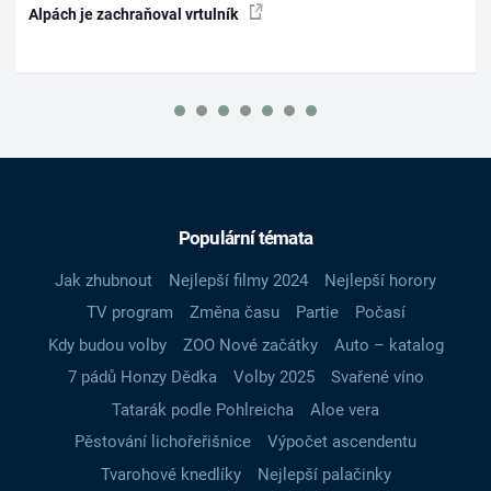
Alpách je zachraňoval vrtulník
Populární témata
Jak zhubnout
Nejlepší filmy 2024
Nejlepší horory
TV program
Změna času
Partie
Počasí
Kdy budou volby
ZOO Nové začátky
Auto – katalog
7 pádů Honzy Dědka
Volby 2025
Svařené víno
Tatarák podle Pohlreicha
Aloe vera
Pěstování lichořeřišnice
Výpočet ascendentu
Tvarohové knedlíky
Nejlepší palačinky