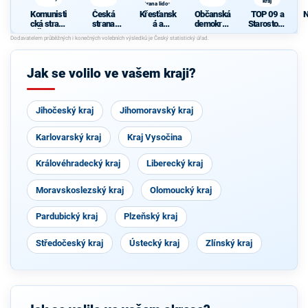
kraj
strana lidová
Komunisti
Česká
Křesťansk
Občanská
TOP 09 a
N
cká strana
strana
á a
demokrati
Starostové
Čech a
sociálně
demokrati
cká strana
pro
Moravy
demokrati
cká unie -
Moravsko
cká
Českoslov
slezský
enská
kraj
Jak se volilo ve vašem kraji?
strana
lidová
Jihočeský kraj
Jihomoravský kraj
Karlovarský kraj
Kraj Vysočina
Královéhradecký kraj
Liberecký kraj
Moravskoslezský kraj
Olomoucký kraj
Pardubický kraj
Plzeňský kraj
Středočeský kraj
Ústecký kraj
Zlínský kraj