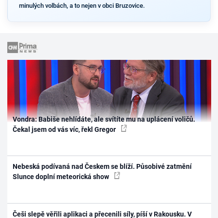
minulých volbách, a to nejen v obci Bruzovice.
Vondra: Babiše nehlídáte, ale svítíte mu na uplácení voličů.
Čekal jsem od vás víc, řekl Gregor
Nebeská podívaná nad Českem se blíží. Působivé zatmění
Slunce doplní meteorická show
Češi slepě věřili aplikaci a přecenili síly, píší v Rakousku. V