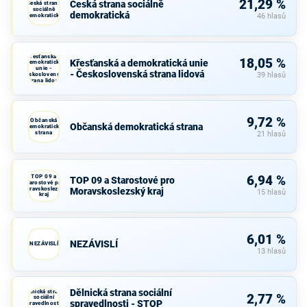
21,29 %
Česká strana sociálně
Česká strana
sociálně
demokratická
demokratická
46 hlasů
Křesťanská a
18,05 %
Křesťanská a demokratická unie
demokratická
unie -
- Československá strana lidová
Československá
39 hlasů
strana lidová
9,72 %
Občanská
Občanská demokratická strana
demokratická
strana
21 hlasů
TOP 09 a
6,94 %
TOP 09 a Starostové pro
Starostové pro
Moravskoslezský
Moravskoslezský kraj
15 hlasů
kraj
6,01 %
NEZÁVISLÍ
NEZÁVISLÍ
13 hlasů
Dělnická strana sociální
Dělnická strana
2,77 %
sociální
spravedlnosti - STOP
spravedlnosti -