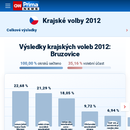
Krajské volby 2012
Celkové výsledky
Výsledky krajských voleb 2012:
Bruzovice
100,00
%
35,16
%
okrsků sečteno
volební účast
22,68 %
21,29 %
18,05 %
9,72 %
6,94 %
Křesťanská a
TOP 09 a
Česká strana
Občanská
Komunistická
demokratická
Starostové pro
strana Čech a
sociálně
unie -
demokratická
Moravskoslezský
Moravy
demokratická
Československá
strana