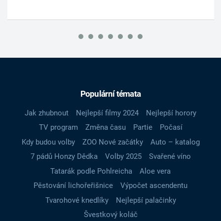
Populární témata
Jak zhubnout
Nejlepší filmy 2024
Nejlepší horory
TV program
Změna času
Partie
Počasí
Kdy budou volby
ZOO Nové začátky
Auto – katalog
7 pádů Honzy Dědka
Volby 2025
Svařené víno
Tatarák podle Pohlreicha
Aloe vera
Pěstování lichořeřišnice
Výpočet ascendentu
Tvarohové knedlíky
Nejlepší palačinky
Švestkový koláč