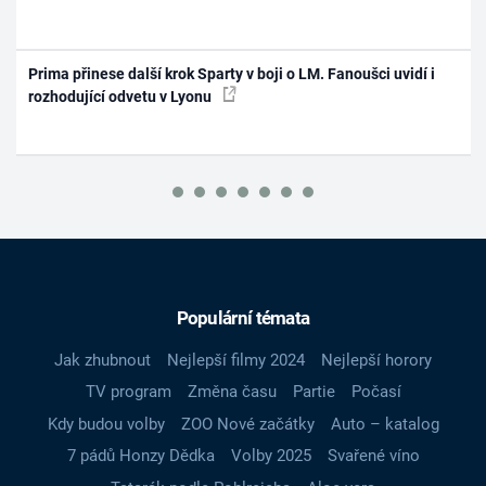
Prima přinese další krok Sparty v boji o LM. Fanoušci uvidí i
rozhodující odvetu v Lyonu
Populární témata
Jak zhubnout
Nejlepší filmy 2024
Nejlepší horory
TV program
Změna času
Partie
Počasí
Kdy budou volby
ZOO Nové začátky
Auto – katalog
7 pádů Honzy Dědka
Volby 2025
Svařené víno