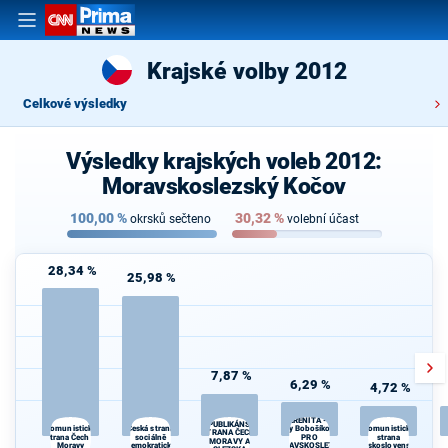
Krajské volby 2012
Celkové výsledky
Výsledky krajských voleb 2012:
Moravskoslezský Kočov
100,00
%
30,32
%
okrsků sečteno
volební účast
28,34 %
25,98 %
7,87 %
6,29 %
4,72 %
SUVERENITA - Blok
REPUBLIKÁNSKÁ
Česká strana
Jany Bobošíkové -
Komunistická
Komunistická
STRANA ČECH,
strana Čech a
sociálně
PRO
strana
MORAVY A
Moravy
demokratická
MORAVSKOSLEZSKÝ
Československa