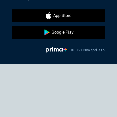
App Store
Google Play
© FTV Prima spol. s r.o.