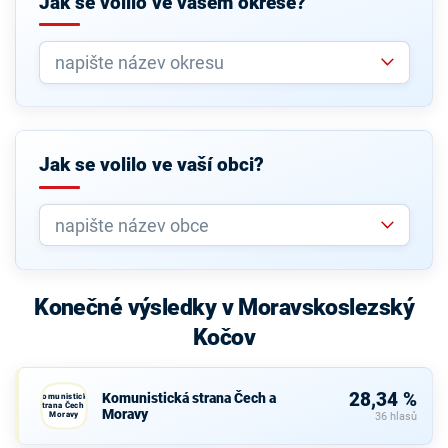
Jak se volilo ve vašem okrese?
Jak se volilo ve vaší obci?
Konečné výsledky v Moravskoslezský
Kočov
28,34 %
Komunistická strana Čech a
Komunistická
strana Čech a
Moravy
Moravy
36 hlasů