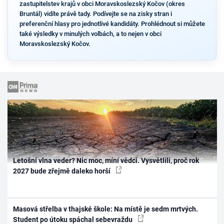
zastupitelstev krajů v obci Moravskoslezský Kočov (okres
Bruntál) vidíte právě tady. Podívejte se na zisky stran i
preferenční hlasy pro jednotlivé kandidáty. Prohlédnout si můžete
také výsledky v minulých volbách, a to nejen v obci
Moravskoslezský Kočov.
Letošní vlna veder? Nic moc, míní vědci. Vysvětlili, proč rok
2027 bude zřejmě daleko horší
Masová střelba v thajské škole: Na místě je sedm mrtvých.
Student po útoku spáchal sebevraždu