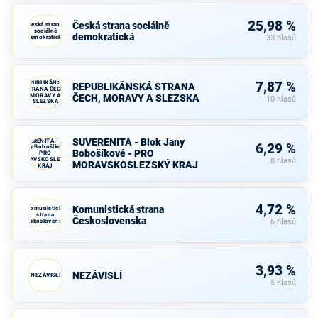
25,98 %
Česká strana sociálně
Česká strana
sociálně
demokratická
demokratická
33 hlasů
REPUBLIKÁNSKÁ
7,87 %
REPUBLIKÁNSKÁ STRANA
STRANA ČECH,
MORAVY A
ČECH, MORAVY A SLEZSKA
10 hlasů
SLEZSKA
SUVERENITA - Blok Jany
SUVERENITA - Blok
6,29 %
Jany Bobošíkové -
Bobošíkové - PRO
PRO
MORAVSKOSLEZSKÝ
8 hlasů
MORAVSKOSLEZSKÝ KRAJ
KRAJ
4,72 %
Komunistická strana
Komunistická
strana
Československa
Československa
6 hlasů
3,93 %
NEZÁVISLÍ
NEZÁVISLÍ
5 hlasů