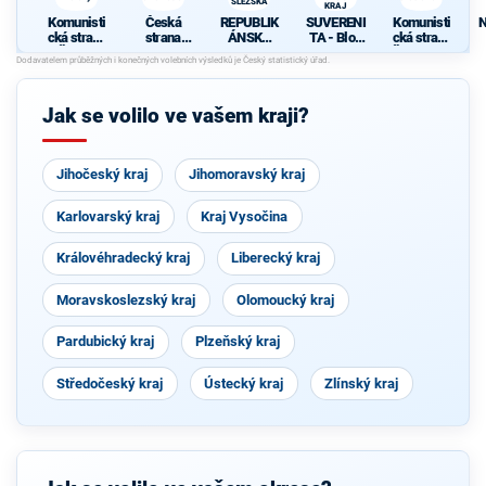
SLEZSKA
KRAJ
Komunisti
Česká
REPUBLIK
SUVERENI
Komunisti
N
cká strana
strana
ÁNSKÁ
TA - Blok
cká strana
Čech a
sociálně
STRANA
Jany
Českoslov
Moravy
demokrati
ČECH,
Bobošíkov
enska
cká
MORAVY
é - PRO
A
MORAVS
Jak se volilo ve vašem kraji?
SLEZSKA
KOSLEZS
KÝ KRAJ
Jihočeský kraj
Jihomoravský kraj
Karlovarský kraj
Kraj Vysočina
Královéhradecký kraj
Liberecký kraj
Moravskoslezský kraj
Olomoucký kraj
Pardubický kraj
Plzeňský kraj
Středočeský kraj
Ústecký kraj
Zlínský kraj