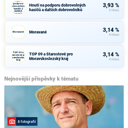
Hnutí na
podporu
3,93 %
Hnutí na podporu dobrovolných
dobrovolných
hasičů a
hasičů a dalších dobrovolníků
5 hlasů
dalších
dobrovolníků
3,14 %
Moravané
Moravané
4 hlasů
TOP 09 a
3,14 %
TOP 09 a Starostové pro
Starostové pro
Moravskoslezský
Moravskoslezský kraj
4 hlasů
kraj
Nejnovější příspěvky k tématu
8 fotografií