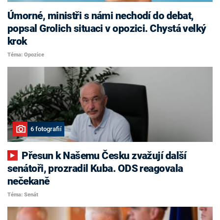
Úmorné, ministři s námi nechodí do debat,
popsal Grolich situaci v opozici. Chystá velký
krok
Téma: Opozice
6 fotografií
Přesun k Našemu Česku zvažují další
senátoři, prozradil Kuba. ODS reagovala
nečekaně
Téma: Senát