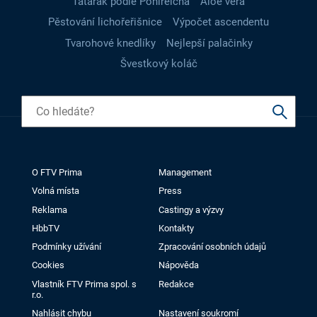
Tatarák podle Pohlreicha
Aloe vera
Pěstování lichořeřišnice
Výpočet ascendentu
Tvarohové knedlíky
Nejlepší palačinky
Švestkový koláč
O FTV Prima
Management
Volná místa
Press
Reklama
Castingy a výzvy
HbbTV
Kontakty
Podmínky užívání
Zpracování osobních údajů
Cookies
Nápověda
Vlastník FTV Prima spol. s
Redakce
r.o.
Nahlásit chybu
Nastavení soukromí