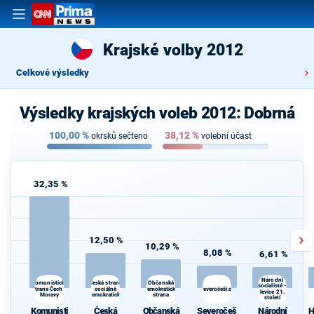
Krajské volby 2012
Celkové výsledky
Výsledky krajských voleb 2012: Dobrná
100,00
%
38,12
%
okrsků sečteno
volební účast
32,35 %
12,50 %
10,29 %
8,08 %
6,61 %
Národní
Česká strana
Komunistická
Občanská
socialisté -
strana Čech a
sociálně
demokratická
Severočeši.cz
levice 21.
Moravy
demokratická
strana
století
Komunisti
Česká
Občanská
Severočeš
Národní
H