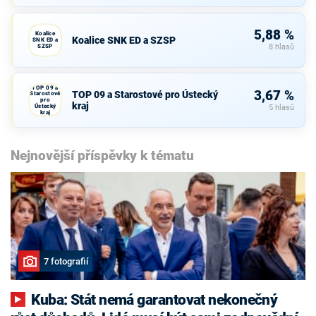
5,88 %
Koalice
Koalice SNK ED a SZSP
SNK ED a
SZSP
8 hlasů
TOP 09 a
3,67 %
TOP 09 a Starostové pro Ústecký
Starostové
pro
kraj
Ústecký
5 hlasů
kraj
Nejnovější příspěvky k tématu
7 fotografií
Kuba: Stát nemá garantovat nekonečný