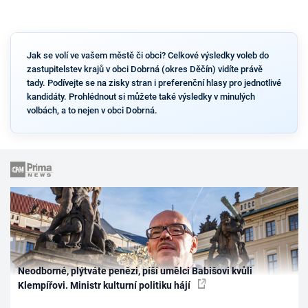
Jak se volí ve vašem městě či obci? Celkové výsledky voleb do
zastupitelstev krajů v obci Dobrná (okres Děčín) vidíte právě
tady. Podívejte se na zisky stran i preferenční hlasy pro jednotlivé
kandidáty. Prohlédnout si můžete také výsledky v minulých
volbách, a to nejen v obci Dobrná.
Neodborné, plýtváte penězi, píší umělci Babišovi kvůli
Klempířovi. Ministr kulturní politiku hájí