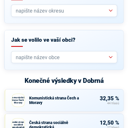
Jak se volilo ve vaší obci?
Konečné výsledky v Dobrná
32,35 %
Komunistická strana Čech a
Komunistická
strana Čech a
Moravy
Moravy
44 hlasů
12,50 %
Česká strana sociálně
Česká strana
sociálně
demokratická
demokratická
17 hlasů