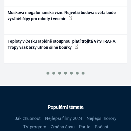
Muskova megalomanská vize: Největší budova světa bude
vyrábět čipy pro roboty i vesmír
Teploty v Česku rapidně stoupnou, platí trojitá VÝSTRAHA.
Tropy však brzy utnou silné bouřky
Populární témata
Jak zhubnout
Nejlepší filmy 2024
Nejlepší horory
TV program
Změna času
Partie
Počasí