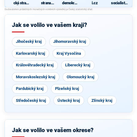
cká strana
strana
demokrati
i.cz
socialisté
Čech a
sociálně
cká strana
- levice
Moravy
demokrati
21. století
cká
Jak se volilo ve vašem kraji?
Jihočeský kraj
Jihomoravský kraj
Karlovarský kraj
Kraj Vysočina
Královéhradecký kraj
Liberecký kraj
Moravskoslezský kraj
Olomoucký kraj
Pardubický kraj
Plzeňský kraj
Středočeský kraj
Ústecký kraj
Zlínský kraj
Jak se volilo ve vašem okrese?