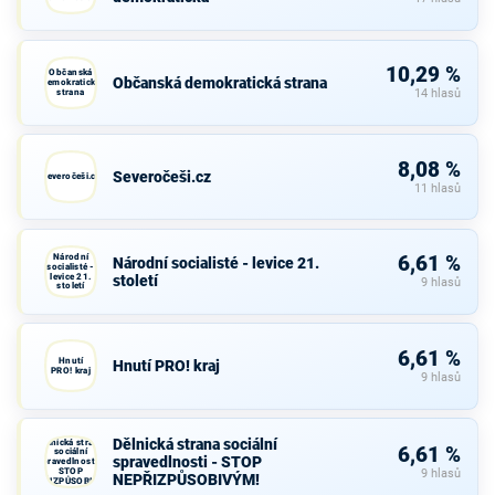
10,29 %
Občanská
Občanská demokratická strana
demokratická
strana
14 hlasů
8,08 %
Severočeši.cz
Severočeši.cz
11 hlasů
Národní
6,61 %
Národní socialisté - levice 21.
socialisté -
levice 21.
století
9 hlasů
století
6,61 %
Hnutí
Hnutí PRO! kraj
PRO! kraj
9 hlasů
Dělnická strana sociální
Dělnická strana
6,61 %
sociální
spravedlnosti - STOP
spravedlnosti -
STOP
9 hlasů
NEPŘIZPŮSOBIVÝM!
NEPŘIZPŮSOBIVÝM!