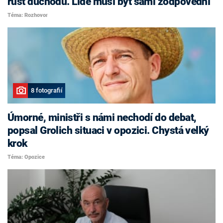
růst důchodů. Lidé musí být sami zodpovědní
Téma: Rozhovor
8 fotografií
Úmorné, ministři s námi nechodí do debat,
popsal Grolich situaci v opozici. Chystá velký
krok
Téma: Opozice