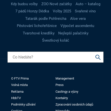
Kdy budou volby
ZOO Nové začátky
Auto – katalog
7 pádů Honzy Dědka
Volby 2025
Svařené víno
Tatarák podle Pohlreicha
Aloe vera
Pěstování lichořeřišnice
Výpočet ascendentu
Tvarohové knedlíky
Nejlepší palačinky
Švestkový koláč
O FTV Prima
Management
Volná místa
Press
Reklama
Castingy a výzvy
HbbTV
Kontakty
Podmínky užívání
Zpracování osobních údajů
Cookies
Nápověda