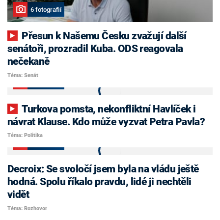
6 fotografií
Přesun k Našemu Česku zvažují další
senátoři, prozradil Kuba. ODS reagovala
nečekaně
Téma: Senát
9 fotografií
Turkova pomsta, nekonfliktní Havlíček i
návrat Klause. Kdo může vyzvat Petra Pavla?
Téma: Politika
7 fotografií
Decroix: Se svoločí jsem byla na vládu ještě
hodná. Spolu říkalo pravdu, lidé ji nechtěli
vidět
Téma: Rozhovor