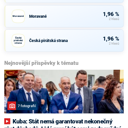
1,96 %
Moravané
Moravané
2 hlasů
1,96 %
Česká
Česká pirátská strana
pirátská
strana
2 hlasů
Nejnovější příspěvky k tématu
7 fotografií
Kuba: Stát nemá garantovat nekonečný