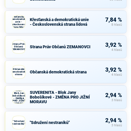
Křesťanská a
7,84 %
Křesťanská a demokratická unie
demokratická
unie -
- Československá strana lidová
Československá
8 hlasů
strana lidová
3,92 %
Strana Práv
Strana Práv Občanů ZEMANOVCI
Občanů
ZEMANOVCI
4 hlasů
3,92 %
Občanská
Občanská demokratická strana
demokratická
strana
4 hlasů
SUVERENITA
SUVERENITA - Blok Jany
- Blok Jany
2,94 %
Bobošíkové
Bobošíkové - ZMĚNA PRO JIŽNÍ
- ZMĚNA
3 hlasů
PRO JIŽNÍ
MORAVU
MORAVU
2,94 %
"Sdružení
"Sdružení nestraníků"
nestraníků"
3 hlasů