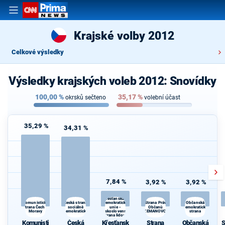
Krajské volby 2012
Celkové výsledky
Výsledky krajských voleb 2012: Snovídky
100,00
%
35,17
%
okrsků sečteno
volební účast
35,29 %
34,31 %
7,84 %
3,92 %
3,92 %
Křesťanská a
Česká strana
Strana Práv
Komunistická
demokratická
Občanská
strana Čech a
sociálně
unie -
Občanů
demokratická
Moravy
demokratická
Československá
ZEMANOVCI
strana
strana lidová
Komunisti
Česká
Křesťansk
Strana
Občanská
S