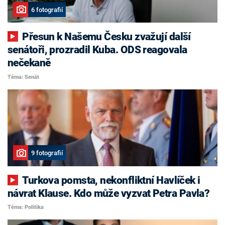
6 fotografií
Přesun k Našemu Česku zvažují další
senátoři, prozradil Kuba. ODS reagovala
nečekaně
Téma: Senát
9 fotografií
Turkova pomsta, nekonfliktní Havlíček i
návrat Klause. Kdo může vyzvat Petra Pavla?
Téma: Politika