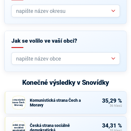
Jak se volilo ve vaší obci?
Konečné výsledky v Snovídky
35,29 %
Komunistická strana Čech a
Komunistická
strana Čech a
Moravy
Moravy
36 hlasů
34,31 %
Česká strana sociálně
Česká strana
sociálně
demokratická
demokratická
35 hlasů