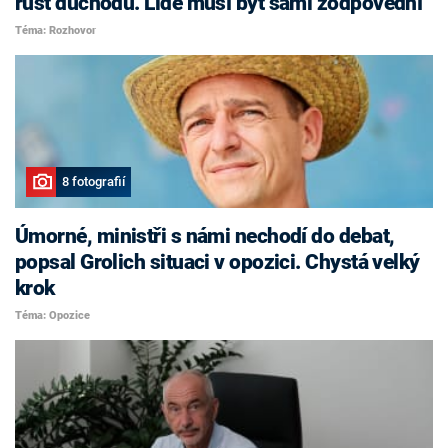
růst důchodů. Lidé musí být sami zodpovědní
Téma: Rozhovor
8 fotografií
Úmorné, ministři s námi nechodí do debat,
popsal Grolich situaci v opozici. Chystá velký
krok
Téma: Opozice