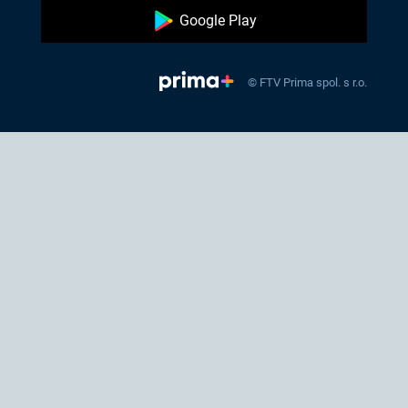
Google Play
© FTV Prima spol. s r.o.