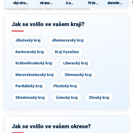
cká strana
strana
á a
Práv
demokrati
Čech a
sociálně
demokrati
Občanů
cká strana
Moravy
demokrati
cká unie -
ZEMANO
B
cká
Českoslov
VCI
é
enská
P
Jak se volilo ve vašem kraji?
strana
lidová
Jihočeský kraj
Jihomoravský kraj
Karlovarský kraj
Kraj Vysočina
Královéhradecký kraj
Liberecký kraj
Moravskoslezský kraj
Olomoucký kraj
Pardubický kraj
Plzeňský kraj
Středočeský kraj
Ústecký kraj
Zlínský kraj
Jak se volilo ve vašem okrese?