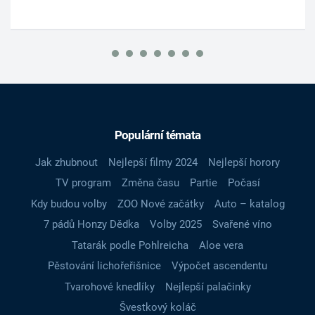
Populární témata
Jak zhubnout
Nejlepší filmy 2024
Nejlepší horory
TV program
Změna času
Partie
Počasí
Kdy budou volby
ZOO Nové začátky
Auto – katalog
7 pádů Honzy Dědka
Volby 2025
Svařené víno
Tatarák podle Pohlreicha
Aloe vera
Pěstování lichořeřišnice
Výpočet ascendentu
Tvarohové knedlíky
Nejlepší palačinky
Švestkový koláč