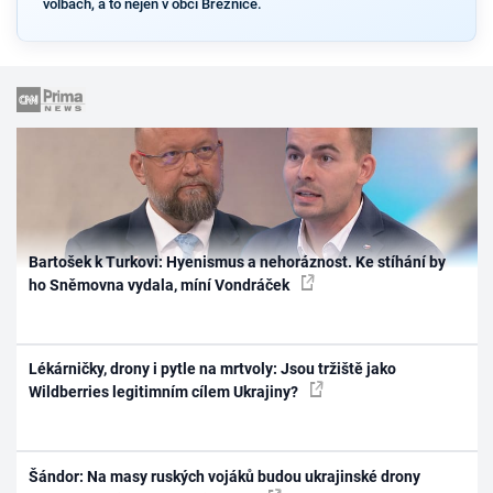
volbách, a to nejen v obci Březnice.
Bartošek k Turkovi: Hyenismus a nehoráznost. Ke stíhání by
ho Sněmovna vydala, míní Vondráček
Lékárničky, drony i pytle na mrtvoly: Jsou tržiště jako
Wildberries legitimním cílem Ukrajiny?
Šándor: Na masy ruských vojáků budou ukrajinské drony