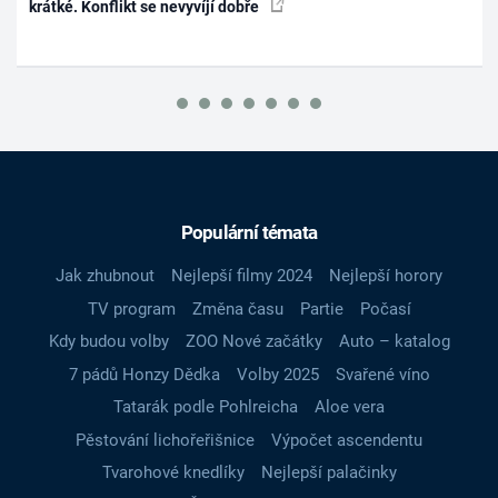
krátké. Konflikt se nevyvíjí dobře
Populární témata
Jak zhubnout
Nejlepší filmy 2024
Nejlepší horory
TV program
Změna času
Partie
Počasí
Kdy budou volby
ZOO Nové začátky
Auto – katalog
7 pádů Honzy Dědka
Volby 2025
Svařené víno
Tatarák podle Pohlreicha
Aloe vera
Pěstování lichořeřišnice
Výpočet ascendentu
Tvarohové knedlíky
Nejlepší palačinky