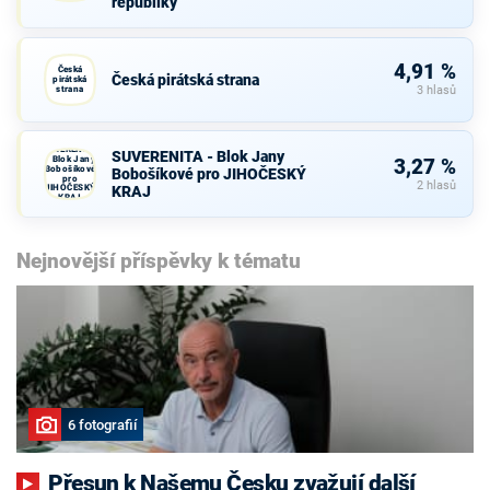
republiky
České
republiky
4,91 %
Česká
Česká pirátská strana
pirátská
strana
3 hlasů
SUVERENITA
SUVERENITA - Blok Jany
- Blok Jany
3,27 %
Bobošíkové
Bobošíkové pro JIHOČESKÝ
pro
2 hlasů
JIHOČESKÝ
KRAJ
KRAJ
Nejnovější příspěvky k tématu
6 fotografií
Přesun k Našemu Česku zvažují další