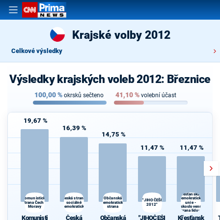
Krajské volby 2012
Celkové výsledky
Výsledky krajských voleb 2012: Březnice
100,00
%
41,10
%
okrsků sečteno
volební účast
19,67 %
16,39 %
14,75 %
11,47 %
11,47 %
Křesťanská a
Česká strana
Komunistická
Občanská
demokratická
"JIHOČEŠI
strana Čech a
sociálně
demokratická
unie -
2012"
Moravy
demokratická
strana
Československá
strana lidová
Komunisti
Česká
Občanská
"JIHOČEŠI
Křesťansk