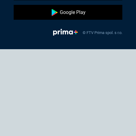
Google Play
© FTV Prima spol. s r.o.