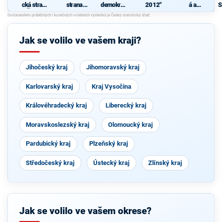
cká strana
strana
demokrati
2012"
á a
S
Čech a
sociálně
cká strana
demokrati
Moravy
demokrati
cká unie -
J
cká
Českoslov
enská
Jak se volilo ve vašem kraji?
strana
lidová
Jihočeský kraj
Jihomoravský kraj
Karlovarský kraj
Kraj Vysočina
Královéhradecký kraj
Liberecký kraj
Moravskoslezský kraj
Olomoucký kraj
Pardubický kraj
Plzeňský kraj
Středočeský kraj
Ústecký kraj
Zlínský kraj
Jak se volilo ve vašem okrese?