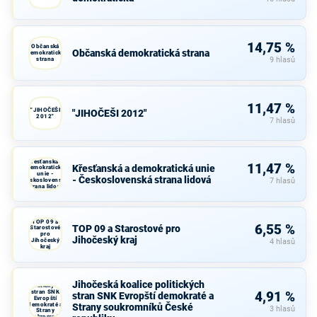
14,75 %
Občanská
Občanská demokratická strana
demokratická
strana
9 hlasů
11,47 %
"JIHOČEŠI
"JIHOČEŠI 2012"
2012"
7 hlasů
Křesťanská a
11,47 %
Křesťanská a demokratická unie
demokratická
unie -
- Československá strana lidová
Československá
7 hlasů
strana lidová
TOP 09 a
6,55 %
TOP 09 a Starostové pro
Starostové
pro
Jihočeský kraj
Jihočeský
4 hlasů
kraj
Jihočeská
koalice
Jihočeská koalice politických
politických
stran SNK
4,91 %
stran SNK Evropští demokraté a
Evropští
demokraté a
Strany soukromníků České
3 hlasů
Strany
soukromníků