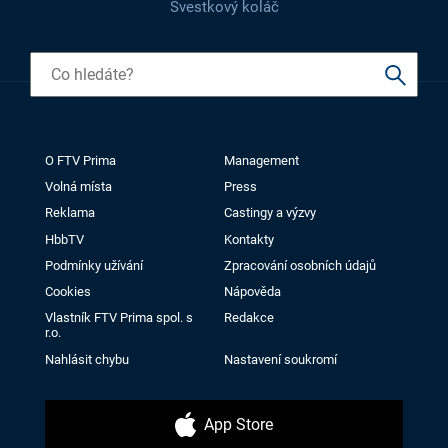
Švestkový koláč
O FTV Prima
Management
Volná místa
Press
Reklama
Castingy a výzvy
HbbTV
Kontakty
Podmínky užívání
Zpracování osobních údajů
Cookies
Nápověda
Vlastník FTV Prima spol. s
Redakce
r.o.
Nahlásit chybu
Nastavení soukromí
App Store