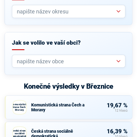
Jak se volilo ve vaší obci?
Konečné výsledky v Březnice
19,67 %
Komunistická strana Čech a
Komunistická
strana Čech a
Moravy
Moravy
12 hlasů
16,39 %
Česká strana sociálně
Česká strana
sociálně
demokratická
demokratická
10 hlasů