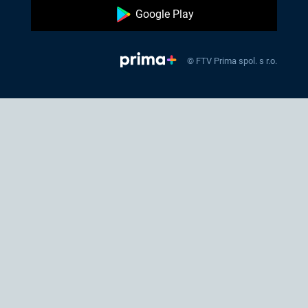
Google Play
© FTV Prima spol. s r.o.