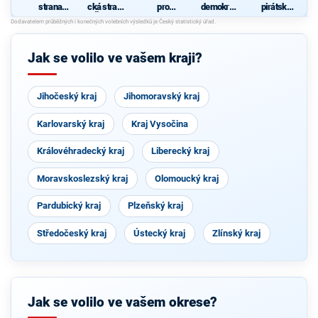
strana
cká strana
pro
demokrati
pirátská
sociálně
Čech a
Olomouck
cká strana
strana
demokrati
Moravy
ý kraj
cká
společně
se
Jak se volilo ve vašem kraji?
starosty
Jihočeský kraj
Jihomoravský kraj
Karlovarský kraj
Kraj Vysočina
Královéhradecký kraj
Liberecký kraj
Moravskoslezský kraj
Olomoucký kraj
Pardubický kraj
Plzeňský kraj
Středočeský kraj
Ústecký kraj
Zlínský kraj
Jak se volilo ve vašem okrese?