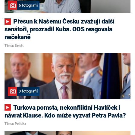
6 fotografií
Přesun k Našemu Česku zvažují další
senátoři, prozradil Kuba. ODS reagovala
nečekaně
Téma: Senát
9 fotografií
Turkova pomsta, nekonfliktní Havlíček i
návrat Klause. Kdo může vyzvat Petra Pavla?
Téma: Politika