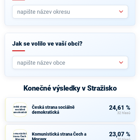
Jak se volilo ve vaší obci?
Konečné výsledky v Stražisko
24,61 %
Česká strana sociálně
Česká strana
sociálně
demokratická
demokratická
32 hlasů
23,07 %
Komunistická strana Čech a
Komunistická
strana Čech a
Moravy
Moravy
30 hlasů