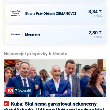
3,84 %
Strana Práv
Strana Práv Občanů ZEMANOVCI
Občanů
ZEMANOVCI
5 hlasů
2,30 %
Moravané
Moravané
3 hlasů
Nejnovější příspěvky k tématu
7 fotografií
Kuba: Stát nemá garantovat nekonečný