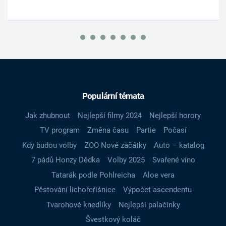
Populární témata
Jak zhubnout
Nejlepší filmy 2024
Nejlepší horory
TV program
Změna času
Partie
Počasí
Kdy budou volby
ZOO Nové začátky
Auto – katalog
7 pádů Honzy Dědka
Volby 2025
Svařené víno
Tatarák podle Pohlreicha
Aloe vera
Pěstování lichořeřišnice
Výpočet ascendentu
Tvarohové knedlíky
Nejlepší palačinky
Švestkový koláč