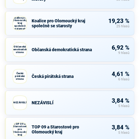
Koalice pro
19,23 %
Koalice pro Olomoucký kraj
Olomoucký
kraj
společně se starosty
společně
25 hlasů
se starosty
6,92 %
Občanská
Občanská demokratická strana
demokratická
strana
9 hlasů
4,61 %
Česká
Česká pirátská strana
pirátská
strana
6 hlasů
3,84 %
NEZÁVISLÍ
NEZÁVISLÍ
5 hlasů
TOP 09 a
3,84 %
TOP 09 a Starostové pro
Starostové
pro
Olomoucký kraj
Olomoucký
5 hlasů
kraj