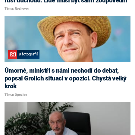
růst důchodů. Lidé musí být sami zodpovědní
Téma: Rozhovor
8 fotografií
Úmorné, ministři s námi nechodí do debat,
popsal Grolich situaci v opozici. Chystá velký
krok
Téma: Opozice