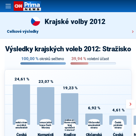
Krajské volby 2012
Celkové výsledky
Výsledky krajských voleb 2012: Stražisko
100,00
%
39,94
%
okrsků sečteno
volební účast
24,61 %
23,07 %
19,23 %
6,92 %
4,61 %
Koalice pro
Komunistická
Občanská
Česká strana
Olomoucký
Česká
sociálně
strana Čech a
kraj
demokratická
pirátská
demokratická
Moravy
společně
strana
strana
se starosty
Česká
Komunisti
Koalice
Občanská
Česká
N