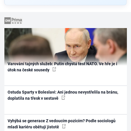
Varování tajných služeb: Putin chystá test NATO. Ve hře je i
útok na české sousedy
Ostuda Sparty v Boleslavi: Ani jednou nevystřelila na bránu,
doplatila na třesk v sestavě
Vyhýbá se generace Z vedoucím pozicím? Podle sociologů
mladí kariéru obětují jistotě