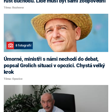
růst důchodů. Lidé musí být sami zodpovědní
Téma: Rozhovor
8 fotografií
Úmorné, ministři s námi nechodí do debat,
popsal Grolich situaci v opozici. Chystá velký
krok
Téma: Opozice