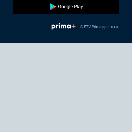
Google Play
© FTV Prima spol. s r.o.