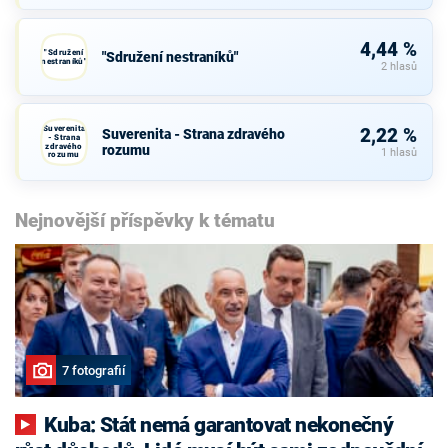
4,44 %
"Sdružení
"Sdružení nestraníků"
nestraníků"
2 hlasů
Suverenita
2,22 %
Suverenita - Strana zdravého
- Strana
zdravého
rozumu
1 hlasů
rozumu
Nejnovější příspěvky k tématu
7 fotografií
Kuba: Stát nemá garantovat nekonečný