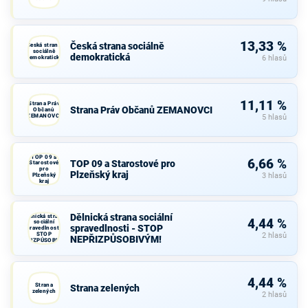
13,33 %
Česká strana sociálně
Česká strana
sociálně
demokratická
demokratická
6 hlasů
11,11 %
Strana Práv
Strana Práv Občanů ZEMANOVCI
Občanů
ZEMANOVCI
5 hlasů
TOP 09 a
6,66 %
TOP 09 a Starostové pro
Starostové
pro
Plzeňský kraj
Plzeňský
3 hlasů
kraj
Dělnická strana sociální
Dělnická strana
4,44 %
sociální
spravedlnosti - STOP
spravedlnosti -
STOP
2 hlasů
NEPŘIZPŮSOBIVÝM!
NEPŘIZPŮSOBIVÝM!
4,44 %
Strana
Strana zelených
zelených
2 hlasů