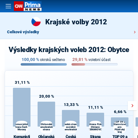
Krajské volby 2012
Celkové výsledky
Výsledky krajských voleb 2012: Obytce
100,00
%
29,81
%
okrsků sečteno
volební účast
31,11 %
20,00 %
13,33 %
11,11 %
6,66 %
Dě
TOP 09 a
Občanská
Strana Práv
Komunistická
Česká strana
Starostové
strana Čech a
demokratická
sociálně
Občanů
pro
sp
Moravy
strana
demokratická
ZEMANOVCI
Plzeňský
kraj
NEP
Komunisti
Občanská
Česká
Strana
TOP 09 a