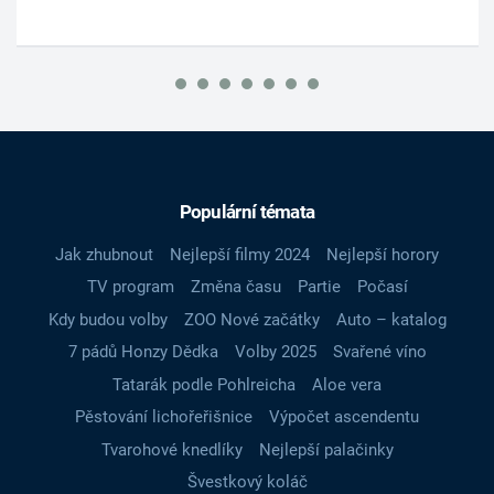
Populární témata
Jak zhubnout
Nejlepší filmy 2024
Nejlepší horory
TV program
Změna času
Partie
Počasí
Kdy budou volby
ZOO Nové začátky
Auto – katalog
7 pádů Honzy Dědka
Volby 2025
Svařené víno
Tatarák podle Pohlreicha
Aloe vera
Pěstování lichořeřišnice
Výpočet ascendentu
Tvarohové knedlíky
Nejlepší palačinky
Švestkový koláč