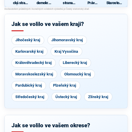
cká strana
demokrati
strana
Práv
Starostové
Čech a
cká strana
sociálně
Občanů
pro
Moravy
demokrati
ZEMANO
Plzeňský
cká
VCI
kraj
Jak se volilo ve vašem kraji?
N
S
Jihočeský kraj
Jihomoravský kraj
Karlovarský kraj
Kraj Vysočina
Královéhradecký kraj
Liberecký kraj
Moravskoslezský kraj
Olomoucký kraj
Pardubický kraj
Plzeňský kraj
Středočeský kraj
Ústecký kraj
Zlínský kraj
Jak se volilo ve vašem okrese?