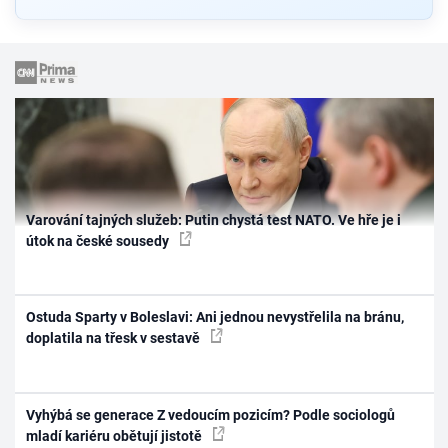
Varování tajných služeb: Putin chystá test NATO. Ve hře je i
útok na české sousedy
Ostuda Sparty v Boleslavi: Ani jednou nevystřelila na bránu,
doplatila na třesk v sestavě
Vyhýbá se generace Z vedoucím pozicím? Podle sociologů
mladí kariéru obětují jistotě