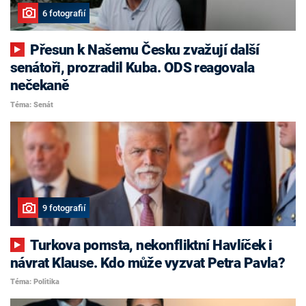
6 fotografií
Přesun k Našemu Česku zvažují další
senátoři, prozradil Kuba. ODS reagovala
nečekaně
Téma: Senát
9 fotografií
Turkova pomsta, nekonfliktní Havlíček i
návrat Klause. Kdo může vyzvat Petra Pavla?
Téma: Politika