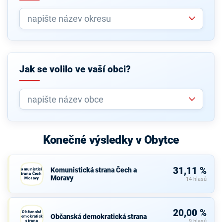
Jak se volilo ve vaší obci?
Konečné výsledky v Obytce
31,11 %
Komunistická strana Čech a
Komunistická
strana Čech a
Moravy
Moravy
14 hlasů
20,00 %
Občanská
Občanská demokratická strana
demokratická
strana
9 hlasů