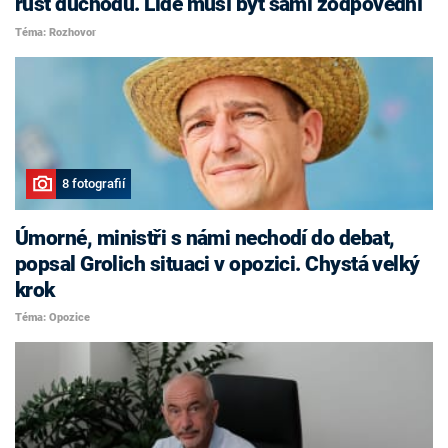
růst důchodů. Lidé musí být sami zodpovědní
Téma: Rozhovor
8 fotografií
Úmorné, ministři s námi nechodí do debat,
popsal Grolich situaci v opozici. Chystá velký
krok
Téma: Opozice