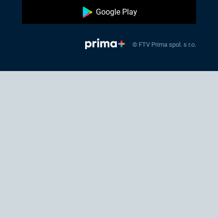
Google Play
© FTV Prima spol. s r.o.