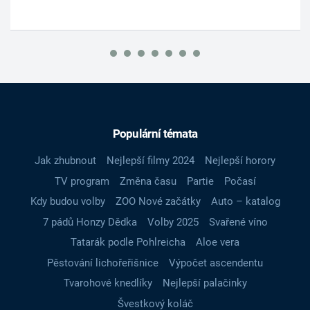
Populární témata
Jak zhubnout
Nejlepší filmy 2024
Nejlepší horory
TV program
Změna času
Partie
Počasí
Kdy budou volby
ZOO Nové začátky
Auto – katalog
7 pádů Honzy Dědka
Volby 2025
Svařené víno
Tatarák podle Pohlreicha
Aloe vera
Pěstování lichořeřišnice
Výpočet ascendentu
Tvarohové knedlíky
Nejlepší palačinky
Švestkový koláč