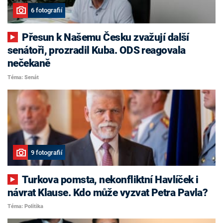
6 fotografií
Přesun k Našemu Česku zvažují další
senátoři, prozradil Kuba. ODS reagovala
nečekaně
Téma: Senát
9 fotografií
Turkova pomsta, nekonfliktní Havlíček i
návrat Klause. Kdo může vyzvat Petra Pavla?
Téma: Politika