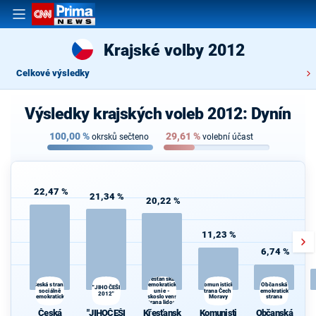
Krajské volby 2012
Celkové výsledky
Výsledky krajských voleb 2012: Dynín
100,00
%
29,61
%
okrsků sečteno
volební účast
22,47 %
21,34 %
20,22 %
11,23 %
6,74 %
Křesťanská a
Komunistická
Česká strana
demokratická
Občanská
"JIHOČEŠI
sociálně
unie -
strana Čech a
demokratická
2012"
demokratická
Československá
Moravy
strana
strana lidová
Česká
"JIHOČEŠI
Křesťansk
Komunisti
Občanská