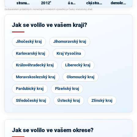
strana
2012"
á a
cká strana
demokrati
sociálně
demokrati
Čech a
cká strana
demokrati
cká unie -
Moravy
cká
Českoslov
enská
Jak se volilo ve vašem kraji?
strana
lidová
Jihočeský kraj
Jihomoravský kraj
Karlovarský kraj
Kraj Vysočina
Královéhradecký kraj
Liberecký kraj
Moravskoslezský kraj
Olomoucký kraj
Pardubický kraj
Plzeňský kraj
Středočeský kraj
Ústecký kraj
Zlínský kraj
Jak se volilo ve vašem okrese?