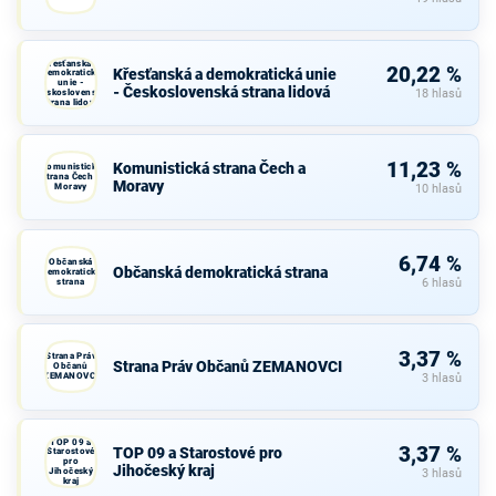
Křesťanská a
20,22 %
Křesťanská a demokratická unie
demokratická
unie -
- Československá strana lidová
Československá
18 hlasů
strana lidová
11,23 %
Komunistická strana Čech a
Komunistická
strana Čech a
Moravy
Moravy
10 hlasů
6,74 %
Občanská
Občanská demokratická strana
demokratická
strana
6 hlasů
3,37 %
Strana Práv
Strana Práv Občanů ZEMANOVCI
Občanů
ZEMANOVCI
3 hlasů
TOP 09 a
3,37 %
TOP 09 a Starostové pro
Starostové
pro
Jihočeský kraj
Jihočeský
3 hlasů
kraj