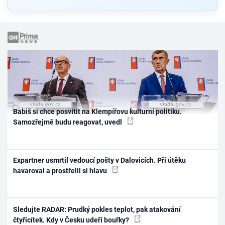
Babiš si chce posvítit na Klempířovu kulturní politiku.
Samozřejmě budu reagovat, uvedl
Expartner usmrtil vedoucí pošty v Dalovicích. Při útěku
havaroval a prostřelil si hlavu
Sledujte RADAR: Prudký pokles teplot, pak atakování
čtyřicítek. Kdy v Česku udeří bouřky?