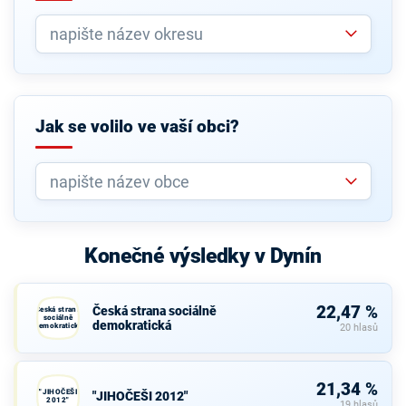
Jak se volilo ve vaší obci?
Konečné výsledky v Dynín
22,47 %
Česká strana sociálně
Česká strana
sociálně
demokratická
demokratická
20 hlasů
21,34 %
"JIHOČEŠI
"JIHOČEŠI 2012"
2012"
19 hlasů