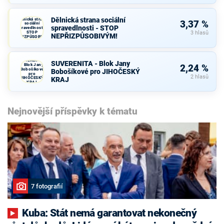
Dělnická strana sociální
Dělnická strana
3,37 %
sociální
spravedlnosti - STOP
spravedlnosti -
STOP
3 hlasů
NEPŘIZPŮSOBIVÝM!
NEPŘIZPŮSOBIVÝM!
SUVERENITA
SUVERENITA - Blok Jany
- Blok Jany
2,24 %
Bobošíkové
Bobošíkové pro JIHOČESKÝ
pro
2 hlasů
JIHOČESKÝ
KRAJ
KRAJ
Nejnovější příspěvky k tématu
7 fotografií
Kuba: Stát nemá garantovat nekonečný