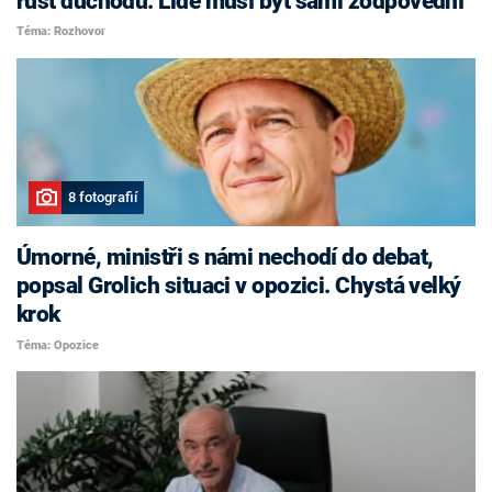
růst důchodů. Lidé musí být sami zodpovědní
Téma: Rozhovor
8 fotografií
Úmorné, ministři s námi nechodí do debat,
popsal Grolich situaci v opozici. Chystá velký
krok
Téma: Opozice