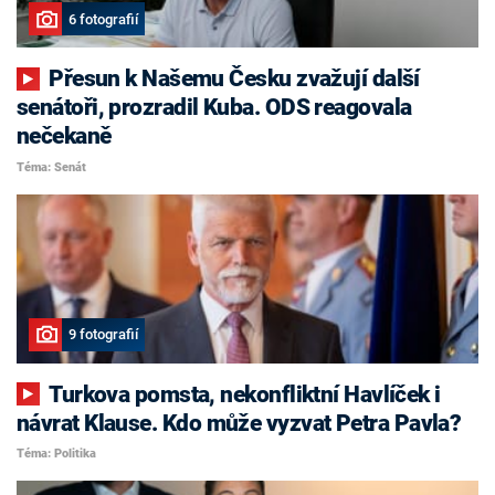
6 fotografií
Přesun k Našemu Česku zvažují další
senátoři, prozradil Kuba. ODS reagovala
nečekaně
Téma: Senát
9 fotografií
Turkova pomsta, nekonfliktní Havlíček i
návrat Klause. Kdo může vyzvat Petra Pavla?
Téma: Politika