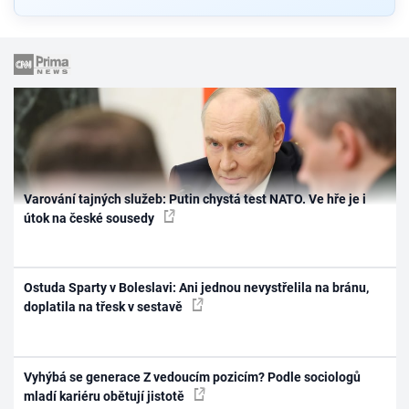
Varování tajných služeb: Putin chystá test NATO. Ve hře je i
útok na české sousedy
Ostuda Sparty v Boleslavi: Ani jednou nevystřelila na bránu,
doplatila na třesk v sestavě
Vyhýbá se generace Z vedoucím pozicím? Podle sociologů
mladí kariéru obětují jistotě