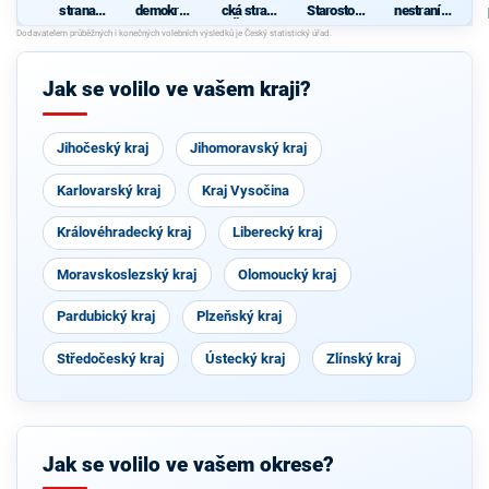
strana
demokrati
cká strana
Starostové
nestraníků
sociálně
cká strana
Čech a
pro
"
demokrati
Moravy
Středočes
cká
ký kraj
Jak se volilo ve vašem kraji?
Jihočeský kraj
Jihomoravský kraj
Karlovarský kraj
Kraj Vysočina
Královéhradecký kraj
Liberecký kraj
Moravskoslezský kraj
Olomoucký kraj
Pardubický kraj
Plzeňský kraj
Středočeský kraj
Ústecký kraj
Zlínský kraj
Jak se volilo ve vašem okrese?