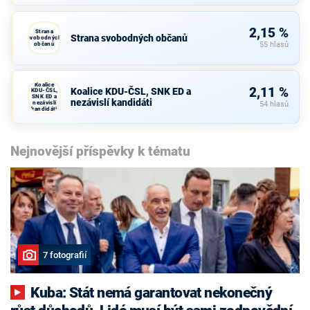
2,15 %
Strana
Strana svobodných občanů
svobodných
občanů
55 hlasů
Koalice
2,11 %
Koalice KDU-ČSL, SNK ED a
KDU-ČSL,
SNK ED a
nezávislí kandidáti
nezávislí
54 hlasů
kandidáti
Nejnovější příspěvky k tématu
7 fotografií
Kuba: Stát nemá garantovat nekonečný