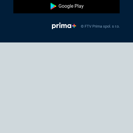
Google Play
© FTV Prima spol. s r.o.