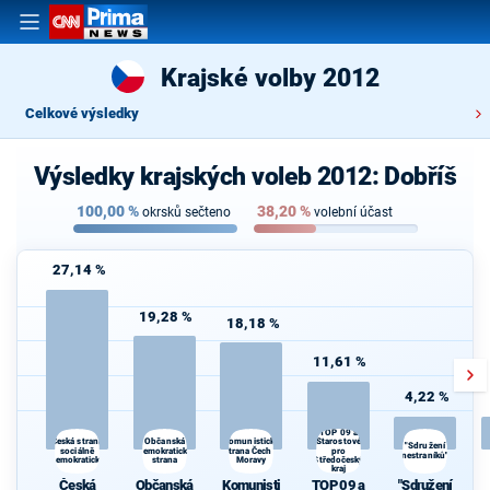
Krajské volby 2012
Celkové výsledky
Výsledky krajských voleb 2012: Dobříš
100,00
%
38,20
%
okrsků sečteno
volební účast
27,14 %
19,28 %
18,18 %
11,61 %
4,22 %
TOP 09 a
Občanská
Starostové
Česká strana
Komunistická
"Sdružení
sociálně
demokratická
strana Čech a
pro
nestraníků"
demokratická
strana
Moravy
Středočeský
kraj
Česká
Občanská
Komunisti
TOP 09 a
"Sdružení