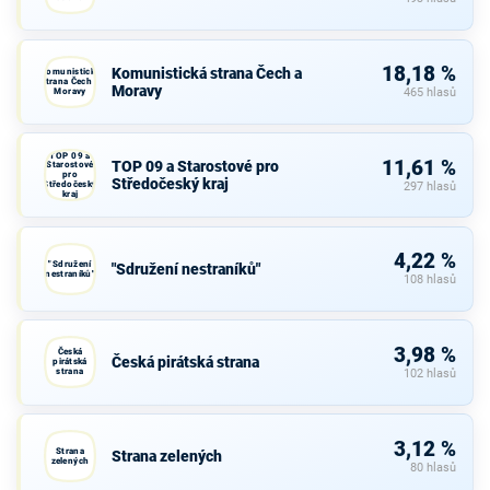
18,18 %
Komunistická strana Čech a
Komunistická
strana Čech a
Moravy
Moravy
465 hlasů
TOP 09 a
11,61 %
TOP 09 a Starostové pro
Starostové
pro
Středočeský kraj
Středočeský
297 hlasů
kraj
4,22 %
"Sdružení
"Sdružení nestraníků"
nestraníků"
108 hlasů
3,98 %
Česká
Česká pirátská strana
pirátská
strana
102 hlasů
3,12 %
Strana
Strana zelených
zelených
80 hlasů