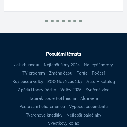
Populární témata
Jak zhubnout
Nejlepší filmy 2024
Nejlepší horory
TV program
Změna času
Partie
Počasí
Kdy budou volby
ZOO Nové začátky
Auto – katalog
7 pádů Honzy Dědka
Volby 2025
Svařené víno
Tatarák podle Pohlreicha
Aloe vera
Pěstování lichořeřišnice
Výpočet ascendentu
Tvarohové knedlíky
Nejlepší palačinky
Švestkový koláč