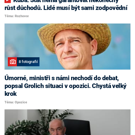
růst důchodů. Lidé musí být sami zodpovědní
Téma: Rozhovor
8 fotografií
Úmorné, ministři s námi nechodí do debat,
popsal Grolich situaci v opozici. Chystá velký
krok
Téma: Opozice