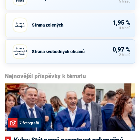
strana
5 hlasů
1,95 %
Strana
Strana zelených
zelených
4 hlasů
0,97 %
Strana
Strana svobodných občanů
svobodných
občanů
2 hlasů
Nejnovější příspěvky k tématu
7 fotografií
Kuba: Stát nemá garantovat nekonečný