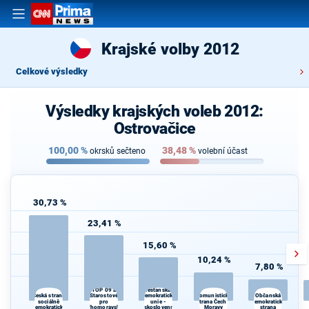
Krajské volby 2012
Celkové výsledky
Výsledky krajských voleb 2012:
Ostrovačice
100,00
%
38,48
%
okrsků sečteno
volební účast
30,73 %
23,41 %
15,60 %
10,24 %
7,80 %
TOP 09 a
Křesťanská a
Starostové
Komunistická
Česká strana
demokratická
Občanská
sociálně
pro
unie -
strana Čech a
demokratická
demokratická
Jihomoravský
Československá
Moravy
strana