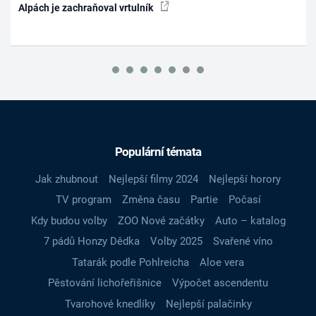
Alpách je zachraňoval vrtulník
Populární témata
Jak zhubnout
Nejlepší filmy 2024
Nejlepší horory
TV program
Změna času
Partie
Počasí
Kdy budou volby
ZOO Nové začátky
Auto – katalog
7 pádů Honzy Dědka
Volby 2025
Svařené víno
Tatarák podle Pohlreicha
Aloe vera
Pěstování lichořeřišnice
Výpočet ascendentu
Tvarohové knedlíky
Nejlepší palačinky