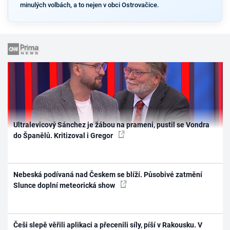
minulých volbách, a to nejen v obci Ostrovačice.
Ultralevicový Sánchez je žábou na prameni, pustil se Vondra
do Španělů. Kritizoval i Gregor
Nebeská podívaná nad Českem se blíží. Působivé zatmění
Slunce doplní meteorická show
Češi slepě věřili aplikaci a přecenili síly, píší v Rakousku. V