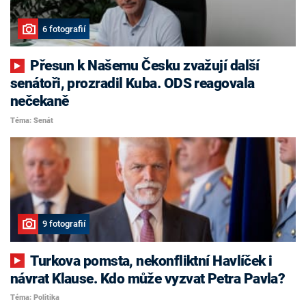
6 fotografií
Přesun k Našemu Česku zvažují další
senátoři, prozradil Kuba. ODS reagovala
nečekaně
Téma: Senát
9 fotografií
Turkova pomsta, nekonfliktní Havlíček i
návrat Klause. Kdo může vyzvat Petra Pavla?
Téma: Politika