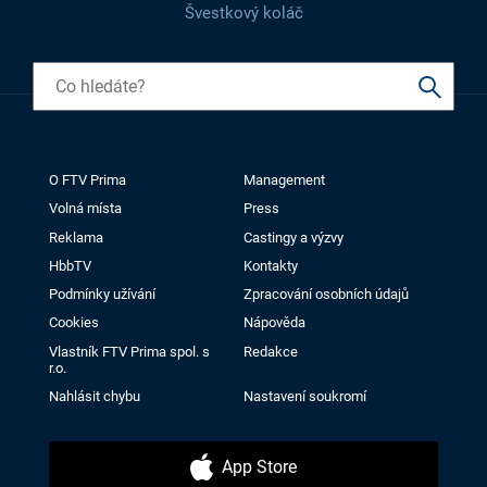
Švestkový koláč
O FTV Prima
Management
Volná místa
Press
Reklama
Castingy a výzvy
HbbTV
Kontakty
Podmínky užívání
Zpracování osobních údajů
Cookies
Nápověda
Vlastník FTV Prima spol. s
Redakce
r.o.
Nahlásit chybu
Nastavení soukromí
App Store