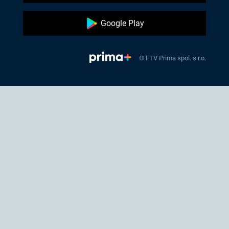
Google Play
© FTV Prima spol. s r.o.