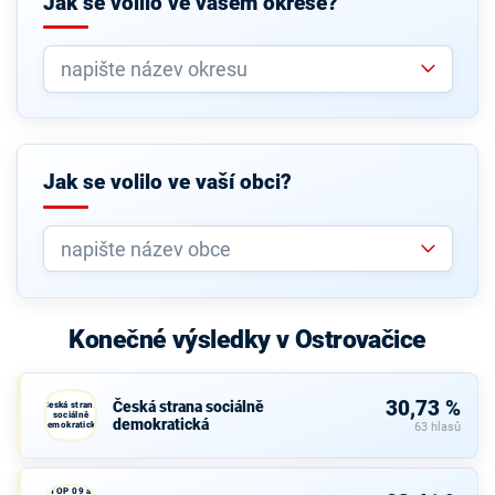
Jak se volilo ve vašem okrese?
Jak se volilo ve vaší obci?
Konečné výsledky v Ostrovačice
30,73 %
Česká strana sociálně
Česká strana
sociálně
demokratická
demokratická
63 hlasů
TOP 09 a