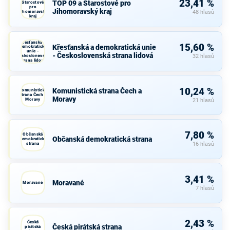
23,41 %
TOP 09 a Starostové pro
Starostové
pro
Jihomoravský kraj
Jihomoravský
48 hlasů
kraj
Křesťanská a
15,60 %
Křesťanská a demokratická unie
demokratická
unie -
- Československá strana lidová
Československá
32 hlasů
strana lidová
10,24 %
Komunistická strana Čech a
Komunistická
strana Čech a
Moravy
Moravy
21 hlasů
7,80 %
Občanská
Občanská demokratická strana
demokratická
strana
16 hlasů
3,41 %
Moravané
Moravané
7 hlasů
2,43 %
Česká
Česká pirátská strana
pirátská