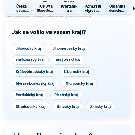
kraj
strana lidová
Česká
TOP 09 a
Křesťansk
Komunisti
Občanská
strana
Starostové
á a
cká strana
demokrati
sociálně
pro
demokrati
Čech a
cká strana
demokrati
Jihomorav
cká unie -
Moravy
cká
ský kraj
Českoslov
enská
Jak se volilo ve vašem kraji?
strana
lidová
Jihočeský kraj
Jihomoravský kraj
Karlovarský kraj
Kraj Vysočina
Královéhradecký kraj
Liberecký kraj
Moravskoslezský kraj
Olomoucký kraj
Pardubický kraj
Plzeňský kraj
Středočeský kraj
Ústecký kraj
Zlínský kraj