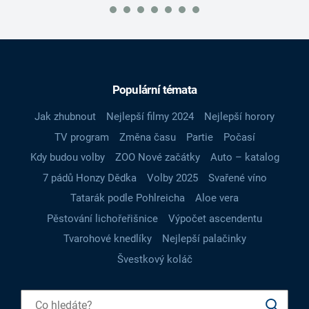
Populární témata
Jak zhubnout
Nejlepší filmy 2024
Nejlepší horory
TV program
Změna času
Partie
Počasí
Kdy budou volby
ZOO Nové začátky
Auto – katalog
7 pádů Honzy Dědka
Volby 2025
Svařené víno
Tatarák podle Pohlreicha
Aloe vera
Pěstování lichořeřišnice
Výpočet ascendentu
Tvarohové knedlíky
Nejlepší palačinky
Švestkový koláč