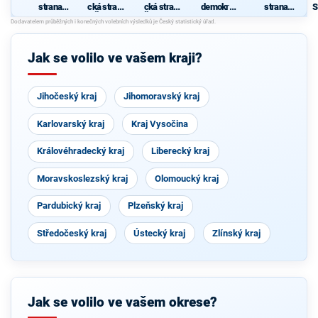
strana
cká strana
cká strana
demokrati
strana
S
sociálně
Čech a
Českoslov
cká strana
sociální
demokrati
Moravy
enska
spravedln
S
cká
osti
Jak se volilo ve vašem kraji?
Jihočeský kraj
Jihomoravský kraj
Karlovarský kraj
Kraj Vysočina
Královéhradecký kraj
Liberecký kraj
Moravskoslezský kraj
Olomoucký kraj
Pardubický kraj
Plzeňský kraj
Středočeský kraj
Ústecký kraj
Zlínský kraj
Jak se volilo ve vašem okrese?