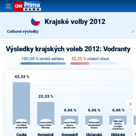
Krajské volby 2012
Celkové výsledky
Výsledky krajských voleb 2012: Vodranty
100,00
%
42,25
%
okrsků sečteno
volební účast
43,33 %
23,33 %
6,66 %
6,66 %
6,66 %
Dělnická
Komunistická
Občanská
Česká strana
Komunistická
strana
sociálně
strana Čech a
strana
demokratická
sociální
demokratická
Moravy
Československa
strana
spravedlnosti
Česká
Komunisti
Komunisti
Občanská
Dělnická