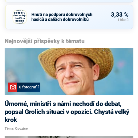
Hnutí na
podporu
3,33 %
Hnutí na podporu dobrovolných
dobrovolných
hasičů a
hasičů a dalších dobrovolníků
1 hlasů
dalších
dobrovolníků
Nejnovější příspěvky k tématu
8 fotografií
Úmorné, ministři s námi nechodí do debat,
popsal Grolich situaci v opozici. Chystá velký
krok
Téma: Opozice