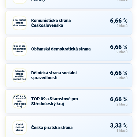
6,66 %
Komunistická strana
Komunistická
strana
Československa
Československa
2 hlasů
6,66 %
Občanská
Občanská demokratická strana
demokratická
strana
2 hlasů
Dělnická
6,66 %
Dělnická strana sociální
strana
sociální
spravedlnosti
2 hlasů
spravedlnosti
TOP 09 a
6,66 %
TOP 09 a Starostové pro
Starostové
pro
Středočeský kraj
Středočeský
2 hlasů
kraj
3,33 %
Česká
Česká pirátská strana
pirátská
strana
1 hlasů