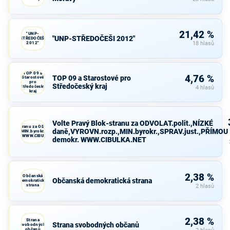
21,42 %
"UNP-
"UNP-STŘEDOČEŠI 2012"
STŘEDOČEŠI
2012"
18 hlasů
TOP 09 a
4,76 %
TOP 09 a Starostové pro
Starostové
pro
Středočeský kraj
Středočeský
4 hlasů
kraj
Volte Pravý Blok-stranu za ODVOLAT.polit.,NÍZKÉ
avý Blok-stranu za ODVOLAT.polit.,NÍZKÉ
daně,VYROVN.rozp.,MIN.byrokr.,SPRAV.just.,PŘÍMOU
VN.rozp.,MIN.byrokr.,SPRAV.just.,PŘÍMOU
demokr. WWW.CIBULKA.NET
demokr. WWW.CIBULKA.NET
2,38 %
Občanská
Občanská demokratická strana
demokratická
strana
2 hlasů
2,38 %
Strana
Strana svobodných občanů
svobodných
občanů