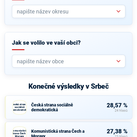
Jak se volilo ve vaší obci?
Konečné výsledky v Srbeč
28,57 %
Česká strana sociálně
Česká strana
sociálně
demokratická
demokratická
24 hlasů
27,38 %
Komunistická strana Čech a
Komunistická
strana Čech a
Moravy
Moravy
23 hlasů