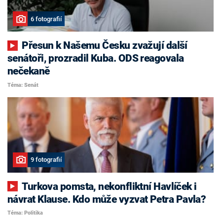
6 fotografií
Přesun k Našemu Česku zvažují další
senátoři, prozradil Kuba. ODS reagovala
nečekaně
Téma: Senát
9 fotografií
Turkova pomsta, nekonfliktní Havlíček i
návrat Klause. Kdo může vyzvat Petra Pavla?
Téma: Politika