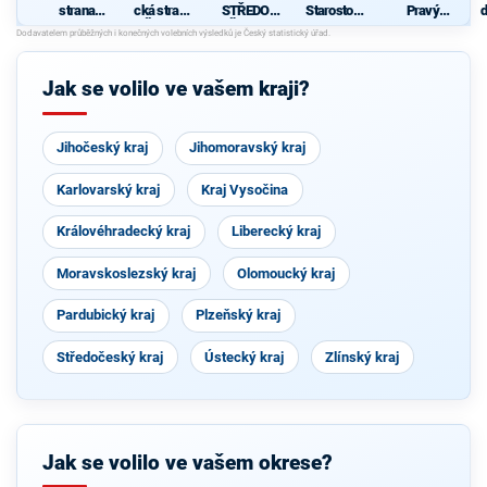
strana
cká strana
STŘEDOČ
Starostové
Pravý
d
sociálně
Čech a
EŠI 2012"
pro
Blok-
c
demokrati
Moravy
Středočes
stranu za
cká
ký kraj
ODVOLAT.
polit.,NÍZK
Jak se volilo ve vašem kraji?
É
daně,VYR
OVN.rozp.
,MIN.byro
Jihočeský kraj
Jihomoravský kraj
kr.,SPRAV.
just.,PŘÍM
OU
Karlovarský kraj
Kraj Vysočina
demokr.
WWW.CIB
ULKA.NET
Královéhradecký kraj
Liberecký kraj
Moravskoslezský kraj
Olomoucký kraj
Pardubický kraj
Plzeňský kraj
Středočeský kraj
Ústecký kraj
Zlínský kraj
Jak se volilo ve vašem okrese?