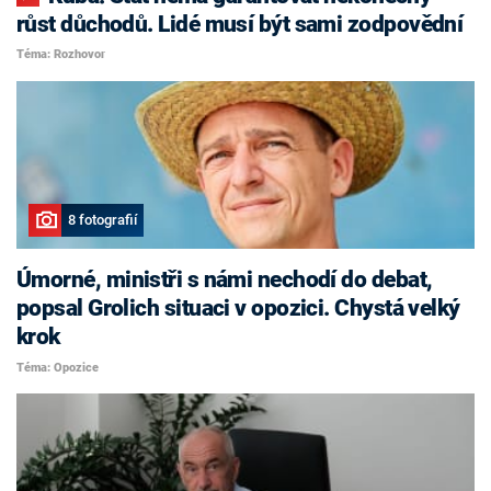
růst důchodů. Lidé musí být sami zodpovědní
Téma: Rozhovor
8 fotografií
Úmorné, ministři s námi nechodí do debat,
popsal Grolich situaci v opozici. Chystá velký
krok
Téma: Opozice