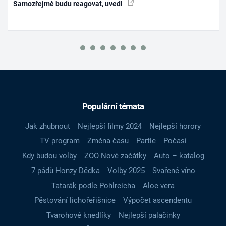
Samozřejmě budu reagovat, uvedl
Populární témata
Jak zhubnout
Nejlepší filmy 2024
Nejlepší horory
TV program
Změna času
Partie
Počasí
Kdy budou volby
ZOO Nové začátky
Auto – katalog
7 pádů Honzy Dědka
Volby 2025
Svařené víno
Tatarák podle Pohlreicha
Aloe vera
Pěstování lichořeřišnice
Výpočet ascendentu
Tvarohové knedlíky
Nejlepší palačinky