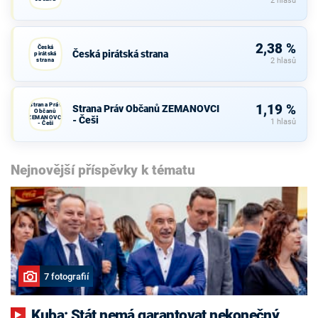
2 hlasů
2,38 %
Česká
Česká pirátská strana
pirátská
strana
2 hlasů
Strana Práv
1,19 %
Strana Práv Občanů ZEMANOVCI
Občanů
ZEMANOVCI
- Češi
1 hlasů
- Češi
Nejnovější příspěvky k tématu
7 fotografií
Kuba: Stát nemá garantovat nekonečný