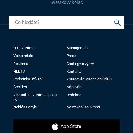
Švestkový koláč
O FTV Prima
Management
Volná místa
Press
Reklama
Castingy a výzvy
HbbTV
Kontakty
Podmínky užívání
Zpracování osobních údajů
Cookies
Nápověda
Vlastník FTV Prima spol. s
Redakce
r.o.
Nahlásit chybu
Nastavení soukromí
App Store