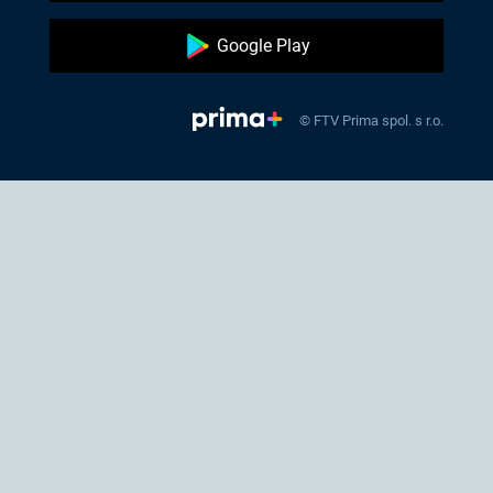
Google Play
© FTV Prima spol. s r.o.