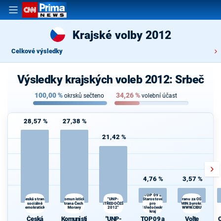
Krajské volby 2012
Celkové výsledky
Výsledky krajských voleb 2012: Srbeč
100,00
%
34,26
%
okrsků sečteno
volební účast
28,57 %
27,38 %
21,42 %
4,76 %
3,57 %
TOP 09 a
Komunistická
Starostové
Česká strana
"UNP-
Volte Pravý Blok-stranu za ODVOLAT.pol
sociálně
strana Čech a
STŘEDOČEŠI
daně,VYROVN.rozp.,MIN.byrokr.,SPRAV.ju
pro
d
demokratická
Moravy
2012"
Středočeský
demokr. WWW.CIBULKA.NET
kraj
Česká
Komunisti
"UNP-
TOP 09 a
Volte