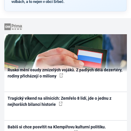
volbách, a to nejen v obci Srbeč.
Rusko mění osudy zmizelých vojáků. Z padlých dělá dezertéry,
rodiny přicházejí o miliony
Tragický víkend na silnicích: Zemřelo 8 lidí, jde o jednu z
nejhorších bilancí historie
Babiš si chce posvítit na Klempířovu kulturní politiku.