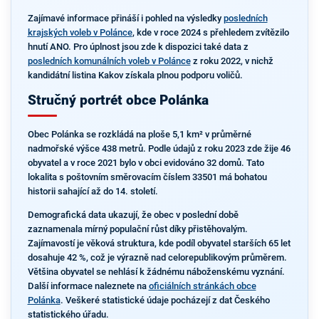
Zajímavé informace přináší i pohled na výsledky
posledních
krajských voleb v Polánce
, kde v roce 2024 s přehledem zvítězilo
hnutí ANO. Pro úplnost jsou zde k dispozici také data z
posledních komunálních voleb v Polánce
z roku 2022, v nichž
kandidátní listina Kakov získala plnou podporu voličů.
Stručný portrét obce Polánka
Obec Polánka se rozkládá na ploše 5,1 km² v průměrné
nadmořské výšce 438 metrů. Podle údajů z roku 2023 zde žije 46
obyvatel a v roce 2021 bylo v obci evidováno 32 domů. Tato
lokalita s poštovním směrovacím číslem 33501 má bohatou
historii sahající až do 14. století.
Demografická data ukazují, že obec v poslední době
zaznamenala mírný populační růst díky přistěhovalým.
Zajímavostí je věková struktura, kde podíl obyvatel starších 65 let
dosahuje 42 %, což je výrazně nad celorepublikovým průměrem.
Většina obyvatel se nehlásí k žádnému náboženskému vyznání.
Další informace naleznete na
oficiálních stránkách obce
Polánka
. Veškeré statistické údaje pocházejí z dat Českého
statistického úřadu.