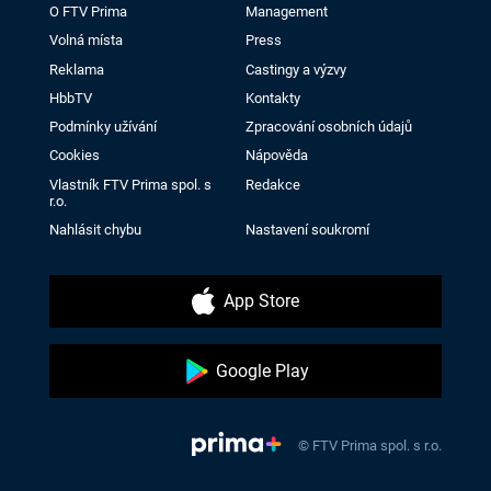
O FTV Prima
Management
Volná místa
Press
Reklama
Castingy a výzvy
HbbTV
Kontakty
Podmínky užívání
Zpracování osobních údajů
Cookies
Nápověda
Vlastník FTV Prima spol. s
Redakce
r.o.
Nahlásit chybu
Nastavení soukromí
App Store
Google Play
© FTV Prima spol. s r.o.