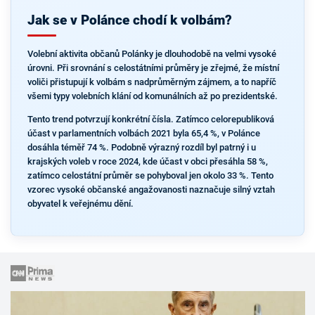
Jak se v Polánce chodí k volbám?
Volební aktivita občanů Polánky je dlouhodobě na velmi vysoké
úrovni. Při srovnání s celostátními průměry je zřejmé, že místní
voliči přistupují k volbám s nadprůměrným zájmem, a to napříč
všemi typy volebních klání od komunálních až po prezidentské.
Tento trend potvrzují konkrétní čísla. Zatímco celorepubliková
účast v parlamentních volbách 2021 byla 65,4 %, v Polánce
dosáhla téměř 74 %. Podobně výrazný rozdíl byl patrný i u
krajských voleb v roce 2024, kde účast v obci přesáhla 58 %,
zatímco celostátní průměr se pohyboval jen okolo 33 %. Tento
vzorec vysoké občanské angažovanosti naznačuje silný vztah
obyvatel k veřejnému dění.