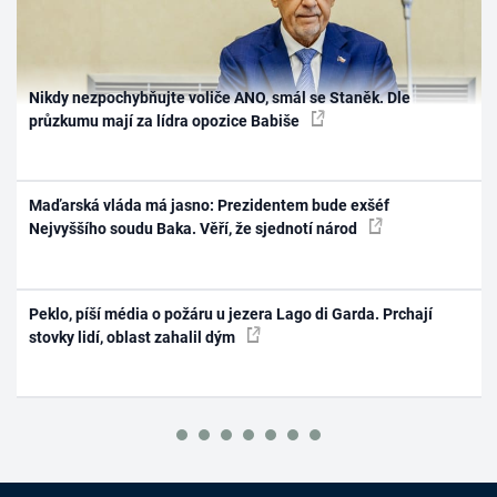
Nikdy nezpochybňujte voliče ANO, smál se Staněk. Dle
průzkumu mají za lídra opozice Babiše
Maďarská vláda má jasno: Prezidentem bude exšéf
Nejvyššího soudu Baka. Věří, že sjednotí národ
Peklo, píší média o požáru u jezera Lago di Garda. Prchají
stovky lidí, oblast zahalil dým