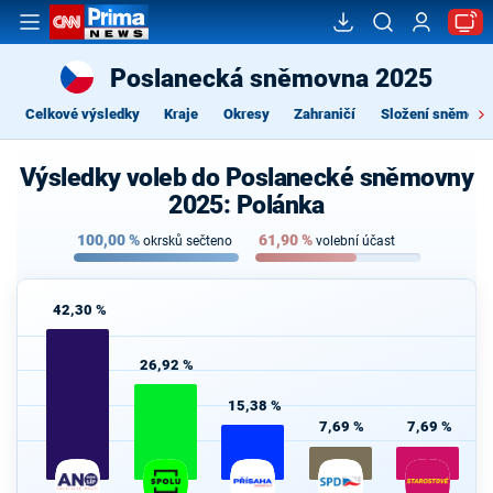
Poslanecká sněmovna 2025
Celkové výsledky
Kraje
Okresy
Zahraničí
Složení sněmovn
Výsledky voleb do Poslanecké sněmovny
2025: Polánka
100,00
%
61,90
%
okrsků sečteno
volební účast
42,30 %
26,92 %
15,38 %
7,69 %
7,69 %