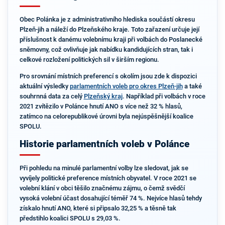
Obec Polánka je z administrativního hlediska součástí okresu
Plzeň-jih a náleží do Plzeňského kraje. Toto zařazení určuje její
příslušnost k danému volebnímu kraji při volbách do Poslanecké
sněmovny, což ovlivňuje jak nabídku kandidujících stran, tak i
celkové rozložení politických sil v širším regionu.
Pro srovnání místních preferencí s okolím jsou zde k dispozici
aktuální výsledky
parlamentních voleb pro okres Plzeň-jih
a také
souhrnná data za celý
Plzeňský kraj
. Například při volbách v roce
2021 zvítězilo v Polánce hnutí ANO s více než 32 % hlasů,
zatímco na celorepublikové úrovni byla nejúspěšnější koalice
SPOLU.
Historie parlamentních voleb v Polánce
Při pohledu na minulé parlamentní volby lze sledovat, jak se
vyvíjely politické preference místních obyvatel. V roce 2021 se
volební klání v obci těšilo značnému zájmu, o čemž svědčí
vysoká volební účast dosahující téměř 74 %. Nejvíce hlasů tehdy
získalo hnutí ANO, které si připsalo 32,25 % a těsně tak
předstihlo koalici SPOLU s 29,03 %.