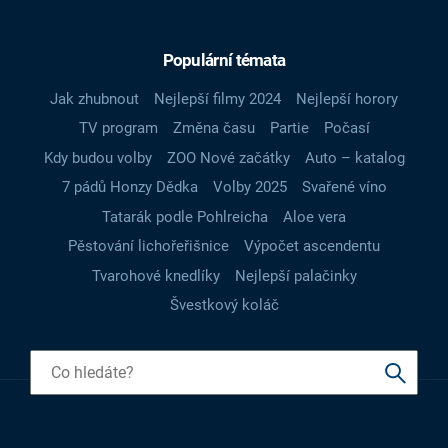
Populární témata
Jak zhubnout
Nejlepší filmy 2024
Nejlepší horory
TV program
Změna času
Partie
Počasí
Kdy budou volby
ZOO Nové začátky
Auto – katalog
7 pádů Honzy Dědka
Volby 2025
Svařené víno
Tatarák podle Pohlreicha
Aloe vera
Pěstování lichořeřišnice
Výpočet ascendentu
Tvarohové knedlíky
Nejlepší palačinky
Švestkový koláč