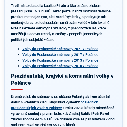
Třetí místo obsadila koalice Pirátů a Starostů se ziskem
přesahujícím 16 % hlasů. Tento portál nabízí možnost detailně
prozkoumat nejen tyto, ale i starší výsledky, a poskytuje tak
ucelený obraz o dlouhodobém směřování voličů v této lokalitě.
Níže naleznete odkazy na výsledky z předchozích let, které
umožňují sledovat trendy a změny v podpoře jednotlivých
politických subjektů v čase.
Volby do Poslanecké sněmovny 2021 v Polánce
Volby do Poslanecké sněmovny 2017 v Polánce
Volby do Poslanecké sněmovny 2013 v Polánce
Volby do Poslanecké sněmovny 2010 v Polánce
Prezidentské, krajské a komunální volby v
Polánce
Kromě voleb do sněmovny se občané Polánky aktivně účastní i
dalších volebních klání. Například výsledky
posledních
prezidentských voleb v Polánce
z roku 2023 ukázaly mimořádně
vyrovnaný souboj v prvním kole, kdy Andrej Babiš i Petr Pavel
získali shodně 44 % hlasů. Ve druhém kole se pak vítězem v obci
stal Petr Pavel se ziskem 55,17 % hlasů.