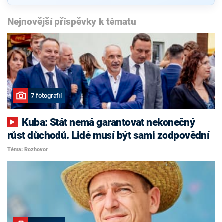
Nejnovější příspěvky k tématu
7 fotografií
Kuba: Stát nemá garantovat nekonečný
růst důchodů. Lidé musí být sami zodpovědní
Téma: Rozhovor