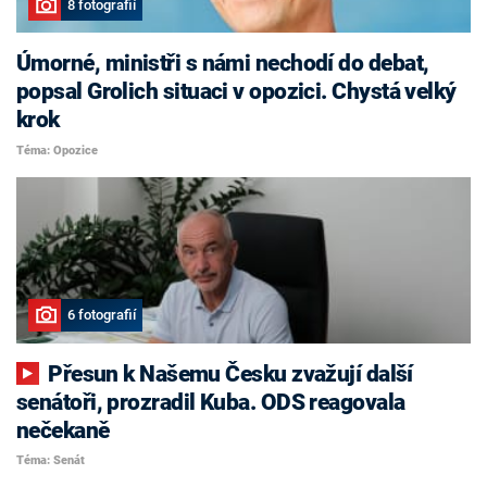
8 fotografií
Úmorné, ministři s námi nechodí do debat,
popsal Grolich situaci v opozici. Chystá velký
krok
Téma: Opozice
6 fotografií
Přesun k Našemu Česku zvažují další
senátoři, prozradil Kuba. ODS reagovala
nečekaně
Téma: Senát