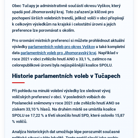
Obec Tučapy je administrativně součástí okresu Vyškov, který
spadá pod Jihomoravský kraj. Toto zařazení je klíčové pro
pochopení širších volebních trendů, jelikož voliči v obci přispívají
k celkovým výsledkům na krajské i celostátní úrovni a jejich
preference lze porovnávat s okolím.
Pro srovnání místních preferencí si můžete prohlédnout aktuální
výsledky
parlamentních voleb pro okres Vyškov
a také kompletní
data
parlamentních voleb pro Jihomoravský kraj
. Například v
roce 2021 v obci zvítězilo hnutí ANO s 33,1 %, zatímco na
celorepublikové úrovni byla nejúspěšnější koalice SPOLU.
Historie parlamentních voleb v Tučapech
Při pohledu na minulé volební výsledky lze sledovat vývoj
voličských preferencí v obci. V posledních volbách do
Poslanecké sněmovny v roce 2021 zde zvítězilo hnutí ANO se
ziskem 33,10 % hlasů. Na druhém místě se umístila koalice
SPOLU se 17,22 % a třetí skončilo hnutí SPD, které oslovilo 15,87
% voličů.
Analýza historických dat umožňuje lépe porozumět současné
politické situaci v této lokalitě. Tento portál slouží jako archiv,