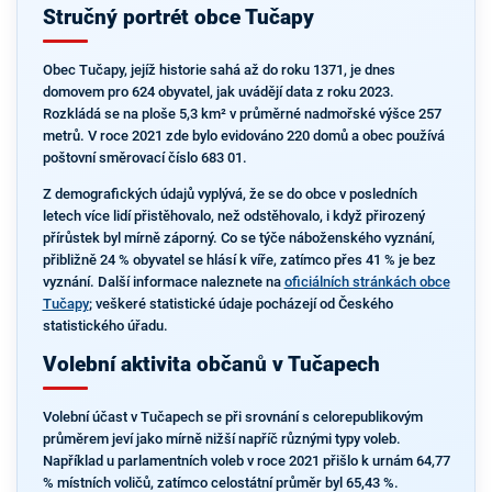
Stručný portrét obce Tučapy
Obec Tučapy, jejíž historie sahá až do roku 1371, je dnes
domovem pro 624 obyvatel, jak uvádějí data z roku 2023.
Rozkládá se na ploše 5,3 km² v průměrné nadmořské výšce 257
metrů. V roce 2021 zde bylo evidováno 220 domů a obec používá
poštovní směrovací číslo 683 01.
Z demografických údajů vyplývá, že se do obce v posledních
letech více lidí přistěhovalo, než odstěhovalo, i když přirozený
přírůstek byl mírně záporný. Co se týče náboženského vyznání,
přibližně 24 % obyvatel se hlásí k víře, zatímco přes 41 % je bez
vyznání. Další informace naleznete na
oficiálních stránkách obce
Tučapy
; veškeré statistické údaje pocházejí od Českého
statistického úřadu.
Volební aktivita občanů v Tučapech
Volební účast v Tučapech se při srovnání s celorepublikovým
průměrem jeví jako mírně nižší napříč různými typy voleb.
Například u parlamentních voleb v roce 2021 přišlo k urnám 64,77
% místních voličů, zatímco celostátní průměr byl 65,43 %.