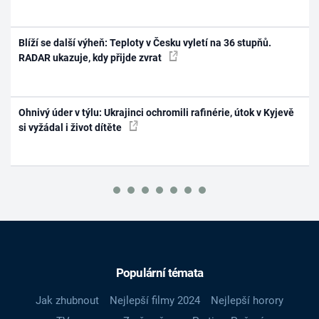
Blíží se další výheň: Teploty v Česku vyletí na 36 stupňů.
RADAR ukazuje, kdy přijde zvrat
Ohnivý úder v týlu: Ukrajinci ochromili rafinérie, útok v Kyjevě
si vyžádal i život dítěte
Populární témata
Jak zhubnout
Nejlepší filmy 2024
Nejlepší horory