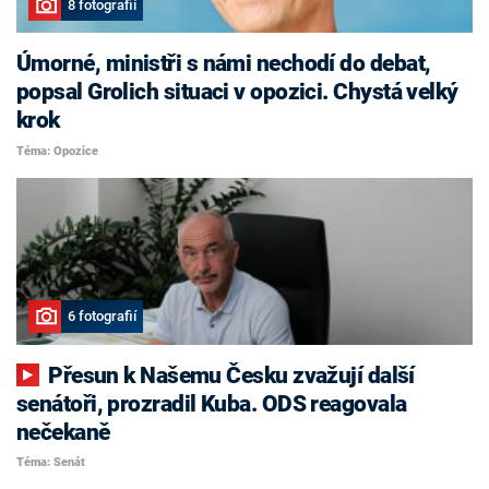
8 fotografií
Úmorné, ministři s námi nechodí do debat,
popsal Grolich situaci v opozici. Chystá velký
krok
Téma: Opozice
6 fotografií
Přesun k Našemu Česku zvažují další
senátoři, prozradil Kuba. ODS reagovala
nečekaně
Téma: Senát