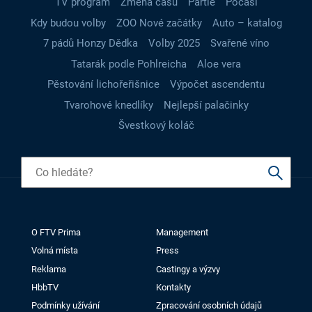
TV program
Změna času
Partie
Počasí
Kdy budou volby
ZOO Nové začátky
Auto – katalog
7 pádů Honzy Dědka
Volby 2025
Svařené víno
Tatarák podle Pohlreicha
Aloe vera
Pěstování lichořeřišnice
Výpočet ascendentu
Tvarohové knedlíky
Nejlepší palačinky
Švestkový koláč
O FTV Prima
Management
Volná místa
Press
Reklama
Castingy a výzvy
HbbTV
Kontakty
Podmínky užívání
Zpracování osobních údajů