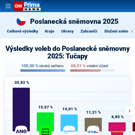
Poslanecká sněmovna 2025
Celkové výsledky
Kraje
Okresy
Zahraničí
Složení sněmovn
Výsledky voleb do Poslanecké sněmovny
2025: Tučapy
100,00
%
68,01
%
okrsků sečteno
volební účast
35,82 %
15,57 %
14,01 %
11,21 %
6,85 %