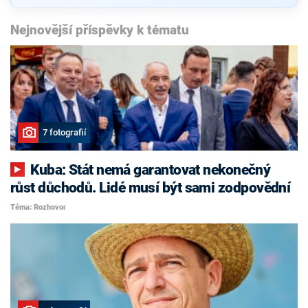
Nejnovější příspěvky k tématu
7 fotografií
Kuba: Stát nemá garantovat nekonečný
růst důchodů. Lidé musí být sami zodpovědní
Téma: Rozhovor