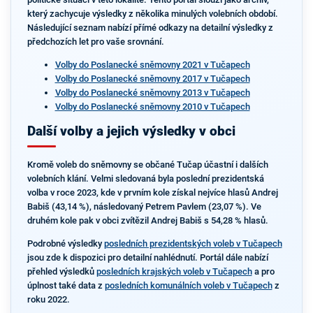
který zachycuje výsledky z několika minulých volebních období.
Následující seznam nabízí přímé odkazy na detailní výsledky z
předchozích let pro vaše srovnání.
Volby do Poslanecké sněmovny 2021 v Tučapech
Volby do Poslanecké sněmovny 2017 v Tučapech
Volby do Poslanecké sněmovny 2013 v Tučapech
Volby do Poslanecké sněmovny 2010 v Tučapech
Další volby a jejich výsledky v obci
Kromě voleb do sněmovny se občané Tučap účastní i dalších
volebních klání. Velmi sledovaná byla poslední prezidentská
volba v roce 2023, kde v prvním kole získal nejvíce hlasů Andrej
Babiš (43,14 %), následovaný Petrem Pavlem (23,07 %). Ve
druhém kole pak v obci zvítězil Andrej Babiš s 54,28 % hlasů.
Podrobné výsledky
posledních prezidentských voleb v Tučapech
jsou zde k dispozici pro detailní nahlédnutí. Portál dále nabízí
přehled výsledků
posledních krajských voleb v Tučapech
a pro
úplnost také data z
posledních komunálních voleb v Tučapech
z
roku 2022.