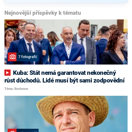
Nejnovější příspěvky k tématu
7 fotografií
Kuba: Stát nemá garantovat nekonečný
růst důchodů. Lidé musí být sami zodpovědní
Téma: Rozhovor