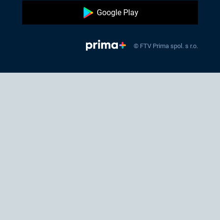
Google Play
© FTV Prima spol. s r.o.