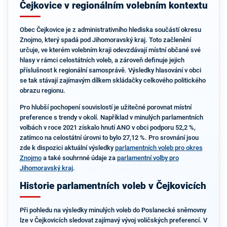
Čejkovice v regionálním volebním kontextu
Obec Čejkovice je z administrativního hlediska součástí okresu
Znojmo, který spadá pod Jihomoravský kraj. Toto začlenění
určuje, ve kterém volebním kraji odevzdávají místní občané své
hlasy v rámci celostátních voleb, a zároveň definuje jejich
příslušnost k regionální samosprávě. Výsledky hlasování v obci
se tak stávají zajímavým dílkem skládačky celkového politického
obrazu regionu.
Pro hlubší pochopení souvislostí je užitečné porovnat místní
preference s trendy v okolí. Například v minulých parlamentních
volbách v roce 2021 získalo hnutí ANO v obci podporu 52,2 %,
zatímco na celostátní úrovni to bylo 27,12 %. Pro srovnání jsou
zde k dispozici aktuální výsledky
parlamentních voleb pro okres
Znojmo
a také souhrnné údaje za
parlamentní volby pro
Jihomoravský kraj
.
Historie parlamentních voleb v Čejkovicích
Při pohledu na výsledky minulých voleb do Poslanecké sněmovny
lze v Čejkovicích sledovat zajímavý vývoj voličských preferencí. V