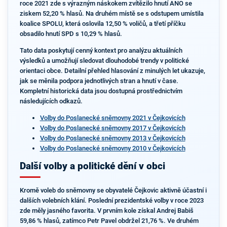
roce 2021 zde s výrazným náskokem zvítězilo hnutí ANO se
ziskem 52,20 % hlasů. Na druhém místě se s odstupem umístila
koalice SPOLU, která oslovila 12,50 % voličů, a třetí příčku
obsadilo hnutí SPD s 10,29 % hlasů.
Tato data poskytují cenný kontext pro analýzu aktuálních
výsledků a umožňují sledovat dlouhodobé trendy v politické
orientaci obce. Detailní přehled hlasování z minulých let ukazuje,
jak se měnila podpora jednotlivých stran a hnutí v čase.
Kompletní historická data jsou dostupná prostřednictvím
následujících odkazů.
Volby do Poslanecké sněmovny 2021 v Čejkovicích
Volby do Poslanecké sněmovny 2017 v Čejkovicích
Volby do Poslanecké sněmovny 2013 v Čejkovicích
Volby do Poslanecké sněmovny 2010 v Čejkovicích
Další volby a politické dění v obci
Kromě voleb do sněmovny se obyvatelé Čejkovic aktivně účastní i
dalších volebních klání. Poslední prezidentské volby v roce 2023
zde měly jasného favorita. V prvním kole získal Andrej Babiš
59,86 % hlasů, zatímco Petr Pavel obdržel 21,76 %. Ve druhém