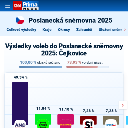
Poslanecká sněmovna 2025
Celkové výsledky
Kraje
Okresy
Zahraničí
Složení sněmovn
Výsledky voleb do Poslanecké sněmovny
2025: Čejkovice
100,00
%
73,93
%
okrsků sečteno
volební účast
49,34 %
11,84 %
11,18 %
7,23 %
7,23 %