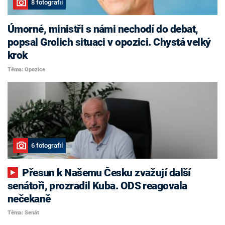
8 fotografií
Úmorné, ministři s námi nechodí do debat,
popsal Grolich situaci v opozici. Chystá velký
krok
Téma: Opozice
6 fotografií
Přesun k Našemu Česku zvažují další
senátoři, prozradil Kuba. ODS reagovala
nečekaně
Téma: Senát