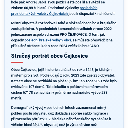
kole pak Andrej Babiš svou pozici ještě posílil a zvítězil se
ziskem 66,88 % hlasů. Podrobné výsledky
posledních
prezidentských voleb v Čejkovicích
jsou k dispozici k nahlédnutí.
Místní obyvatelé rozhodovali také o složení obecního a krajského
zastupitelstva. V posledních komunálních volbách v roce 2022
jednoznačně uspělo sdružení PRO ČEJKOVICE. O tom, jak
dopadly
poslední krajské volby v obci
, se můžete přesvědčit na
příslušné stránce, kde v roce 2024 zvítězilo hnutí ANO.
Stručný portrét obce Čejkovice
Obec Čejkovice, jejíž historie sahá až do roku 1248, je klidným
místem pro život. Podle údajů z roku 2023 zde žije 235 obyvatel.
Katastr obce se rozkládá na ploše 9,2 km² a v roce 2021 zde bylo
evidováno 107 domů. Tato lokalita s poštovním směrovacím
číslem 67178 se nachází v průměrné nadmořské výšce 233
metrů.
Demografický vývoj v posledních letech zaznamenal mírný
pokles počtu obyvatel, což dokládá záporné saldo migrace i
přirozeného přírůstku. Z hlediska náboženského vyznání se k
věřícím hlásí 39,4 % obyvatel, což je výrazně více než