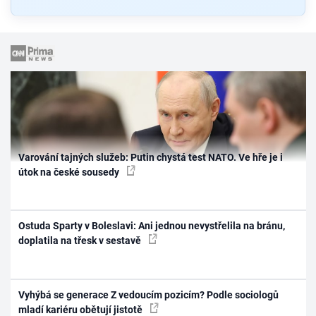
Varování tajných služeb: Putin chystá test NATO. Ve hře je i
útok na české sousedy
Ostuda Sparty v Boleslavi: Ani jednou nevystřelila na bránu,
doplatila na třesk v sestavě
Vyhýbá se generace Z vedoucím pozicím? Podle sociologů
mladí kariéru obětují jistotě