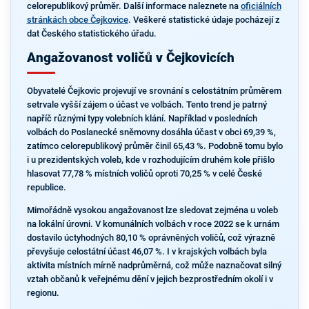
celorepublikový průměr. Další informace naleznete na
oficiálních
stránkách obce Čejkovice
. Veškeré statistické údaje pocházejí z
dat Českého statistického úřadu.
Angažovanost voličů v Čejkovicích
Obyvatelé Čejkovic projevují ve srovnání s celostátním průměrem
setrvale vyšší zájem o účast ve volbách. Tento trend je patrný
napříč různými typy volebních klání. Například v posledních
volbách do Poslanecké sněmovny dosáhla účast v obci 69,39 %,
zatímco celorepublikový průměr činil 65,43 %. Podobně tomu bylo
i u prezidentských voleb, kde v rozhodujícím druhém kole přišlo
hlasovat 77,78 % místních voličů oproti 70,25 % v celé České
republice.
Mimořádně vysokou angažovanost lze sledovat zejména u voleb
na lokální úrovni. V komunálních volbách v roce 2022 se k urnám
dostavilo úctyhodných 80,10 % oprávněných voličů, což výrazně
převyšuje celostátní účast 46,07 %. I v krajských volbách byla
aktivita místních mírně nadprůměrná, což může naznačovat silný
vztah občanů k veřejnému dění v jejich bezprostředním okolí i v
regionu.