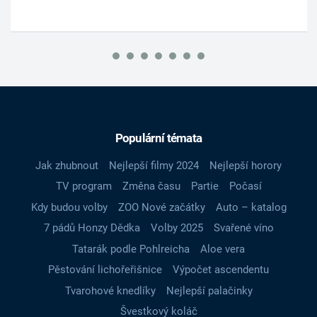
Populární témata
Jak zhubnout
Nejlepší filmy 2024
Nejlepší horory
TV program
Změna času
Partie
Počasí
Kdy budou volby
ZOO Nové začátky
Auto – katalog
7 pádů Honzy Dědka
Volby 2025
Svařené víno
Tatarák podle Pohlreicha
Aloe vera
Pěstování lichořeřišnice
Výpočet ascendentu
Tvarohové knedlíky
Nejlepší palačinky
Švestkový koláč