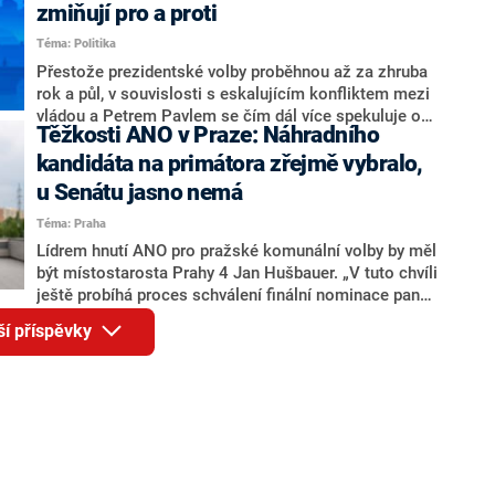
ohledně politického výkonu svého nástupce Jeronýma
zmiňují pro a proti
Tejce (za ANO) či vládní zmocněnkyně pro lidská
Téma: Politika
práva Taťány Malé (ANO). Označením „svoloč“ na
adresu vlády prý byla ještě hodná. Decroix se také
Přestože prezidentské volby proběhnou až za zhruba
vrátila k volební porážce koalice Spolu či promluvila o
rok a půl, v souvislosti s eskalujícím konfliktem mezi
hnutí Naše Česko Martina Kuby.
vládou a Petrem Pavlem se čím dál více spekuluje o
Těžkosti ANO v Praze: Náhradního
tom, koho by do bitvy o Hrad mohla vyslat současná
koalice. Někteří političtí komentátoři znovu vytahují
kandidáta na primátora zřejmě vybralo,
jméno premiéra Andreje Babiše (ANO). Jak moc je
u Senátu jasno nemá
pravděpodobné, že se v prezidentských volbách 2028
Téma: Praha
bude znovu opakovat souboj z roku 2023?
Lídrem hnutí ANO pro pražské komunální volby by měl
být místostarosta Prahy 4 Jan Hušbauer. „V tuto chvíli
ještě probíhá proces schválení finální nominace pana
Jana Hušbauera Výborem hnutí ANO,“ uvedl pro
ší příspěvky
redakci místopředseda pražského ANO Martin
Benkovič. O Hušbauerovi se spekulovalo jako o
náhradníkovi v čele pražské kandidátky poté, co
rezignoval po sérii nejasností v majetkových
přiznáních a pořizování bytů Ondřej Prokop. Zároveň
ale stále není jasné, kdo bude za ANO kandidovat ve
dvou ze tří pražských obvodů do horní komory
parlamentu. ANO má v Praze dlouhodobě horší