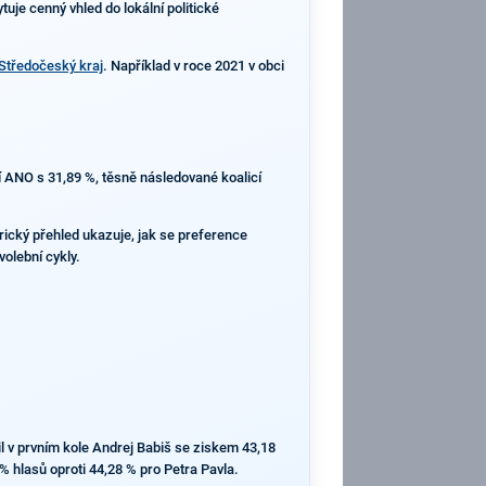
uje cenný vhled do lokální politické
Středočeský kraj
. Například v roce 2021 v obci
tí ANO s 31,89 %, těsně následované koalicí
rický přehled ukazuje, jak se preference
volební cykly.
l v prvním kole Andrej Babiš se ziskem 43,18
 % hlasů oproti 44,28 % pro Petra Pavla.