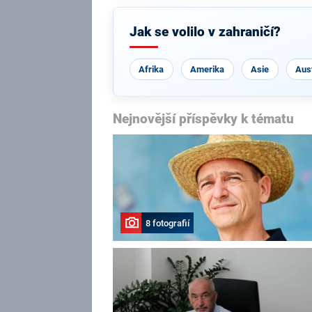
Jak se volilo v zahraničí?
Afrika
Amerika
Asie
Aust
Nejnovější příspěvky k tématu
8 fotografií