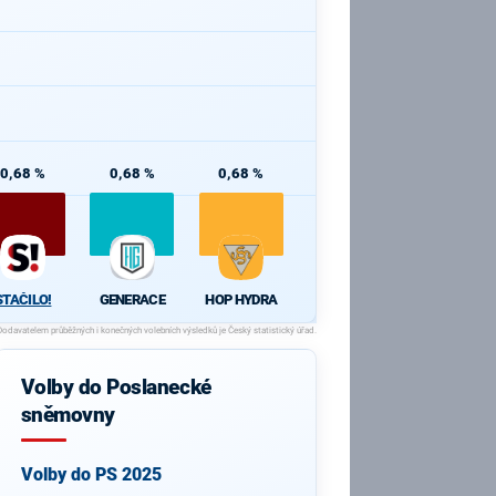
0,68 %
0,68 %
0,68 %
STAČILO!
GENERACE
HOP HYDRA
Volby do Poslanecké
sněmovny
Volby do PS 2025