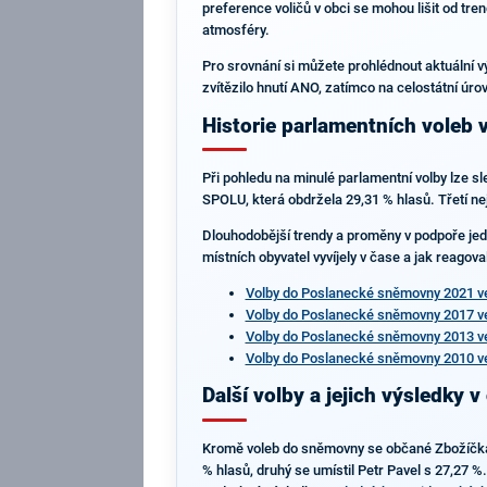
preference voličů v obci se mohou lišit od tre
atmosféry.
Pro srovnání si můžete prohlédnout aktuální 
zvítězilo hnutí ANO, zatímco na celostátní úro
Historie parlamentních voleb 
Při pohledu na minulé parlamentní volby lze sl
SPOLU, která obdržela 29,31 % hlasů. Třetí ne
Dlouhodobější trendy a proměny v podpoře jedn
místních obyvatel vyvíjely v čase a jak reagova
Volby do Poslanecké sněmovny 2021 v
Volby do Poslanecké sněmovny 2017 v
Volby do Poslanecké sněmovny 2013 v
Volby do Poslanecké sněmovny 2010 v
Další volby a jejich výsledky v
Kromě voleb do sněmovny se občané Zbožíčka úč
% hlasů, druhý se umístil Petr Pavel s 27,27 %