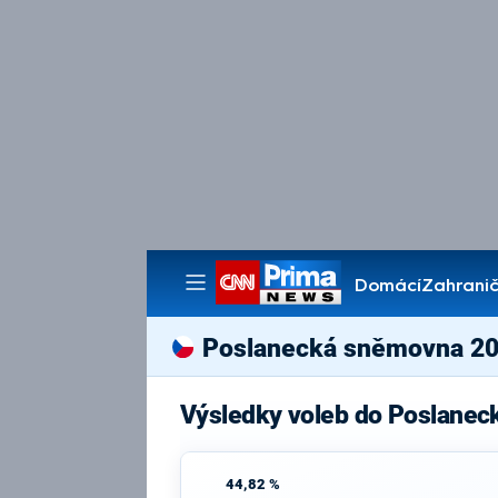
Domácí
Zahranič
Pořady
Poslanecká sněmovna 2
Výsledky voleb do Poslanec
44,82 %