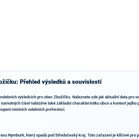
výsledky než ve zbytku republiky.
žíčku: Přehled výsledků a souvislostí
volebních výsledcích pro obec Zbožíčko. Naleznete zde jak aktuální data pro v
 samotných čísel nabízíme také základní charakteristiku obce a kontext jejího
opení místních volebních preferencí.
esu Nymburk, který spadá pod Středočeský kraj. Toto zařazení je klíčové pro p