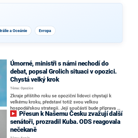
rálie a Oceánie
Evropa
Úmorné, ministři s námi nechodí do
debat, popsal Grolich situaci v opozici.
Chystá velký krok
Téma: Opozice
Zkraje příštího roku se opoziční lidovci chystají k
velkému kroku, představí totiž svou velkou
hospodářskou strategii. Její součástí bude příprava na
Přesun k Našemu Česku zvažují další
stárnutí populace, řekl ve středu na setkání s novináři
nový předseda lidovců Jan Grolich. Ten zároveň v
senátoři, prozradil Kuba. ODS reagovala
senátních volbách kandiduje ve Vyškově. Popsal i
nečekaně
aktivitu opozice, o níž vládní strany nebo političtí