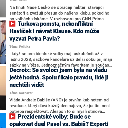
Téma: Senát
komentátoři mluví jako o slabé a v defenzivě. „Je to
úmorná práce upozorňovat na chyby vlády. Ministři s
Na hnutí Naše Česko se obracejí někteří stávající
námi navíc nechodí do debat. Chceme ale ukazovat
senátoři a zvažují přesun do našeho klubu, pokud ho
svoje témata,“ odpověděl Grolich na dotaz CNN Prima
po volbách získáme. V rozhovoru pro CNN Prima
Turkova pomsta, nekonfliktní
NEWS.
NEWS to řekl zakladatel hnutí a jihočeský hejtman
Martin Kuba. Konkrétní nebyl, ale získat by takto mohl
Havlíček i návrat Klause. Kdo může
například senátora Zdeňka Hrabu, který je dnes
vyzvat Petra Pavla?
součástí klubu ODS a TOP 09. Hraba to na dotaz
Téma: Politika
redakce nevyloučil. Předseda klubu senátorů ODS
Zdeněk Nytra redakci řekl, že počítá s odchodem
I když se prezidentské volby mají uskutečnit až v
některých senátorů z klubu a že Naše Česko není
lednu 2028, sázkové kanceláře už delší dobu přijímají
nepřítel, ale soupeř.
sázky na vítěze. Jednoznačným favoritem je současná
Decroix: Se svoločí jsem byla na vládu
hlava státu Petr Pavel. Daleko za ním pak bookmakeři
zmiňují dva výrazné politiky ANO, tedy premiéra
ještě hodná. Spolu říkalo pravdu, lidé ji
Andreje Babiše a ministra průmyslu Karla Havlíčka.
nechtěli vidět
Oblíbeným tipem samotných sázkařů je poslanec za
Téma: Rozhovor
Motoristy Filip Turek. Politolog Jan Kubáček nicméně
o případné kandidatuře kohokoliv ze zmíněné trojice
Vláda Andreje Babiše (ANO) je prvním kabinetem od
značně pochybuje. Podle něj současná koalice dosud
revoluce, který dává každý den najevo, že justici není
nemá osobu, která by Pavlovi mohla konkurovat.
potřeba respektovat. Alespoň to si myslí stínová
Prezidentské volby: Bude se
ministryně spravedlnosti ODS Eva Decroix. V
rozhovoru pro CNN Prima NEWS si nebrala servítky
opakovat duel Pavel vs. Babiš? Experti