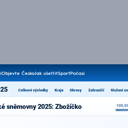
í
Objevte Česko
Jak ušetřit
Sport
Počasí
025
Celkové výsledky
Kraje
Okresy
Zahraničí
Složení s
ké sněmovny 2025: Zbožíčko
100,0