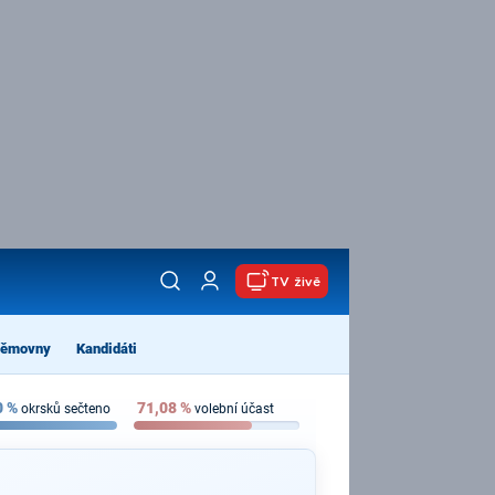
TV živě
němovny
Kandidáti
0
%
71,08
%
okrsků sečteno
volební účast