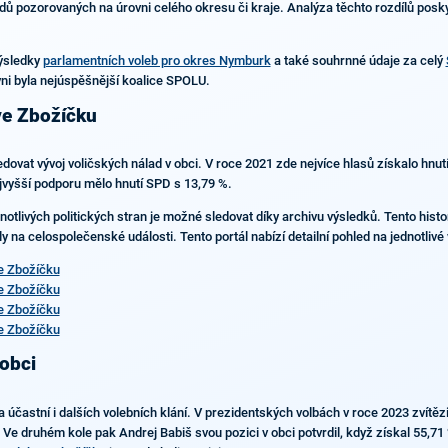
ndů pozorovaných na úrovni celého okresu či kraje. Analýza těchto rozdílů poskyt
výsledky
parlamentních voleb pro okres Nymburk
a také souhrnné údaje za celý
vni byla nejúspěšnější koalice SPOLU.
ve Zbožíčku
edovat vývoj voličských nálad v obci. V roce 2021 zde nejvíce hlasů získalo hnu
jvyšší podporu mělo hnutí SPD s 13,79 %.
otlivých politických stran je možné sledovat díky archivu výsledků. Tento histo
ly na celospolečenské události. Tento portál nabízí detailní pohled na jednotlivé 
e Zbožíčku
e Zbožíčku
e Zbožíčku
e Zbožíčku
 obci
astní i dalších volebních klání. V prezidentských volbách v roce 2023 zvítězi
. Ve druhém kole pak Andrej Babiš svou pozici v obci potvrdil, když získal 55,71