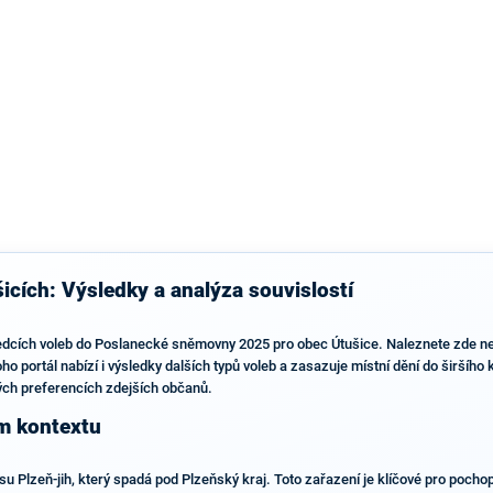
icích: Výsledky a analýza souvislostí
ledcích voleb do Poslanecké sněmovny 2025 pro obec Útušice. Naleznete zde nej
toho portál nabízí i výsledky dalších typů voleb a zasazuje místní dění do širšíh
kých preferencích zdejších občanů.
ím kontextu
su Plzeň-jih, který spadá pod Plzeňský kraj. Toto zařazení je klíčové pro pocho