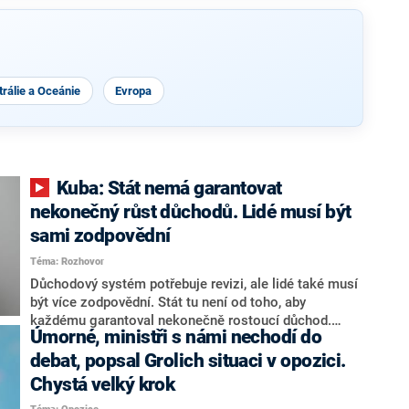
rálie a Oceánie
Evropa
Kuba: Stát nemá garantovat
nekonečný růst důchodů. Lidé musí být
sami zodpovědní
Téma: Rozhovor
Důchodový systém potřebuje revizi, ale lidé také musí
být více zodpovědní. Stát tu není od toho, aby
každému garantoval nekonečně rostoucí důchod.
Úmorné, ministři s námi nechodí do
Chybí tu nový systém a my ho představíme,řekl
hejtman Jihočeského kraje a předseda hnutí Naše
debat, popsal Grolich situaci v opozici.
Česko Martin Kuba v rozhovoru pro CNN Prima NEWS.
Chystá velký krok
V čele státu pak podle něj nemůže být člověk, který by