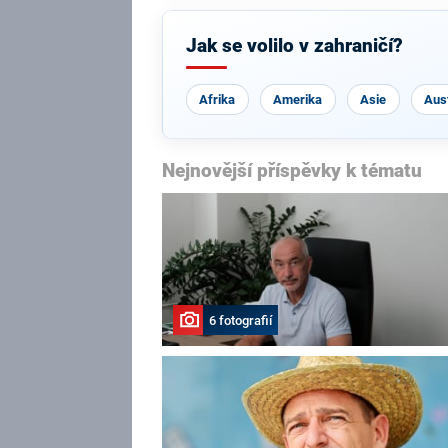
Jak se volilo v zahraničí?
Afrika
Amerika
Asie
Aust
Nejnovější příspěvky k tématu
6 fotografií