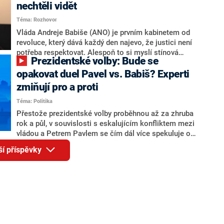
Andreje Babiše a ministra průmyslu Karla Havlíčka.
nechtěli vidět
Oblíbeným tipem samotných sázkařů je poslanec za
Téma: Rozhovor
Motoristy Filip Turek. Politolog Jan Kubáček nicméně
o případné kandidatuře kohokoliv ze zmíněné trojice
Vláda Andreje Babiše (ANO) je prvním kabinetem od
značně pochybuje. Podle něj současná koalice dosud
revoluce, který dává každý den najevo, že justici není
nemá osobu, která by Pavlovi mohla konkurovat.
potřeba respektovat. Alespoň to si myslí stínová
Prezidentské volby: Bude se
ministryně spravedlnosti ODS Eva Decroix. V
rozhovoru pro CNN Prima NEWS si nebrala servítky
opakovat duel Pavel vs. Babiš? Experti
ohledně politického výkonu svého nástupce Jeronýma
zmiňují pro a proti
Tejce (za ANO) či vládní zmocněnkyně pro lidská
Téma: Politika
práva Taťány Malé (ANO). Označením „svoloč“ na
adresu vlády prý byla ještě hodná. Decroix se také
Přestože prezidentské volby proběhnou až za zhruba
vrátila k volební porážce koalice Spolu či promluvila o
rok a půl, v souvislosti s eskalujícím konfliktem mezi
hnutí Naše Česko Martina Kuby.
vládou a Petrem Pavlem se čím dál více spekuluje o
tom, koho by do bitvy o Hrad mohla vyslat současná
ší příspěvky
koalice. Někteří političtí komentátoři znovu vytahují
jméno premiéra Andreje Babiše (ANO). Jak moc je
pravděpodobné, že se v prezidentských volbách 2028
bude znovu opakovat souboj z roku 2023?