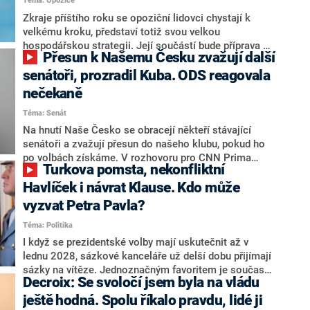
Téma: Opozice
střetem zájmů omezoval čerpání financí a rozvoj,
dodal. Řešení u Andreje Babiše ale hodnotit nechtěl.
Zkraje příštího roku se opoziční lidovci chystají k
velkému kroku, představí totiž svou velkou
hospodářskou strategii. Její součástí bude příprava na
Přesun k Našemu Česku zvažují další
stárnutí populace, řekl ve středu na setkání s novináři
nový předseda lidovců Jan Grolich. Ten zároveň v
senátoři, prozradil Kuba. ODS reagovala
senátních volbách kandiduje ve Vyškově. Popsal i
nečekaně
aktivitu opozice, o níž vládní strany nebo političtí
Téma: Senát
komentátoři mluví jako o slabé a v defenzivě. „Je to
úmorná práce upozorňovat na chyby vlády. Ministři s
Na hnutí Naše Česko se obracejí někteří stávající
námi navíc nechodí do debat. Chceme ale ukazovat
senátoři a zvažují přesun do našeho klubu, pokud ho
svoje témata,“ odpověděl Grolich na dotaz CNN Prima
po volbách získáme. V rozhovoru pro CNN Prima
Turkova pomsta, nekonfliktní
NEWS.
NEWS to řekl zakladatel hnutí a jihočeský hejtman
Martin Kuba. Konkrétní nebyl, ale získat by takto mohl
Havlíček i návrat Klause. Kdo může
například senátora Zdeňka Hrabu, který je dnes
vyzvat Petra Pavla?
součástí klubu ODS a TOP 09. Hraba to na dotaz
Téma: Politika
redakce nevyloučil. Předseda klubu senátorů ODS
Zdeněk Nytra redakci řekl, že počítá s odchodem
I když se prezidentské volby mají uskutečnit až v
některých senátorů z klubu a že Naše Česko není
lednu 2028, sázkové kanceláře už delší dobu přijímají
nepřítel, ale soupeř.
sázky na vítěze. Jednoznačným favoritem je současná
Decroix: Se svoločí jsem byla na vládu
hlava státu Petr Pavel. Daleko za ním pak bookmakeři
zmiňují dva výrazné politiky ANO, tedy premiéra
ještě hodná. Spolu říkalo pravdu, lidé ji