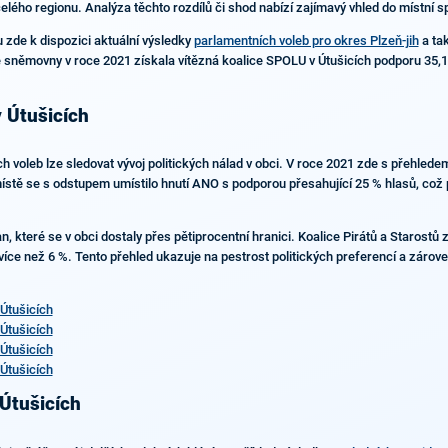
 celého regionu. Analýza těchto rozdílů či shod nabízí zajímavý vhled do místní 
 zde k dispozici aktuální výsledky
parlamentních voleb pro okres Plzeň-jih
a ta
sněmovny v roce 2021 získala vítězná koalice SPOLU v Útušicích podporu 35,12 
v Útušicích
 voleb lze sledovat vývoj politických nálad v obci. V roce 2021 zde s přehledem
stě se s odstupem umístilo hnutí ANO s podporou přesahující 25 % hlasů, což p
n, které se v obci dostaly přes pětiprocentní hranici. Koalice Pirátů a Starostů
ce než 6 %. Tento přehled ukazuje na pestrost politických preferencí a zárove
Útušicích
Útušicích
Útušicích
Útušicích
 Útušicích