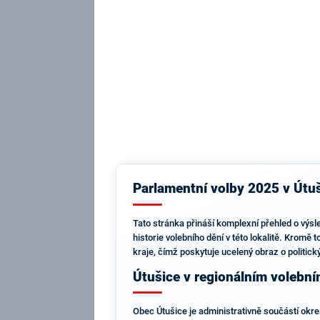
Parlamentní volby 2025 v Útuš
Tato stránka přináší komplexní přehled o výs
historie volebního dění v této lokalitě. Kromě 
kraje, čímž poskytuje ucelený obraz o politic
Útušice v regionálním volebn
Obec Útušice je administrativně součástí okre