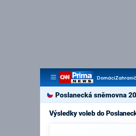
Domácí
Zahranič
Pořady
Poslanecká sněmovna 2
Výsledky voleb do Poslanec