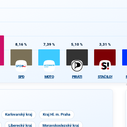
%
8,16 %
7,39 %
5,10 %
3,31 %
SPD
MOTO
PIRÁTI
STAČILO!
Karlovarský kraj
Kraj Hl. m. Praha
Liberecký kraj
Moravskoslezský kraj