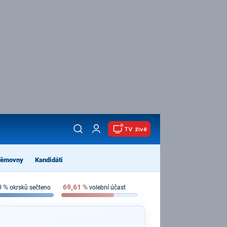
TV živě
němovny
Kandidáti
0
%
69,61
%
okrsků sečteno
volební účast