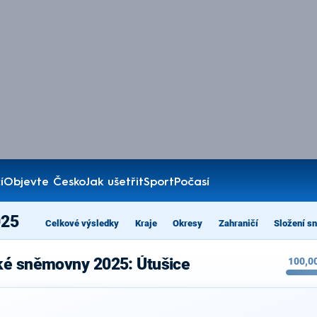
í
Objevte Česko
Jak ušetřit
Sport
Počasí
025
Celkové výsledky
Kraje
Okresy
Zahraničí
Složení s
ké sněmovny 2025: Útušice
100,0