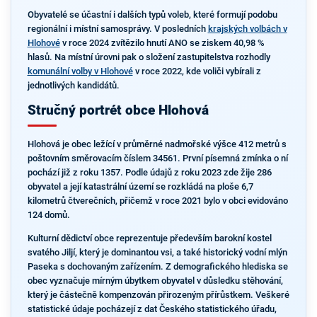
Obyvatelé se účastní i dalších typů voleb, které formují podobu
regionální i místní samosprávy. V posledních
krajských volbách v
Hlohové
v roce 2024 zvítězilo hnutí ANO se ziskem 40,98 %
hlasů. Na místní úrovni pak o složení zastupitelstva rozhodly
komunální volby v Hlohové
v roce 2022, kde voliči vybírali z
jednotlivých kandidátů.
Stručný portrét obce Hlohová
Hlohová je obec ležící v průměrné nadmořské výšce 412 metrů s
poštovním směrovacím číslem 34561. První písemná zmínka o ní
pochází již z roku 1357. Podle údajů z roku 2023 zde žije 286
obyvatel a její katastrální území se rozkládá na ploše 6,7
kilometrů čtverečních, přičemž v roce 2021 bylo v obci evidováno
124 domů.
Kulturní dědictví obce reprezentuje především barokní kostel
svatého Jiljí, který je dominantou vsi, a také historický vodní mlýn
Paseka s dochovaným zařízením. Z demografického hlediska se
obec vyznačuje mírným úbytkem obyvatel v důsledku stěhování,
který je částečně kompenzován přirozeným přírůstkem. Veškeré
statistické údaje pocházejí z dat Českého statistického úřadu,