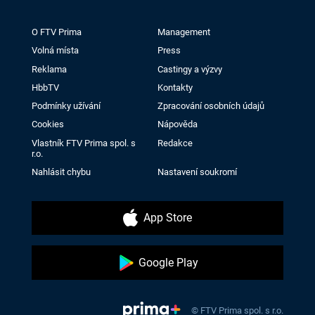
O FTV Prima
Management
Volná místa
Press
Reklama
Castingy a výzvy
HbbTV
Kontakty
Podmínky užívání
Zpracování osobních údajů
Cookies
Nápověda
Vlastník FTV Prima spol. s
Redakce
r.o.
Nahlásit chybu
Nastavení soukromí
App Store
Google Play
© FTV Prima spol. s r.o.