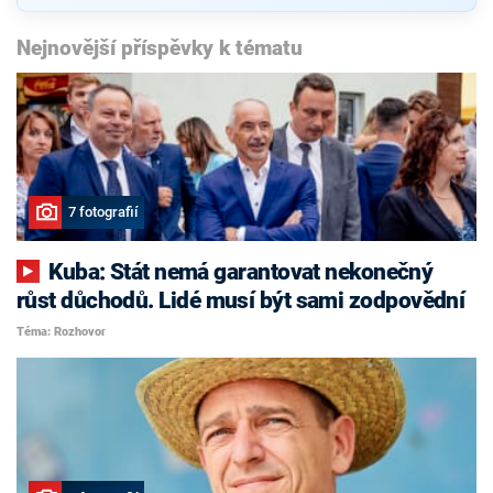
Nejnovější příspěvky k tématu
7 fotografií
Kuba: Stát nemá garantovat nekonečný
růst důchodů. Lidé musí být sami zodpovědní
Téma: Rozhovor