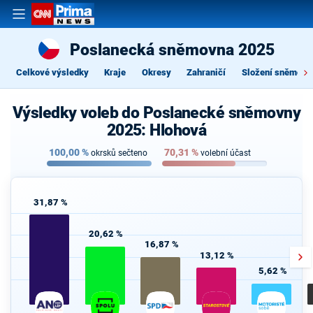
Poslanecká sněmovna 2025
Celkové výsledky
Kraje
Okresy
Zahraničí
Složení sněmovn
Výsledky voleb do Poslanecké sněmovny
2025: Hlohová
100,00
%
70,31
%
okrsků sečteno
volební účast
31,87 %
20,62 %
16,87 %
13,12 %
5,62 %