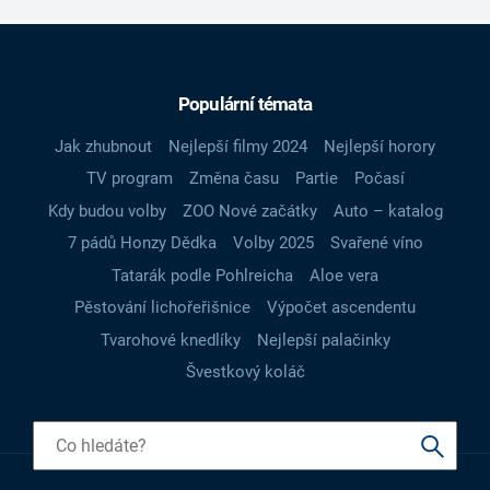
Populární témata
Jak zhubnout
Nejlepší filmy 2024
Nejlepší horory
TV program
Změna času
Partie
Počasí
Kdy budou volby
ZOO Nové začátky
Auto – katalog
7 pádů Honzy Dědka
Volby 2025
Svařené víno
Tatarák podle Pohlreicha
Aloe vera
Pěstování lichořeřišnice
Výpočet ascendentu
Tvarohové knedlíky
Nejlepší palačinky
Švestkový koláč