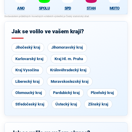
ANO
SPOLU
SPD
STAN
MOTO
Jak se volilo ve vašem kraji?
Jihočeský kraj
Jihomoravský kraj
Karlovarský kraj
Kraj Hl. m. Praha
Kraj Vysočina
Královéhradecký kraj
Liberecký kraj
Moravskoslezský kraj
Olomoucký kraj
Pardubický kraj
Plzeňský kraj
Středočeský kraj
Ústecký kraj
Zlínský kraj