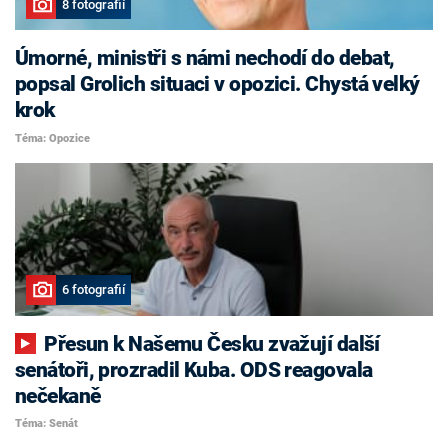
8 fotografií
Úmorné, ministři s námi nechodí do debat,
popsal Grolich situaci v opozici. Chystá velký
krok
Téma: Opozice
6 fotografií
Přesun k Našemu Česku zvažují další
senátoři, prozradil Kuba. ODS reagovala
nečekaně
Téma: Senát