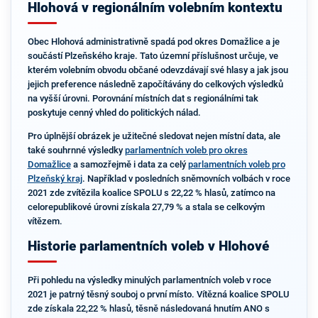
Hlohová v regionálním volebním kontextu
Obec Hlohová administrativně spadá pod okres Domažlice a je
součástí Plzeňského kraje. Tato územní příslušnost určuje, ve
kterém volebním obvodu občané odevzdávají své hlasy a jak jsou
jejich preference následně započítávány do celkových výsledků
na vyšší úrovni. Porovnání místních dat s regionálními tak
poskytuje cenný vhled do politických nálad.
Pro úplnější obrázek je užitečné sledovat nejen místní data, ale
také souhrnné výsledky
parlamentních voleb pro okres
Domažlice
a samozřejmě i data za celý
parlamentních voleb pro
Plzeňský kraj
. Například v posledních sněmovních volbách v roce
2021 zde zvítězila koalice SPOLU s 22,22 % hlasů, zatímco na
celorepublikové úrovni získala 27,79 % a stala se celkovým
vítězem.
Historie parlamentních voleb v Hlohové
Při pohledu na výsledky minulých parlamentních voleb v roce
2021 je patrný těsný souboj o první místo. Vítězná koalice SPOLU
zde získala 22,22 % hlasů, těsně následovaná hnutím ANO s