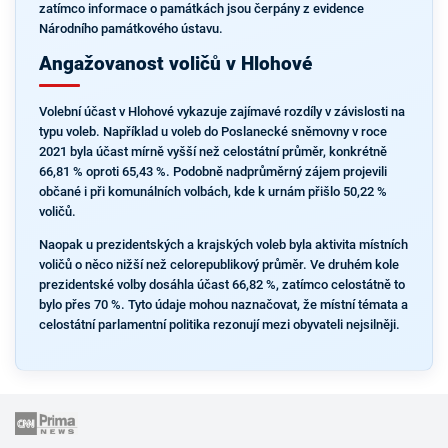
zatímco informace o památkách jsou čerpány z evidence
Národního památkového ústavu.
Angažovanost voličů v Hlohové
Volební účast v Hlohové vykazuje zajímavé rozdíly v závislosti na
typu voleb. Například u voleb do Poslanecké sněmovny v roce
2021 byla účast mírně vyšší než celostátní průměr, konkrétně
66,81 % oproti 65,43 %. Podobně nadprůměrný zájem projevili
občané i při komunálních volbách, kde k urnám přišlo 50,22 %
voličů.
Naopak u prezidentských a krajských voleb byla aktivita místních
voličů o něco nižší než celorepublikový průměr. Ve druhém kole
prezidentské volby dosáhla účast 66,82 %, zatímco celostátně to
bylo přes 70 %. Tyto údaje mohou naznačovat, že místní témata a
celostátní parlamentní politika rezonují mezi obyvateli nejsilněji.