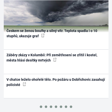
Českem se ženou bouřky a silný vítr. Teplota spadla i o 10
stupňů, ukazuje graf
Záběry zkázy v Kolumbii: Při zemětřesení se zřítil i kostel,
města hlásí desítky mrtvých
V chatce leželo ohořelé tělo. Po požáru u Dobřichovic zasahují
policisté