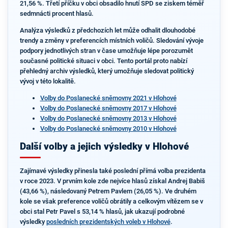
21,56 %. Třetí příčku v obci obsadilo hnutí SPD se ziskem téměř
sedmnácti procent hlasů.
Analýza výsledků z předchozích let může odhalit dlouhodobé
trendy a změny v preferencích místních voličů. Sledování vývoje
podpory jednotlivých stran v čase umožňuje lépe porozumět
současné politické situaci v obci. Tento portál proto nabízí
přehledný archiv výsledků, který umožňuje sledovat politický
vývoj v této lokalitě.
Volby do Poslanecké sněmovny 2021 v Hlohové
Volby do Poslanecké sněmovny 2017 v Hlohové
Volby do Poslanecké sněmovny 2013 v Hlohové
Volby do Poslanecké sněmovny 2010 v Hlohové
Další volby a jejich výsledky v Hlohové
Zajímavé výsledky přinesla také poslední přímá volba prezidenta
v roce 2023. V prvním kole zde nejvíce hlasů získal Andrej Babiš
(43,66 %), následovaný Petrem Pavlem (26,05 %). Ve druhém
kole se však preference voličů obrátily a celkovým vítězem se v
obci stal Petr Pavel s 53,14 % hlasů, jak ukazují podrobné
výsledky
posledních prezidentských voleb v Hlohové
.