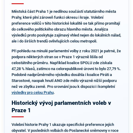
Městská část Praha 1 je nedílnou součástí statutárního města
Prahy, které plní zároveň funkci okresu i kraje. Volební
preference voličů v této historické lokalitě se tak přímo promítají
do celkového politického obrazu hlavního města. Analýza
výsledků proto poskytuje zajímavý vhled nejen do lokálních nálad,
ale i do širších trendů ovlivňujících celou metropoli.
Při pohledu na minulé parlamentní volby z roku 2021 je patrné, že
podpora některých stran se v Praze 1 výrazně lišila od
celostátního průměru. Například koalice SPOLU zde získala
47,28 % hlasů, zatímco na celorepublikové úrovni to bylo 27,79 %.
Podobně nadprůměrného výsledku dosáhla i koalice Piráti a
Starostové, naopak hnutí ANO zde mělo výrazně nižší podporu
než ve zbytku země. Pro srovnání jsou k dispozici i kompletní
výsledky pro celou Prahu
.
Historický vývoj parlamentních voleb v
Praze 1
Volební historie Prahy 1 ukazuje specifické preference jejích
obyvatel. V posledních volbách do Poslanecké sněmovny v roce