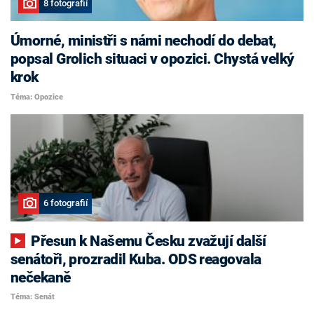
8 fotografií
Úmorné, ministři s námi nechodí do debat,
popsal Grolich situaci v opozici. Chystá velký
krok
Téma: Opozice
6 fotografií
Přesun k Našemu Česku zvažují další
senátoři, prozradil Kuba. ODS reagovala
nečekaně
Téma: Senát