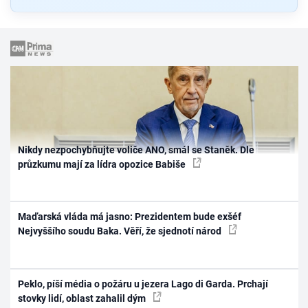
Nikdy nezpochybňujte voliče ANO, smál se Staněk. Dle
průzkumu mají za lídra opozice Babiše
Maďarská vláda má jasno: Prezidentem bude exšéf
Nejvyššího soudu Baka. Věří, že sjednotí národ
Peklo, píší média o požáru u jezera Lago di Garda. Prchají
stovky lidí, oblast zahalil dým