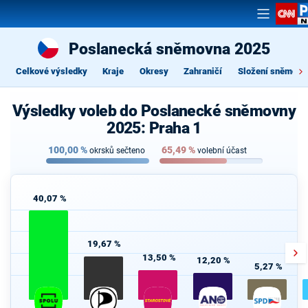
Poslanecká sněmovna 2025
Celkové výsledky
Kraje
Okresy
Zahraničí
Složení sněmovn
Výsledky voleb do Poslanecké sněmovny
2025: Praha 1
100,00
%
65,49
%
okrsků sečteno
volební účast
40,07 %
19,67 %
13,50 %
12,20 %
5,27 %