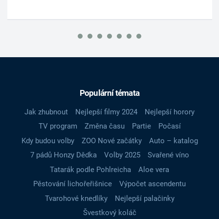
Populární témata
Jak zhubnout
Nejlepší filmy 2024
Nejlepší horory
TV program
Změna času
Partie
Počasí
Kdy budou volby
ZOO Nové začátky
Auto – katalog
7 pádů Honzy Dědka
Volby 2025
Svařené víno
Tatarák podle Pohlreicha
Aloe vera
Pěstování lichořeřišnice
Výpočet ascendentu
Tvarohové knedlíky
Nejlepší palačinky
Švestkový koláč