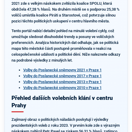
2021 zde s velkým náskokem zvítězila koalice SPOLU, která
obdržela 47,28 % hlasů. Na druhém místě se s podporou 25,38 %
voličů umístila koalice Piráti a Starostové, což potvrzuje silnou
pozici těchto politických uskupení v centru hlavního města.
Tento portál nabízí detailní pohled na minulé volební cykly, což
umožňuje sledovat dlouhodobé trendy a posuny ve voličských
preferencích. Analýza historických dat odhaluje, jak se politická
mapa této městské části postupně proměňovala v reakci na
celospolečenské události a politické dění. Níže naleznete odkazy
na podrobné výsledky z minulých let.
Volby do Poslanecké sněmovny 2021 v Praze 1
Volby do Poslanecké sněmovny 2017 v Praze 1
Volby do Poslanecké sněmovny 2013 v Praze 1
Volby do Poslanecké sněmovny 2010 v Praze 1
Přehled dalších volebních klání v centru
Prahy
Zajímavý obraz o politických náladách poskytují i výsledky
prezidentských voleb z roku 2023. V prvním kole zde s výrazným
náskokem zvítězil Petr Pavel se ziskem 56,31 % hlasů, zatímco