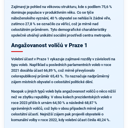
Zajímavý je pohled na věkovou strukturu, kde s podílem 75,6 %
dominuje populace v produktivním věku. Co se týče
náboženského vyznání, 40 % obyvatel se nehlásí k žádné víře,
zatímco 27,8 % se označilo za věřící, což je mírně nad
celostátním průměrem. Tyto demografické charakteristiky
společně utvářejí unikátní sociální prostředí centra metropole.
Angažovanost voličů v Praze 1
Volební účast v Praze 1 vykazuje zajímavé rozdíly v závislosti na
typu voleb. Například u posledních parlamentních voleb v roce
2021 dosáhla účast 66,89 %, což mírně převyšovalo
celorepublikový průměr 65,43 %. To naznačuje nadprůměrný
zájem místních obyvatel o celostátní politické dění.
Naopak u jiných typů voleb byla angažovanost voličů o něco nižší
než ve zbytku republiky. V obou kolech prezidentských voleb v
roce 2023 přišlo k urnám 64,50 % a následně 68,87 %
oprávněných voličů, což bylo v obou případech mírně pod
celostátní účastí. Nejnižší zájem pak projevili obyvatelé o
komunální volby v roce 2022, kdy volební účast činila 40,24 %.