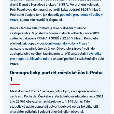
druhá Danuše Nerudová získala 16,35 %. Ve druhém kole pak
Petr Pavel svou dominanci potvrdil, když obdržel 84,08 % hlasů.
Podrobné údaje o tom, jak dopadly
poslední prezidentské volby v
Praze 1
, jsou zde rovněž k dispozici.
Voliči v této lokalitě rozhodují také o složení místního
zastupitelstva. V posledních komunálních volbách v roce 2022
zvítězilo uskupení PRAHA 1 SOBĚ s 22,86 % hlasů. Kompletní
přehled, jak dopadly
poslední komunální volby v Praze 1
,
naleznete na příslušné stránce. Obyvatelé zároveň volí i do
zastupitelstva celého hlavního města, přičemž detailní
výsledky
pro magistrát hlavního města
ukazují politické rozložení sil v celé
Praze.
Demografický portrét městské části Praha
1
Městská část Praha 1 je nejen politickým, ale i společenským
centrem. Podle dat Českého statistického úřadu zde v roce 2021
žilo 22 967 obyvatel a nacházelo se tu 1 945 domů. Tyto
statistické údaje pomáhají dotvořit celkový obraz lokality, jejíž
charakter ovlivňuje i volební chování jejích obyvatel.