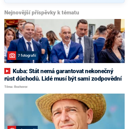
Nejnovější příspěvky k tématu
7 fotografií
Kuba: Stát nemá garantovat nekonečný
růst důchodů. Lidé musí být sami zodpovědní
Téma: Rozhovor