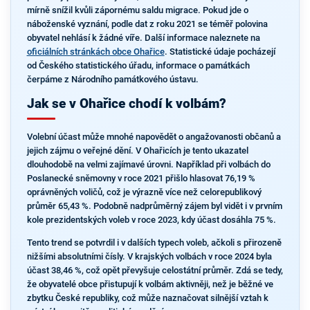
mírně snížil kvůli zápornému saldu migrace. Pokud jde o
náboženské vyznání, podle dat z roku 2021 se téměř polovina
obyvatel nehlásí k žádné víře. Další informace naleznete na
oficiálních stránkách obce Ohařice
. Statistické údaje pocházejí
od Českého statistického úřadu, informace o památkách
čerpáme z Národního památkového ústavu.
Jak se v Ohařice chodí k volbám?
Volební účast může mnohé napovědět o angažovanosti občanů a
jejich zájmu o veřejné dění. V Ohařicích je tento ukazatel
dlouhodobě na velmi zajímavé úrovni. Například při volbách do
Poslanecké sněmovny v roce 2021 přišlo hlasovat 76,19 %
oprávněných voličů, což je výrazně více než celorepublikový
průměr 65,43 %. Podobně nadprůměrný zájem byl vidět i v prvním
kole prezidentských voleb v roce 2023, kdy účast dosáhla 75 %.
Tento trend se potvrdil i v dalších typech voleb, ačkoli s přirozeně
nižšími absolutními čísly. V krajských volbách v roce 2024 byla
účast 38,46 %, což opět převyšuje celostátní průměr. Zdá se tedy,
že obyvatelé obce přistupují k volbám aktivněji, než je běžné ve
zbytku České republiky, což může naznačovat silnější vztah k