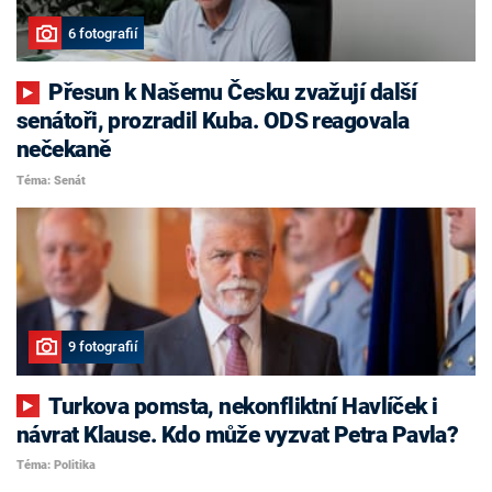
6 fotografií
Přesun k Našemu Česku zvažují další
senátoři, prozradil Kuba. ODS reagovala
nečekaně
Téma: Senát
9 fotografií
Turkova pomsta, nekonfliktní Havlíček i
návrat Klause. Kdo může vyzvat Petra Pavla?
Téma: Politika