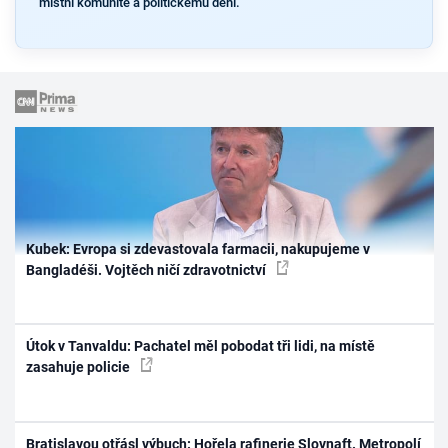
místní komunitě a politickému dění.
Kubek: Evropa si zdevastovala farmacii, nakupujeme v
Bangladéši. Vojtěch ničí zdravotnictví
Útok v Tanvaldu: Pachatel měl pobodat tři lidi, na místě
zasahuje policie
Bratislavou otřásl výbuch: Hořela rafinerie Slovnaft. Metropolí