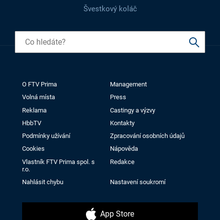
Švestkový koláč
O FTV Prima
Management
Volná místa
Press
Reklama
Castingy a výzvy
HbbTV
Kontakty
Podmínky užívání
Zpracování osobních údajů
Cookies
Nápověda
Vlastník FTV Prima spol. s
Redakce
r.o.
Nahlásit chybu
Nastavení soukromí
App Store