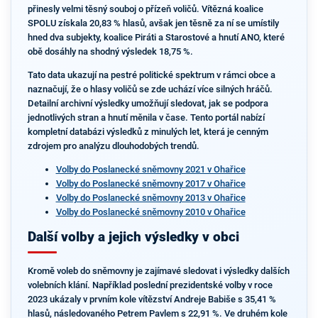
přinesly velmi těsný souboj o přízeň voličů. Vítězná koalice
SPOLU získala 20,83 % hlasů, avšak jen těsně za ní se umístily
hned dva subjekty, koalice Piráti a Starostové a hnutí ANO, které
obě dosáhly na shodný výsledek 18,75 %.
Tato data ukazují na pestré politické spektrum v rámci obce a
naznačují, že o hlasy voličů se zde uchází více silných hráčů.
Detailní archivní výsledky umožňují sledovat, jak se podpora
jednotlivých stran a hnutí měnila v čase. Tento portál nabízí
kompletní databázi výsledků z minulých let, která je cenným
zdrojem pro analýzu dlouhodobých trendů.
Volby do Poslanecké sněmovny 2021 v Ohařice
Volby do Poslanecké sněmovny 2017 v Ohařice
Volby do Poslanecké sněmovny 2013 v Ohařice
Volby do Poslanecké sněmovny 2010 v Ohařice
Další volby a jejich výsledky v obci
Kromě voleb do sněmovny je zajímavé sledovat i výsledky dalších
volebních klání. Například poslední prezidentské volby v roce
2023 ukázaly v prvním kole vítězství Andreje Babiše s 35,41 %
hlasů, následovaného Petrem Pavlem s 22,91 %. Ve druhém kole