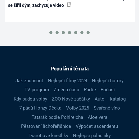
se šířil dým, zachycuje video
Populární témata
Jak zhubnout
Nejlepší filmy 2024
Nejlepší horory
TV program
Změna času
Partie
Počasí
Kdy budou volby
ZOO Nové začátky
Auto – katalog
7 pádů Honzy Dědka
Volby 2025
Svařené víno
Tatarák podle Pohlreicha
Aloe vera
Pěstování lichořeřišnice
Výpočet ascendentu
Tvarohové knedlíky
Nejlepší palačinky