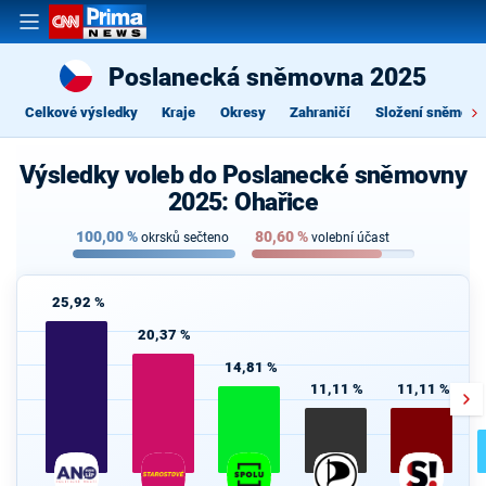
Poslanecká sněmovna 2025
Celkové výsledky
Kraje
Okresy
Zahraničí
Složení sněmovn
Výsledky voleb do Poslanecké sněmovny
2025: Ohařice
100,00
%
80,60
%
okrsků sečteno
volební účast
25,92 %
20,37 %
14,81 %
11,11 %
11,11 %