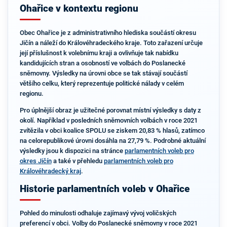
Ohařice v kontextu regionu
Obec Ohařice je z administrativního hlediska součástí okresu
Jičín a náleží do Královéhradeckého kraje. Toto zařazení určuje
její příslušnost k volebnímu kraji a ovlivňuje tak nabídku
kandidujících stran a osobností ve volbách do Poslanecké
sněmovny. Výsledky na úrovni obce se tak stávají součástí
většího celku, který reprezentuje politické nálady v celém
regionu.
Pro úplnější obraz je užitečné porovnat místní výsledky s daty z
okolí. Například v posledních sněmovních volbách v roce 2021
zvítězila v obci koalice SPOLU se ziskem 20,83 % hlasů, zatímco
na celorepublikové úrovni dosáhla na 27,79 %. Podrobné aktuální
výsledky jsou k dispozici na stránce
parlamentních voleb pro
okres Jičín
a také v přehledu
parlamentních voleb pro
Královéhradecký kraj
.
Historie parlamentních voleb v Ohařice
Pohled do minulosti odhaluje zajímavý vývoj voličských
preferencí v obci. Volby do Poslanecké sněmovny v roce 2021