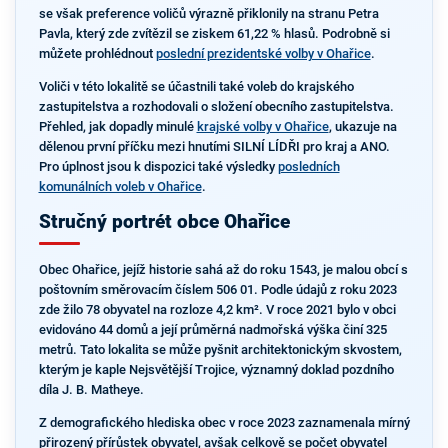
se však preference voličů výrazně přiklonily na stranu Petra
Pavla, který zde zvítězil se ziskem 61,22 % hlasů. Podrobně si
můžete prohlédnout
poslední prezidentské volby v Ohařice
.
Voliči v této lokalitě se účastnili také voleb do krajského
zastupitelstva a rozhodovali o složení obecního zastupitelstva.
Přehled, jak dopadly minulé
krajské volby v Ohařice
, ukazuje na
dělenou první příčku mezi hnutími SILNÍ LÍDŘI pro kraj a ANO.
Pro úplnost jsou k dispozici také výsledky
posledních
komunálních voleb v Ohařice
.
Stručný portrét obce Ohařice
Obec Ohařice, jejíž historie sahá až do roku 1543, je malou obcí s
poštovním směrovacím číslem 506 01. Podle údajů z roku 2023
zde žilo 78 obyvatel na rozloze 4,2 km². V roce 2021 bylo v obci
evidováno 44 domů a její průměrná nadmořská výška činí 325
metrů. Tato lokalita se může pyšnit architektonickým skvostem,
kterým je kaple Nejsvětější Trojice, významný doklad pozdního
díla J. B. Matheye.
Z demografického hlediska obec v roce 2023 zaznamenala mírný
přirozený přírůstek obyvatel, avšak celkově se počet obyvatel