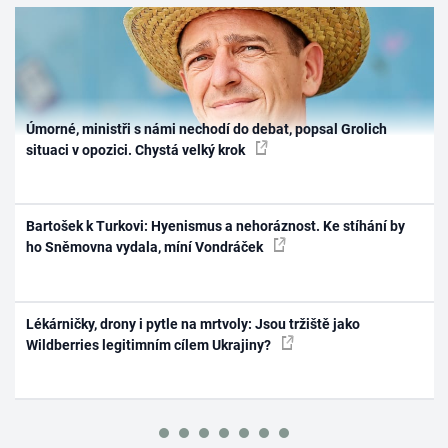
Úmorné, ministři s námi nechodí do debat, popsal Grolich
situaci v opozici. Chystá velký krok
Bartošek k Turkovi: Hyenismus a nehoráznost. Ke stíhání by
ho Sněmovna vydala, míní Vondráček
Lékárničky, drony i pytle na mrtvoly: Jsou tržiště jako
Wildberries legitimním cílem Ukrajiny?