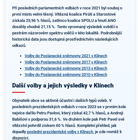
Při posledních parlamentních volbách v roce 2021 byl souboj o
první místo velmi těsný. Vítězná koalice Piráti a Starostové
získala 25,96 % hlasů, zatímco koalice SPOLU a hnutí ANO
dosáhly shodně 21,15 %. Tento vyrovnaný výsledek svědčí o
pestrém názorovém spektru voličů v této lokalitě. Podrobnější
historická data jsou dostupná prostřednictvím následujících
odkazů.
Volby do Poslanecké sněmovny 2021 v Klínech
Volby do Poslanecké sněmovny 2017 v Klínech
Volby do Poslanecké sněmovny 2013 v Klínech
Volby do Poslanecké sněmovny 2010 v Klínech
Další volby a jejich výsledky v Klínech
Obyvatelé obce se aktivně účastní i dalších typů voleb. V
posledních prezidentských volbách v roce 2023 se v prvním kole
nejvíce dařilo Petru Pavlovi, který získal 42,7 % hlasů, a Andreji
Babišovi s podporou 31,6 %. Ve druhém kole pak Petr Pavel své
vítězství potvrdil ziskem 60 % hlasů. Kompletní přehled, jak
dopadly
poslední prezidentské volby v Klínech
, je zde rovněž k
dispozici.