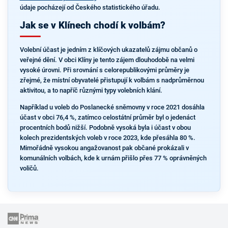
údaje pocházejí od Českého statistického úřadu.
Jak se v Klínech chodí k volbám?
Volební účast je jedním z klíčových ukazatelů zájmu občanů o
veřejné dění. V obci Klíny je tento zájem dlouhodobě na velmi
vysoké úrovni. Při srovnání s celorepublikovými průměry je
zřejmé, že místní obyvatelé přistupují k volbám s nadprůměrnou
aktivitou, a to napříč různými typy volebních klání.
Například u voleb do Poslanecké sněmovny v roce 2021 dosáhla
účast v obci 76,4 %, zatímco celostátní průměr byl o jedenáct
procentních bodů nižší. Podobně vysoká byla i účast v obou
kolech prezidentských voleb v roce 2023, kde přesáhla 80 %.
Mimořádně vysokou angažovanost pak občané prokázali v
komunálních volbách, kde k urnám přišlo přes 77 % oprávněných
voličů.