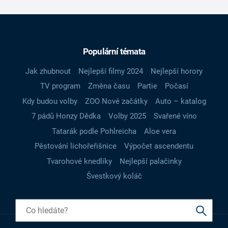
Populární témata
Jak zhubnout
Nejlepší filmy 2024
Nejlepší horory
TV program
Změna času
Partie
Počasí
Kdy budou volby
ZOO Nové začátky
Auto – katalog
7 pádů Honzy Dědka
Volby 2025
Svařené víno
Tatarák podle Pohlreicha
Aloe vera
Pěstování lichořeřišnice
Výpočet ascendentu
Tvarohové knedlíky
Nejlepší palačinky
Švestkový koláč