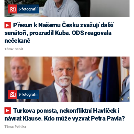
6 fotografií
Přesun k Našemu Česku zvažují další
senátoři, prozradil Kuba. ODS reagovala
nečekaně
Téma: Senát
9 fotografií
Turkova pomsta, nekonfliktní Havlíček i
návrat Klause. Kdo může vyzvat Petra Pavla?
Téma: Politika