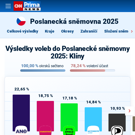
Poslanecká sněmovna 2025
Celkové výsledky
Kraje
Okresy
Zahraničí
Složení sněmovn
Výsledky voleb do Poslanecké sněmovny
2025: Klíny
100,00
%
78,24
%
okrsků sečteno
volební účast
22,65 %
18,75 %
17,18 %
14,84 %
10,93 %