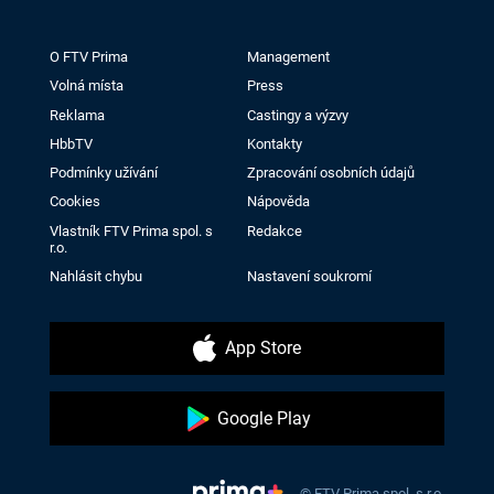
O FTV Prima
Management
Volná místa
Press
Reklama
Castingy a výzvy
HbbTV
Kontakty
Podmínky užívání
Zpracování osobních údajů
Cookies
Nápověda
Vlastník FTV Prima spol. s
Redakce
r.o.
Nahlásit chybu
Nastavení soukromí
App Store
Google Play
© FTV Prima spol. s r.o.