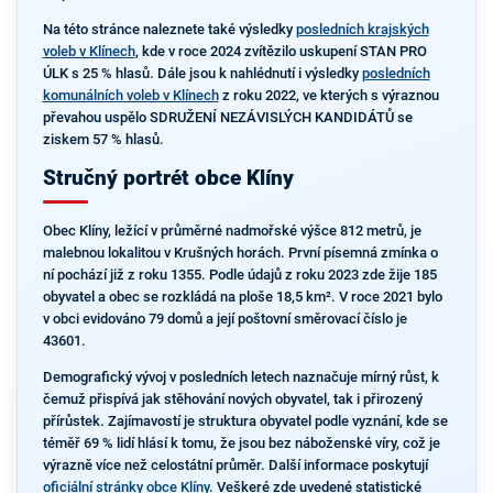
Na této stránce naleznete také výsledky
posledních krajských
voleb v Klínech
, kde v roce 2024 zvítězilo uskupení STAN PRO
ÚLK s 25 % hlasů. Dále jsou k nahlédnutí i výsledky
posledních
komunálních voleb v Klínech
z roku 2022, ve kterých s výraznou
převahou uspělo SDRUŽENÍ NEZÁVISLÝCH KANDIDÁTŮ se
ziskem 57 % hlasů.
Stručný portrét obce Klíny
Obec Klíny, ležící v průměrné nadmořské výšce 812 metrů, je
malebnou lokalitou v Krušných horách. První písemná zmínka o
ní pochází již z roku 1355. Podle údajů z roku 2023 zde žije 185
obyvatel a obec se rozkládá na ploše 18,5 km². V roce 2021 bylo
v obci evidováno 79 domů a její poštovní směrovací číslo je
43601.
Demografický vývoj v posledních letech naznačuje mírný růst, k
čemuž přispívá jak stěhování nových obyvatel, tak i přirozený
přírůstek. Zajímavostí je struktura obyvatel podle vyznání, kde se
téměř 69 % lidí hlásí k tomu, že jsou bez náboženské víry, což je
výrazně více než celostátní průměr. Další informace poskytují
oficiální stránky obce Klíny
. Veškeré zde uvedené statistické