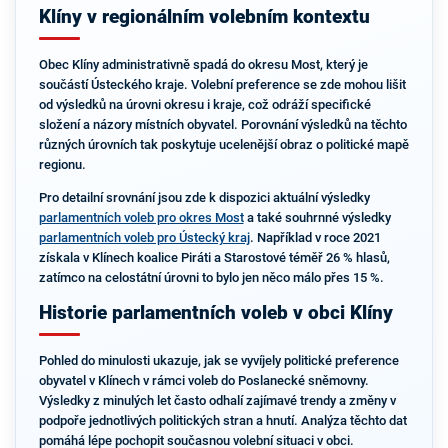
Klíny v regionálním volebním kontextu
Obec Klíny administrativně spadá do okresu Most, který je
součástí Ústeckého kraje. Volební preference se zde mohou lišit
od výsledků na úrovni okresu i kraje, což odráží specifické
složení a názory místních obyvatel. Porovnání výsledků na těchto
různých úrovních tak poskytuje ucelenější obraz o politické mapě
regionu.
Pro detailní srovnání jsou zde k dispozici aktuální výsledky
parlamentních voleb pro okres Most
a také souhrnné výsledky
parlamentních voleb pro Ústecký kraj
. Například v roce 2021
získala v Klínech koalice Piráti a Starostové téměř 26 % hlasů,
zatímco na celostátní úrovni to bylo jen něco málo přes 15 %.
Historie parlamentních voleb v obci Klíny
Pohled do minulosti ukazuje, jak se vyvíjely politické preference
obyvatel v Klínech v rámci voleb do Poslanecké sněmovny.
Výsledky z minulých let často odhalí zajímavé trendy a změny v
podpoře jednotlivých politických stran a hnutí. Analýza těchto dat
pomáhá lépe pochopit současnou volební situaci v obci.