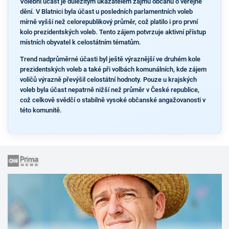
Volební účast je důležitým ukazatelem zájmu občanů o veřejné
dění. V Blatnici byla účast u posledních parlamentních voleb
mírně vyšší než celorepublikový průměr, což platilo i pro první
kolo prezidentských voleb. Tento zájem potvrzuje aktivní přístup
místních obyvatel k celostátním tématům.
Trend nadprůměrné účasti byl ještě výraznější ve druhém kole
prezidentských voleb a také při volbách komunálních, kde zájem
voličů výrazně převýšil celostátní hodnoty. Pouze u krajských
voleb byla účast nepatrně nižší než průměr v České republice,
což celkově svědčí o stabilně vysoké občanské angažovanosti v
této komunitě.