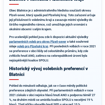
Obec Blatnice je z administrativního hlediska součástí okresu
Plzeň-sever, který spadá pod Plzeňský kraj. Toto zařazení určuje
její příslušnost k volebnímu kraji a zasazuje místní výsledky do
širšího regionálního rámce, což umožňuje jejich srovnání s
okolními obcemi i celým krajem.
Pro ucelenější pohled jsou zde k dispozici aktuální výsledky
parlamentních voleb pro okres Plzeň-sever
a také souhrnné
údaje
voleb pro Plzeňský kraj
. Při posledních volbách v roce 2021
se preference v obci lišily od celostátního průměru, kdy zde
zvítězilo hnutí ANO, zatímco na celorepublikové úrovni byla
nejúspěšnější koalice SPOLU.
Historický vývoj volebních preferencí v
Blatnici
Pohled do minulosti odhaluje, jak se v čase měnily politické
preference zdejších obyvatel. Při parlamentních volbách v roce
2021 získalo v obci nejvíce hlasů hnutí ANO s podporou téměř 27
%, na druhém místě se umístila koalice SPOLU s necelými 19 %
hlasů. Třetí příčku obsadilo hnutí SPD s více než 15 %.