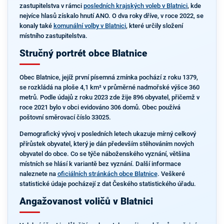
zastupitelstva v rámci
posledních krajských voleb v Blatnici
, kde
nejvíce hlasů získalo hnutí ANO. O dva roky dříve, v roce 2022, se
konaly také
komunální volby v Blatnici
, které určily složení
místního zastupitelstva.
Stručný portrét obce Blatnice
Obec Blatnice, jejíž první písemná zmínka pochází z roku 1379,
se rozkládá na ploše 4,1 km² v průměrné nadmořské výšce 360
metrů. Podle údajů z roku 2023 zde žije 896 obyvatel, přičemž v
roce 2021 bylo v obci evidováno 306 domů. Obec používá
poštovní směrovací číslo 33025.
Demografický vývoj v posledních letech ukazuje mírný celkový
přírůstek obyvatel, který je dán především stěhováním nových
obyvatel do obce. Co se týče náboženského vyznání, většina
místních se hlásí k variantě bez vyznání. Další informace
naleznete na
oficiálních stránkách obce Blatnice
. Veškeré
statistické údaje pocházejí z dat Českého statistického úřadu.
Angažovanost voličů v Blatnici