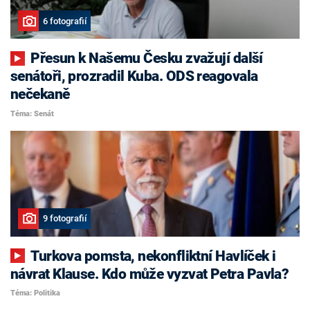
6 fotografií
Přesun k Našemu Česku zvažují další
senátoři, prozradil Kuba. ODS reagovala
nečekaně
Téma: Senát
9 fotografií
Turkova pomsta, nekonfliktní Havlíček i
návrat Klause. Kdo může vyzvat Petra Pavla?
Téma: Politika