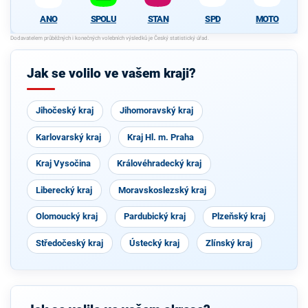
SPOLU
STAN
SPD
MOTO
ANO
Jak se volilo ve vašem kraji?
Jihočeský kraj
Jihomoravský kraj
Karlovarský kraj
Kraj Hl. m. Praha
Kraj Vysočina
Královéhradecký kraj
Liberecký kraj
Moravskoslezský kraj
Olomoucký kraj
Pardubický kraj
Plzeňský kraj
Středočeský kraj
Ústecký kraj
Zlínský kraj