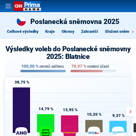
Poslanecká sněmovna 2025
Celkové výsledky
Kraje
Okresy
Zahraničí
Složení sněmovn
Výsledky voleb do Poslanecké sněmovny
2025: Blatnice
100,00
%
70,97
%
okrsků sečteno
volební účast
38,75 %
14,79 %
13,95 %
10,20 %
9,37 %