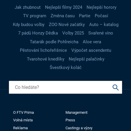
Jak zhubnout
Nejlepší filmy 2024
Nejlepší horory
TV program
Změna času
Partie
Počasí
Kdy budou volby
ZOO Nové začátky
Auto – katalog
7 pádů Honzy Dědka
Volby 2025
Svařené víno
Tatarák podle Pohlreicha
Aloe vera
Pěstování lichořeřišnice
Výpočet ascendentu
Tvarohové knedlíky
Nejlepší palačinky
Švestkový koláč
O FTV Prima
Management
Volná místa
Press
Reklama
Castingy a výzvy