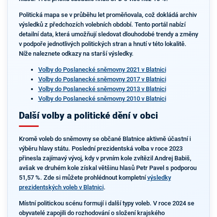
Politická mapa se v průběhu let proměňovala, což dokládá archiv
výsledků z předchozích volebních období. Tento portál nabízí
detailní data, která umožňují sledovat dlouhodobé trendy a změny
v podpoře jednotlivých politických stran a hnutí v této lokalitě.
Níže naleznete odkazy na starší výsledky.
Volby do Poslanecké sněmovny 2021 v Blatnici
Volby do Poslanecké sněmovny 2017 v Blatnici
Volby do Poslanecké sněmovny 2013 v Blatnici
Volby do Poslanecké sněmovny 2010 v Blatnici
Další volby a politické dění v obci
Kromě voleb do sněmovny se občané Blatnice aktivně účastní i
výběru hlavy státu. Poslední prezidentská volba v roce 2023
přinesla zajímavý vývoj, kdy v prvním kole zvítězil Andrej Babiš,
avšak ve druhém kole získal většinu hlasů Petr Pavel s podporou
51,57 %. Zde si můžete prohlédnout kompletní
výsledky
prezidentských voleb v Blatnici
.
Místní politickou scénu formují i další typy voleb. V roce 2024 se
obyvatelé zapojili do rozhodování o složení krajského