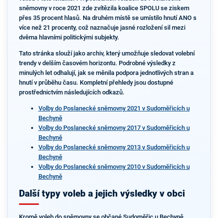
sněmovny v roce 2021 zde zvítězila koalice SPOLU se ziskem
přes 35 procent hlasů. Na druhém místě se umístilo hnutí ANO s
více než 21 procenty, což naznačuje jasné rozložení sil mezi
dvěma hlavními politickými subjekty.
Tato stránka slouží jako archiv, který umožňuje sledovat volební
trendy v delším časovém horizontu. Podrobné výsledky z
minulých let odhalují, jak se měnila podpora jednotlivých stran a
hnutí v průběhu času. Kompletní přehledy jsou dostupné
prostřednictvím následujících odkazů.
Volby do Poslanecké sněmovny 2021 v Sudoměřicích u
Bechyně
Volby do Poslanecké sněmovny 2017 v Sudoměřicích u
Bechyně
Volby do Poslanecké sněmovny 2013 v Sudoměřicích u
Bechyně
Volby do Poslanecké sněmovny 2010 v Sudoměřicích u
Bechyně
Další typy voleb a jejich výsledky v obci
Kromě voleb do sněmovny se občané Sudoměřic u Bechyně