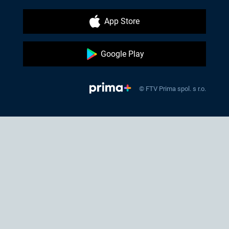
App Store
Google Play
© FTV Prima spol. s r.o.