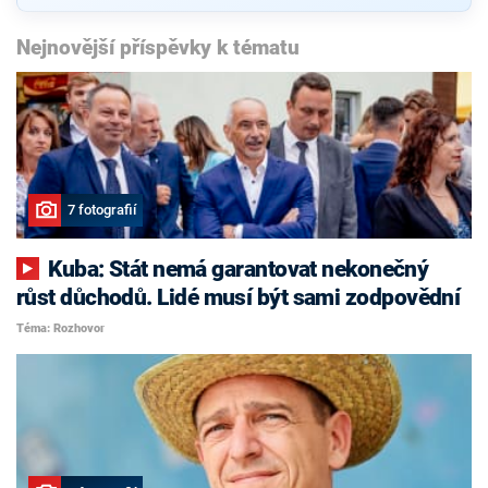
Nejnovější příspěvky k tématu
7 fotografií
Kuba: Stát nemá garantovat nekonečný
růst důchodů. Lidé musí být sami zodpovědní
Téma: Rozhovor