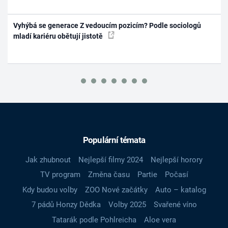
Vyhýbá se generace Z vedoucím pozicím? Podle sociologů
mladí kariéru obětují jistotě
Populární témata
Jak zhubnout
Nejlepší filmy 2024
Nejlepší horory
TV program
Změna času
Partie
Počasí
Kdy budou volby
ZOO Nové začátky
Auto – katalog
7 pádů Honzy Dědka
Volby 2025
Svařené víno
Tatarák podle Pohlreicha
Aloe vera