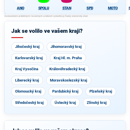
ANO
SPOLU
STAN
SPD
MOTO
Jak se volilo ve vašem kraji?
Jihočeský kraj
Jihomoravský kraj
Karlovarský kraj
Kraj Hl. m. Praha
Kraj Vysočina
Královéhradecký kraj
Liberecký kraj
Moravskoslezský kraj
Olomoucký kraj
Pardubický kraj
Plzeňský kraj
Středočeský kraj
Ústecký kraj
Zlínský kraj