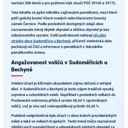
nachází 288 domů a pro poštovní styk slouží PSČ 39165 a 39172.
Tato lokalita se pyšní několika zajímavými památkami, mezi které
patří gotický kostel Všech svatých nebo klasicistní lovecký
zámek Černice. Podle posledních dostupných údajů obec
zaznamenala mírný úbytek obyvatel a většina obyvatel je bez
náboženského vyznání. Další podrobnosti nabízejí
oficiální
stránky obce Sudoměřice u Bechyně
, přičemž statistická data
pocházejí od ČSÚ a informace o památkách z Národního
památkového ústavu.
Angažovanost voličů v Sudoměřicích u
Bechyně
Volební účast je klíčovým ukazatelem zájmu občanů o veřejné
dění. V Sudoměřicích u Bechyně je tento zájem tradičně vysoký,
zejména u celostátních voleb. Například v posledních volbách do
Poslanecké sněmovny přišlo k urnám 68,34 % oprávněných
voličů, což je více než celorepublikový průměr 65,43 %.
Podobně nadprůměrná byla účast i v obou kolech prezidentských
voleb a také ve volbách krajských. Tento trend může naznačovat
silnější pocit sounáležitosti a odpovědnosti místních obyvatel za