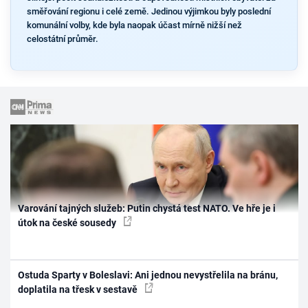
směřování regionu i celé země. Jedinou výjimkou byly poslední
komunální volby, kde byla naopak účast mírně nižší než
celostátní průměr.
Varování tajných služeb: Putin chystá test NATO. Ve hře je i
útok na české sousedy
Ostuda Sparty v Boleslavi: Ani jednou nevystřelila na bránu,
doplatila na třesk v sestavě