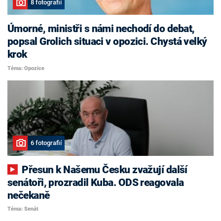
8 fotografií
Úmorné, ministři s námi nechodí do debat,
popsal Grolich situaci v opozici. Chystá velký
krok
Téma: Opozice
6 fotografií
Přesun k Našemu Česku zvažují další
senátoři, prozradil Kuba. ODS reagovala
nečekaně
Téma: Senát