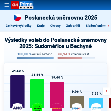
Poslanecká sněmovna 2025
Celkové výsledky
Kraje
Okresy
Zahraničí
Složení sněmovn
Výsledky voleb do Poslanecké sněmovny
2025: Sudoměřice u Bechyně
100,00
%
66,94
%
okrsků sečteno
volební účast
24,50 %
21,56 %
19,60 %
9,06 %
7,59 %