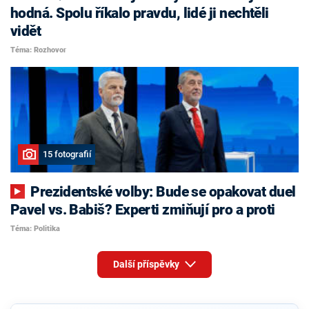
hodná. Spolu říkalo pravdu, lidé ji nechtěli
vidět
Téma: Rozhovor
15 fotografií
Prezidentské volby: Bude se opakovat duel
Pavel vs. Babiš? Experti zmiňují pro a proti
Téma: Politika
Další příspěvky