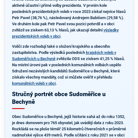
aktivně účastní i přímé volby prezidenta. V prvním kole
posledních prezidentských voleb v roce 2023 získal nejvíce hlasů
Petr Pavel (38,76 %), následovaný Andrejem Babišem (29,58 %).
Ve druhém kole pak Petr Pavel svou pozici potvrdil a v obci
zvítězil se ziskem 63,13 % hlasů, jak ukazují detailní
výsledky
prezidentských voleb v obci
.
Voliči zde rozhodují také o složení krajského a obecního
zastupitelstva. Podle výsledků posledních
krajských voleb v
Sudoměřicích u Bechyně
zvítězila ODS se ziskem 41,25 % hlasů.
Na místní úrovni pak v posledních komunálních volbách uspělo
Sdružení nezávislých kandidátů Sudoměřice u Bechyně, které
získalo všechny mandáty, což si můžete ověřit v přehledu
komunálních voleb v obci
.
Stručný portrét obce Sudoměřice u
Bechyně
Obec Sudoměřice u Bechyně, jejíž historie sahá až do roku 1352,
je dnes domovem pro 765 obyvatel, jak uvádějí data z roku 2023.
Rozkládá se na ploše téměř 25 kilometrů čtverečních v průměrné
nadmořské výšce 439 metrů. Podle sčítání z roku 2021 se v obci