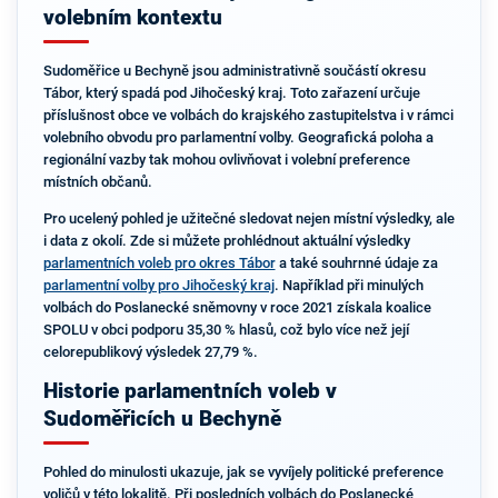
volebním kontextu
Sudoměřice u Bechyně jsou administrativně součástí okresu
Tábor, který spadá pod Jihočeský kraj. Toto zařazení určuje
příslušnost obce ve volbách do krajského zastupitelstva i v rámci
volebního obvodu pro parlamentní volby. Geografická poloha a
regionální vazby tak mohou ovlivňovat i volební preference
místních občanů.
Pro ucelený pohled je užitečné sledovat nejen místní výsledky, ale
i data z okolí. Zde si můžete prohlédnout aktuální výsledky
parlamentních voleb pro okres Tábor
a také souhrnné údaje za
parlamentní volby pro Jihočeský kraj
. Například při minulých
volbách do Poslanecké sněmovny v roce 2021 získala koalice
SPOLU v obci podporu 35,30 % hlasů, což bylo více než její
celorepublikový výsledek 27,79 %.
Historie parlamentních voleb v
Sudoměřicích u Bechyně
Pohled do minulosti ukazuje, jak se vyvíjely politické preference
voličů v této lokalitě. Při posledních volbách do Poslanecké