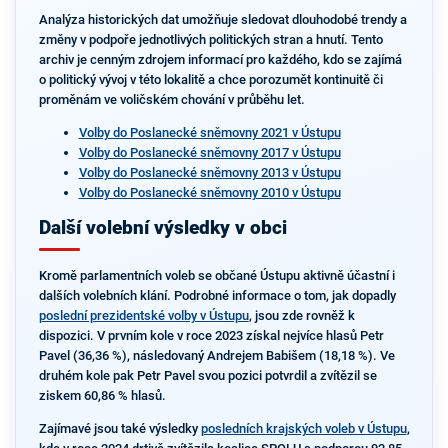
Analýza historických dat umožňuje sledovat dlouhodobé trendy a
změny v podpoře jednotlivých politických stran a hnutí. Tento
archiv je cenným zdrojem informací pro každého, kdo se zajímá
o politický vývoj v této lokalitě a chce porozumět kontinuitě či
proměnám ve voličském chování v průběhu let.
Volby do Poslanecké sněmovny 2021 v Ústupu
Volby do Poslanecké sněmovny 2017 v Ústupu
Volby do Poslanecké sněmovny 2013 v Ústupu
Volby do Poslanecké sněmovny 2010 v Ústupu
Další volební výsledky v obci
Kromě parlamentních voleb se občané Ústupu aktivně účastní i
dalších volebních klání. Podrobné informace o tom, jak dopadly
poslední prezidentské volby v Ústupu
, jsou zde rovněž k
dispozici. V prvním kole v roce 2023 získal nejvíce hlasů Petr
Pavel (36,36 %), následovaný Andrejem Babišem (18,18 %). Ve
druhém kole pak Petr Pavel svou pozici potvrdil a zvítězil se
ziskem 60,86 % hlasů.
Zajímavé jsou také výsledky
posledních krajských voleb v Ústupu
,