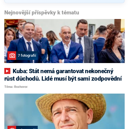
Nejnovější příspěvky k tématu
7 fotografií
Kuba: Stát nemá garantovat nekonečný
růst důchodů. Lidé musí být sami zodpovědní
Téma: Rozhovor