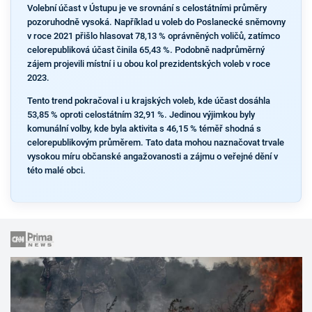
Volební účast v Ústupu je ve srovnání s celostátními průměry
pozoruhodně vysoká. Například u voleb do Poslanecké sněmovny
v roce 2021 přišlo hlasovat 78,13 % oprávněných voličů, zatímco
celorepubliková účast činila 65,43 %. Podobně nadprůměrný
zájem projevili místní i u obou kol prezidentských voleb v roce
2023.
Tento trend pokračoval i u krajských voleb, kde účast dosáhla
53,85 % oproti celostátním 32,91 %. Jedinou výjimkou byly
komunální volby, kde byla aktivita s 46,15 % téměř shodná s
celorepublikovým průměrem. Tato data mohou naznačovat trvale
vysokou míru občanské angažovanosti a zájmu o veřejné dění v
této malé obci.