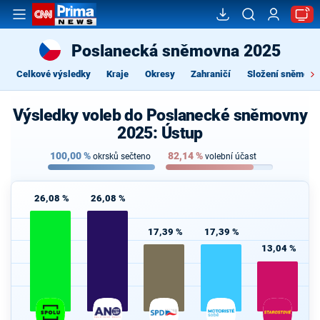
Poslanecká sněmovna 2025
Celkové výsledky
Kraje
Okresy
Zahraničí
Složení sněmovn
Výsledky voleb do Poslanecké sněmovny
2025: Ústup
100,00
%
82,14
%
okrsků sečteno
volební účast
26,08 %
26,08 %
17,39 %
17,39 %
13,04 %