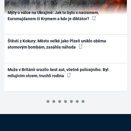
Mýty o válce na Ukrajině: Jak to bylo s nacismem,
Euromajdanem či Krymem a kdo je diktátor?
Štěstí z Kokury: Město velké jako Plzeň uniklo oběma
atomovým bombám, zasáhla náhoda
Muže v Británii srazilo šest aut, včetně policejního. Byl
milujícím otcem, truchlí rodina