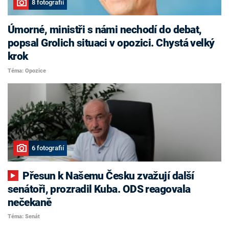
8 fotografií
Úmorné, ministři s námi nechodí do debat,
popsal Grolich situaci v opozici. Chystá velký
krok
Téma: Opozice
6 fotografií
Přesun k Našemu Česku zvažují další
senátoři, prozradil Kuba. ODS reagovala
nečekaně
Téma: Senát