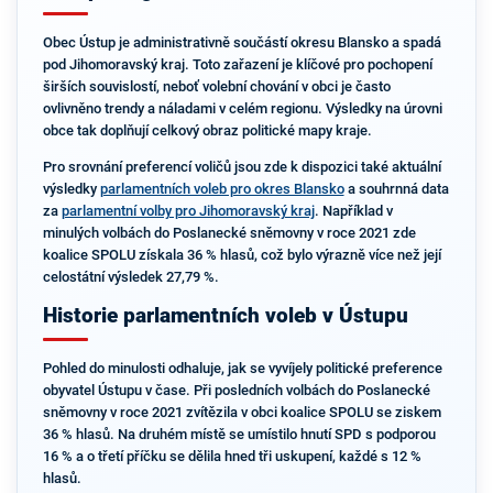
Obec Ústup je administrativně součástí okresu Blansko a spadá
pod Jihomoravský kraj. Toto zařazení je klíčové pro pochopení
širších souvislostí, neboť volební chování v obci je často
ovlivněno trendy a náladami v celém regionu. Výsledky na úrovni
obce tak doplňují celkový obraz politické mapy kraje.
Pro srovnání preferencí voličů jsou zde k dispozici také aktuální
výsledky
parlamentních voleb pro okres Blansko
a souhrnná data
za
parlamentní volby pro Jihomoravský kraj
. Například v
minulých volbách do Poslanecké sněmovny v roce 2021 zde
koalice SPOLU získala 36 % hlasů, což bylo výrazně více než její
celostátní výsledek 27,79 %.
Historie parlamentních voleb v Ústupu
Pohled do minulosti odhaluje, jak se vyvíjely politické preference
obyvatel Ústupu v čase. Při posledních volbách do Poslanecké
sněmovny v roce 2021 zvítězila v obci koalice SPOLU se ziskem
36 % hlasů. Na druhém místě se umístilo hnutí SPD s podporou
16 % a o třetí příčku se dělila hned tři uskupení, každé s 12 %
hlasů.