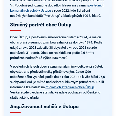
kde v roce 2024 drtivě zvítězila koalice SPOLU s podporou 92,85
%. Podobně jednoznačně dopadlo i hlasování v rámci
posledních
komunálních voleb v Ústupu
v roce 2022, kde Sdružení
nezávislých kandidátů "Pro Ústup" získalo plných 100 % hlasů.
Stručný portrét obce Ústup
Obec Ústup, s poštovním směrovacím číslem 679 74, je malou
obcí s první písemnou zmínkou sahající až do roku 1374. Podle
údajů z roku 2023 zde žilo 38 obyvatel a v roce 2021 se zde
nacházelo 31 domů. Obec se rozkládá na ploše 2,6 km² v
průměrné nadmořské výšce 634 metrů.
V posledních letech obec zaznamenala mírný celkový přírůstek
obyvatel, a to především díky přistěhovalým. Co se týče
náboženského vyznání, podle dat z roku 2021 se k víře hlásí 25,6
% obyvatel, což je mírně nad celorepublikovým průměrem. Další
informace lze nalézt na
oficiálních stránkách obce Ústup
.
Veškeré zde uvedené statistické údaje pocházejí od Českého
statistického úřadu.
Angažovanost voličů v Ústupu