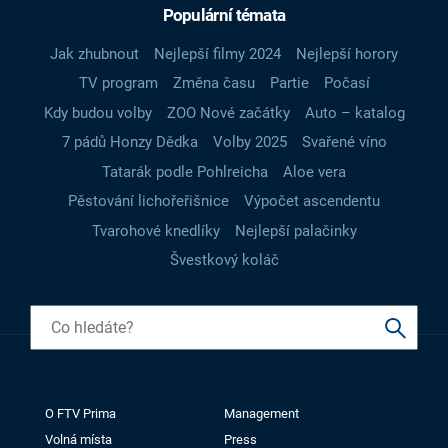
Populární témata
Jak zhubnout
Nejlepší filmy 2024
Nejlepší horory
TV program
Změna času
Partie
Počasí
Kdy budou volby
ZOO Nové začátky
Auto – katalog
7 pádů Honzy Dědka
Volby 2025
Svařené víno
Tatarák podle Pohlreicha
Aloe vera
Pěstování lichořeřišnice
Výpočet ascendentu
Tvarohové knedlíky
Nejlepší palačinky
Švestkový koláč
O FTV Prima
Management
Volná místa
Press