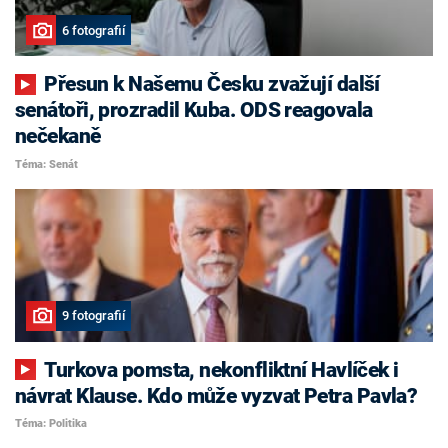
6 fotografií
Přesun k Našemu Česku zvažují další
senátoři, prozradil Kuba. ODS reagovala
nečekaně
Téma: Senát
9 fotografií
Turkova pomsta, nekonfliktní Havlíček i
návrat Klause. Kdo může vyzvat Petra Pavla?
Téma: Politika