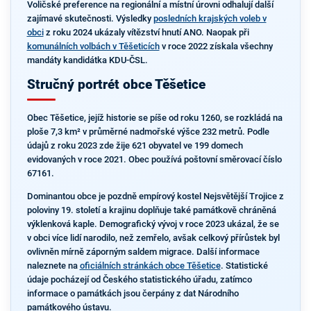
Voličské preference na regionální a místní úrovni odhalují další
zajímavé skutečnosti. Výsledky
posledních krajských voleb v
obci
z roku 2024 ukázaly vítězství hnutí ANO. Naopak při
komunálních volbách v Těšeticích
v roce 2022 získala všechny
mandáty kandidátka KDU-ČSL.
Stručný portrét obce Těšetice
Obec Těšetice, jejíž historie se píše od roku 1260, se rozkládá na
ploše 7,3 km² v průměrné nadmořské výšce 232 metrů. Podle
údajů z roku 2023 zde žije 621 obyvatel ve 199 domech
evidovaných v roce 2021. Obec používá poštovní směrovací číslo
67161.
Dominantou obce je pozdně empírový kostel Nejsvětější Trojice z
poloviny 19. století a krajinu doplňuje také památkově chráněná
výklenková kaple. Demografický vývoj v roce 2023 ukázal, že se
v obci více lidí narodilo, než zemřelo, avšak celkový přírůstek byl
ovlivněn mírně záporným saldem migrace. Další informace
naleznete na
oficiálních stránkách obce Těšetice
. Statistické
údaje pocházejí od Českého statistického úřadu, zatímco
informace o památkách jsou čerpány z dat Národního
památkového ústavu.