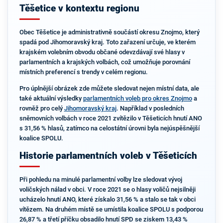
Těšetice v kontextu regionu
Obec Těšetice je administrativně součástí okresu Znojmo, který
spadá pod Jihomoravský kraj. Toto zařazení určuje, ve kterém
krajském volebním obvodu občané odevzdávají své hlasy v
parlamentních a krajských volbách, což umožňuje porovnání
místních preferencí s trendy v celém regionu.
Pro úplnější obrázek zde můžete sledovat nejen místní data, ale
také aktuální výsledky
parlamentních voleb pro okres Znojmo
a
rovněž pro celý
Jihomoravský kraj
. Například v posledních
sněmovních volbách v roce 2021 zvítězilo v Těšeticích hnutí ANO
s 31,56 % hlasů, zatímco na celostátní úrovni byla nejúspěšnější
koalice SPOLU.
Historie parlamentních voleb v Těšeticích
Při pohledu na minulé parlamentní volby lze sledovat vývoj
voličských nálad v obci. V roce 2021 se o hlasy voličů nejsilněji
ucházelo hnutí ANO, které získalo 31,56 % a stalo se tak v obci
vítězem. Na druhém místě se umístila koalice SPOLU s podporou
26,87 % a třetí příčku obsadilo hnutí SPD se ziskem 13,43 %