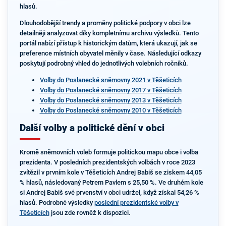
hlasů.
Dlouhodobější trendy a proměny politické podpory v obci lze
detailněji analyzovat díky kompletnímu archivu výsledků. Tento
portál nabízí přístup k historickým datům, která ukazují, jak se
preference místních obyvatel měnily v čase. Následující odkazy
poskytují podrobný vhled do jednotlivých volebních ročníků.
Volby do Poslanecké sněmovny 2021 v Těšeticích
Volby do Poslanecké sněmovny 2017 v Těšeticích
Volby do Poslanecké sněmovny 2013 v Těšeticích
Volby do Poslanecké sněmovny 2010 v Těšeticích
Další volby a politické dění v obci
Kromě sněmovních voleb formuje politickou mapu obce i volba
prezidenta. V posledních prezidentských volbách v roce 2023
zvítězil v prvním kole v Těšeticích Andrej Babiš se ziskem 44,05
% hlasů, následovaný Petrem Pavlem s 25,50 %. Ve druhém kole
si Andrej Babiš své prvenství v obci udržel, když získal 54,26 %
hlasů. Podrobné výsledky
poslední prezidentské volby v
Těšeticích
jsou zde rovněž k dispozici.