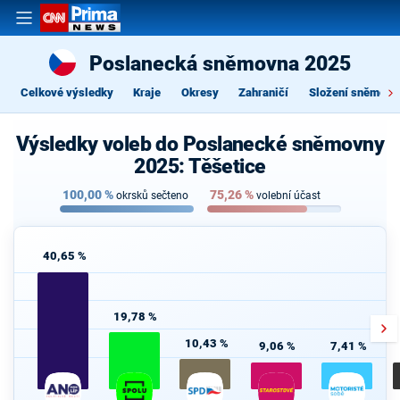
Poslanecká sněmovna 2025
Celkové výsledky
Kraje
Okresy
Zahraničí
Složení sněmovn
Výsledky voleb do Poslanecké sněmovny
2025: Těšetice
100,00
%
75,26
%
okrsků sečteno
volební účast
40,65 %
19,78 %
10,43 %
9,06 %
7,41 %