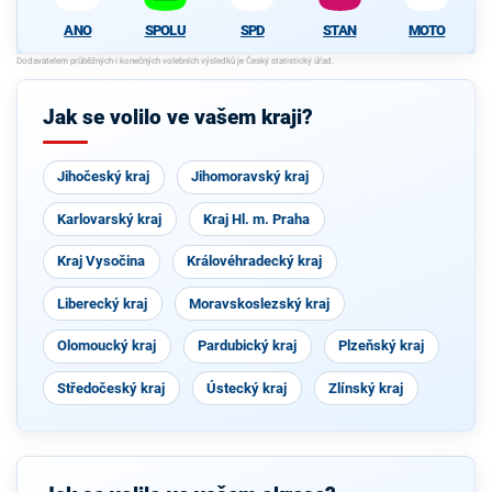
ANO
SPOLU
SPD
STAN
MOTO
Jak se volilo ve vašem kraji?
Jihočeský kraj
Jihomoravský kraj
Karlovarský kraj
Kraj Hl. m. Praha
Kraj Vysočina
Královéhradecký kraj
Liberecký kraj
Moravskoslezský kraj
Olomoucký kraj
Pardubický kraj
Plzeňský kraj
Středočeský kraj
Ústecký kraj
Zlínský kraj