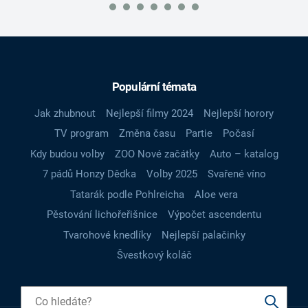
Populární témata
Jak zhubnout
Nejlepší filmy 2024
Nejlepší horory
TV program
Změna času
Partie
Počasí
Kdy budou volby
ZOO Nové začátky
Auto – katalog
7 pádů Honzy Dědka
Volby 2025
Svařené víno
Tatarák podle Pohlreicha
Aloe vera
Pěstování lichořeřišnice
Výpočet ascendentu
Tvarohové knedlíky
Nejlepší palačinky
Švestkový koláč