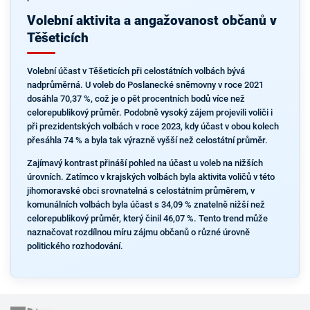
Volební aktivita a angažovanost občanů v
Těšeticích
Volební účast v Těšeticích při celostátních volbách bývá
nadprůměrná. U voleb do Poslanecké sněmovny v roce 2021
dosáhla 70,37 %, což je o pět procentních bodů více než
celorepublikový průměr. Podobně vysoký zájem projevili voliči i
při prezidentských volbách v roce 2023, kdy účast v obou kolech
přesáhla 74 % a byla tak výrazně vyšší než celostátní průměr.
Zajímavý kontrast přináší pohled na účast u voleb na nižších
úrovních. Zatímco v krajských volbách byla aktivita voličů v této
jihomoravské obci srovnatelná s celostátním průměrem, v
komunálních volbách byla účast s 34,09 % znatelně nižší než
celorepublikový průměr, který činil 46,07 %. Tento trend může
naznačovat rozdílnou míru zájmu občanů o různé úrovně
politického rozhodování.