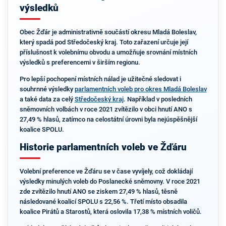
výsledků
Obec Žďár je administrativně součástí okresu Mladá Boleslav,
který spadá pod Středočeský kraj. Toto zařazení určuje její
příslušnost k volebnímu obvodu a umožňuje srovnání místních
výsledků s preferencemi v širším regionu.
Pro lepší pochopení místních nálad je užitečné sledovat i
souhrnné výsledky
parlamentních voleb pro okres Mladá Boleslav
a také data za celý
Středočeský kraj
. Například v posledních
sněmovních volbách v roce 2021 zvítězilo v obci hnutí ANO s
27,49 % hlasů, zatímco na celostátní úrovni byla nejúspěšnější
koalice SPOLU.
Historie parlamentních voleb ve Žďáru
Volební preference ve Žďáru se v čase vyvíjely, což dokládají
výsledky minulých voleb do Poslanecké sněmovny. V roce 2021
zde zvítězilo hnutí ANO se ziskem 27,49 % hlasů, těsně
následované koalicí SPOLU s 22,56 %. Třetí místo obsadila
koalice Pirátů a Starostů, která oslovila 17,38 % místních voličů.