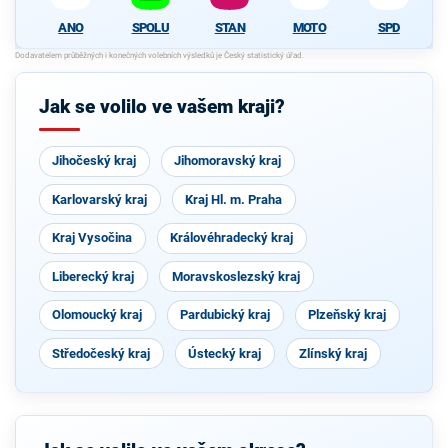
ANO
SPOLU
STAN
MOTO
SPD
Jak se volilo ve vašem kraji?
Jihočeský kraj
Jihomoravský kraj
Karlovarský kraj
Kraj Hl. m. Praha
Kraj Vysočina
Královéhradecký kraj
Liberecký kraj
Moravskoslezský kraj
Olomoucký kraj
Pardubický kraj
Plzeňský kraj
Středočeský kraj
Ústecký kraj
Zlínský kraj