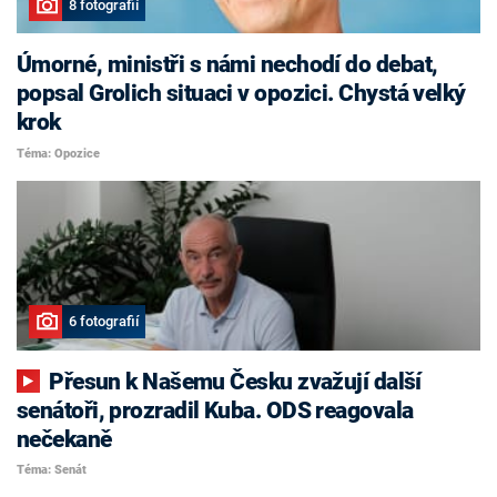
8 fotografií
Úmorné, ministři s námi nechodí do debat,
popsal Grolich situaci v opozici. Chystá velký
krok
Téma: Opozice
6 fotografií
Přesun k Našemu Česku zvažují další
senátoři, prozradil Kuba. ODS reagovala
nečekaně
Téma: Senát