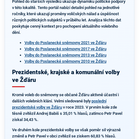
Pohled do starších výsledků ukazuje dynamiku politické podpory
v této lokalitě. Tento portál nabízí detailní pohled na jednotlivé
ročníky, které ukazují proměny voličských nálad a úspěšnost
různých politických subjektů v průběhu let. Analýza těchto dat
poskytuje cenný kontext pro pochopení aktuálního volebního
dění.
Volby do Poslanecké sněmovny 2021 ve Žďáru
Volby do Poslanecké sněmovny 2017 ve Žďáru
Volby do Poslanecké sněmovny 2013 ve Žďáru
Volby do Poslanecké sněmovny 2010 ve Žďáru
Prezidentské, krajské a komunální volby
ve Žďáru
Kromě voleb do sněmovny se občané Žďáru aktivně účastní i
dalších volebních klání. Velmi sledované byly
poslední
prezidentské volby ve Žďáru
v roce 2023. V prvním kole zde
těsně zvítězil Andrej Babiš s 35,01 % hlasů, zatímco Petr Pavel
získal 34,43 %.
Ve druhém kole prezidentské volby se však poměr sil výrazně
změnil a Petr Pavel v obci zvítězil se ziskem 60,83 % hlasů.