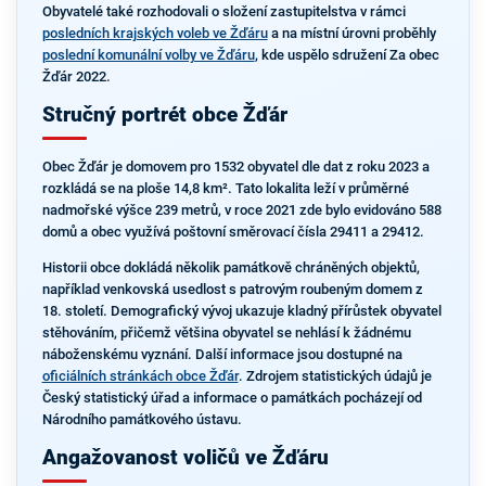
Obyvatelé také rozhodovali o složení zastupitelstva v rámci
posledních krajských voleb ve Žďáru
a na místní úrovni proběhly
poslední komunální volby ve Žďáru
, kde uspělo sdružení Za obec
Žďár 2022.
Stručný portrét obce Žďár
Obec Žďár je domovem pro 1532 obyvatel dle dat z roku 2023 a
rozkládá se na ploše 14,8 km². Tato lokalita leží v průměrné
nadmořské výšce 239 metrů, v roce 2021 zde bylo evidováno 588
domů a obec využívá poštovní směrovací čísla 29411 a 29412.
Historii obce dokládá několik památkově chráněných objektů,
například venkovská usedlost s patrovým roubeným domem z
18. století. Demografický vývoj ukazuje kladný přírůstek obyvatel
stěhováním, přičemž většina obyvatel se nehlásí k žádnému
náboženskému vyznání. Další informace jsou dostupné na
oficiálních stránkách obce Žďár
. Zdrojem statistických údajů je
Český statistický úřad a informace o památkách pocházejí od
Národního památkového ústavu.
Angažovanost voličů ve Žďáru