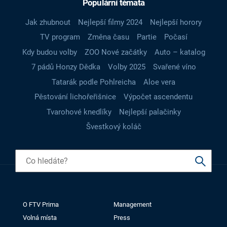
Populární témata
Jak zhubnout
Nejlepší filmy 2024
Nejlepší horory
TV program
Změna času
Partie
Počasí
Kdy budou volby
ZOO Nové začátky
Auto – katalog
7 pádů Honzy Dědka
Volby 2025
Svařené víno
Tatarák podle Pohlreicha
Aloe vera
Pěstování lichořeřišnice
Výpočet ascendentu
Tvarohové knedlíky
Nejlepší palačinky
Švestkový koláč
O FTV Prima
Management
Volná místa
Press