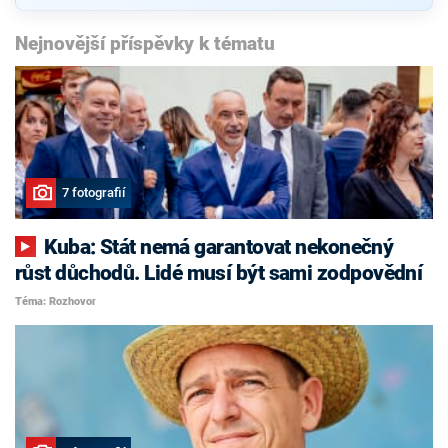
Nejnovější příspěvky k tématu
7 fotografií
Kuba: Stát nemá garantovat nekonečný
růst důchodů. Lidé musí být sami zodpovědní
Téma: Rozhovor