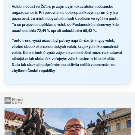
Volební účast ve Žďáru je zajímavým ukazatelem občanské
angažovanosti. Při porovnání s celorepublikovými průměry lze
pozorovat, že místní obyvatelé chodí k volbám ve vyšším počtu.
To se projevilo například u voleb do Poslanecké sněmovny, kde
účast dosáhla 72,49 % oproti celostátním 65,43 %.
Tento trend vyšší účasti byl patrný napříč různými typy voleb,
včetně obou kol prezidentských voleb, krajských i komunálních
voleb. Konzistentně vyšší zájem o volební dění může naznačovat
silnější vztah občanů k veřejným záležitostem v této lokalitě.
Data tak ukazují nadprůměrnou aktivitu voličů v porovnání se
zbytkem České republiky.