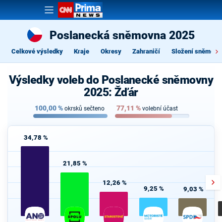
Poslanecká sněmovna 2025
Celkové výsledky
Kraje
Okresy
Zahraničí
Složení sněmovn
Výsledky voleb do Poslanecké sněmovny
2025: Žďár
100,00
%
77,11
%
okrsků sečteno
volební účast
34,78 %
21,85 %
12,26 %
9,25 %
9,03 %