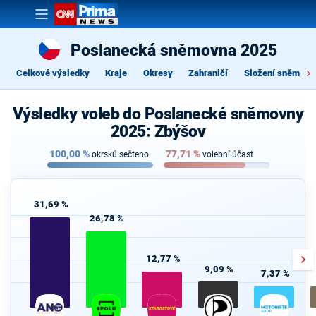
Poslanecká sněmovna 2025
Celkové výsledky
Kraje
Okresy
Zahraničí
Složení sněmovn
Výsledky voleb do Poslanecké sněmovny
2025: Zbýšov
100,00
%
77,71
%
okrsků sečteno
volební účast
31,69 %
26,78 %
12,77 %
9,09 %
7,37 %