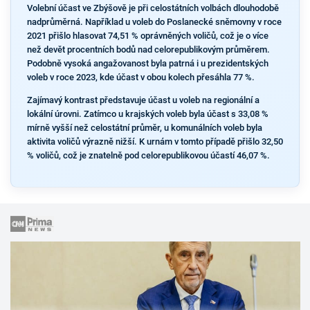
Volební účast ve Zbýšově je při celostátních volbách dlouhodobě
nadprůměrná. Například u voleb do Poslanecké sněmovny v roce
2021 přišlo hlasovat 74,51 % oprávněných voličů, což je o více
než devět procentních bodů nad celorepublikovým průměrem.
Podobně vysoká angažovanost byla patrná i u prezidentských
voleb v roce 2023, kde účast v obou kolech přesáhla 77 %.
Zajímavý kontrast představuje účast u voleb na regionální a
lokální úrovni. Zatímco u krajských voleb byla účast s 33,08 %
mírně vyšší než celostátní průměr, u komunálních voleb byla
aktivita voličů výrazně nižší. K urnám v tomto případě přišlo 32,50
% voličů, což je znatelně pod celorepublikovou účastí 46,07 %.