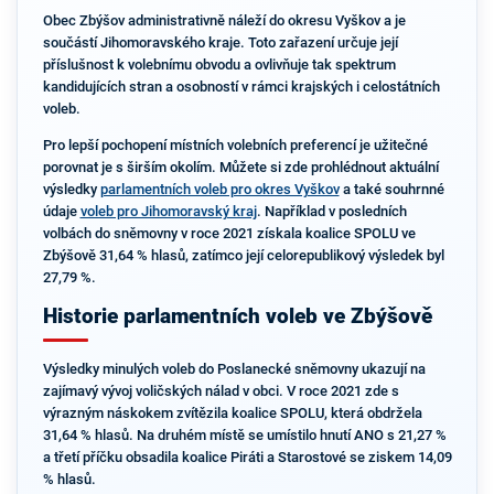
Obec Zbýšov administrativně náleží do okresu Vyškov a je
součástí Jihomoravského kraje. Toto zařazení určuje její
příslušnost k volebnímu obvodu a ovlivňuje tak spektrum
kandidujících stran a osobností v rámci krajských i celostátních
voleb.
Pro lepší pochopení místních volebních preferencí je užitečné
porovnat je s širším okolím. Můžete si zde prohlédnout aktuální
výsledky
parlamentních voleb pro okres Vyškov
a také souhrnné
údaje
voleb pro Jihomoravský kraj
. Například v posledních
volbách do sněmovny v roce 2021 získala koalice SPOLU ve
Zbýšově 31,64 % hlasů, zatímco její celorepublikový výsledek byl
27,79 %.
Historie parlamentních voleb ve Zbýšově
Výsledky minulých voleb do Poslanecké sněmovny ukazují na
zajímavý vývoj voličských nálad v obci. V roce 2021 zde s
výrazným náskokem zvítězila koalice SPOLU, která obdržela
31,64 % hlasů. Na druhém místě se umístilo hnutí ANO s 21,27 %
a třetí příčku obsadila koalice Piráti a Starostové se ziskem 14,09
% hlasů.