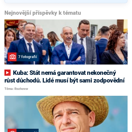
Nejnovější příspěvky k tématu
7 fotografií
Kuba: Stát nemá garantovat nekonečný
růst důchodů. Lidé musí být sami zodpovědní
Téma: Rozhovor