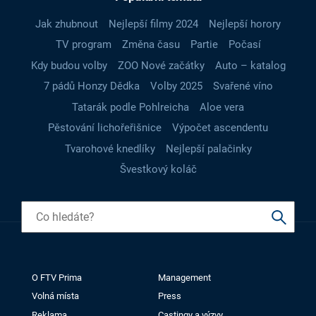
Jak zhubnout
Nejlepší filmy 2024
Nejlepší horory
TV program
Změna času
Partie
Počasí
Kdy budou volby
ZOO Nové začátky
Auto – katalog
7 pádů Honzy Dědka
Volby 2025
Svařené víno
Tatarák podle Pohlreicha
Aloe vera
Pěstování lichořeřišnice
Výpočet ascendentu
Tvarohové knedlíky
Nejlepší palačinky
Švestkový koláč
O FTV Prima
Management
Volná místa
Press
Reklama
Castingy a výzvy