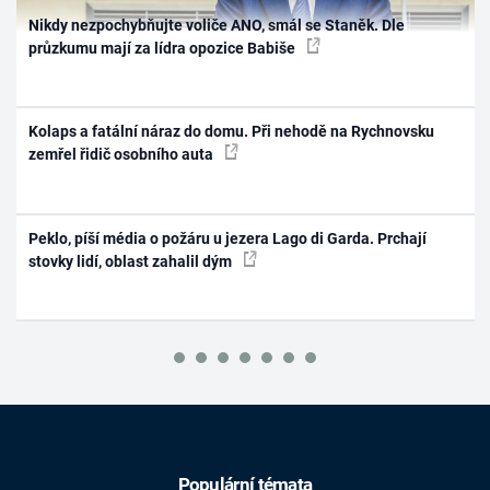
Nikdy nezpochybňujte voliče ANO, smál se Staněk. Dle
průzkumu mají za lídra opozice Babiše
Kolaps a fatální náraz do domu. Při nehodě na Rychnovsku
zemřel řidič osobního auta
Peklo, píší média o požáru u jezera Lago di Garda. Prchají
stovky lidí, oblast zahalil dým
Populární témata