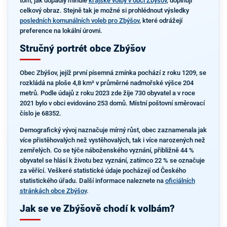
tom, jak dopadly minulé
krajské volby v obci Zbýšov
, doplňují
celkový obraz. Stejně tak je možné si prohlédnout výsledky
posledních komunálních voleb pro Zbýšov
, které odrážejí
preference na lokální úrovni.
Stručný portrét obce Zbýšov
Obec Zbýšov, jejíž první písemná zmínka pochází z roku 1209, se
rozkládá na ploše 4,8 km² v průměrné nadmořské výšce 204
metrů. Podle údajů z roku 2023 zde žije 730 obyvatel a v roce
2021 bylo v obci evidováno 253 domů. Místní poštovní směrovací
číslo je 68352.
Demografický vývoj naznačuje mírný růst, obec zaznamenala jak
více přistěhovalých než vystěhovalých, tak i více narozených než
zemřelých. Co se týče náboženského vyznání, přibližně 44 %
obyvatel se hlásí k životu bez vyznání, zatímco 22 % se označuje
za věřící. Veškeré statistické údaje pocházejí od Českého
statistického úřadu. Další informace naleznete na
oficiálních
stránkách obce Zbýšov
.
Jak se ve Zbýšově chodí k volbám?