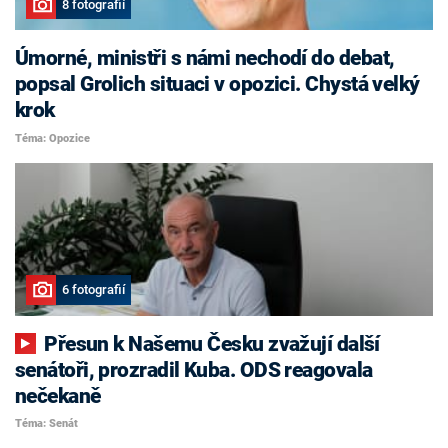
8 fotografií
Úmorné, ministři s námi nechodí do debat,
popsal Grolich situaci v opozici. Chystá velký
krok
Téma: Opozice
6 fotografií
Přesun k Našemu Česku zvažují další
senátoři, prozradil Kuba. ODS reagovala
nečekaně
Téma: Senát