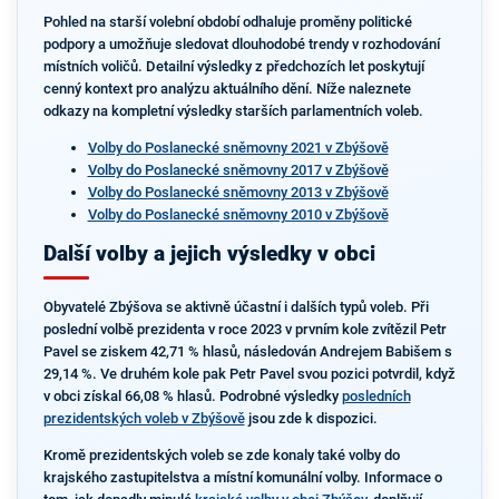
Pohled na starší volební období odhaluje proměny politické
podpory a umožňuje sledovat dlouhodobé trendy v rozhodování
místních voličů. Detailní výsledky z předchozích let poskytují
cenný kontext pro analýzu aktuálního dění. Níže naleznete
odkazy na kompletní výsledky starších parlamentních voleb.
Volby do Poslanecké sněmovny 2021 v Zbýšově
Volby do Poslanecké sněmovny 2017 v Zbýšově
Volby do Poslanecké sněmovny 2013 v Zbýšově
Volby do Poslanecké sněmovny 2010 v Zbýšově
Další volby a jejich výsledky v obci
Obyvatelé Zbýšova se aktivně účastní i dalších typů voleb. Při
poslední volbě prezidenta v roce 2023 v prvním kole zvítězil Petr
Pavel se ziskem 42,71 % hlasů, následován Andrejem Babišem s
29,14 %. Ve druhém kole pak Petr Pavel svou pozici potvrdil, když
v obci získal 66,08 % hlasů. Podrobné výsledky
posledních
prezidentských voleb v Zbýšově
jsou zde k dispozici.
Kromě prezidentských voleb se zde konaly také volby do
krajského zastupitelstva a místní komunální volby. Informace o