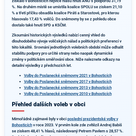
získalo v Bohosticích nejvíce hlasů hnutí ANO s podporou 31,19
%. Na druhém místě se umístila koalice SPOLU se ziskem 21,10
% a třetí příčku obsadila koalice Piráti a Starostové, pro kterou
hlasovalo 17,43 % voličů. Do sněmovny by se z pohledu obce
dostalo také hnutí SPD a KSČM.
Zkoumání historických výsledků nabízí cenný vhled do
dlouhodobého vývoje voličských nálad a politických preferencí v
této lokalitě. Srovnání jednotlivých volebních období může odhalit
stabilitu podpory pro určité strany nebo naopak dynamické
změny v politickém směřování obce. Níže naleznete odkazy na
detailní výsledky z předchozích let.
Volby do Poslanecké sněmovny 2021 v Bohosticích
Volby do Poslanecké sněmovny 2017 v Bohosticích
Volby do Poslanecké sněmovny 2013 v Bohosticích
Volby do Poslanecké sněmovny 2010 v Bohosticích
Přehled dalších voleb v obci
Mimořádně zajímavé byly v obci
poslední prezidentské volby v
Bohosticích
v roce 2023. V prvním kole zde zvítězil Andrej Babiš
se ziskem 48,41 % hlasů, následovaný Petrem Pavlem s 28,57 %.