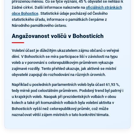
přirozenou měnou. Co se týče vyznání, 45 % obyvatel se nehlásí k
žádné církvi. Další informace naleznete na
oficiálních stránkách
obce Bohostice
. Statistické údaje pocházejí od Českého
statistického úřadu, informace o památkách čerpáme z
Národního památkového ústavu.
Angažovanost voličů v Bohosticích
Volební účast je důležitým ukazatelem zájmu občanů o veřejné
dění. V Bohosticích se míra participace liší v závislosti na typu
voleb a v porovnání s celorepublikovým průměrem vykazuje
zajímavé rozdíly. Tento přehled ukazuje, jak aktivně se místní
obyvatelé zapojují do rozhodování na různých úrovních.
Například u posledních parlamentních voleb byla účast 61,93 %,
tedy mírně pod celostátním průměrem. Podobný trend byl patrný i
u krajských voleb. Naopak při prezidentských volbách v obou
kolech a také při komunálních volbách byla volební aktivita v
Bohosticích vyšší než celorepublikový průměr, což může
naznačovat větší zájem místních o tato konkrétní témata.