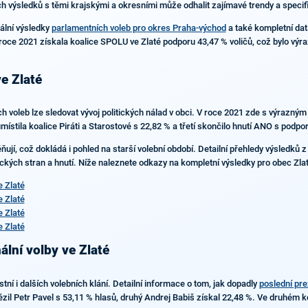
ch výsledků s těmi krajskými a okresními může odhalit zajímavé trendy a specifi
ální výsledky
parlamentních voleb pro okres Praha-východ
a také kompletní da
oce 2021 získala koalice SPOLU ve Zlaté podporu 43,47 % voličů, což bylo výraz
e Zlaté
h voleb lze sledovat vývoj politických nálad v obci. V roce 2021 zde s výrazný
ístila koalice Piráti a Starostové s 22,82 % a třetí skončilo hnutí ANO s podp
jí, což dokládá i pohled na starší volební období. Detailní přehledy výsledků z 
tických stran a hnutí. Níže naleznete odkazy na kompletní výsledky pro obec Zla
 Zlaté
 Zlaté
 Zlaté
 Zlaté
ální volby ve Zlaté
í i dalších volebních klání. Detailní informace o tom, jak dopadly
poslední pre
ězil Petr Pavel s 53,11 % hlasů, druhý Andrej Babiš získal 22,48 %. Ve druhém k