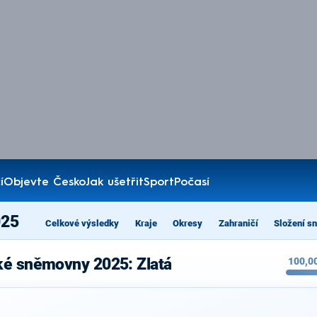
í
Objevte Česko
Jak ušetřit
Sport
Počasí
025
Celkové výsledky
Kraje
Okresy
Zahraničí
Složení s
ké sněmovny 2025: Zlatá
100,0