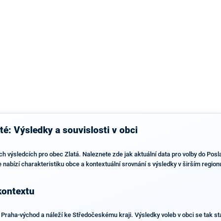
výsledky než ve zbytku republiky.
é: Výsledky a souvislosti v obci
ích výsledcích pro obec Zlatá. Naleznete zde jak aktuální data pro volby do Po
ále nabízí charakteristiku obce a kontextuální srovnání s výsledky v širším regio
kontextu
Praha-východ a náleží ke Středočeskému kraji. Výsledky voleb v obci se tak stá