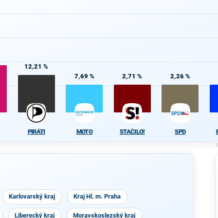
%
12,21 %
7,69 %
2,71 %
2,26 %
PIRÁTI
MOTO
STAČILO!
SPD
Karlovarský kraj
Kraj Hl. m. Praha
Liberecký kraj
Moravskoslezský kraj