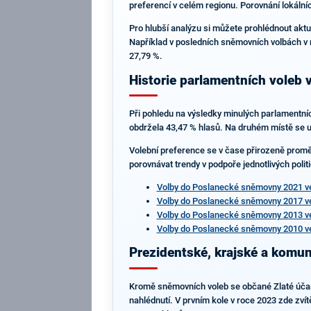
preferencí v celém regionu. Porovnání lokální
Pro hlubší analýzu si můžete prohlédnout aktu
Například v posledních sněmovních volbách v r
27,79 %.
Historie parlamentních voleb v
Při pohledu na výsledky minulých parlamentníc
obdržela 43,47 % hlasů. Na druhém místě se um
Volební preference se v čase přirozeně proměňu
porovnávat trendy v podpoře jednotlivých poli
Volby do Poslanecké sněmovny 2021 ve
Volby do Poslanecké sněmovny 2017 ve
Volby do Poslanecké sněmovny 2013 ve
Volby do Poslanecké sněmovny 2010 ve
Prezidentské, krajské a komun
Kromě sněmovních voleb se občané Zlaté účastn
nahlédnutí. V prvním kole v roce 2023 zde zvít