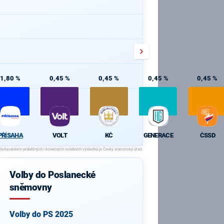
1,80 %
0,45 %
0,45 %
0,45 %
0,45 %
PŘÍSAHA
VOLT
KČ
GENERACE
ČSSD
Volby do Poslanecké
sněmovny
Volby do PS 2025