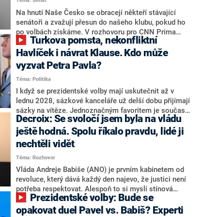
Téma: Senát
komentátoři mluví jako o slabé a v defenzivě. „Je to
úmorná práce upozorňovat na chyby vlády. Ministři s
Na hnutí Naše Česko se obracejí někteří stávající
námi navíc nechodí do debat. Chceme ale ukazovat
senátoři a zvažují přesun do našeho klubu, pokud ho
svoje témata,“ odpověděl Grolich na dotaz CNN Prima
po volbách získáme. V rozhovoru pro CNN Prima
Turkova pomsta, nekonfliktní
NEWS.
NEWS to řekl zakladatel hnutí a jihočeský hejtman
Martin Kuba. Konkrétní nebyl, ale získat by takto mohl
Havlíček i návrat Klause. Kdo může
například senátora Zdeňka Hrabu, který je dnes
vyzvat Petra Pavla?
součástí klubu ODS a TOP 09. Hraba to na dotaz
Téma: Politika
redakce nevyloučil. Předseda klubu senátorů ODS
Zdeněk Nytra redakci řekl, že počítá s odchodem
I když se prezidentské volby mají uskutečnit až v
některých senátorů z klubu a že Naše Česko není
lednu 2028, sázkové kanceláře už delší dobu přijímají
nepřítel, ale soupeř.
sázky na vítěze. Jednoznačným favoritem je současná
Decroix: Se svoločí jsem byla na vládu
hlava státu Petr Pavel. Daleko za ním pak bookmakeři
zmiňují dva výrazné politiky ANO, tedy premiéra
ještě hodná. Spolu říkalo pravdu, lidé ji
Andreje Babiše a ministra průmyslu Karla Havlíčka.
nechtěli vidět
Oblíbeným tipem samotných sázkařů je poslanec za
Téma: Rozhovor
Motoristy Filip Turek. Politolog Jan Kubáček nicméně
o případné kandidatuře kohokoliv ze zmíněné trojice
Vláda Andreje Babiše (ANO) je prvním kabinetem od
značně pochybuje. Podle něj současná koalice dosud
revoluce, který dává každý den najevo, že justici není
nemá osobu, která by Pavlovi mohla konkurovat.
potřeba respektovat. Alespoň to si myslí stínová
Prezidentské volby: Bude se
ministryně spravedlnosti ODS Eva Decroix. V
rozhovoru pro CNN Prima NEWS si nebrala servítky
opakovat duel Pavel vs. Babiš? Experti