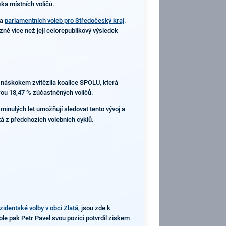
ka místních voličů.
ta
parlamentních voleb pro Středočeský kraj
.
ně více než její celorepublikový výsledek
m náskokem zvítězila koalice SPOLU, která
orou 18,47 % zúčastněných voličů.
minulých let umožňují sledovat tento vývoj a
tá z předchozích volebních cyklů.
zidentské volby v obci Zlatá
, jsou zde k
ole pak Petr Pavel svou pozici potvrdil ziskem