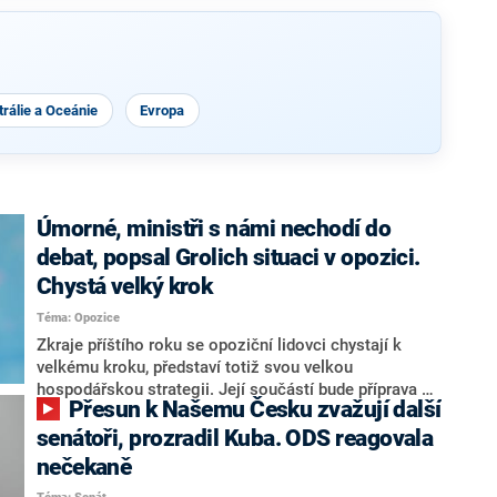
rálie a Oceánie
Evropa
Úmorné, ministři s námi nechodí do
debat, popsal Grolich situaci v opozici.
Chystá velký krok
Téma: Opozice
Zkraje příštího roku se opoziční lidovci chystají k
velkému kroku, představí totiž svou velkou
hospodářskou strategii. Její součástí bude příprava na
Přesun k Našemu Česku zvažují další
stárnutí populace, řekl ve středu na setkání s novináři
nový předseda lidovců Jan Grolich. Ten zároveň v
senátoři, prozradil Kuba. ODS reagovala
senátních volbách kandiduje ve Vyškově. Popsal i
nečekaně
aktivitu opozice, o níž vládní strany nebo političtí