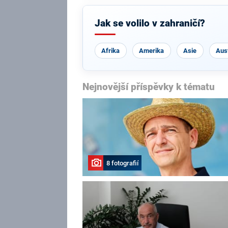
Jak se volilo v zahraničí?
Afrika
Amerika
Asie
Aust
Nejnovější příspěvky k tématu
8 fotografií