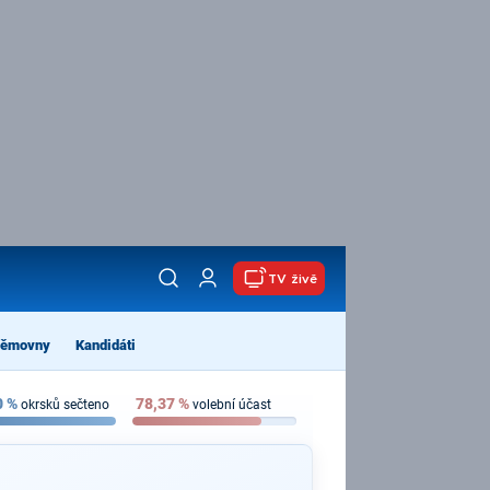
TV živě
němovny
Kandidáti
0
%
78,37
%
okrsků sečteno
volební účast