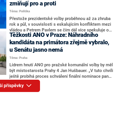
ohledně politického výkonu svého nástupce Jeronýma
zmiňují pro a proti
Tejce (za ANO) či vládní zmocněnkyně pro lidská
Téma: Politika
práva Taťány Malé (ANO). Označením „svoloč“ na
adresu vlády prý byla ještě hodná. Decroix se také
Přestože prezidentské volby proběhnou až za zhruba
vrátila k volební porážce koalice Spolu či promluvila o
rok a půl, v souvislosti s eskalujícím konfliktem mezi
hnutí Naše Česko Martina Kuby.
vládou a Petrem Pavlem se čím dál více spekuluje o
Těžkosti ANO v Praze: Náhradního
tom, koho by do bitvy o Hrad mohla vyslat současná
koalice. Někteří političtí komentátoři znovu vytahují
kandidáta na primátora zřejmě vybralo,
jméno premiéra Andreje Babiše (ANO). Jak moc je
u Senátu jasno nemá
pravděpodobné, že se v prezidentských volbách 2028
Téma: Praha
bude znovu opakovat souboj z roku 2023?
Lídrem hnutí ANO pro pražské komunální volby by měl
být místostarosta Prahy 4 Jan Hušbauer. „V tuto chvíli
ještě probíhá proces schválení finální nominace pana
Jana Hušbauera Výborem hnutí ANO,“ uvedl pro
ší příspěvky
redakci místopředseda pražského ANO Martin
Benkovič. O Hušbauerovi se spekulovalo jako o
náhradníkovi v čele pražské kandidátky poté, co
rezignoval po sérii nejasností v majetkových
přiznáních a pořizování bytů Ondřej Prokop. Zároveň
ale stále není jasné, kdo bude za ANO kandidovat ve
dvou ze tří pražských obvodů do horní komory
parlamentu. ANO má v Praze dlouhodobě horší