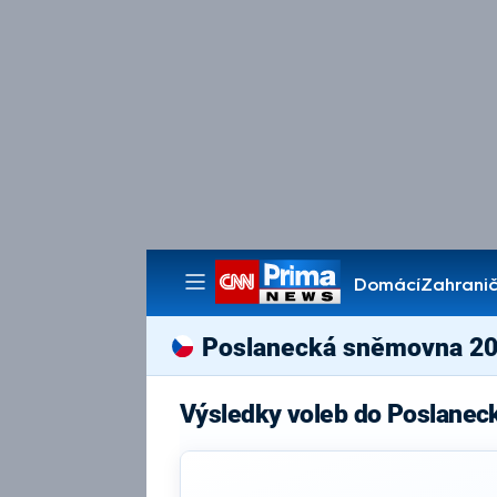
Domácí
Zahranič
Pořady
Poslanecká sněmovna 2
Výsledky voleb do Poslanec