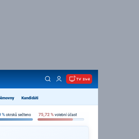
TV živě
němovny
Kandidáti
0
%
75,72
%
okrsků sečteno
volební účast