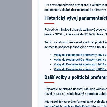
Pro srovnání místních preferencí s okolím jsou
posledních volbách do Poslanecké sněmovny v r
Historický vývoj parlamentníc
Pohled do minulosti ukazuje zajímavý vývoj v
koalice SPOLU, která získala 32,36 % hlasů. Na
Tento portál nabízí možnost sledovat politické
se měnila podpora jednotlivých stran a hnutí v
Volby do Poslanecké sněmovny 2021 v 
Volby do Poslanecké sněmovny 2017 v 
Volby do Poslanecké sněmovny 2013 v 
Volby do Poslanecké sněmovny 2010 v 
Další volby a politické prefere
Obyvatelé se aktivně účastní i dalších volební
Pavel (42,88 %), následovaný Andrejem Babišem
Místní politickou scénu formují také výsledky
komunálních voleb ve Stehelčevsi
, které rozho