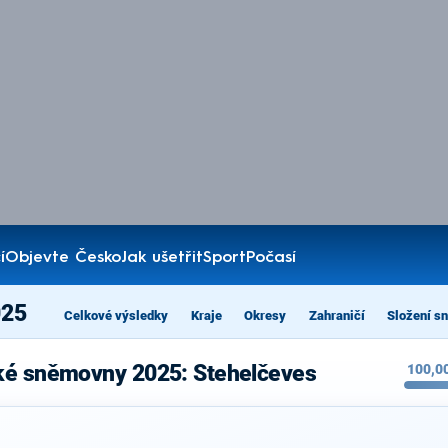
í
Objevte Česko
Jak ušetřit
Sport
Počasí
025
Celkové výsledky
Kraje
Okresy
Zahraničí
Složení s
ké sněmovny 2025: Stehelčeves
100,0