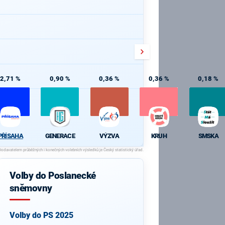
2,71 %
0,90 %
0,36 %
0,36 %
0,18 %
PŘÍSAHA
GENERACE
VÝZVA
KRUH
SMSKA
Volby do Poslanecké
sněmovny
Volby do PS 2025