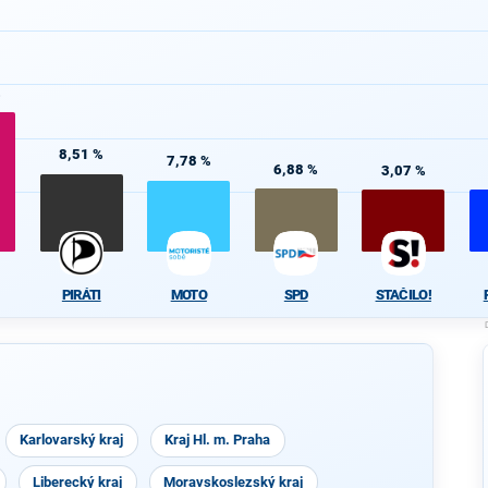
%
8,51 %
7,78 %
6,88 %
3,07 %
PIRÁTI
MOTO
SPD
STAČILO!
Karlovarský kraj
Kraj Hl. m. Praha
Liberecký kraj
Moravskoslezský kraj