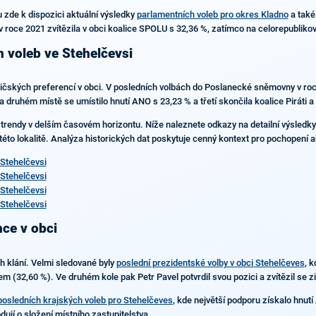
 zde k dispozici aktuální výsledky
parlamentních voleb pro okres Kladno
a také
oce 2021 zvítězila v obci koalice SPOLU s 32,36 %, zatímco na celorepublikov
h voleb ve Stehelčevsi
oličských preferencí v obci. V posledních volbách do Poslanecké sněmovny v r
 druhém místě se umístilo hnutí ANO s 23,23 % a třetí skončila koalice Piráti 
 trendy v delším časovém horizontu. Níže naleznete odkazy na detailní výsledky 
 této lokalitě. Analýza historických dat poskytuje cenný kontext pro pochopení a
Stehelčevsi
Stehelčevsi
Stehelčevsi
Stehelčevsi
nce v obci
ch klání. Velmi sledované byly
poslední prezidentské volby v obci Stehelčeves
, k
 (32,60 %). Ve druhém kole pak Petr Pavel potvrdil svou pozici a zvítězil se 
posledních krajských voleb pro Stehelčeves
, kde největší podporu získalo hnutí
dují o složení místního zastupitelstva.