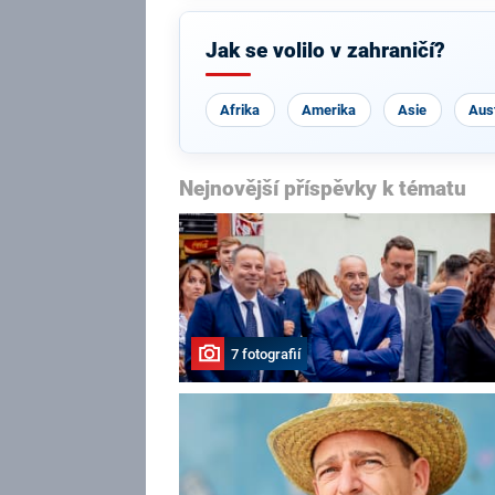
Jak se volilo v zahraničí?
Afrika
Amerika
Asie
Aust
Nejnovější příspěvky k tématu
7 fotografií