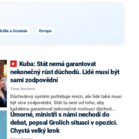
rálie a Oceánie
Evropa
Kuba: Stát nemá garantovat
nekonečný růst důchodů. Lidé musí být
sami zodpovědní
Téma: Rozhovor
Důchodový systém potřebuje revizi, ale lidé také musí
být více zodpovědní. Stát tu není od toho, aby
každému garantoval nekonečně rostoucí důchod.
Úmorné, ministři s námi nechodí do
Chybí tu nový systém a my ho představíme,řekl
hejtman Jihočeského kraje a předseda hnutí Naše
debat, popsal Grolich situaci v opozici.
Česko Martin Kuba v rozhovoru pro CNN Prima NEWS.
Chystá velký krok
V čele státu pak podle něj nemůže být člověk, který by