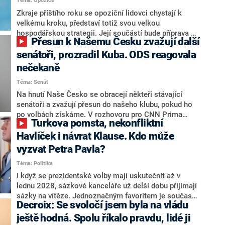
Téma: Opozice
střetem zájmů omezoval čerpání financí a rozvoj,
dodal. Řešení u Andreje Babiše ale hodnotit nechtěl.
Zkraje příštího roku se opoziční lidovci chystají k
velkému kroku, představí totiž svou velkou
hospodářskou strategii. Její součástí bude příprava na
Přesun k Našemu Česku zvažují další
stárnutí populace, řekl ve středu na setkání s novináři
nový předseda lidovců Jan Grolich. Ten zároveň v
senátoři, prozradil Kuba. ODS reagovala
senátních volbách kandiduje ve Vyškově. Popsal i
nečekaně
aktivitu opozice, o níž vládní strany nebo političtí
Téma: Senát
komentátoři mluví jako o slabé a v defenzivě. „Je to
úmorná práce upozorňovat na chyby vlády. Ministři s
Na hnutí Naše Česko se obracejí někteří stávající
námi navíc nechodí do debat. Chceme ale ukazovat
senátoři a zvažují přesun do našeho klubu, pokud ho
svoje témata,“ odpověděl Grolich na dotaz CNN Prima
po volbách získáme. V rozhovoru pro CNN Prima
Turkova pomsta, nekonfliktní
NEWS.
NEWS to řekl zakladatel hnutí a jihočeský hejtman
Martin Kuba. Konkrétní nebyl, ale získat by takto mohl
Havlíček i návrat Klause. Kdo může
například senátora Zdeňka Hrabu, který je dnes
vyzvat Petra Pavla?
součástí klubu ODS a TOP 09. Hraba to na dotaz
Téma: Politika
redakce nevyloučil. Předseda klubu senátorů ODS
Zdeněk Nytra redakci řekl, že počítá s odchodem
I když se prezidentské volby mají uskutečnit až v
některých senátorů z klubu a že Naše Česko není
lednu 2028, sázkové kanceláře už delší dobu přijímají
nepřítel, ale soupeř.
sázky na vítěze. Jednoznačným favoritem je současná
Decroix: Se svoločí jsem byla na vládu
hlava státu Petr Pavel. Daleko za ním pak bookmakeři
zmiňují dva výrazné politiky ANO, tedy premiéra
ještě hodná. Spolu říkalo pravdu, lidé ji