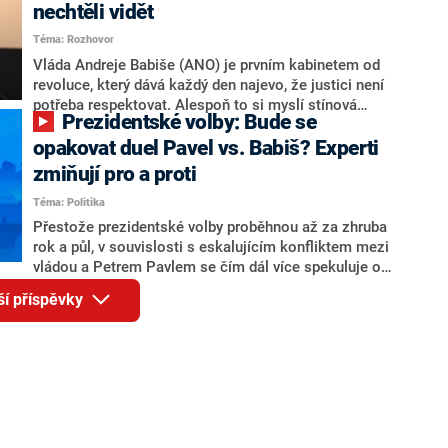
Andreje Babiše a ministra průmyslu Karla Havlíčka.
nechtěli vidět
Oblíbeným tipem samotných sázkařů je poslanec za
Téma: Rozhovor
Motoristy Filip Turek. Politolog Jan Kubáček nicméně
o případné kandidatuře kohokoliv ze zmíněné trojice
Vláda Andreje Babiše (ANO) je prvním kabinetem od
značně pochybuje. Podle něj současná koalice dosud
revoluce, který dává každý den najevo, že justici není
nemá osobu, která by Pavlovi mohla konkurovat.
potřeba respektovat. Alespoň to si myslí stínová
Prezidentské volby: Bude se
ministryně spravedlnosti ODS Eva Decroix. V
rozhovoru pro CNN Prima NEWS si nebrala servítky
opakovat duel Pavel vs. Babiš? Experti
ohledně politického výkonu svého nástupce Jeronýma
zmiňují pro a proti
Tejce (za ANO) či vládní zmocněnkyně pro lidská
Téma: Politika
práva Taťány Malé (ANO). Označením „svoloč“ na
adresu vlády prý byla ještě hodná. Decroix se také
Přestože prezidentské volby proběhnou až za zhruba
vrátila k volební porážce koalice Spolu či promluvila o
rok a půl, v souvislosti s eskalujícím konfliktem mezi
hnutí Naše Česko Martina Kuby.
vládou a Petrem Pavlem se čím dál více spekuluje o
tom, koho by do bitvy o Hrad mohla vyslat současná
ší příspěvky
koalice. Někteří političtí komentátoři znovu vytahují
jméno premiéra Andreje Babiše (ANO). Jak moc je
pravděpodobné, že se v prezidentských volbách 2028
bude znovu opakovat souboj z roku 2023?