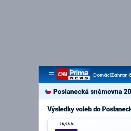
Domácí
Zahranič
Pořady
Poslanecká sněmovna 2
Výsledky voleb do Poslanec
28,98 %