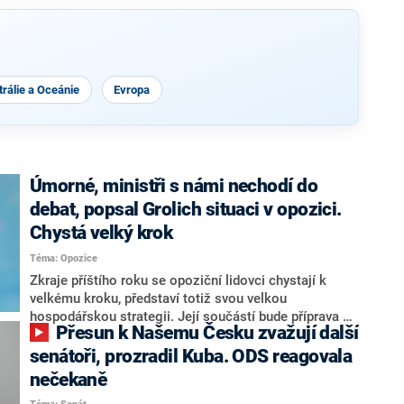
rálie a Oceánie
Evropa
Úmorné, ministři s námi nechodí do
debat, popsal Grolich situaci v opozici.
Chystá velký krok
Téma: Opozice
Zkraje příštího roku se opoziční lidovci chystají k
velkému kroku, představí totiž svou velkou
hospodářskou strategii. Její součástí bude příprava na
Přesun k Našemu Česku zvažují další
stárnutí populace, řekl ve středu na setkání s novináři
nový předseda lidovců Jan Grolich. Ten zároveň v
senátoři, prozradil Kuba. ODS reagovala
senátních volbách kandiduje ve Vyškově. Popsal i
nečekaně
aktivitu opozice, o níž vládní strany nebo političtí