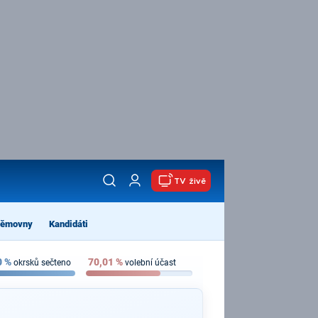
TV živě
němovny
Kandidáti
0
%
70,01
%
okrsků sečteno
volební účast