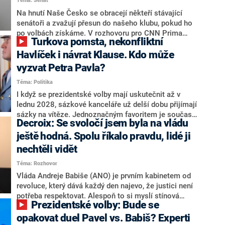
Téma: Senát
komentátoři mluví jako o slabé a v defenzivě. „Je to
úmorná práce upozorňovat na chyby vlády. Ministři s
Na hnutí Naše Česko se obracejí někteří stávající
námi navíc nechodí do debat. Chceme ale ukazovat
senátoři a zvažují přesun do našeho klubu, pokud ho
svoje témata,“ odpověděl Grolich na dotaz CNN Prima
po volbách získáme. V rozhovoru pro CNN Prima
Turkova pomsta, nekonfliktní
NEWS.
NEWS to řekl zakladatel hnutí a jihočeský hejtman
Martin Kuba. Konkrétní nebyl, ale získat by takto mohl
Havlíček i návrat Klause. Kdo může
například senátora Zdeňka Hrabu, který je dnes
vyzvat Petra Pavla?
součástí klubu ODS a TOP 09. Hraba to na dotaz
Téma: Politika
redakce nevyloučil. Předseda klubu senátorů ODS
Zdeněk Nytra redakci řekl, že počítá s odchodem
I když se prezidentské volby mají uskutečnit až v
některých senátorů z klubu a že Naše Česko není
lednu 2028, sázkové kanceláře už delší dobu přijímají
nepřítel, ale soupeř.
sázky na vítěze. Jednoznačným favoritem je současná
Decroix: Se svoločí jsem byla na vládu
hlava státu Petr Pavel. Daleko za ním pak bookmakeři
zmiňují dva výrazné politiky ANO, tedy premiéra
ještě hodná. Spolu říkalo pravdu, lidé ji
Andreje Babiše a ministra průmyslu Karla Havlíčka.
nechtěli vidět
Oblíbeným tipem samotných sázkařů je poslanec za
Téma: Rozhovor
Motoristy Filip Turek. Politolog Jan Kubáček nicméně
o případné kandidatuře kohokoliv ze zmíněné trojice
Vláda Andreje Babiše (ANO) je prvním kabinetem od
značně pochybuje. Podle něj současná koalice dosud
revoluce, který dává každý den najevo, že justici není
nemá osobu, která by Pavlovi mohla konkurovat.
potřeba respektovat. Alespoň to si myslí stínová
Prezidentské volby: Bude se
ministryně spravedlnosti ODS Eva Decroix. V
rozhovoru pro CNN Prima NEWS si nebrala servítky
opakovat duel Pavel vs. Babiš? Experti