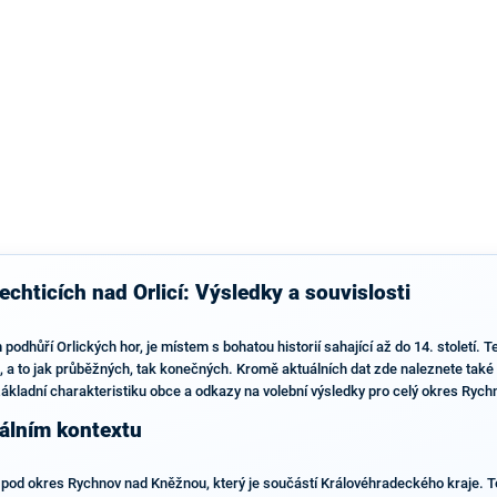
výsledky než ve zbytku republiky.
chticích nad Orlicí: Výsledky a souvislosti
podhůří Orlických hor, je místem s bohatou historií sahající až do 14. století. 
 to jak průběžných, tak konečných. Kromě aktuálních dat zde naleznete také de
základní charakteristiku obce a odkazy na volební výsledky pro celý okres Ryc
nálním kontextu
í pod okres Rychnov nad Kněžnou, který je součástí Královéhradeckého kraje. T