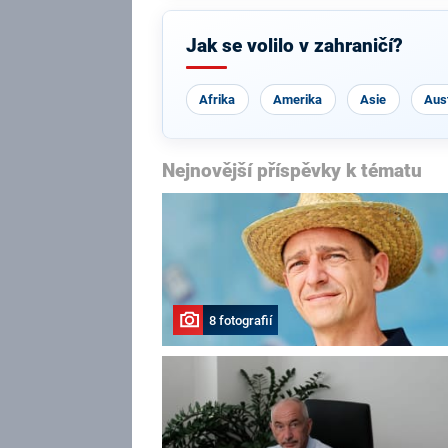
Jak se volilo v zahraničí?
Afrika
Amerika
Asie
Aust
Nejnovější příspěvky k tématu
8 fotografií