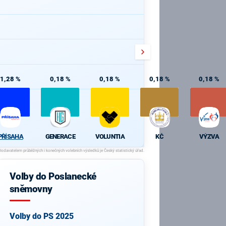
1,28 %
0,18 %
0,18 %
0,18 %
0,18 %
PŘÍSAHA
GENERACE
VOLUNTIA
KČ
VÝZVA
Volby do Poslanecké
sněmovny
Volby do PS 2025