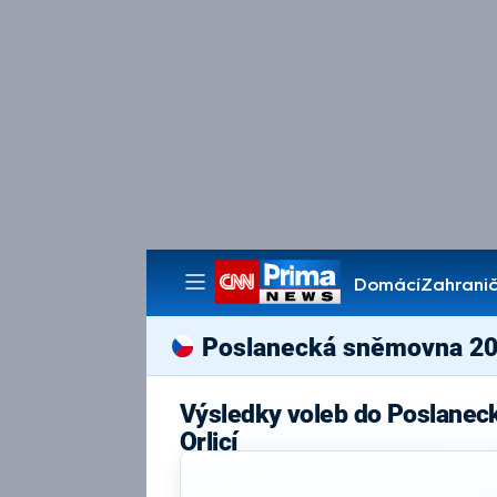
Domácí
Zahranič
Pořady
Poslanecká sněmovna 2
Výsledky voleb do Poslanec
Orlicí