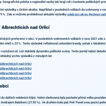
. Geografická poloha a regionální vazby tak hrají roli v kontextu politických pre
stní výsledky s širším okolím. Například v posledních volbách do sněmovny v ro
,79 %. Zde si můžete prohlédnout aktuální výsledky
voleb pro okres Rychnov na
 Albrechticích nad Orlicí
oličských preferencí v obci. V posledních sněmovních volbách v roce 2021 zde
m ANO s 23 %. Tento výsledek reflektoval celostátní trendy, avšak s lokálními s
é rozložení sil, což dokládá dynamiku politické scény. Tento portál nabízí detailn
řehledný archiv výsledků z minulých let.
lbrechticích nad Orlicí
lbrechticích nad Orlicí
lbrechticích nad Orlicí
lbrechticích nad Orlicí
 obci
do dalších volebních klání. Velmi sledovaná byla poslední přímá volba preziden
ý Andrejem Babišem (27,95 %). Ve druhém kole pak Petr Pavel svou pozici potvrdi