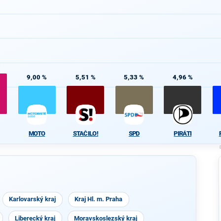
%
9,00 %
5,51 %
5,33 %
4,96 %
MOTO
STAČILO!
SPD
PIRÁTI
Karlovarský kraj
Kraj Hl. m. Praha
Liberecký kraj
Moravskoslezský kraj