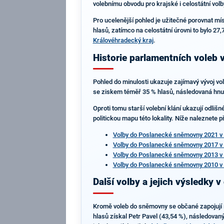
volebnímu obvodu pro krajské i celostátní volby
Pro ucelenější pohled je užitečné porovnat mí
hlasů, zatímco na celostátní úrovni to bylo 27
Královéhradecký kraj
.
Historie parlamentních voleb v
Pohled do minulosti ukazuje zajímavý vývoj v
se ziskem téměř 35 % hlasů, následovaná hnutí
Oproti tomu starší volební klání ukazují odlišn
politickou mapu této lokality. Níže naleznete p
Volby do Poslanecké sněmovny 2021 v A
Volby do Poslanecké sněmovny 2017 v A
Volby do Poslanecké sněmovny 2013 v A
Volby do Poslanecké sněmovny 2010 v A
Další volby a jejich výsledky v
Kromě voleb do sněmovny se občané zapojují i 
hlasů získal Petr Pavel (43,54 %), následovan