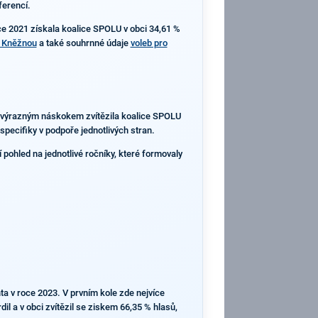
ferencí.
ce 2021 získala koalice SPOLU v obci 34,61 %
d Kněžnou
a také souhrnné údaje
voleb pro
 s výrazným náskokem zvítězila koalice SPOLU
pecifiky v podpoře jednotlivých stran.
í pohled na jednotlivé ročníky, které formovaly
ta v roce 2023. V prvním kole zde nejvíce
l a v obci zvítězil se ziskem 66,35 % hlasů,