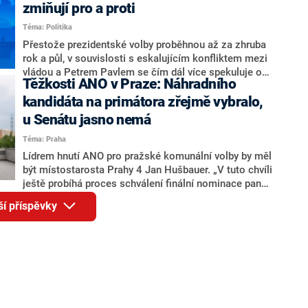
ohledně politického výkonu svého nástupce Jeronýma
zmiňují pro a proti
Tejce (za ANO) či vládní zmocněnkyně pro lidská
Téma: Politika
práva Taťány Malé (ANO). Označením „svoloč“ na
adresu vlády prý byla ještě hodná. Decroix se také
Přestože prezidentské volby proběhnou až za zhruba
vrátila k volební porážce koalice Spolu či promluvila o
rok a půl, v souvislosti s eskalujícím konfliktem mezi
hnutí Naše Česko Martina Kuby.
vládou a Petrem Pavlem se čím dál více spekuluje o
Těžkosti ANO v Praze: Náhradního
tom, koho by do bitvy o Hrad mohla vyslat současná
koalice. Někteří političtí komentátoři znovu vytahují
kandidáta na primátora zřejmě vybralo,
jméno premiéra Andreje Babiše (ANO). Jak moc je
u Senátu jasno nemá
pravděpodobné, že se v prezidentských volbách 2028
Téma: Praha
bude znovu opakovat souboj z roku 2023?
Lídrem hnutí ANO pro pražské komunální volby by měl
být místostarosta Prahy 4 Jan Hušbauer. „V tuto chvíli
ještě probíhá proces schválení finální nominace pana
Jana Hušbauera Výborem hnutí ANO,“ uvedl pro
ší příspěvky
redakci místopředseda pražského ANO Martin
Benkovič. O Hušbauerovi se spekulovalo jako o
náhradníkovi v čele pražské kandidátky poté, co
rezignoval po sérii nejasností v majetkových
přiznáních a pořizování bytů Ondřej Prokop. Zároveň
ale stále není jasné, kdo bude za ANO kandidovat ve
dvou ze tří pražských obvodů do horní komory
parlamentu. ANO má v Praze dlouhodobě horší