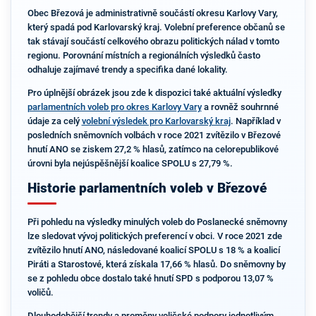
Obec Březová je administrativně součástí okresu Karlovy Vary,
který spadá pod Karlovarský kraj. Volební preference občanů se
tak stávají součástí celkového obrazu politických nálad v tomto
regionu. Porovnání místních a regionálních výsledků často
odhaluje zajímavé trendy a specifika dané lokality.
Pro úplnější obrázek jsou zde k dispozici také aktuální výsledky
parlamentních voleb pro okres Karlovy Vary
a rovněž souhrnné
údaje za celý
volební výsledek pro Karlovarský kraj
. Například v
posledních sněmovních volbách v roce 2021 zvítězilo v Březové
hnutí ANO se ziskem 27,2 % hlasů, zatímco na celorepublikové
úrovni byla nejúspěšnější koalice SPOLU s 27,79 %.
Historie parlamentních voleb v Březové
Při pohledu na výsledky minulých voleb do Poslanecké sněmovny
lze sledovat vývoj politických preferencí v obci. V roce 2021 zde
zvítězilo hnutí ANO, následované koalicí SPOLU s 18 % a koalicí
Piráti a Starostové, která získala 17,66 % hlasů. Do sněmovny by
se z pohledu obce dostalo také hnutí SPD s podporou 13,07 %
voličů.
Dlouhodobější trendy a proměny voličské podpory jednotlivým