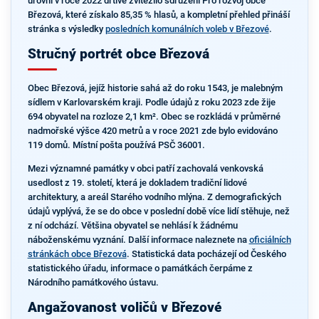
úrovni v roce 2022 drtivě zvítězilo sdružení Pro rozvoj obce
Březová, které získalo 85,35 % hlasů, a kompletní přehled přináší
stránka s výsledky
posledních komunálních voleb v Březové
.
Stručný portrét obce Březová
Obec Březová, jejíž historie sahá až do roku 1543, je malebným
sídlem v Karlovarském kraji. Podle údajů z roku 2023 zde žije
694 obyvatel na rozloze 2,1 km². Obec se rozkládá v průměrné
nadmořské výšce 420 metrů a v roce 2021 zde bylo evidováno
119 domů. Místní pošta používá PSČ 36001.
Mezi významné památky v obci patří zachovalá venkovská
usedlost z 19. století, která je dokladem tradiční lidové
architektury, a areál Starého vodního mlýna. Z demografických
údajů vyplývá, že se do obce v poslední době více lidí stěhuje, než
z ní odchází. Většina obyvatel se nehlásí k žádnému
náboženskému vyznání. Další informace naleznete na
oficiálních
stránkách obce Březová
. Statistická data pocházejí od Českého
statistického úřadu, informace o památkách čerpáme z
Národního památkového ústavu.
Angažovanost voličů v Březové