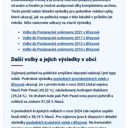
stranám a hnutím je možné analyzovat díky kompletnímu archivu.
Tento portál nabízí detailní výsledky pro jednotlivé volební cykly,
které ukazují, jak se politická mapa v této lokalitě v průběhu let
měnila. Níže naleznete odkazy na starší výsledky.
Volby do Poslanecké sněmovny 2021 v Březové
Volby do Poslanecké sněmovny 2017 v Březové
Volby do Poslanecké sněmovny 2013 v Březové
Volby do Poslanecké sněmovny 2010 v Březové
Další volby a jejich výsledky v obci
Zajímavý pohled na politické smýšlení obyvatel nabízejí i jiné typy
voleb. Podrobné výsledky
posledních prezidentských voleb v
Březové
ukazují, že v prvním kole v roce 2023 získal nejvíce
hlasů Petr Pavel (43,32 %), následovaný Andrejem Babišem
(29,24 %). Ve druhém kole pak Petr Pavel svou pozici potvrdil a
zvítězil se ziskem 57,28 % hlasů.
V posledních krajských volbách v roce 2024 zde nejvíce uspělo
hnutí ANO s 38,19 % hlasů. Pro zájemce jsou k dispozici i detailní
výsledky
posledních krajských voleb v Březové
. Na komunální