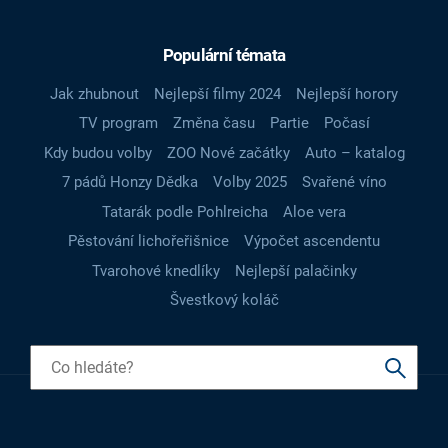
Populární témata
Jak zhubnout
Nejlepší filmy 2024
Nejlepší horory
TV program
Změna času
Partie
Počasí
Kdy budou volby
ZOO Nové začátky
Auto – katalog
7 pádů Honzy Dědka
Volby 2025
Svařené víno
Tatarák podle Pohlreicha
Aloe vera
Pěstování lichořeřišnice
Výpočet ascendentu
Tvarohové knedlíky
Nejlepší palačinky
Švestkový koláč