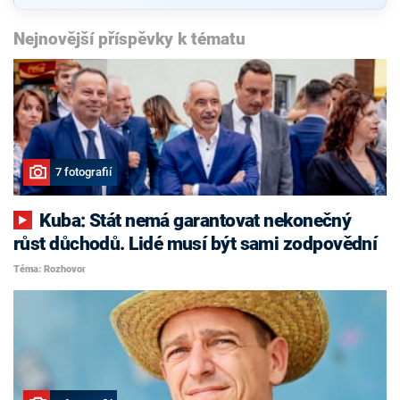
Nejnovější příspěvky k tématu
7 fotografií
Kuba: Stát nemá garantovat nekonečný
růst důchodů. Lidé musí být sami zodpovědní
Téma: Rozhovor