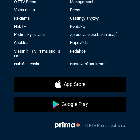
O FTV Prima
Management
Volná místa
Press
Reklama
Castingy a výzvy
HbbTV
Kontakty
Podmínky užívání
Zpracování osobních údajů
Cookies
Nápověda
Vlastník FTV Prima spol. s
Redakce
r.o.
Nahlásit chybu
Nastavení soukromí
App Store
Google Play
© FTV Prima spol. s r.o.