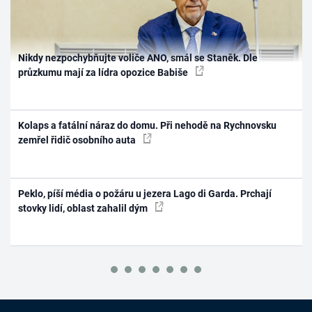
Nikdy nezpochybňujte voliče ANO, smál se Staněk. Dle
průzkumu mají za lídra opozice Babiše
Kolaps a fatální náraz do domu. Při nehodě na Rychnovsku
zemřel řidič osobního auta
Peklo, píší média o požáru u jezera Lago di Garda. Prchají
stovky lidí, oblast zahalil dým