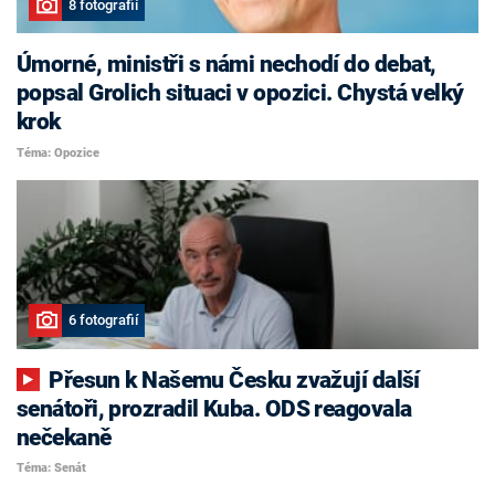
8 fotografií
Úmorné, ministři s námi nechodí do debat,
popsal Grolich situaci v opozici. Chystá velký
krok
Téma: Opozice
6 fotografií
Přesun k Našemu Česku zvažují další
senátoři, prozradil Kuba. ODS reagovala
nečekaně
Téma: Senát