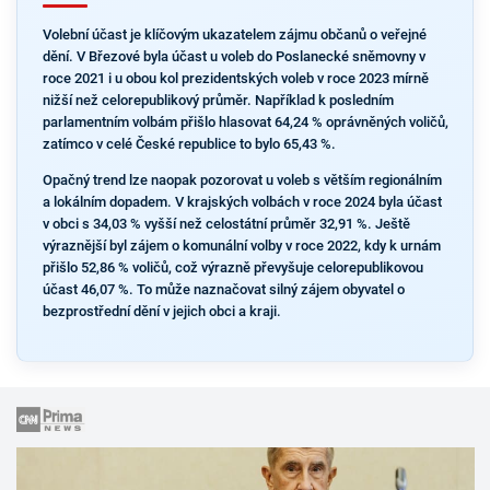
Volební účast je klíčovým ukazatelem zájmu občanů o veřejné
dění. V Březové byla účast u voleb do Poslanecké sněmovny v
roce 2021 i u obou kol prezidentských voleb v roce 2023 mírně
nižší než celorepublikový průměr. Například k posledním
parlamentním volbám přišlo hlasovat 64,24 % oprávněných voličů,
zatímco v celé České republice to bylo 65,43 %.
Opačný trend lze naopak pozorovat u voleb s větším regionálním
a lokálním dopadem. V krajských volbách v roce 2024 byla účast
v obci s 34,03 % vyšší než celostátní průměr 32,91 %. Ještě
výraznější byl zájem o komunální volby v roce 2022, kdy k urnám
přišlo 52,86 % voličů, což výrazně převyšuje celorepublikovou
účast 46,07 %. To může naznačovat silný zájem obyvatel o
bezprostřední dění v jejich obci a kraji.