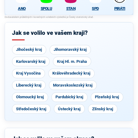
ANO
SPOLU
STAN
SPD
PIRÁTI
Jak se volilo ve vašem kraji?
Jihočeský kraj
Jihomoravský kraj
Karlovarský kraj
Kraj Hl. m. Praha
Kraj Vysočina
Královéhradecký kraj
Liberecký kraj
Moravskoslezský kraj
Olomoucký kraj
Pardubický kraj
Plzeňský kraj
Středočeský kraj
Ústecký kraj
Zlínský kraj