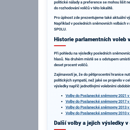
politické nálady a preference se mohou lišit ne
do rozhodování voličů v této lokalitě.
Pro úplnost zde prezentujeme také aktuální v
Například v posledních sněmovních volbách v r
SPOLU.
Historie parlamentních voleb 
Při pohledu na výsledky posledních sněmovních
hlasů. Na druhém místě se s odstupem umístila
deset procent voličů.
Zajímavostí je, že do pětiprocentní hranice nu
politických sympatií, než jaké se projevilo v c
výsledky napříč jednotlivými volebními období
Volby do Poslanecké sněmovny 2021 v 
Volby do Poslanecké sněmovny 2017 v 
Volby do Poslanecké sněmovny 2013 v 
Volby do Poslanecké sněmovny 2010 v 
Další volby a jejich výsledky v