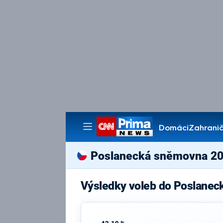
Domácí
Zahranič
Pořady
Poslanecká sněmovna 2
Výsledky voleb do Poslanec