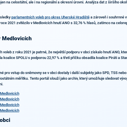
jen na celostátní, ale i na regionální a okresní úrovni. Analýza dat z širšího oko
ýsledky
parlamentních voleb pro okres Uherské Hradiště
a zároveň i souhrnné 
oce 2021 zvítězilo v Medlovicích hnutí ANO s 32,76 % hlasů, zatímco na celorepu
v Medlovicích
 voleb z roku 2021 je patrné, že největší podporu v obci získalo hnutí ANO, kte
 koalice SPOLU s podporou 22,97 % a třetí příčku obsadila koalice Piráti a Sta
tné pro vstup do sněmovny se v obci dostaly i další subjekty jako SPD, TSS neb
elostátním měřítku. Tento portál slouží jako archiv, který umožňuje sledovat výv
mi.
Medlovicích
Medlovicích
Medlovicích
Medlovicích
 obci