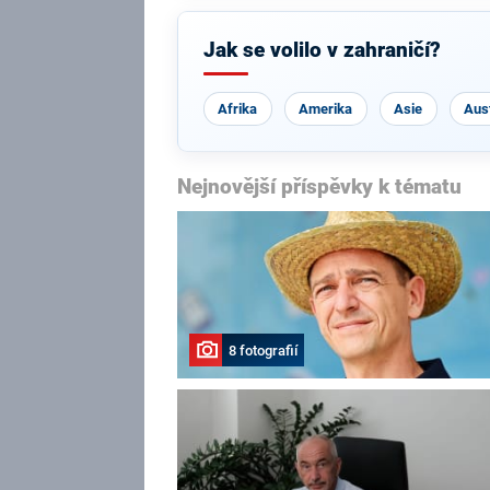
Jak se volilo v zahraničí?
Afrika
Amerika
Asie
Aust
Nejnovější příspěvky k tématu
8 fotografií