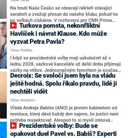
Téma: Senát
komentátoři mluví jako o slabé a v defenzivě. „Je to
úmorná práce upozorňovat na chyby vlády. Ministři s
Na hnutí Naše Česko se obracejí někteří stávající
námi navíc nechodí do debat. Chceme ale ukazovat
senátoři a zvažují přesun do našeho klubu, pokud ho
svoje témata,“ odpověděl Grolich na dotaz CNN Prima
po volbách získáme. V rozhovoru pro CNN Prima
Turkova pomsta, nekonfliktní
NEWS.
NEWS to řekl zakladatel hnutí a jihočeský hejtman
Martin Kuba. Konkrétní nebyl, ale získat by takto mohl
Havlíček i návrat Klause. Kdo může
například senátora Zdeňka Hrabu, který je dnes
vyzvat Petra Pavla?
součástí klubu ODS a TOP 09. Hraba to na dotaz
Téma: Politika
redakce nevyloučil. Předseda klubu senátorů ODS
Zdeněk Nytra redakci řekl, že počítá s odchodem
I když se prezidentské volby mají uskutečnit až v
některých senátorů z klubu a že Naše Česko není
lednu 2028, sázkové kanceláře už delší dobu přijímají
nepřítel, ale soupeř.
sázky na vítěze. Jednoznačným favoritem je současná
Decroix: Se svoločí jsem byla na vládu
hlava státu Petr Pavel. Daleko za ním pak bookmakeři
zmiňují dva výrazné politiky ANO, tedy premiéra
ještě hodná. Spolu říkalo pravdu, lidé ji
Andreje Babiše a ministra průmyslu Karla Havlíčka.
nechtěli vidět
Oblíbeným tipem samotných sázkařů je poslanec za
Téma: Rozhovor
Motoristy Filip Turek. Politolog Jan Kubáček nicméně
o případné kandidatuře kohokoliv ze zmíněné trojice
Vláda Andreje Babiše (ANO) je prvním kabinetem od
značně pochybuje. Podle něj současná koalice dosud
revoluce, který dává každý den najevo, že justici není
nemá osobu, která by Pavlovi mohla konkurovat.
potřeba respektovat. Alespoň to si myslí stínová
Prezidentské volby: Bude se
ministryně spravedlnosti ODS Eva Decroix. V
rozhovoru pro CNN Prima NEWS si nebrala servítky
opakovat duel Pavel vs. Babiš? Experti