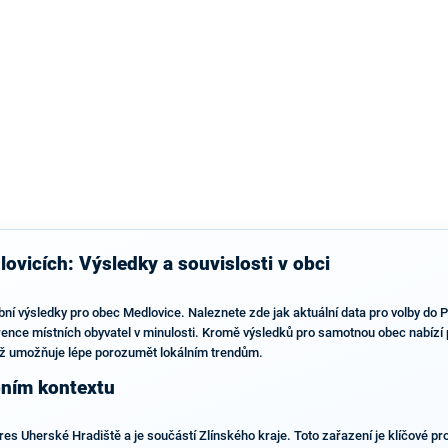
výsledky než ve zbytku republiky.
ovicích: Výsledky a souvislosti v obci
bní výsledky pro obec Medlovice. Naleznete zde jak aktuální data pro volby do
erence místních obyvatel v minulosti. Kromě výsledků pro samotnou obec nabízí p
což umožňuje lépe porozumět lokálním trendům.
bním kontextu
s Uherské Hradiště a je součástí Zlínského kraje. Toto zařazení je klíčové pr