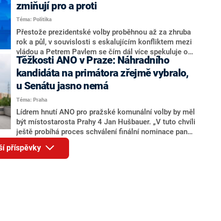
ohledně politického výkonu svého nástupce Jeronýma
zmiňují pro a proti
Tejce (za ANO) či vládní zmocněnkyně pro lidská
Téma: Politika
práva Taťány Malé (ANO). Označením „svoloč“ na
adresu vlády prý byla ještě hodná. Decroix se také
Přestože prezidentské volby proběhnou až za zhruba
vrátila k volební porážce koalice Spolu či promluvila o
rok a půl, v souvislosti s eskalujícím konfliktem mezi
hnutí Naše Česko Martina Kuby.
vládou a Petrem Pavlem se čím dál více spekuluje o
Těžkosti ANO v Praze: Náhradního
tom, koho by do bitvy o Hrad mohla vyslat současná
koalice. Někteří političtí komentátoři znovu vytahují
kandidáta na primátora zřejmě vybralo,
jméno premiéra Andreje Babiše (ANO). Jak moc je
u Senátu jasno nemá
pravděpodobné, že se v prezidentských volbách 2028
Téma: Praha
bude znovu opakovat souboj z roku 2023?
Lídrem hnutí ANO pro pražské komunální volby by měl
být místostarosta Prahy 4 Jan Hušbauer. „V tuto chvíli
ještě probíhá proces schválení finální nominace pana
Jana Hušbauera Výborem hnutí ANO,“ uvedl pro
ší příspěvky
redakci místopředseda pražského ANO Martin
Benkovič. O Hušbauerovi se spekulovalo jako o
náhradníkovi v čele pražské kandidátky poté, co
rezignoval po sérii nejasností v majetkových
přiznáních a pořizování bytů Ondřej Prokop. Zároveň
ale stále není jasné, kdo bude za ANO kandidovat ve
dvou ze tří pražských obvodů do horní komory
parlamentu. ANO má v Praze dlouhodobě horší