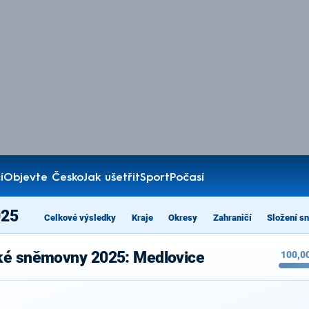
í
Objevte Česko
Jak ušetřit
Sport
Počasí
025
Celkové výsledky
Kraje
Okresy
Zahraničí
Složení s
ké sněmovny 2025: Medlovice
100,0