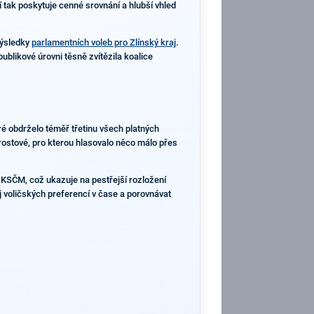
lí tak poskytuje cenné srovnání a hlubší vhled
výsledky
parlamentních voleb pro Zlínský kraj
.
blikové úrovni těsně zvítězila koalice
ré obdrželo téměř třetinu všech platných
rostové, pro kterou hlasovalo něco málo přes
o KSČM, což ukazuje na pestřejší rozložení
oj voličských preferencí v čase a porovnávat