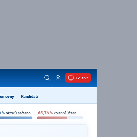
TV živě
němovny
Kandidáti
0
%
65,76
%
okrsků sečteno
volební účast