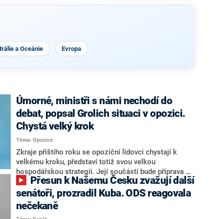
rálie a Oceánie
Evropa
Úmorné, ministři s námi nechodí do
debat, popsal Grolich situaci v opozici.
Chystá velký krok
Téma: Opozice
Zkraje příštího roku se opoziční lidovci chystají k
velkému kroku, představí totiž svou velkou
hospodářskou strategii. Její součástí bude příprava na
Přesun k Našemu Česku zvažují další
stárnutí populace, řekl ve středu na setkání s novináři
nový předseda lidovců Jan Grolich. Ten zároveň v
senátoři, prozradil Kuba. ODS reagovala
senátních volbách kandiduje ve Vyškově. Popsal i
nečekaně
aktivitu opozice, o níž vládní strany nebo političtí