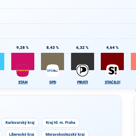
%
9,28 %
8,43 %
6,32 %
4,64 %
STAN
SPD
PIRÁTI
STAČILO!
Karlovarský kraj
Kraj Hl. m. Praha
Liberecký kraj
Moravskoslezský kraj