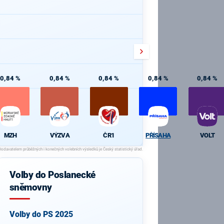
0,84 %
0,84 %
0,84 %
0,84 %
0,84 %
MZH
VÝZVA
ČR1
PŘÍSAHA
VOLT
Volby do Poslanecké
sněmovny
Volby do PS 2025