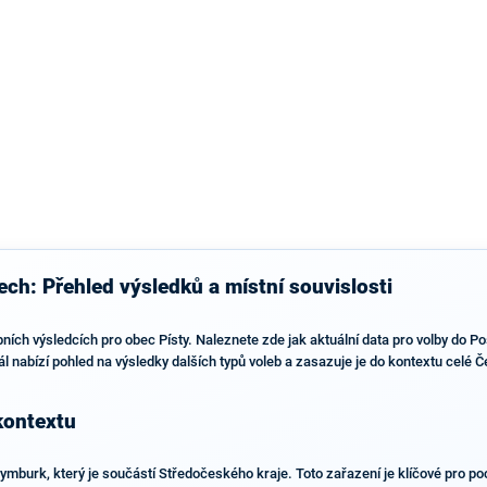
výsledky než ve zbytku republiky.
ech: Přehled výsledků a místní souvislosti
bních výsledcích pro obec Písty. Naleznete zde jak aktuální data pro volby do 
l nabízí pohled na výsledky dalších typů voleb a zasazuje je do kontextu celé 
kontextu
mburk, který je součástí Středočeského kraje. Toto zařazení je klíčové pro poc