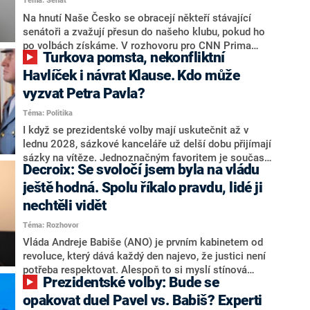
Téma: Senát
komentátoři mluví jako o slabé a v defenzivě. „Je to
úmorná práce upozorňovat na chyby vlády. Ministři s
Na hnutí Naše Česko se obracejí někteří stávající
námi navíc nechodí do debat. Chceme ale ukazovat
senátoři a zvažují přesun do našeho klubu, pokud ho
svoje témata,“ odpověděl Grolich na dotaz CNN Prima
po volbách získáme. V rozhovoru pro CNN Prima
Turkova pomsta, nekonfliktní
NEWS.
NEWS to řekl zakladatel hnutí a jihočeský hejtman
Martin Kuba. Konkrétní nebyl, ale získat by takto mohl
Havlíček i návrat Klause. Kdo může
například senátora Zdeňka Hrabu, který je dnes
vyzvat Petra Pavla?
součástí klubu ODS a TOP 09. Hraba to na dotaz
Téma: Politika
redakce nevyloučil. Předseda klubu senátorů ODS
Zdeněk Nytra redakci řekl, že počítá s odchodem
I když se prezidentské volby mají uskutečnit až v
některých senátorů z klubu a že Naše Česko není
lednu 2028, sázkové kanceláře už delší dobu přijímají
nepřítel, ale soupeř.
sázky na vítěze. Jednoznačným favoritem je současná
Decroix: Se svoločí jsem byla na vládu
hlava státu Petr Pavel. Daleko za ním pak bookmakeři
zmiňují dva výrazné politiky ANO, tedy premiéra
ještě hodná. Spolu říkalo pravdu, lidé ji
Andreje Babiše a ministra průmyslu Karla Havlíčka.
nechtěli vidět
Oblíbeným tipem samotných sázkařů je poslanec za
Téma: Rozhovor
Motoristy Filip Turek. Politolog Jan Kubáček nicméně
o případné kandidatuře kohokoliv ze zmíněné trojice
Vláda Andreje Babiše (ANO) je prvním kabinetem od
značně pochybuje. Podle něj současná koalice dosud
revoluce, který dává každý den najevo, že justici není
nemá osobu, která by Pavlovi mohla konkurovat.
potřeba respektovat. Alespoň to si myslí stínová
Prezidentské volby: Bude se
ministryně spravedlnosti ODS Eva Decroix. V
rozhovoru pro CNN Prima NEWS si nebrala servítky
opakovat duel Pavel vs. Babiš? Experti