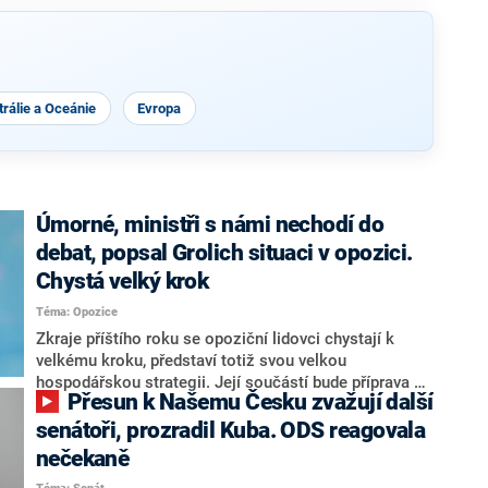
rálie a Oceánie
Evropa
Úmorné, ministři s námi nechodí do
debat, popsal Grolich situaci v opozici.
Chystá velký krok
Téma: Opozice
Zkraje příštího roku se opoziční lidovci chystají k
velkému kroku, představí totiž svou velkou
hospodářskou strategii. Její součástí bude příprava na
Přesun k Našemu Česku zvažují další
stárnutí populace, řekl ve středu na setkání s novináři
nový předseda lidovců Jan Grolich. Ten zároveň v
senátoři, prozradil Kuba. ODS reagovala
senátních volbách kandiduje ve Vyškově. Popsal i
nečekaně
aktivitu opozice, o níž vládní strany nebo političtí