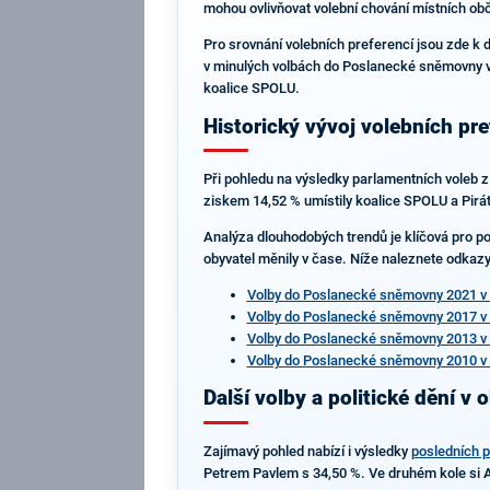
mohou ovlivňovat volební chování místních obč
Pro srovnání volebních preferencí jsou zde k d
v minulých volbách do Poslanecké sněmovny v 
koalice SPOLU.
Historický vývoj volebních pre
Při pohledu na výsledky parlamentních voleb z
ziskem 14,52 % umístily koalice SPOLU a Piráti
Analýza dlouhodobých trendů je klíčová pro poc
obyvatel měnily v čase. Níže naleznete odkazy 
Volby do Poslanecké sněmovny 2021 v 
Volby do Poslanecké sněmovny 2017 v 
Volby do Poslanecké sněmovny 2013 v 
Volby do Poslanecké sněmovny 2010 v 
Další volby a politické dění v o
Zajímavý pohled nabízí i výsledky
posledních p
Petrem Pavlem s 34,50 %. Ve druhém kole si A