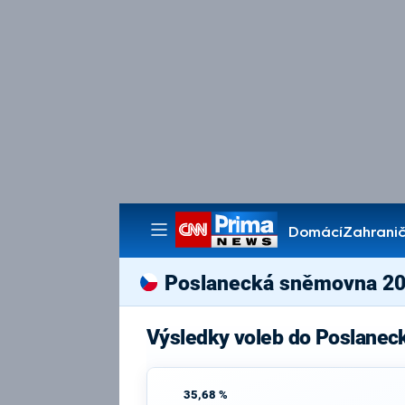
Domácí
Zahranič
Pořady
Poslanecká sněmovna 2
Výsledky voleb do Poslanec
35,68 %