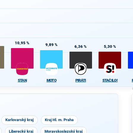
%
10,95 %
9,89 %
6,36 %
5,30 %
STAN
MOTO
PIRÁTI
STAČILO!
Karlovarský kraj
Kraj Hl. m. Praha
Liberecký kraj
Moravskoslezský kraj