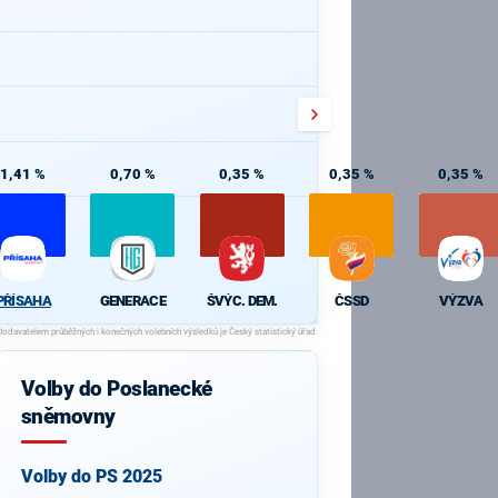
1,41 %
0,70 %
0,35 %
0,35 %
0,35 %
PŘÍSAHA
GENERACE
ŠVÝC. DEM.
ČSSD
VÝZVA
Volby do Poslanecké
sněmovny
Volby do PS 2025