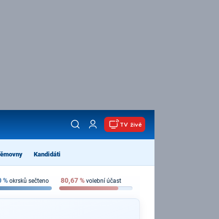
TV živě
němovny
Kandidáti
0
%
80,67
%
okrsků sečteno
volební účast