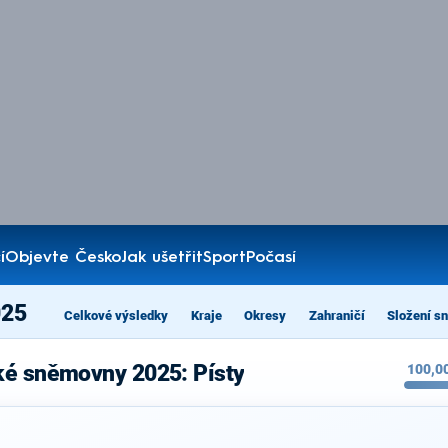
í
Objevte Česko
Jak ušetřit
Sport
Počasí
025
Celkové výsledky
Kraje
Okresy
Zahraničí
Složení s
ké sněmovny 2025: Písty
100,0