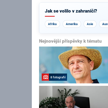
Jak se volilo v zahraničí?
Afrika
Amerika
Asie
Aust
Nejnovější příspěvky k tématu
8 fotografií