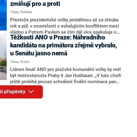
ohledně politického výkonu svého nástupce Jeronýma
zmiňují pro a proti
Tejce (za ANO) či vládní zmocněnkyně pro lidská
Téma: Politika
práva Taťány Malé (ANO). Označením „svoloč“ na
adresu vlády prý byla ještě hodná. Decroix se také
Přestože prezidentské volby proběhnou až za zhruba
vrátila k volební porážce koalice Spolu či promluvila o
rok a půl, v souvislosti s eskalujícím konfliktem mezi
hnutí Naše Česko Martina Kuby.
vládou a Petrem Pavlem se čím dál více spekuluje o
Těžkosti ANO v Praze: Náhradního
tom, koho by do bitvy o Hrad mohla vyslat současná
koalice. Někteří političtí komentátoři znovu vytahují
kandidáta na primátora zřejmě vybralo,
jméno premiéra Andreje Babiše (ANO). Jak moc je
u Senátu jasno nemá
pravděpodobné, že se v prezidentských volbách 2028
Téma: Praha
bude znovu opakovat souboj z roku 2023?
Lídrem hnutí ANO pro pražské komunální volby by měl
být místostarosta Prahy 4 Jan Hušbauer. „V tuto chvíli
ještě probíhá proces schválení finální nominace pana
Jana Hušbauera Výborem hnutí ANO,“ uvedl pro
ší příspěvky
redakci místopředseda pražského ANO Martin
Benkovič. O Hušbauerovi se spekulovalo jako o
náhradníkovi v čele pražské kandidátky poté, co
rezignoval po sérii nejasností v majetkových
přiznáních a pořizování bytů Ondřej Prokop. Zároveň
ale stále není jasné, kdo bude za ANO kandidovat ve
dvou ze tří pražských obvodů do horní komory
parlamentu. ANO má v Praze dlouhodobě horší