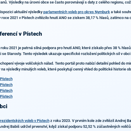
anů. Výsledky na úrovni obce se často porovnávají s daty z celého regionu, což
ispozici aktuální výsledky
parlamentních voleb pro okres Nymburk
a také souhr
roce 2021 v Pístech zvítězilo hnutí ANO se ziskem 38,17 % hlasů, zatímco na c
ferencí v Pístech
 roku 2021 je patrná silná podpora pro hnutí ANO, které získalo přes 38 % hla
 se Starosty. Tento výsledek ukazuje specifické rozložení politických sil v obc
hopení vývoje voličských nálad. Tento portál proto nabízí detailní pohled do m
na výsledky minulých voleb, které poskytují cenný vhled do politické historie o
Pístech
Pístech
Pístech
Pístech
bci
rezidentských voleb v Pístech
z roku 2023. V prvním kole zde zvítězil Andrej B
ndrej Babiš udržel prvenství, když získal podporu 52,52 % zúčastněných voličů