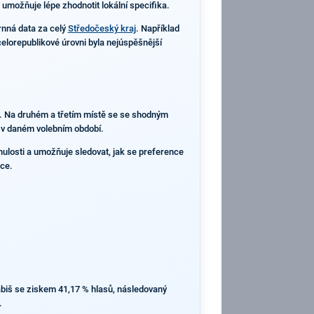
 umožňuje lépe zhodnotit lokální specifika.
nná data za celý
Středočeský kraj
. Například
elorepublikové úrovni byla nejúspěšnější
sů. Na druhém a třetím místě se se shodným
i v daném volebním období.
inulosti a umožňuje sledovat, jak se preference
bce.
abiš se ziskem 41,17 % hlasů, následovaný
.