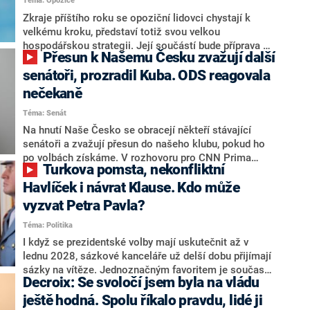
Téma: Opozice
střetem zájmů omezoval čerpání financí a rozvoj,
dodal. Řešení u Andreje Babiše ale hodnotit nechtěl.
Zkraje příštího roku se opoziční lidovci chystají k
velkému kroku, představí totiž svou velkou
hospodářskou strategii. Její součástí bude příprava na
Přesun k Našemu Česku zvažují další
stárnutí populace, řekl ve středu na setkání s novináři
nový předseda lidovců Jan Grolich. Ten zároveň v
senátoři, prozradil Kuba. ODS reagovala
senátních volbách kandiduje ve Vyškově. Popsal i
nečekaně
aktivitu opozice, o níž vládní strany nebo političtí
Téma: Senát
komentátoři mluví jako o slabé a v defenzivě. „Je to
úmorná práce upozorňovat na chyby vlády. Ministři s
Na hnutí Naše Česko se obracejí někteří stávající
námi navíc nechodí do debat. Chceme ale ukazovat
senátoři a zvažují přesun do našeho klubu, pokud ho
svoje témata,“ odpověděl Grolich na dotaz CNN Prima
po volbách získáme. V rozhovoru pro CNN Prima
Turkova pomsta, nekonfliktní
NEWS.
NEWS to řekl zakladatel hnutí a jihočeský hejtman
Martin Kuba. Konkrétní nebyl, ale získat by takto mohl
Havlíček i návrat Klause. Kdo může
například senátora Zdeňka Hrabu, který je dnes
vyzvat Petra Pavla?
součástí klubu ODS a TOP 09. Hraba to na dotaz
Téma: Politika
redakce nevyloučil. Předseda klubu senátorů ODS
Zdeněk Nytra redakci řekl, že počítá s odchodem
I když se prezidentské volby mají uskutečnit až v
některých senátorů z klubu a že Naše Česko není
lednu 2028, sázkové kanceláře už delší dobu přijímají
nepřítel, ale soupeř.
sázky na vítěze. Jednoznačným favoritem je současná
Decroix: Se svoločí jsem byla na vládu
hlava státu Petr Pavel. Daleko za ním pak bookmakeři
zmiňují dva výrazné politiky ANO, tedy premiéra
ještě hodná. Spolu říkalo pravdu, lidé ji