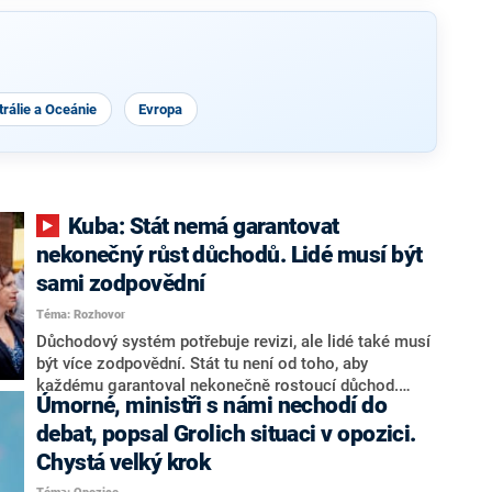
rálie a Oceánie
Evropa
Kuba: Stát nemá garantovat
nekonečný růst důchodů. Lidé musí být
sami zodpovědní
Téma: Rozhovor
Důchodový systém potřebuje revizi, ale lidé také musí
být více zodpovědní. Stát tu není od toho, aby
každému garantoval nekonečně rostoucí důchod.
Úmorné, ministři s námi nechodí do
Chybí tu nový systém a my ho představíme,řekl
hejtman Jihočeského kraje a předseda hnutí Naše
debat, popsal Grolich situaci v opozici.
Česko Martin Kuba v rozhovoru pro CNN Prima NEWS.
Chystá velký krok
V čele státu pak podle něj nemůže být člověk, který by