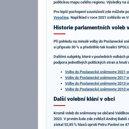
politickou mapu celého regionu. Výsledky na úr
Pro lepší pochopení souvislostí zde můžete po
Vysočina
. Například v roce 2021 zvítězilo ve
Historie parlamentních voleb 
Při pohledu na minulé volby do Poslanecké sně
si připsalo 30 % a předstihlo tak koalici SPOL
Dalšími subjekty, které v posledních volbách p
podpora jednotlivých politických stran a hnutí
Volby do Poslanecké sněmovny 2021 ve
Volby do Poslanecké sněmovny 2017 ve
Volby do Poslanecké sněmovny 2013 ve
Volby do Poslanecké sněmovny 2010 ve
Další volební klání v obci
Kromě voleb do sněmovny se občané Valdíkova 
2023. V prvním kole zde zvítězil Andrej Babiš
získal 52,85 % hlasů oproti Petru Pavlovi se 47