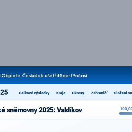
í
Objevte Česko
Jak ušetřit
Sport
Počasí
025
Celkové výsledky
Kraje
Okresy
Zahraničí
Složení s
ké sněmovny 2025: Valdíkov
100,0