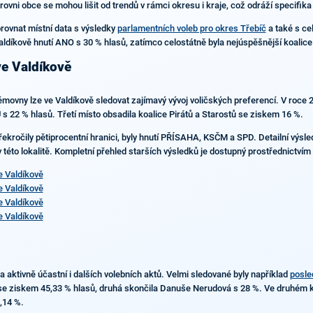
ovni obce se mohou lišit od trendů v rámci okresu i kraje, což odráží specifika
rovnat místní data s výsledky
parlamentních voleb pro okres Třebíč
a také s ce
 Valdíkově hnutí ANO s 30 % hlasů, zatímco celostátně byla nejúspěšnější koalic
ve Valdíkově
movny lze ve Valdíkově sledovat zajímavý vývoj voličských preferencí. V roce 2
U s 22 % hlasů. Třetí místo obsadila koalice Pirátů a Starostů se ziskem 16 %.
řekročily pětiprocentní hranici, byly hnutí PŘÍSAHA, KSČM a SPD. Detailní výsled
 v této lokalitě. Kompletní přehled starších výsledků je dostupný prostřednictví
 Valdíkově
 Valdíkově
 Valdíkově
 Valdíkově
aktivně účastní i dalších volebních aktů. Velmi sledované byly například
posle
 se ziskem 45,33 % hlasů, druhá skončila Danuše Nerudová s 28 %. Ve druhém ko
,14 %.