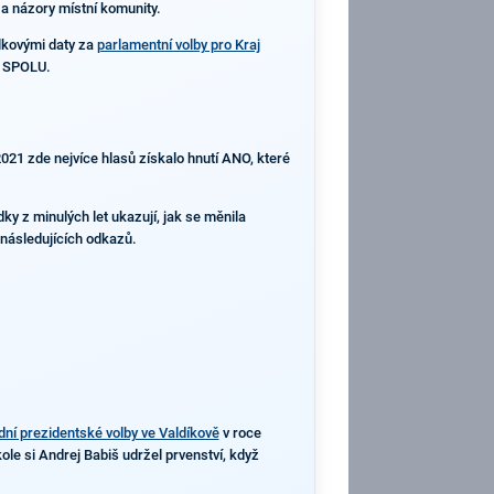
 a názory místní komunity.
lkovými daty za
parlamentní volby pro Kraj
e SPOLU.
021 zde nejvíce hlasů získalo hnutí ANO, které
ky z minulých let ukazují, jak se měnila
m následujících odkazů.
dní prezidentské volby ve Valdíkově
v roce
le si Andrej Babiš udržel prvenství, když