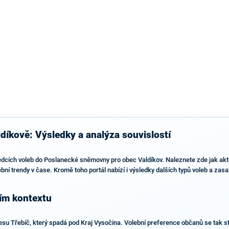
díkově: Výsledky a analýza souvislostí
edcích voleb do Poslanecké sněmovny pro obec Valdíkov. Naleznete zde jak aktuá
ební trendy v čase. Kromě toho portál nabízí i výsledky dalších typů voleb a zas
ním kontextu
esu Třebíč, který spadá pod Kraj Vysočina. Volební preference občanů se tak stá