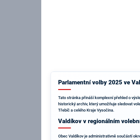
Parlamentní volby 2025 ve Val
Tato stránka přináší komplexní přehled o výsl
historický archiv, který umožňuje sledovat vol
Třebíč a celého Kraje Vysočina.
Valdíkov v regionálním voleb
Obec Valdíkov je administrativně součástí okr