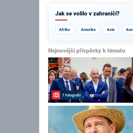
Jak se volilo v zahraničí?
Afrika
Amerika
Asie
Aust
Nejnovější příspěvky k tématu
7 fotografií