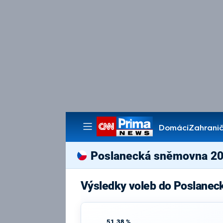
Domácí
Zahranič
Pořady
Poslanecká sněmovna 2
Výsledky voleb do Poslanec
51,38 %