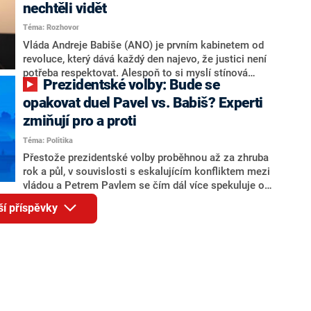
Andreje Babiše a ministra průmyslu Karla Havlíčka.
nechtěli vidět
Oblíbeným tipem samotných sázkařů je poslanec za
Téma: Rozhovor
Motoristy Filip Turek. Politolog Jan Kubáček nicméně
o případné kandidatuře kohokoliv ze zmíněné trojice
Vláda Andreje Babiše (ANO) je prvním kabinetem od
značně pochybuje. Podle něj současná koalice dosud
revoluce, který dává každý den najevo, že justici není
nemá osobu, která by Pavlovi mohla konkurovat.
potřeba respektovat. Alespoň to si myslí stínová
Prezidentské volby: Bude se
ministryně spravedlnosti ODS Eva Decroix. V
rozhovoru pro CNN Prima NEWS si nebrala servítky
opakovat duel Pavel vs. Babiš? Experti
ohledně politického výkonu svého nástupce Jeronýma
zmiňují pro a proti
Tejce (za ANO) či vládní zmocněnkyně pro lidská
Téma: Politika
práva Taťány Malé (ANO). Označením „svoloč“ na
adresu vlády prý byla ještě hodná. Decroix se také
Přestože prezidentské volby proběhnou až za zhruba
vrátila k volební porážce koalice Spolu či promluvila o
rok a půl, v souvislosti s eskalujícím konfliktem mezi
hnutí Naše Česko Martina Kuby.
vládou a Petrem Pavlem se čím dál více spekuluje o
tom, koho by do bitvy o Hrad mohla vyslat současná
ší příspěvky
koalice. Někteří političtí komentátoři znovu vytahují
jméno premiéra Andreje Babiše (ANO). Jak moc je
pravděpodobné, že se v prezidentských volbách 2028
bude znovu opakovat souboj z roku 2023?