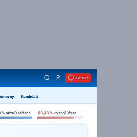
TV živě
němovny
Kandidáti
0
%
80,43
%
okrsků sečteno
volební účast