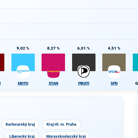
9,02 %
8,27 %
6,01 %
4,51 %
!
MOTO
STAN
PIRÁTI
SPD
G
Karlovarský kraj
Kraj Hl. m. Praha
Liberecký kraj
Moravskoslezský kraj