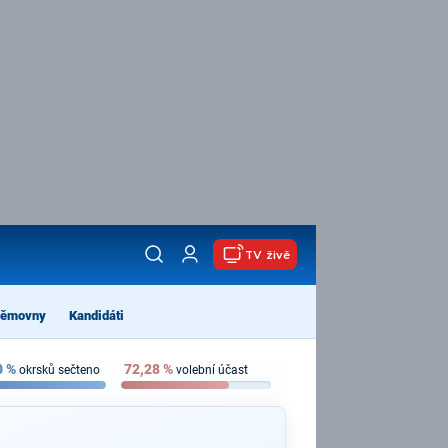
TV živě
němovny
Kandidáti
0
%
72,28
%
okrsků sečteno
volební účast