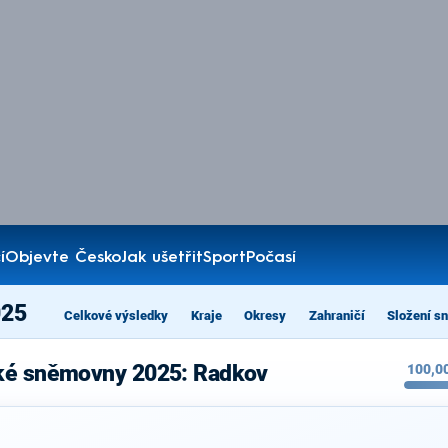
í
Objevte Česko
Jak ušetřit
Sport
Počasí
025
Celkové výsledky
Kraje
Okresy
Zahraničí
Složení s
cké sněmovny 2025: Radkov
100,0