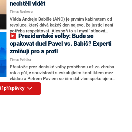
Andreje Babiše a ministra průmyslu Karla Havlíčka.
nechtěli vidět
Oblíbeným tipem samotných sázkařů je poslanec za
Téma: Rozhovor
Motoristy Filip Turek. Politolog Jan Kubáček nicméně
o případné kandidatuře kohokoliv ze zmíněné trojice
Vláda Andreje Babiše (ANO) je prvním kabinetem od
značně pochybuje. Podle něj současná koalice dosud
revoluce, který dává každý den najevo, že justici není
nemá osobu, která by Pavlovi mohla konkurovat.
potřeba respektovat. Alespoň to si myslí stínová
Prezidentské volby: Bude se
ministryně spravedlnosti ODS Eva Decroix. V
rozhovoru pro CNN Prima NEWS si nebrala servítky
opakovat duel Pavel vs. Babiš? Experti
ohledně politického výkonu svého nástupce Jeronýma
zmiňují pro a proti
Tejce (za ANO) či vládní zmocněnkyně pro lidská
Téma: Politika
práva Taťány Malé (ANO). Označením „svoloč“ na
adresu vlády prý byla ještě hodná. Decroix se také
Přestože prezidentské volby proběhnou až za zhruba
vrátila k volební porážce koalice Spolu či promluvila o
rok a půl, v souvislosti s eskalujícím konfliktem mezi
hnutí Naše Česko Martina Kuby.
vládou a Petrem Pavlem se čím dál více spekuluje o
tom, koho by do bitvy o Hrad mohla vyslat současná
ší příspěvky
koalice. Někteří političtí komentátoři znovu vytahují
jméno premiéra Andreje Babiše (ANO). Jak moc je
pravděpodobné, že se v prezidentských volbách 2028
bude znovu opakovat souboj z roku 2023?