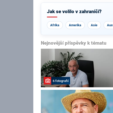
Jak se volilo v zahraničí?
Afrika
Amerika
Asie
Aust
Nejnovější příspěvky k tématu
6 fotografií