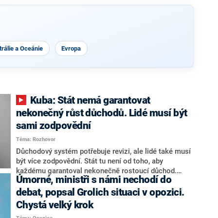
rálie a Oceánie
Evropa
Kuba: Stát nemá garantovat
nekonečný růst důchodů. Lidé musí být
sami zodpovědní
Téma: Rozhovor
Důchodový systém potřebuje revizi, ale lidé také musí
být více zodpovědní. Stát tu není od toho, aby
každému garantoval nekonečně rostoucí důchod.
Úmorné, ministři s námi nechodí do
Chybí tu nový systém a my ho představíme,řekl
hejtman Jihočeského kraje a předseda hnutí Naše
debat, popsal Grolich situaci v opozici.
Česko Martin Kuba v rozhovoru pro CNN Prima NEWS.
Chystá velký krok
V čele státu pak podle něj nemůže být člověk, který by