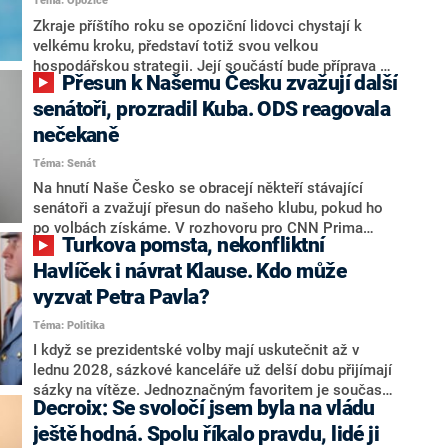
Téma: Opozice
střetem zájmů omezoval čerpání financí a rozvoj,
dodal. Řešení u Andreje Babiše ale hodnotit nechtěl.
Zkraje příštího roku se opoziční lidovci chystají k
velkému kroku, představí totiž svou velkou
hospodářskou strategii. Její součástí bude příprava na
Přesun k Našemu Česku zvažují další
stárnutí populace, řekl ve středu na setkání s novináři
nový předseda lidovců Jan Grolich. Ten zároveň v
senátoři, prozradil Kuba. ODS reagovala
senátních volbách kandiduje ve Vyškově. Popsal i
nečekaně
aktivitu opozice, o níž vládní strany nebo političtí
Téma: Senát
komentátoři mluví jako o slabé a v defenzivě. „Je to
úmorná práce upozorňovat na chyby vlády. Ministři s
Na hnutí Naše Česko se obracejí někteří stávající
námi navíc nechodí do debat. Chceme ale ukazovat
senátoři a zvažují přesun do našeho klubu, pokud ho
svoje témata,“ odpověděl Grolich na dotaz CNN Prima
po volbách získáme. V rozhovoru pro CNN Prima
Turkova pomsta, nekonfliktní
NEWS.
NEWS to řekl zakladatel hnutí a jihočeský hejtman
Martin Kuba. Konkrétní nebyl, ale získat by takto mohl
Havlíček i návrat Klause. Kdo může
například senátora Zdeňka Hrabu, který je dnes
vyzvat Petra Pavla?
součástí klubu ODS a TOP 09. Hraba to na dotaz
Téma: Politika
redakce nevyloučil. Předseda klubu senátorů ODS
Zdeněk Nytra redakci řekl, že počítá s odchodem
I když se prezidentské volby mají uskutečnit až v
některých senátorů z klubu a že Naše Česko není
lednu 2028, sázkové kanceláře už delší dobu přijímají
nepřítel, ale soupeř.
sázky na vítěze. Jednoznačným favoritem je současná
Decroix: Se svoločí jsem byla na vládu
hlava státu Petr Pavel. Daleko za ním pak bookmakeři
zmiňují dva výrazné politiky ANO, tedy premiéra
ještě hodná. Spolu říkalo pravdu, lidé ji