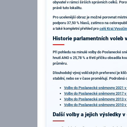
obyvatel v rámci širších správních celků. Poro
právě tuto lokalitu.
Pro ucelenější obraz je možné porovnat místní
podporu 37,50 % hlasů, zatímco na celorepubli
a také kompletní přehled pro
celý Kraj Vysoči
Historie parlamentních voleb 
Při pohledu na minulé volby do Poslanecké sn
hnutí ANO s 25,78 % a třetí příčku obsadila ko
průměru.
Dlouhodobý vývoj voličských preferencí je klí
stabilní, nebo se v čase proměňují. Podrobná da
Volby do Poslanecké sněmovny 2021 v
Volby do Poslanecké sněmovny 2017 v
Volby do Poslanecké sněmovny 2013 v
Volby do Poslanecké sněmovny 2010 v
Další volby a jejich výsledky v