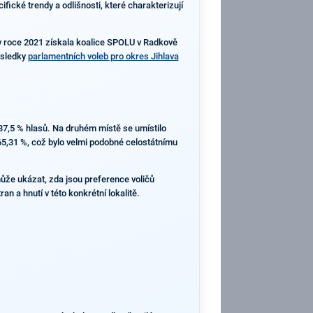
fické trendy a odlišnosti, které charakterizují
 v roce 2021 získala koalice SPOLU v Radkově
ýsledky
parlamentních voleb pro okres Jihlava
37,5 % hlasů. Na druhém místě se umístilo
 65,31 %, což bylo velmi podobné celostátnímu
může ukázat, zda jsou preference voličů
n a hnutí v této konkrétní lokalitě.