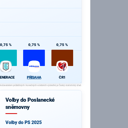
0,75 %
0,75 %
0,75 %
ENERACE
PŘÍSAHA
ČR1
Volby do Poslanecké
sněmovny
Volby do PS 2025