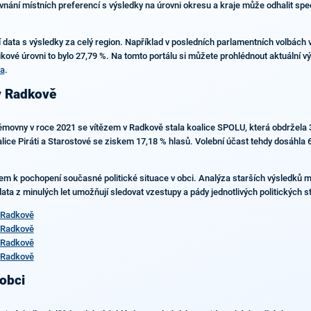
vnání místních preferencí s výsledky na úrovni okresu a kraje může odhalit speci
 data s výsledky za celý region. Například v posledních parlamentních volbách
kové úrovni to bylo 27,79 %. Na tomto portálu si můžete prohlédnout aktuální v
na
.
v Radkově
ěmovny v roce 2021 se vítězem v Radkově stala koalice SPOLU, která obdržela 
alice Piráti a Starostové se ziskem 17,18 % hlasů. Volební účast tehdy dosáhla
čem k pochopení současné politické situace v obci. Analýza starších výsledků 
ta z minulých let umožňují sledovat vzestupy a pády jednotlivých politických stra
 Radkově
 Radkově
 Radkově
 Radkově
 obci