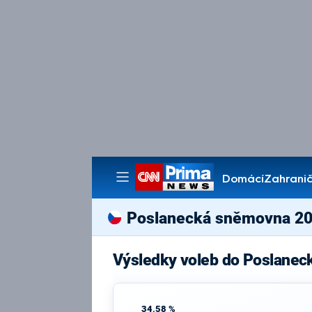
Domácí
Zahranič
Pořady
Poslanecká sněmovna 2
Výsledky voleb do Poslane
34,58 %