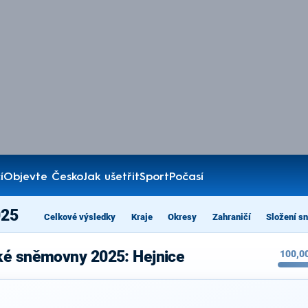
í
Objevte Česko
Jak ušetřit
Sport
Počasí
025
Celkové výsledky
Kraje
Okresy
Zahraničí
Složení s
ké sněmovny 2025: Hejnice
100,0