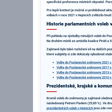
specifické preference místních obyvatel. Porov
Pro lepší kontext je možné si prohlédnout akt
volbách v roce 2021 v Hejnicích zvítězilo hnu
Historie parlamentních voleb v
Při pohledu na výsledky minulých voleb do Pos
Na druhém místě se umístila koalice Piráti a S
Zajímavé bylo také rozložení sil na dalších po
které subjekty si zde dokázaly vybudovat stab
Volby do Poslanecké sněmovny 2021 v 
Volby do Poslanecké sněmovny 2017 v 
Volby do Poslanecké sněmovny 2013 v 
Volby do Poslanecké sněmovny 2010 v 
Prezidentské, krajské a komun
Kromě voleb do sněmovny je zajímavé sledovat i
následovaný Petrem Pavlem (29,89 %). Ve druhé
prezidentských voleb v Hejnicích
jsou zde rovn