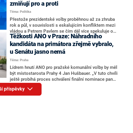
ohledně politického výkonu svého nástupce Jeronýma
zmiňují pro a proti
Tejce (za ANO) či vládní zmocněnkyně pro lidská
Téma: Politika
práva Taťány Malé (ANO). Označením „svoloč“ na
adresu vlády prý byla ještě hodná. Decroix se také
Přestože prezidentské volby proběhnou až za zhruba
vrátila k volební porážce koalice Spolu či promluvila o
rok a půl, v souvislosti s eskalujícím konfliktem mezi
hnutí Naše Česko Martina Kuby.
vládou a Petrem Pavlem se čím dál více spekuluje o
Těžkosti ANO v Praze: Náhradního
tom, koho by do bitvy o Hrad mohla vyslat současná
koalice. Někteří političtí komentátoři znovu vytahují
kandidáta na primátora zřejmě vybralo,
jméno premiéra Andreje Babiše (ANO). Jak moc je
u Senátu jasno nemá
pravděpodobné, že se v prezidentských volbách 2028
Téma: Praha
bude znovu opakovat souboj z roku 2023?
Lídrem hnutí ANO pro pražské komunální volby by měl
být místostarosta Prahy 4 Jan Hušbauer. „V tuto chvíli
ještě probíhá proces schválení finální nominace pana
Jana Hušbauera Výborem hnutí ANO,“ uvedl pro
ší příspěvky
redakci místopředseda pražského ANO Martin
Benkovič. O Hušbauerovi se spekulovalo jako o
náhradníkovi v čele pražské kandidátky poté, co
rezignoval po sérii nejasností v majetkových
přiznáních a pořizování bytů Ondřej Prokop. Zároveň
ale stále není jasné, kdo bude za ANO kandidovat ve
dvou ze tří pražských obvodů do horní komory
parlamentu. ANO má v Praze dlouhodobě horší