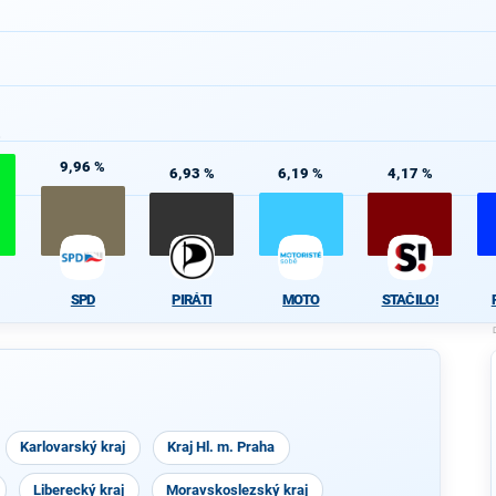
%
9,96 %
6,93 %
6,19 %
4,17 %
SPD
PIRÁTI
MOTO
STAČILO!
Karlovarský kraj
Kraj Hl. m. Praha
Liberecký kraj
Moravskoslezský kraj