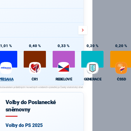
1,01 %
0,40 %
0,33 %
0,20 %
0,20 %
PŘÍSAHA
ČR1
REBELOVÉ
GENERACE
ČSSD
Volby do Poslanecké
sněmovny
Volby do PS 2025