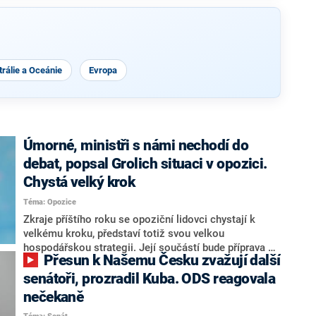
rálie a Oceánie
Evropa
Úmorné, ministři s námi nechodí do
debat, popsal Grolich situaci v opozici.
Chystá velký krok
Téma: Opozice
Zkraje příštího roku se opoziční lidovci chystají k
velkému kroku, představí totiž svou velkou
hospodářskou strategii. Její součástí bude příprava na
Přesun k Našemu Česku zvažují další
stárnutí populace, řekl ve středu na setkání s novináři
nový předseda lidovců Jan Grolich. Ten zároveň v
senátoři, prozradil Kuba. ODS reagovala
senátních volbách kandiduje ve Vyškově. Popsal i
nečekaně
aktivitu opozice, o níž vládní strany nebo političtí