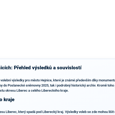
výsledky než ve zbytku republiky.
icích: Přehled výsledků a souvislostí
 volební výsledky pro město Hejnice, které je známé především díky monument
lby do Poslanecké sněmovny 2025, tak i podrobný historický archiv. Kromě toho 
extu okresu Liberec a celého Libereckého kraje.
o kraje
esu Liberec, který spadá pod Liberecký kraj. Výsledky voleb se zde mohou lišit 