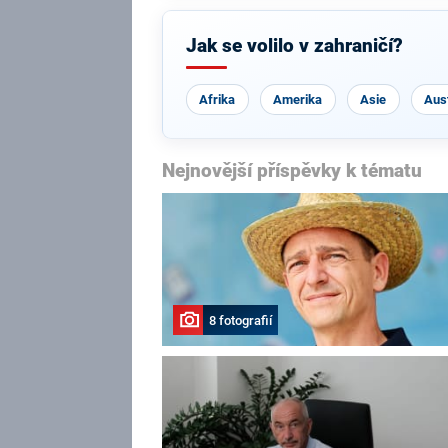
Jak se volilo v zahraničí?
Afrika
Amerika
Asie
Aust
Nejnovější příspěvky k tématu
8 fotografií