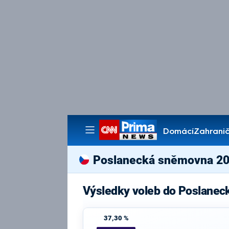
Domácí
Zahranič
Pořady
Poslanecká sněmovna 2
Výsledky voleb do Poslanec
37,30 %