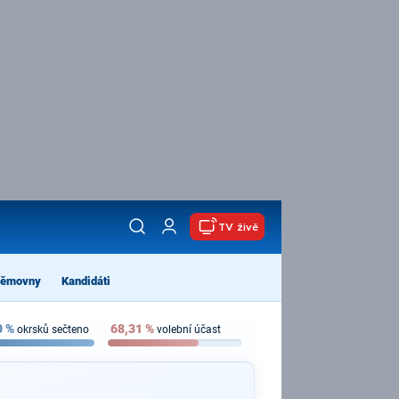
TV živě
němovny
Kandidáti
0
%
68,31
%
okrsků sečteno
volební účast