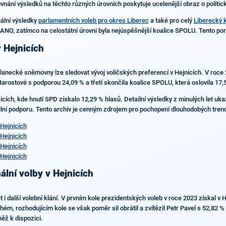
nání výsledků na těchto různých úrovních poskytuje ucelenější obraz o politick
uální výsledky
parlamentních voleb pro okres Liberec
a také pro celý
Liberecký k
tí ANO, zatímco na celostátní úrovni byla nejúspěšnější koalice SPOLU. Tento p
 Hejnicích
lanecké sněmovny lze sledovat vývoj voličských preferencí v Hejnicích. V roce 
tarostové s podporou 24,09 % a třetí skončila koalice SPOLU, která oslovila 17,5
zicích, kde hnutí SPD získalo 12,29 % hlasů. Detailní výsledky z minulých let uka
ilní podporu. Tento archiv je cenným zdrojem pro pochopení dlouhodobých trendů 
Hejnicích
Hejnicích
Hejnicích
Hejnicích
ální volby v Hejnicích
 další volební klání. V prvním kole prezidentských voleb v roce 2023 získal v H
m, rozhodujícím kole se však poměr sil obrátil a zvítězil Petr Pavel s 52,82 
ěž k dispozici.