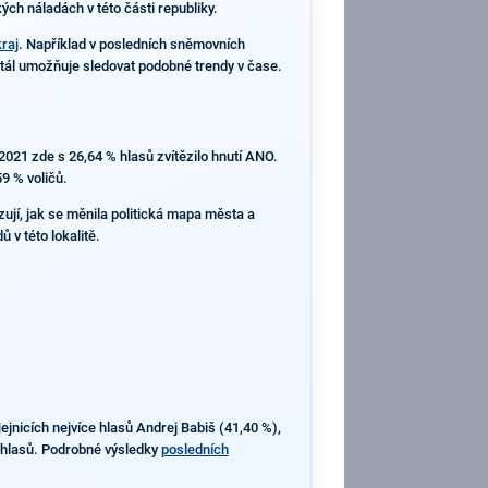
ých náladách v této části republiky.
raj
. Například v posledních sněmovních
ortál umožňuje sledovat podobné trendy v čase.
2021 zde s 26,64 % hlasů zvítězilo hnutí ANO.
9 % voličů.
zují, jak se měnila politická mapa města a
v této lokalitě.
ejnicích nejvíce hlasů Andrej Babiš (41,40 %),
% hlasů. Podrobné výsledky
posledních