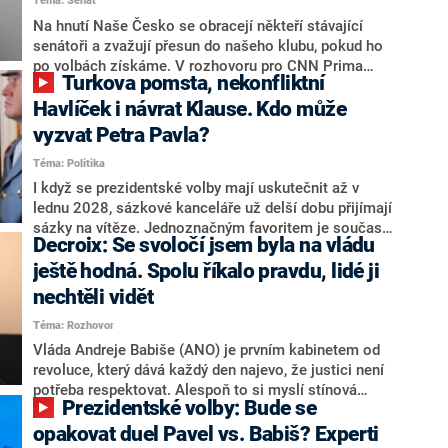
Téma: Senát
komentátoři mluví jako o slabé a v defenzivě. „Je to
úmorná práce upozorňovat na chyby vlády. Ministři s
Na hnutí Naše Česko se obracejí někteří stávající
námi navíc nechodí do debat. Chceme ale ukazovat
senátoři a zvažují přesun do našeho klubu, pokud ho
svoje témata,“ odpověděl Grolich na dotaz CNN Prima
po volbách získáme. V rozhovoru pro CNN Prima
Turkova pomsta, nekonfliktní
NEWS.
NEWS to řekl zakladatel hnutí a jihočeský hejtman
Martin Kuba. Konkrétní nebyl, ale získat by takto mohl
Havlíček i návrat Klause. Kdo může
například senátora Zdeňka Hrabu, který je dnes
vyzvat Petra Pavla?
součástí klubu ODS a TOP 09. Hraba to na dotaz
Téma: Politika
redakce nevyloučil. Předseda klubu senátorů ODS
Zdeněk Nytra redakci řekl, že počítá s odchodem
I když se prezidentské volby mají uskutečnit až v
některých senátorů z klubu a že Naše Česko není
lednu 2028, sázkové kanceláře už delší dobu přijímají
nepřítel, ale soupeř.
sázky na vítěze. Jednoznačným favoritem je současná
Decroix: Se svoločí jsem byla na vládu
hlava státu Petr Pavel. Daleko za ním pak bookmakeři
zmiňují dva výrazné politiky ANO, tedy premiéra
ještě hodná. Spolu říkalo pravdu, lidé ji
Andreje Babiše a ministra průmyslu Karla Havlíčka.
nechtěli vidět
Oblíbeným tipem samotných sázkařů je poslanec za
Téma: Rozhovor
Motoristy Filip Turek. Politolog Jan Kubáček nicméně
o případné kandidatuře kohokoliv ze zmíněné trojice
Vláda Andreje Babiše (ANO) je prvním kabinetem od
značně pochybuje. Podle něj současná koalice dosud
revoluce, který dává každý den najevo, že justici není
nemá osobu, která by Pavlovi mohla konkurovat.
potřeba respektovat. Alespoň to si myslí stínová
Prezidentské volby: Bude se
ministryně spravedlnosti ODS Eva Decroix. V
rozhovoru pro CNN Prima NEWS si nebrala servítky
opakovat duel Pavel vs. Babiš? Experti