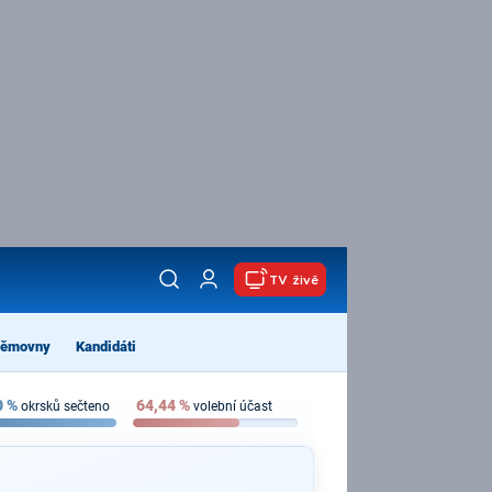
TV živě
němovny
Kandidáti
0
%
64,44
%
okrsků sečteno
volební účast