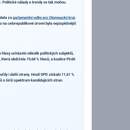
i. Politické nálady a trendy se tak mohou
data za
parlamentní volby pro Olomoucký kraj
.
 na celorepublikové úrovni byla nejúspěšnější
o hlasy ucházelo několik politických subjektů,
terá obdržela 19,68 % hlasů, a koalice Piráti
čily i další strany. Hnutí SPD získalo 11,61 %
 o širší spektrum kandidujících stran.