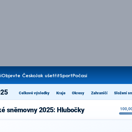
í
Objevte Česko
Jak ušetřit
Sport
Počasí
025
Celkové výsledky
Kraje
Okresy
Zahraničí
Složení s
cké sněmovny 2025: Hlubočky
100,0