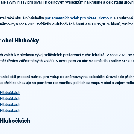
 ale svými hlasy přispívají i k celkovým výsledkům na krajské a celostátní úrovn
rtál také aktuální výsledky
parlamentních voleb pro okres Olomouc
a souhrnná 
němovny v roce 2021 zvítězilo v Hlubočkách hnutí ANO s 32,30 % hlasů, zatímco
v obci Hlubočky
 voleb lze sledovat vývoj voličských preferencí v této lokalitě. V roce 2021 se 
ěř třetiny zúčastněných voličů. S odstupem za ním se umístila koalice SPOLU, k
ranici pěti procent nutnou pro vstup do sněmovny na celostátní úrovni zde překro
to přehled ukazuje na poměrně rozmanitou politickou mapu v obci a zájem voličů
 Hlubočkách
 Hlubočkách
 Hlubočkách
 Hlubočkách
v Hlubočkách