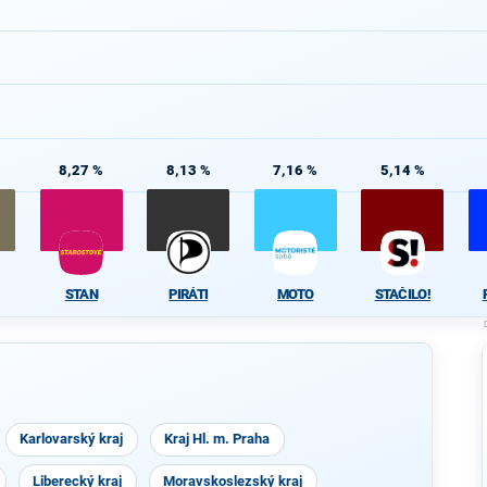
8,27 %
8,13 %
7,16 %
5,14 %
STAN
PIRÁTI
MOTO
STAČILO!
Karlovarský kraj
Kraj Hl. m. Praha
Liberecký kraj
Moravskoslezský kraj