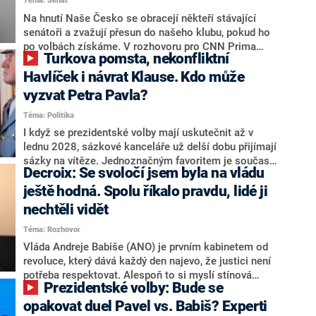
Téma: Senát
komentátoři mluví jako o slabé a v defenzivě. „Je to
úmorná práce upozorňovat na chyby vlády. Ministři s
Na hnutí Naše Česko se obracejí někteří stávající
námi navíc nechodí do debat. Chceme ale ukazovat
senátoři a zvažují přesun do našeho klubu, pokud ho
svoje témata,“ odpověděl Grolich na dotaz CNN Prima
po volbách získáme. V rozhovoru pro CNN Prima
Turkova pomsta, nekonfliktní
NEWS.
NEWS to řekl zakladatel hnutí a jihočeský hejtman
Martin Kuba. Konkrétní nebyl, ale získat by takto mohl
Havlíček i návrat Klause. Kdo může
například senátora Zdeňka Hrabu, který je dnes
vyzvat Petra Pavla?
součástí klubu ODS a TOP 09. Hraba to na dotaz
Téma: Politika
redakce nevyloučil. Předseda klubu senátorů ODS
Zdeněk Nytra redakci řekl, že počítá s odchodem
I když se prezidentské volby mají uskutečnit až v
některých senátorů z klubu a že Naše Česko není
lednu 2028, sázkové kanceláře už delší dobu přijímají
nepřítel, ale soupeř.
sázky na vítěze. Jednoznačným favoritem je současná
Decroix: Se svoločí jsem byla na vládu
hlava státu Petr Pavel. Daleko za ním pak bookmakeři
zmiňují dva výrazné politiky ANO, tedy premiéra
ještě hodná. Spolu říkalo pravdu, lidé ji
Andreje Babiše a ministra průmyslu Karla Havlíčka.
nechtěli vidět
Oblíbeným tipem samotných sázkařů je poslanec za
Téma: Rozhovor
Motoristy Filip Turek. Politolog Jan Kubáček nicméně
o případné kandidatuře kohokoliv ze zmíněné trojice
Vláda Andreje Babiše (ANO) je prvním kabinetem od
značně pochybuje. Podle něj současná koalice dosud
revoluce, který dává každý den najevo, že justici není
nemá osobu, která by Pavlovi mohla konkurovat.
potřeba respektovat. Alespoň to si myslí stínová
Prezidentské volby: Bude se
ministryně spravedlnosti ODS Eva Decroix. V
rozhovoru pro CNN Prima NEWS si nebrala servítky
opakovat duel Pavel vs. Babiš? Experti