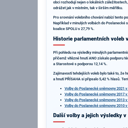
obci rozhodují nejen o lokálních záležitostech,
odrážet jak v místním, tak v širším měřítku.
Pro srovnání volebního chování nabízí tento po
Například v minulých volbách do Poslanecké s
koalice SPOLU s 27,79 %.
Historie parlamentních voleb 
Při pohledu na výsledky minulých parlamentních
přičemž vítězné hnutí ANO získalo podporu tém
a Starostové s podporou 12,14 %.
Zajímavostí tehdejších voleb bylo také to, že h
a hnutí PŘÍSAHA si připsalo 5,42 % hlasů. Ten
Volby do Poslanecké sněmovny 2021 v
Volby do Poslanecké sněmovny 2017 v
Volby do Poslanecké sněmovny 2013 v
Volby do Poslanecké sněmovny 2010 v
Další volby a jejich výsledky 