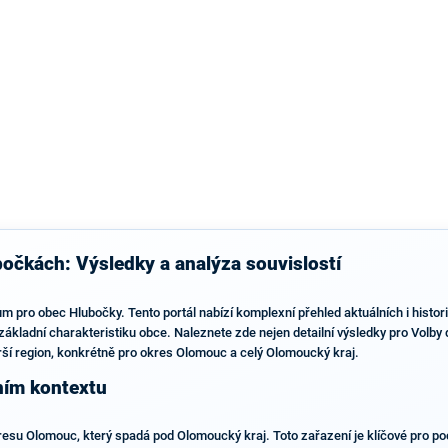
výsledky než ve zbytku republiky.
očkách: Výsledky a analýza souvislostí
m pro obec Hlubočky. Tento portál nabízí komplexní přehled aktuálních i histo
a základní charakteristiku obce. Naleznete zde nejen detailní výsledky pro Vol
rší region, konkrétně pro okres Olomouc a celý Olomoucký kraj.
ním kontextu
esu Olomouc, který spadá pod Olomoucký kraj. Toto zařazení je klíčové pro poch