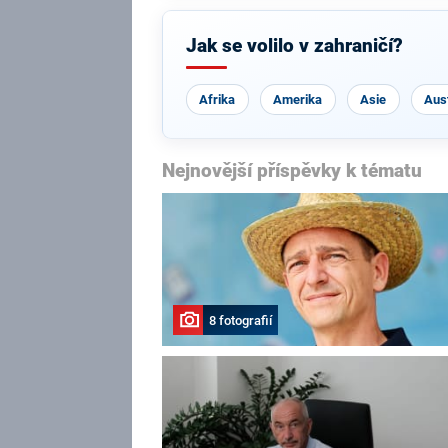
Jak se volilo v zahraničí?
Afrika
Amerika
Asie
Aust
Nejnovější příspěvky k tématu
8 fotografií