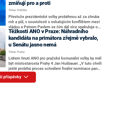
ohledně politického výkonu svého nástupce Jeronýma
zmiňují pro a proti
Tejce (za ANO) či vládní zmocněnkyně pro lidská
Téma: Politika
práva Taťány Malé (ANO). Označením „svoloč“ na
adresu vlády prý byla ještě hodná. Decroix se také
Přestože prezidentské volby proběhnou až za zhruba
vrátila k volební porážce koalice Spolu či promluvila o
rok a půl, v souvislosti s eskalujícím konfliktem mezi
hnutí Naše Česko Martina Kuby.
vládou a Petrem Pavlem se čím dál více spekuluje o
Těžkosti ANO v Praze: Náhradního
tom, koho by do bitvy o Hrad mohla vyslat současná
koalice. Někteří političtí komentátoři znovu vytahují
kandidáta na primátora zřejmě vybralo,
jméno premiéra Andreje Babiše (ANO). Jak moc je
u Senátu jasno nemá
pravděpodobné, že se v prezidentských volbách 2028
Téma: Praha
bude znovu opakovat souboj z roku 2023?
Lídrem hnutí ANO pro pražské komunální volby by měl
být místostarosta Prahy 4 Jan Hušbauer. „V tuto chvíli
ještě probíhá proces schválení finální nominace pana
Jana Hušbauera Výborem hnutí ANO,“ uvedl pro
ší příspěvky
redakci místopředseda pražského ANO Martin
Benkovič. O Hušbauerovi se spekulovalo jako o
náhradníkovi v čele pražské kandidátky poté, co
rezignoval po sérii nejasností v majetkových
přiznáních a pořizování bytů Ondřej Prokop. Zároveň
ale stále není jasné, kdo bude za ANO kandidovat ve
dvou ze tří pražských obvodů do horní komory
parlamentu. ANO má v Praze dlouhodobě horší