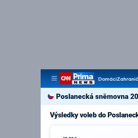
Domácí
Zahranič
Pořady
Poslanecká sněmovna 2
Výsledky voleb do Poslane