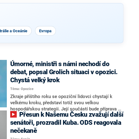
rálie a Oceánie
Evropa
Úmorné, ministři s námi nechodí do
debat, popsal Grolich situaci v opozici.
Chystá velký krok
Téma: Opozice
Zkraje příštího roku se opoziční lidovci chystají k
velkému kroku, představí totiž svou velkou
hospodářskou strategii. Její součástí bude příprava na
Přesun k Našemu Česku zvažují další
stárnutí populace, řekl ve středu na setkání s novináři
nový předseda lidovců Jan Grolich. Ten zároveň v
senátoři, prozradil Kuba. ODS reagovala
senátních volbách kandiduje ve Vyškově. Popsal i
nečekaně
aktivitu opozice, o níž vládní strany nebo političtí