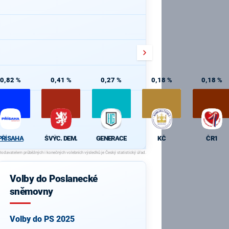
0,82 %
0,41 %
0,27 %
0,18 %
0,18 %
PŘÍSAHA
ŠVÝC. DEM.
GENERACE
KČ
ČR1
Volby do Poslanecké
sněmovny
Volby do PS 2025