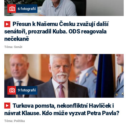
6 fotografií
Přesun k Našemu Česku zvažují další
senátoři, prozradil Kuba. ODS reagovala
nečekaně
Téma: Senát
9 fotografií
Turkova pomsta, nekonfliktní Havlíček i
návrat Klause. Kdo může vyzvat Petra Pavla?
Téma: Politika