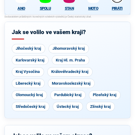
ANO
SPOLU
STAN
MOTO
PIRÁTI
Jak se volilo ve vašem kraji?
Jihočeský kraj
Jihomoravský kraj
Karlovarský kraj
Kraj Hl. m. Praha
Kraj Vysočina
Královéhradecký kraj
Liberecký kraj
Moravskoslezský kraj
Olomoucký kraj
Pardubický kraj
Plzeňský kraj
Středočeský kraj
Ústecký kraj
Zlínský kraj