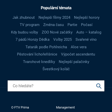
Populární témata
Jak zhubnout
Nejlepší filmy 2024
Nejlepší horory
TV program
Změna času
Partie
Počasí
Kdy budou volby
ZOO Nové začátky
Auto – katalog
7 pádů Honzy Dědka
Volby 2025
Svařené víno
Tatarák podle Pohlreicha
Aloe vera
Pěstování lichořeřišnice
Výpočet ascendentu
Tvarohové knedlíky
Nejlepší palačinky
Švestkový koláč
O FTV Prima
Management