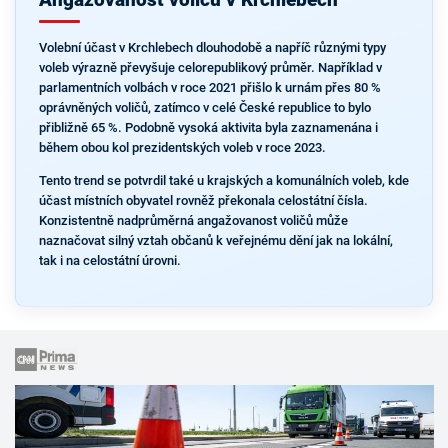
Volební účast v Krchlebech dlouhodobě a napříč různými typy
voleb výrazně převyšuje celorepublikový průměr. Například v
parlamentních volbách v roce 2021 přišlo k urnám přes 80 %
oprávněných voličů, zatímco v celé České republice to bylo
přibližně 65 %. Podobně vysoká aktivita byla zaznamenána i
během obou kol prezidentských voleb v roce 2023.
Tento trend se potvrdil také u krajských a komunálních voleb, kde
účast místních obyvatel rovněž překonala celostátní čísla.
Konzistentně nadprůměrná angažovanost voličů může
naznačovat silný vztah občanů k veřejnému dění jak na lokální,
tak i na celostátní úrovni.