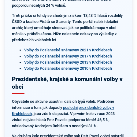
podporou necelých 24 % voličů.
Třetí příčku si tehdy se shodným ziskem 13,43 % hlasů rozdělily
ČSSD a koalice Pirátů se Starosty. Tento portál nabízí detailní
archiv, který umožňuje sledovat, jak se politická mapa v obci
měnila v průběhu času. Níže naleznete odkazy na výsledky z
předchozích volebních let.
Volby do Poslanecké sněmovny 2021 v Krchlebech
Volby do Poslanecké sněmovny 2017 v Krchlebech
Volby do Poslanecké sněmovny 2013 v Krchlebech
Volby do Poslanecké sněmovny 2010 v Krchlebech
Prezidentské, krajské a komunální volby v
obci
Obyvatelé se aktivně účastní i dalších typů voleb. Podrobné
informace o tom, jak dopadly
poslední prezidentské volby v
Krchlebech
, jsou zde k dispozici. V prvním kole v roce 2023
získal nejvíce hlasů Petr Pavel s podporou téměř 46,5 %,
následovaný Andrejem Babišem s necelými 31 %.
Ve druhém kole prezidentské volby pak Petr Pavel v obci potvrdil