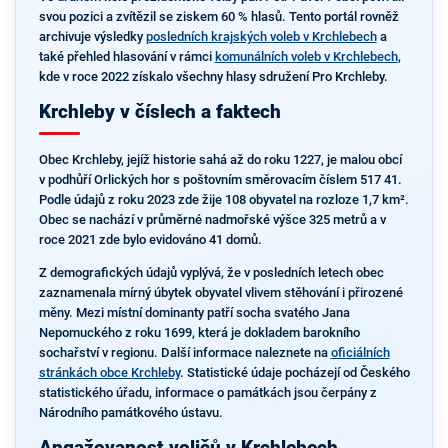
svou pozici a zvítězil se ziskem 60 % hlasů. Tento portál rovněž
archivuje výsledky
posledních krajských voleb v Krchlebech
a
také přehled hlasování v rámci
komunálních voleb v Krchlebech
,
kde v roce 2022 získalo všechny hlasy sdružení Pro Krchleby.
Krchleby v číslech a faktech
Obec Krchleby, jejíž historie sahá až do roku 1227, je malou obcí
v podhůří Orlických hor s poštovním směrovacím číslem 517 41.
Podle údajů z roku 2023 zde žije 108 obyvatel na rozloze 1,7 km².
Obec se nachází v průměrné nadmořské výšce 325 metrů a v
roce 2021 zde bylo evidováno 41 domů.
Z demografických údajů vyplývá, že v posledních letech obec
zaznamenala mírný úbytek obyvatel vlivem stěhování i přirozené
měny. Mezi místní dominanty patří socha svatého Jana
Nepomuckého z roku 1699, která je dokladem barokního
sochařství v regionu. Další informace naleznete na
oficiálních
stránkách obce Krchleby
. Statistické údaje pocházejí od Českého
statistického úřadu, informace o památkách jsou čerpány z
Národního památkového ústavu.
Angažovanost voličů v Krchlebech