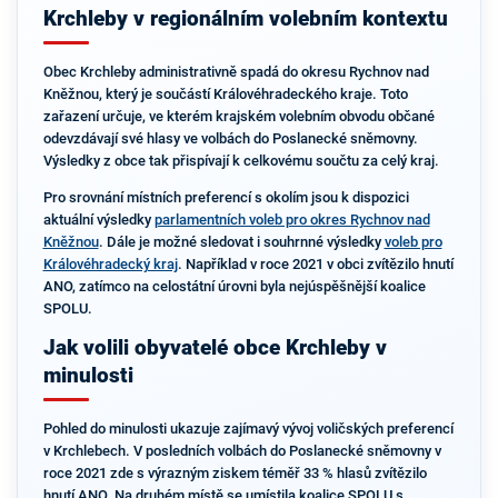
Krchleby v regionálním volebním kontextu
Obec Krchleby administrativně spadá do okresu Rychnov nad
Kněžnou, který je součástí Královéhradeckého kraje. Toto
zařazení určuje, ve kterém krajském volebním obvodu občané
odevzdávají své hlasy ve volbách do Poslanecké sněmovny.
Výsledky z obce tak přispívají k celkovému součtu za celý kraj.
Pro srovnání místních preferencí s okolím jsou k dispozici
aktuální výsledky
parlamentních voleb pro okres Rychnov nad
Kněžnou
. Dále je možné sledovat i souhrnné výsledky
voleb pro
Královéhradecký kraj
. Například v roce 2021 v obci zvítězilo hnutí
ANO, zatímco na celostátní úrovni byla nejúspěšnější koalice
SPOLU.
Jak volili obyvatelé obce Krchleby v
minulosti
Pohled do minulosti ukazuje zajímavý vývoj voličských preferencí
v Krchlebech. V posledních volbách do Poslanecké sněmovny v
roce 2021 zde s výrazným ziskem téměř 33 % hlasů zvítězilo
hnutí ANO. Na druhém místě se umístila koalice SPOLU s