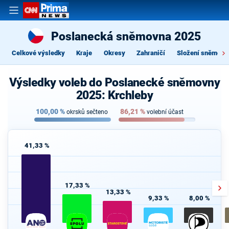
Poslanecká sněmovna 2025
Celkové výsledky
Kraje
Okresy
Zahraničí
Složení sněmovn
Výsledky voleb do Poslanecké sněmovny
2025: Krchleby
100,00
%
86,21
%
okrsků sečteno
volební účast
41,33 %
17,33 %
13,33 %
9,33 %
8,00 %