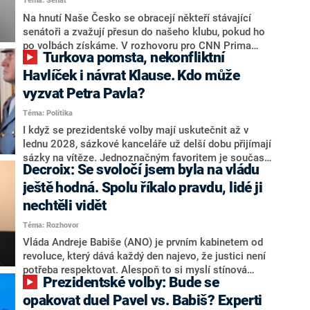
Téma: Senát
komentátoři mluví jako o slabé a v defenzivě. „Je to
úmorná práce upozorňovat na chyby vlády. Ministři s
Na hnutí Naše Česko se obracejí někteří stávající
námi navíc nechodí do debat. Chceme ale ukazovat
senátoři a zvažují přesun do našeho klubu, pokud ho
svoje témata,“ odpověděl Grolich na dotaz CNN Prima
po volbách získáme. V rozhovoru pro CNN Prima
Turkova pomsta, nekonfliktní
NEWS.
NEWS to řekl zakladatel hnutí a jihočeský hejtman
Martin Kuba. Konkrétní nebyl, ale získat by takto mohl
Havlíček i návrat Klause. Kdo může
například senátora Zdeňka Hrabu, který je dnes
vyzvat Petra Pavla?
součástí klubu ODS a TOP 09. Hraba to na dotaz
Téma: Politika
redakce nevyloučil. Předseda klubu senátorů ODS
Zdeněk Nytra redakci řekl, že počítá s odchodem
I když se prezidentské volby mají uskutečnit až v
některých senátorů z klubu a že Naše Česko není
lednu 2028, sázkové kanceláře už delší dobu přijímají
nepřítel, ale soupeř.
sázky na vítěze. Jednoznačným favoritem je současná
Decroix: Se svoločí jsem byla na vládu
hlava státu Petr Pavel. Daleko za ním pak bookmakeři
zmiňují dva výrazné politiky ANO, tedy premiéra
ještě hodná. Spolu říkalo pravdu, lidé ji
Andreje Babiše a ministra průmyslu Karla Havlíčka.
nechtěli vidět
Oblíbeným tipem samotných sázkařů je poslanec za
Téma: Rozhovor
Motoristy Filip Turek. Politolog Jan Kubáček nicméně
o případné kandidatuře kohokoliv ze zmíněné trojice
Vláda Andreje Babiše (ANO) je prvním kabinetem od
značně pochybuje. Podle něj současná koalice dosud
revoluce, který dává každý den najevo, že justici není
nemá osobu, která by Pavlovi mohla konkurovat.
potřeba respektovat. Alespoň to si myslí stínová
Prezidentské volby: Bude se
ministryně spravedlnosti ODS Eva Decroix. V
rozhovoru pro CNN Prima NEWS si nebrala servítky
opakovat duel Pavel vs. Babiš? Experti