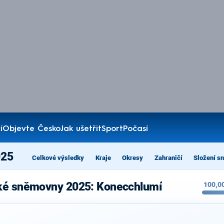
í
Objevte Česko
Jak ušetřit
Sport
Počasí
025
Celkové výsledky
Kraje
Okresy
Zahraničí
Složení s
cké sněmovny 2025: Konecchlumí
100,0