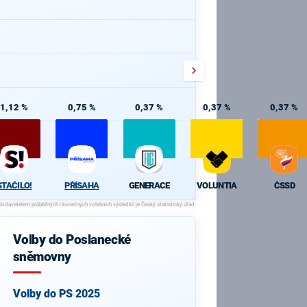
1,12 %
0,75 %
0,37 %
0,37 %
0,37 %
STAČILO!
PŘÍSAHA
GENERACE
VOLUNTIA
ČSSD
Volby do Poslanecké
sněmovny
Volby do PS 2025