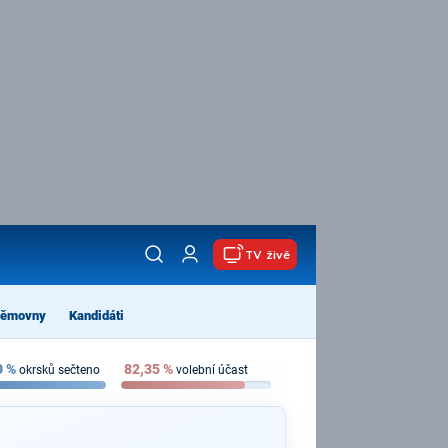
TV živě
němovny
Kandidáti
0
%
82,35
%
okrsků sečteno
volební účast