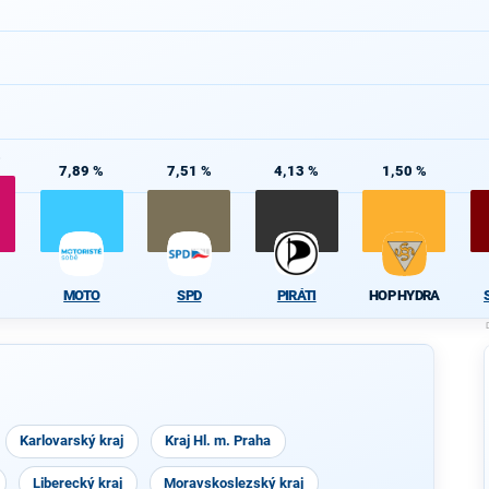
%
7,89 %
7,51 %
4,13 %
1,50 %
MOTO
SPD
PIRÁTI
HOP HYDRA
Karlovarský kraj
Kraj Hl. m. Praha
Liberecký kraj
Moravskoslezský kraj