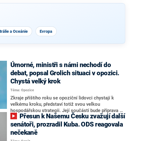
rálie a Oceánie
Evropa
Úmorné, ministři s námi nechodí do
debat, popsal Grolich situaci v opozici.
Chystá velký krok
Téma: Opozice
Zkraje příštího roku se opoziční lidovci chystají k
velkému kroku, představí totiž svou velkou
hospodářskou strategii. Její součástí bude příprava na
Přesun k Našemu Česku zvažují další
stárnutí populace, řekl ve středu na setkání s novináři
nový předseda lidovců Jan Grolich. Ten zároveň v
senátoři, prozradil Kuba. ODS reagovala
senátních volbách kandiduje ve Vyškově. Popsal i
nečekaně
aktivitu opozice, o níž vládní strany nebo političtí