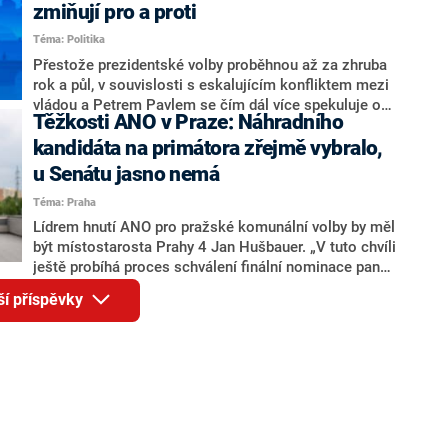
ohledně politického výkonu svého nástupce Jeronýma
zmiňují pro a proti
Tejce (za ANO) či vládní zmocněnkyně pro lidská
Téma: Politika
práva Taťány Malé (ANO). Označením „svoloč“ na
adresu vlády prý byla ještě hodná. Decroix se také
Přestože prezidentské volby proběhnou až za zhruba
vrátila k volební porážce koalice Spolu či promluvila o
rok a půl, v souvislosti s eskalujícím konfliktem mezi
hnutí Naše Česko Martina Kuby.
vládou a Petrem Pavlem se čím dál více spekuluje o
Těžkosti ANO v Praze: Náhradního
tom, koho by do bitvy o Hrad mohla vyslat současná
koalice. Někteří političtí komentátoři znovu vytahují
kandidáta na primátora zřejmě vybralo,
jméno premiéra Andreje Babiše (ANO). Jak moc je
u Senátu jasno nemá
pravděpodobné, že se v prezidentských volbách 2028
Téma: Praha
bude znovu opakovat souboj z roku 2023?
Lídrem hnutí ANO pro pražské komunální volby by měl
být místostarosta Prahy 4 Jan Hušbauer. „V tuto chvíli
ještě probíhá proces schválení finální nominace pana
Jana Hušbauera Výborem hnutí ANO,“ uvedl pro
ší příspěvky
redakci místopředseda pražského ANO Martin
Benkovič. O Hušbauerovi se spekulovalo jako o
náhradníkovi v čele pražské kandidátky poté, co
rezignoval po sérii nejasností v majetkových
přiznáních a pořizování bytů Ondřej Prokop. Zároveň
ale stále není jasné, kdo bude za ANO kandidovat ve
dvou ze tří pražských obvodů do horní komory
parlamentu. ANO má v Praze dlouhodobě horší