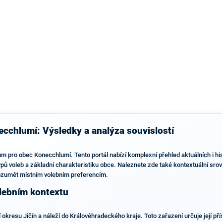
výsledky než ve zbytku republiky.
cchlumí: Výsledky a analýza souvislostí
m pro obec Konecchlumí. Tento portál nabízí komplexní přehled aktuálních i hi
pů voleb a základní charakteristiku obce. Naleznete zde také kontextuální srovn
ozumět místním volebním preferencím.
lebním kontextu
kresu Jičín a náleží do Královéhradeckého kraje. Toto zařazení určuje její přís