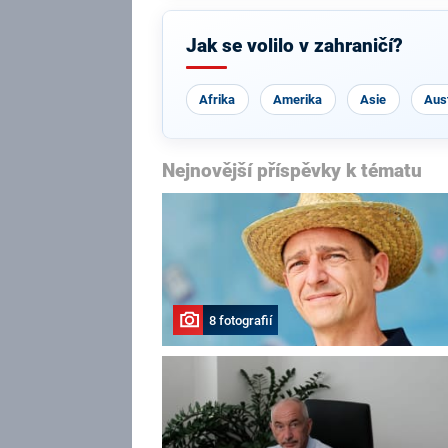
Jak se volilo v zahraničí?
Afrika
Amerika
Asie
Aust
Nejnovější příspěvky k tématu
8 fotografií