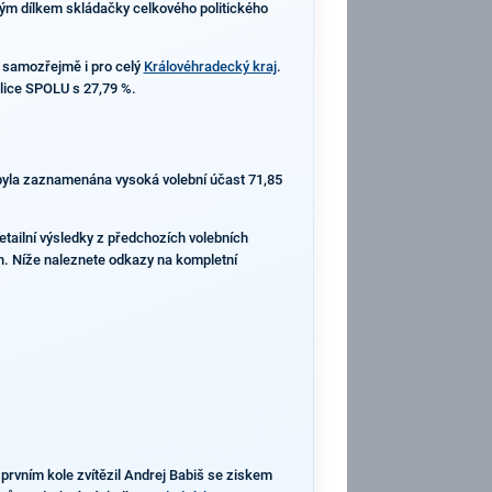
avým dílkem skládačky celkového politického
 samozřejmě i pro celý
Královéhradecký kraj
.
alice SPOLU s 27,79 %.
 byla zaznamenána vysoká volební účast 71,85
etailní výsledky z předchozích volebních
ech. Níže naleznete odkazy na kompletní
prvním kole zvítězil Andrej Babiš se ziskem