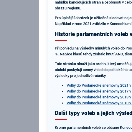
nabídku kandidujících stran a osobností v celo
obrazu regionu.
Pro úplnější obrázek je užitečné sledovat neje
Například v roce 2021 zvítězilo v Konecchlumí
Historie parlamentních voleb
Při pohledu na výsledky minulých voleb do Po
%. Nejvíce hlasů tehdy získalo hnutí ANO, těs
Tato stránka slouží jako archiv, který umožňuj
období poskytují cenný vhled do politické hist
výsledky pro jednotlivé ročníky.
Volby do Poslanecké sněmovny 2021 v
Volby do Poslanecké sněmovny 2017 v
Volby do Poslanecké sněmovny 2013 v
Volby do Poslanecké sněmovny 2010 v
Další typy voleb a jejich výsl
Kromě parlamentních voleb se občané Konecchlu