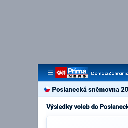
Domácí
Zahranič
Pořady
Poslanecká sněmovna 2
Výsledky voleb do Poslane