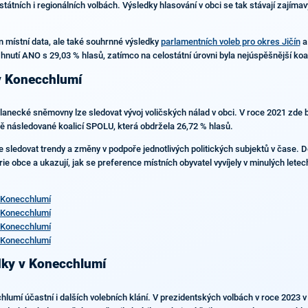
státních i regionálních volbách. Výsledky hlasování v obci se tak stávají zajím
n místní data, ale také souhrnné výsledky
parlamentních voleb pro okres Jičín
a
 hnutí ANO s 29,03 % hlasů, zatímco na celostátní úrovni byla nejúspěšnější ko
 v Konecchlumí
slanecké sněmovny lze sledovat vývoj voličských nálad v obci. V roce 2021 zde
ně následované koalicí SPOLU, která obdržela 26,72 % hlasů.
e sledovat trendy a změny v podpoře jednotlivých politických subjektů v čase. D
orie obce a ukazují, jak se preference místních obyvatel vyvíjely v minulých let
 Konecchlumí
 Konecchlumí
 Konecchlumí
 Konecchlumí
edky v Konecchlumí
mí účastní i dalších volebních klání. V prezidentských volbách v roce 2023 v 