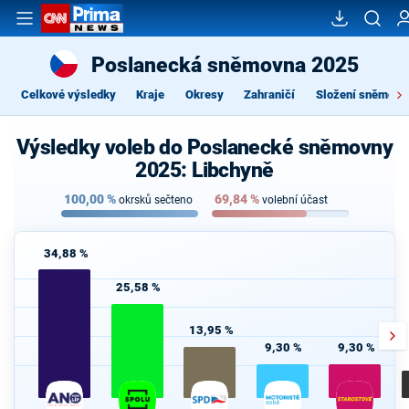
Poslanecká sněmovna 2025
Celkové výsledky
Kraje
Okresy
Zahraničí
Složení sněmovn
Výsledky voleb do Poslanecké sněmovny
2025: Libchyně
100,00
%
69,84
%
okrsků sečteno
volební účast
34,88 %
25,58 %
13,95 %
9,30 %
9,30 %