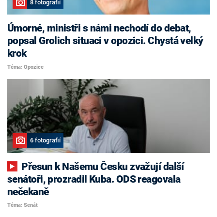
8 fotografií
Úmorné, ministři s námi nechodí do debat,
popsal Grolich situaci v opozici. Chystá velký
krok
Téma: Opozice
6 fotografií
Přesun k Našemu Česku zvažují další
senátoři, prozradil Kuba. ODS reagovala
nečekaně
Téma: Senát