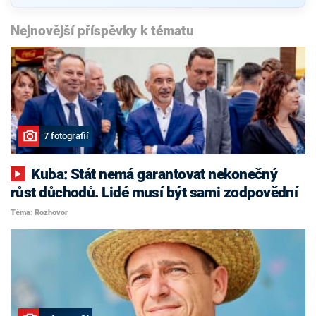
Nejnovější příspěvky k tématu
7 fotografií
Kuba: Stát nemá garantovat nekonečný
růst důchodů. Lidé musí být sami zodpovědní
Téma: Rozhovor