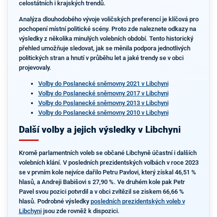
celostátních i krajských trendů.
Analýza dlouhodobého vývoje voličských preferencí je klíčová pro
pochopení místní politické scény. Proto zde naleznete odkazy na
výsledky z několika minulých volebních období. Tento historický
přehled umožňuje sledovat, jak se měnila podpora jednotlivých
politických stran a hnutí v průběhu let a jaké trendy se v obci
projevovaly.
Volby do Poslanecké sněmovny 2021 v Libchyni
Volby do Poslanecké sněmovny 2017 v Libchyni
Volby do Poslanecké sněmovny 2013 v Libchyni
Volby do Poslanecké sněmovny 2010 v Libchyni
Další volby a jejich výsledky v Libchyni
Kromě parlamentních voleb se občané Libchyně účastní i dalších
volebních klání. V posledních prezidentských volbách v roce 2023
se v prvním kole nejvíce dařilo Petru Pavlovi, který získal 46,51 %
hlasů, a Andreji Babišovi s 27,90 %. Ve druhém kole pak Petr
Pavel svou pozici potvrdil a v obci zvítězil se ziskem 66,66 %
hlasů. Podrobné výsledky
posledních prezidentských voleb v
Libchyni
jsou zde rovněž k dispozici.