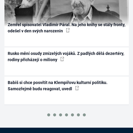
Zemřel spisovatel Vladimír Páral. Na jeho knihy se stály fronty,
odešel v den svých narozenin
Rusko mění osudy zmizelých vojáků. Z padlých dělá dezertéry,
rodiny přicházejí o miliony
Babiš si chce posvítit na Klempířovu kulturní politiku.
Samozřejmě budu reagovat, uvedl