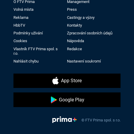
O FTV Prima
Management
Volná místa
Press
Reklama
Castingy a výzvy
HbbTV
Kontakty
Podmínky užívání
Zpracování osobních údajů
Cookies
Nápověda
Vlastník FTV Prima spol. s
Redakce
r.o.
Nahlásit chybu
Nastavení soukromí
App Store
Google Play
© FTV Prima spol. s r.o.