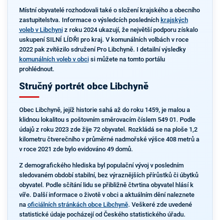
Místní obyvatelé rozhodovali také o složení krajského a obecního
zastupitelstva. Informace o výsledcích posledních
krajských
voleb v Libchyni
z roku 2024 ukazují, že největší podporu získalo
uskupení SILNÍ LÍDŘI pro kraj. V komunálních volbách v roce
2022 pak zvítězilo sdružení Pro Libchyně. I detailní výsledky
komunálních voleb v obci
si můžete na tomto portálu
prohlédnout.
Stručný portrét obce Libchyně
Obec Libchyně, jejíž historie sahá až do roku 1459, je malou a
klidnou lokalitou s poštovním směrovacím číslem 549 01. Podle
údajů z roku 2023 zde žije 72 obyvatel. Rozkládá se na ploše 1,2
kilometru čtverečního v průměrné nadmořské výšce 408 metrů a
v roce 2021 zde bylo evidováno 49 domů.
Z demografického hlediska byl populační vývoj v posledním
sledovaném období stabilní, bez výraznějších přírůstků či úbytků
obyvatel. Podle sčítání lidu se přibližně čtvrtina obyvatel hlásí k
víře. Další informace o životě v obci a aktuálním dění naleznete
na
oficiálních stránkách obce Libchyně
. Veškeré zde uvedené
statistické údaje pocházejí od Českého statistického úřadu.