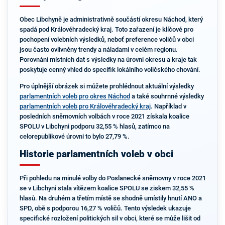
Obec Libchyně je administrativně součástí okresu Náchod, který
spadá pod Královéhradecký kraj. Toto zařazení je klíčové pro
pochopení volebních výsledků, neboť preference voličů v obci
jsou často ovlivněny trendy a náladami v celém regionu.
Porovnání místních dat s výsledky na úrovni okresu a kraje tak
poskytuje cenný vhled do specifik lokálního voličského chování.
Pro úplnější obrázek si můžete prohlédnout aktuální výsledky
parlamentních voleb pro okres Náchod
a také souhrnné výsledky
parlamentních voleb pro Královéhradecký kraj
. Například v
posledních sněmovních volbách v roce 2021 získala koalice
SPOLU v Libchyni podporu 32,55 % hlasů, zatímco na
celorepublikové úrovni to bylo 27,79 %.
Historie parlamentních voleb v obci
Při pohledu na minulé volby do Poslanecké sněmovny v roce 2021
se v Libchyni stala vítězem koalice SPOLU se ziskem 32,55 %
hlasů. Na druhém a třetím místě se shodně umístily hnutí ANO a
SPD, obě s podporou 16,27 % voličů. Tento výsledek ukazuje
specifické rozložení politických sil v obci, které se může lišit od