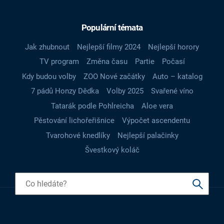
Populární témata
Jak zhubnout
Nejlepší filmy 2024
Nejlepší horory
TV program
Změna času
Partie
Počasí
Kdy budou volby
ZOO Nové začátky
Auto – katalog
7 pádů Honzy Dědka
Volby 2025
Svařené víno
Tatarák podle Pohlreicha
Aloe vera
Pěstování lichořeřišnice
Výpočet ascendentu
Tvarohové knedlíky
Nejlepší palačinky
Švestkový koláč