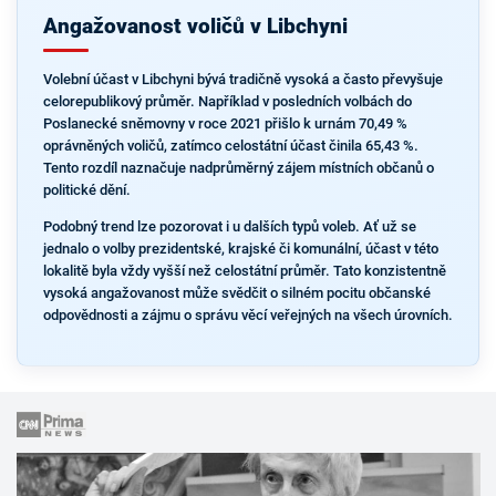
Angažovanost voličů v Libchyni
Volební účast v Libchyni bývá tradičně vysoká a často převyšuje
celorepublikový průměr. Například v posledních volbách do
Poslanecké sněmovny v roce 2021 přišlo k urnám 70,49 %
oprávněných voličů, zatímco celostátní účast činila 65,43 %.
Tento rozdíl naznačuje nadprůměrný zájem místních občanů o
politické dění.
Podobný trend lze pozorovat i u dalších typů voleb. Ať už se
jednalo o volby prezidentské, krajské či komunální, účast v této
lokalitě byla vždy vyšší než celostátní průměr. Tato konzistentně
vysoká angažovanost může svědčit o silném pocitu občanské
odpovědnosti a zájmu o správu věcí veřejných na všech úrovních.